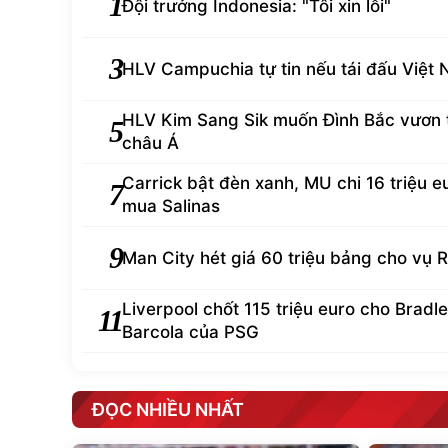
1
Đội trưởng Indonesia: "Tôi xin lỗi"
3
HLV Campuchia tự tin nếu tái đấu Việt
HLV Kim Sang Sik muốn Đình Bắc vươn
5
châu Á
Carrick bật đèn xanh, MU chi 16 triệu e
7
mua Salinas
9
Man City hét giá 60 triệu bảng cho vụ R
Liverpool chốt 115 triệu euro cho Bradl
11
Barcola của PSG
ĐỌC NHIỀU NHẤT