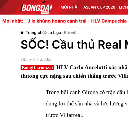
MỚI NHẤT
ASEAN CUP 2026
LỊCH
lo khủng hoảng cánh trái
HLV Campuchia thừa nhận khôn
Mới nhất:
Trang chủ
La Liga
Bài viết
SỐC! Cầu thủ Real 
19:55 18/12/2023
HLV Carlo Ancelotti xác nhậ
BongDa.com.vn
thương cực nặng sau chiến thắng trước Vill
Trong bối cảnh Girona có trận đấu
dụng lợi thế sân nhà và lực lượng 
trước Villarreal.