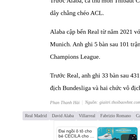
Trước Alaba, cả thủ môn Thibaut C
dây chằng chéo ACL.
Alaba cập bến Real từ năm 2021 v
Munich. Anh ghi 5 bàn sau 101 trận
Champions League.
Trước Real, anh ghi 33 bàn sau 431
địch Bundesliga và hai chức vô địc
Nguồn: giaitri.thoibaovhnt.co
Phan Thanh Hải
Real Madrid
David Alaba
Villarreal
Fabrizio Romano
Ca
Unmute
Đai ngồi ô tô cho
bé CECILA cho bé