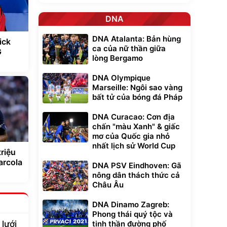
DNA
DNA Atalanta: Bản hùng
ick
ca của nữ thần giữa
G
lòng Bergamo
DNA Olympique
Marseille: Ngôi sao vàng
bất tử của bóng đá Pháp
DNA Curacao: Cơn địa
chấn "màu Xanh" & giấc
mơ của Quốc gia nhỏ
nhất lịch sử World Cup
triệu
arcola
DNA PSV Eindhoven: Gã
nông dân thách thức cả
Châu Âu
DNA Dinamo Zagreb:
Phong thái quý tộc và
lưới
tinh thần đường phố