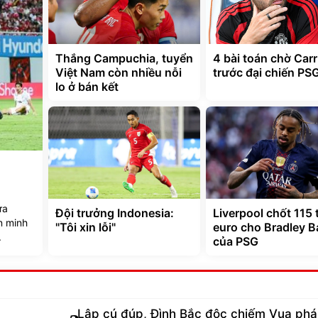
Thắng Campuchia, tuyển
4 bài toán chờ Carr
Việt Nam còn nhiều nỗi
trước đại chiến PS
lo ở bán kết
ưa
Đội trưởng Indonesia:
Liverpool chốt 115 
n minh
"Tôi xin lỗi"
euro cho Bradley B
.
của PSG
Lập cú đúp, Đình Bắc độc chiếm Vua phá 