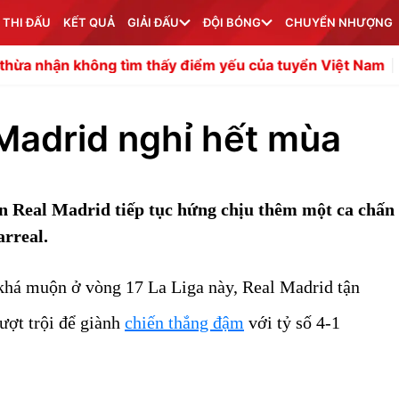
 THI ĐẤU
KẾT QUẢ
GIẢI ĐẤU
ĐỘI BÓNG
CHUYỂN NHƯỢNG
g tìm thấy điểm yếu của tuyển Việt Nam
HLV Kim Sang 
Madrid nghỉ hết mùa
n Real Madrid tiếp tục hứng chịu thêm một ca chấn
arreal.
 khá muộn ở vòng 17 La Liga này, Real Madrid tận
vượt trội để giành
chiến thắng đậm
với tỷ số 4-1