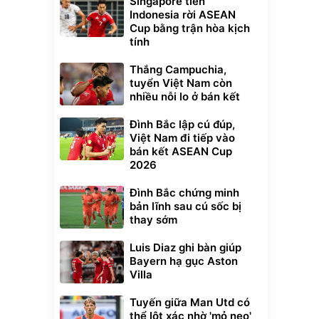
Singapore tiễn
Indonesia rời ASEAN
Cup bằng trận hòa kịch
tính
Thắng Campuchia,
tuyển Việt Nam còn
nhiều nỗi lo ở bán kết
Đình Bắc lập cú đúp,
Việt Nam đi tiếp vào
bán kết ASEAN Cup
2026
Đình Bắc chứng minh
bản lĩnh sau cú sốc bị
thay sớm
Luis Diaz ghi bàn giúp
Bayern hạ gục Aston
Villa
Tuyến giữa Man Utd có
thể lột xác nhờ 'mỏ neo'