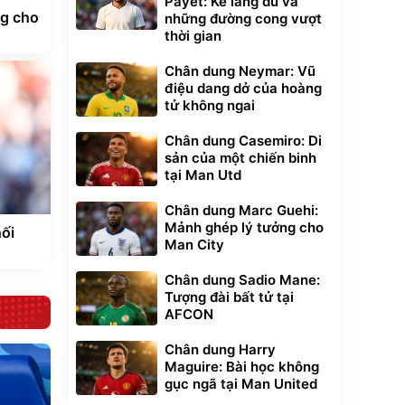
Payet: Kẻ lãng du và
ng cho
những đường cong vượt
thời gian
Chân dung Neymar: Vũ
điệu dang dở của hoàng
tử không ngai
Chân dung Casemiro: Di
sản của một chiến binh
tại Man Utd
Chân dung Marc Guehi:
Mảnh ghép lý tưởng cho
hối
Man City
Chân dung Sadio Mane:
Tượng đài bất tử tại
AFCON
Chân dung Harry
Maguire: Bài học không
gục ngã tại Man United