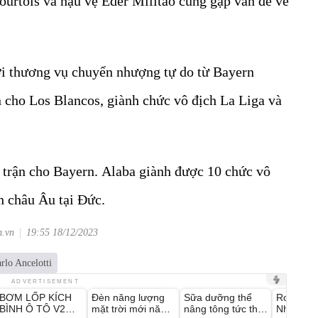
ourtois và hậu vệ Eder Militao cũng gặp vấn đề về
ới thương vụ chuyển nhượng tự do từ Bayern
 cho Los Blancos, giành chức vô địch La Liga và
 trận cho Bayern. Alaba giành được 10 chức vô
h châu Âu tại Đức.
m.vn
19:55 18/12/2023
rlo Ancelotti
Unmute
Unmute
Unmute
Unmute
ADVERTISEMENT
BƠM LỐP KÍCH
Đèn năng lượng
Sữa dưỡng thể
Robot Hú
-37%
-56%
-27%
BÌNH Ô TÔ V2
mặt trời mới năm
nâng tông tức thì
Nhà - D2