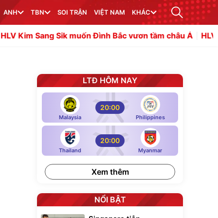
ANH
TBN
SOI TRẬN
VIỆT NAM
KHÁC
Sik muốn Đình Bắc vươn tầm châu Á
HLV Campuchia tự t
LTĐ HÔM NAY
20:00
Malaysia
Philippines
20:00
Thailand
Myanmar
Xem thêm
NỔI BẬT