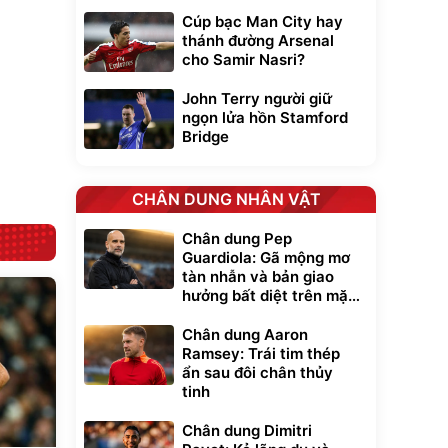
inh
9066 Size
1.000.000
đ
đ
20/24/28 Cao Cấp
Cúp bạc Man City hay
000
825.000
đ
đ
thánh đường Arsenal
Flash Sale
cho Samir Nasri?
John Terry người giữ
Lót ghế ôtô, nâng
lưng chống nóng
ngọn lửa hồn Stamford
giúp thoải mái
Bridge
trong di chuyển
295.000
đ
Đã bán nhiều
CHÂN DUNG NHÂN VẬT
Chân dung Pep
Guardiola: Gã mộng mơ
tàn nhẫn và bản giao
hưởng bất diệt trên mặt
cỏ xanh
Chân dung Aaron
Ramsey: Trái tim thép
ẩn sau đôi chân thủy
tinh
Chân dung Dimitri