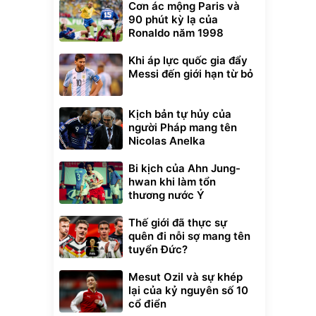
Cơn ác mộng Paris và
90 phút kỳ lạ của
Ronaldo năm 1998
Khi áp lực quốc gia đẩy
Messi đến giới hạn từ bỏ
Kịch bản tự hủy của
người Pháp mang tên
Nicolas Anelka
Bi kịch của Ahn Jung-
hwan khi làm tổn
thương nước Ý
Thế giới đã thực sự
quên đi nỗi sợ mang tên
tuyển Đức?
Mesut Ozil và sự khép
Unmute
lại của kỷ nguyên số 10
t Bụi Lau
Vali Bamozo
cổ điển
-001 -
Khung Nhôm