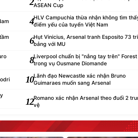
2
ASEAN Cup
HLV Campuchia thừa nhận không tìm thấ
4
 Nam
điểm yếu của tuyển Việt Nam
 tầm
Hụt Vinicius, Arsenal tranh Esposito 73 tr
6
bảng với MU
uro
Liverpool chuẩn bị "nẫng tay trên" Forest
8
trong vụ Ousmane Diomande
Lãnh đạo Newcastle xác nhận Bruno
10
odri
Guimaraes muốn sang Arsenal
ey
Romano xác nhận Arsenal theo đuổi 2 tr
12
vệ