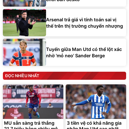
Arsenal trả giá vì tính toán sai vị
thế trên thị trường chuyển nhượng
Tuyến giữa Man Utd có thể lột xác
nhờ 'mỏ neo' Sander Berge
ĐỌC NHIỀU NHẤT
MU sẵn sàng trả thẳng
3 tiền vệ có khả năng gia
21,7 triệu bảng chiêu mộ
nhập Man Utd cao nhất