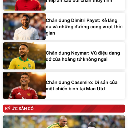
thép ẩn sau đôi chân thủy tinh
Chân dung Dimitri Payet: Kẻ lãng
du và những đường cong vượt thời
gian
Chân dung Neymar: Vũ điệu dang
dở của hoàng tử không ngai
Chân dung Casemiro: Di sản của
một chiến binh tại Man Utd
KÝ ỨC SÂN CỎ