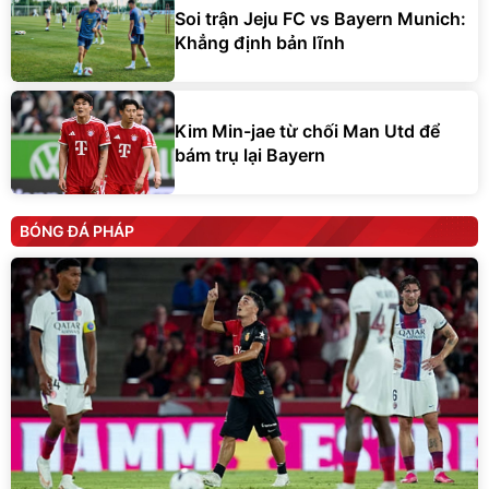
Soi trận Jeju FC vs Bayern Munich:
Khẳng định bản lĩnh
Kim Min-jae từ chối Man Utd để
bám trụ lại Bayern
BÓNG ĐÁ PHÁP