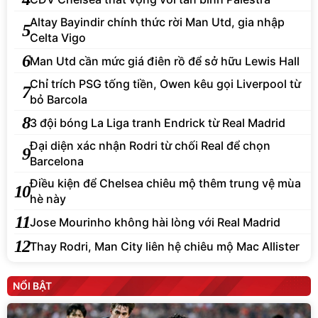
Altay Bayindir chính thức rời Man Utd, gia nhập
5
Celta Vigo
6
Man Utd cần mức giá điên rồ để sở hữu Lewis Hall
Chỉ trích PSG tống tiền, Owen kêu gọi Liverpool từ
7
bỏ Barcola
8
3 đội bóng La Liga tranh Endrick từ Real Madrid
Đại diện xác nhận Rodri từ chối Real để chọn
9
Barcelona
Điều kiện để Chelsea chiêu mộ thêm trung vệ mùa
10
hè này
11
Jose Mourinho không hài lòng với Real Madrid
12
Thay Rodri, Man City liên hệ chiêu mộ Mac Allister
NỔI BẬT