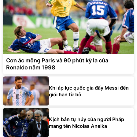
Cơn ác mộng Paris và 90 phút kỳ lạ của
Ronaldo năm 1998
Khi áp lực quốc gia đẩy Messi đến
giới hạn từ bỏ
Kịch bản tự hủy của người Pháp
mang tên Nicolas Anelka