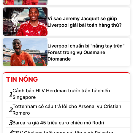
Vì sao Jeremy Jacquet sẽ giúp
Liverpool giải bài toán hàng thủ?
Liverpool chuẩn bị "nẫng tay trên"
Forest trong vụ Ousmane
Diomande
TIN NÓNG
Cảnh báo HLV Herdman trước trận tử chiến
1
Singapore
Tottenham có câu trả lời cho Arsenal vụ Cristian
2
Romero
3
Barca ra giá 45 triệu euro chiêu mộ Rodri
4
CĐV Chelsea thất vọng với tân binh Palestra