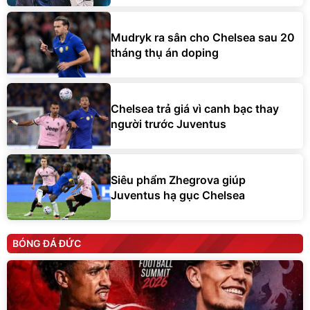
Mudryk ra sân cho Chelsea sau 20
tháng thụ án doping
Chelsea trả giá vì canh bạc thay
người trước Juventus
Siêu phẩm Zhegrova giúp
Juventus hạ gục Chelsea
BÓNG ĐÁ ĐỨC