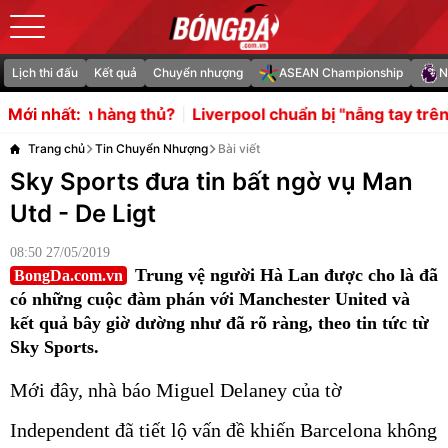
Lịch thi đấu
Kết quả
Chuyển nhượng
ASEAN Championship
N
hủ?
Liverpool chuẩn bị "nẫng tay trên" Forest trong vụ
Mới nhất:
Trang chủ
Tin Chuyển Nhượng
Bài viết
Sky Sports đưa tin bất ngờ vụ Man
Utd - De Ligt
08:50 27/05/2019
​Trung vệ người Hà Lan được cho là đã
BongDa.com.vn
có những cuộc đàm phán với Manchester United và
kết quả bây giờ dường như đã rõ ràng, theo tin tức từ
Sky Sports.
Mới đây, nhà báo Miguel Delaney của tờ
Independent đã tiết lộ vấn đề khiến Barcelona không