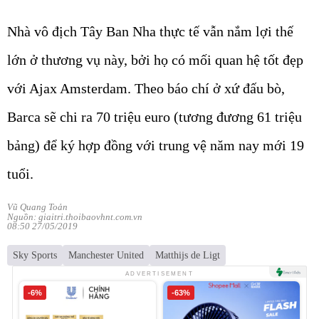
Nhà vô địch Tây Ban Nha thực tế vẫn nắm lợi thế
lớn ở thương vụ này, bởi họ có mối quan hệ tốt đẹp
với Ajax Amsterdam. Theo báo chí ở xứ đấu bò,
Barca sẽ chi ra 70 triệu euro (tương đương 61 triệu
bảng) để ký hợp đồng với trung vệ năm nay mới 19
tuổi.
Vũ Quang Toản
Nguồn: giaitri.thoibaovhnt.com.vn
08:50 27/05/2019
Sky Sports
Manchester United
Matthijs de Ligt
ADVERTISEMENT
-6%
-63%