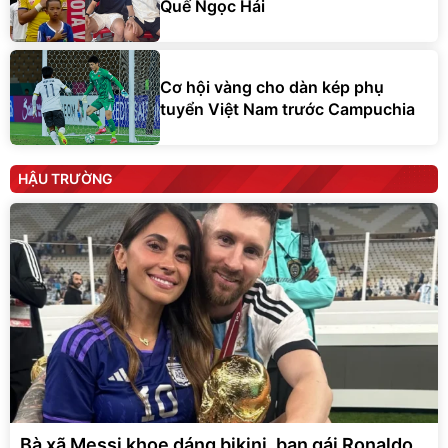
Quế Ngọc Hải
Cơ hội vàng cho dàn kép phụ
tuyển Việt Nam trước Campuchia
HẬU TRƯỜNG
Bà xã Messi khoe dáng bikini, bạn gái Ronaldo