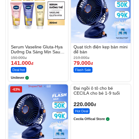
Serum Vaseline Gluta-Hya
Quạt tích điện kẹp bàn mini
Dưỡng Da Sáng Mịn Sau 7
để bàn
Ngày
150.000
219.000
đ
đ
141.000
79.000
đ
đ
Deal hot
Flash Sale
Unilever
Unmute
Đai ngồi ô tô cho bé
-63%
CECILA cho bé 1-9 tuổi
220.000
đ
Hot Deal
Cecila Offical Store