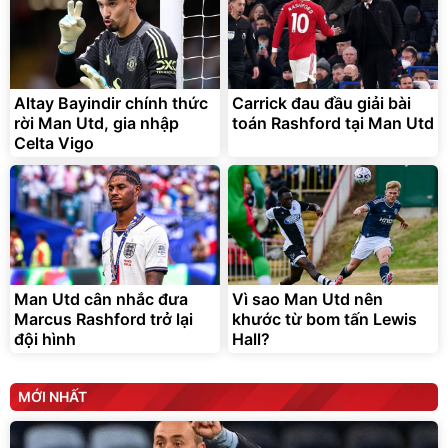
Lót ghế ôtô, nâng lưng
chống nóng giúp thoải mái
trong di chuyển
295.000
đ
Altay Bayindir chính thức
Carrick đau đầu giải bài
Đã bán nhiều
rời Man Utd, gia nhập
toán Rashford tại Man Utd
Celta Vigo
Man Utd cân nhắc đưa
Vì sao Man Utd nên
Marcus Rashford trở lại
khước từ bom tấn Lewis
đội hình
Hall?
MỚI NHẤT