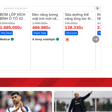
Unmute
Unmute
Unmute
Unmute
ADVERTISEMENT
BƠM LỐP KÍCH
Đèn năng lượng
Sữa dưỡng thể
Robot Hú
-37%
-56%
-27%
BÌNH Ô TÔ V2
mặt trời mới năm
nâng tông tức thì
Nhà - D2
4IN1 Medicar
2026 có 120 viên
Vaseline Body
Thông M
2.690.000
1.086.000
190.000
3.000.000
đ
đ
đ
12.000mAh
LED lớn
1.685.000
466.980
138.330
2.200.
đ
đ
đ
Hot Deal
Flash Sale
Discount
Flash Sale
Medicar
A dong solarlight