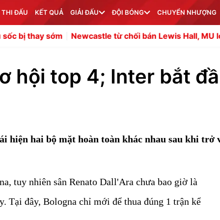
 THI ĐẤU
KẾT QUẢ
GIẢI ĐẤU
ĐỘI BÓNG
CHUYỂN NHƯỢNG
m
Newcastle từ chối bán Lewis Hall, MU lo khủng hoảng c
 hội top 4; Inter bắt đ
i hiện hai bộ mặt hoàn toàn khác nhau sau khi trở 
a, tuy nhiên sân Renato Dall'Ara chưa bao giờ là
y. Tại đây, Bologna chỉ mới để thua đúng 1 trận kể