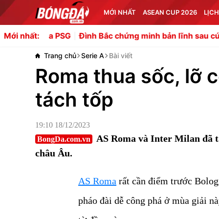
MỚI NHẤT
ASEAN CUP 2026
LỊCH
PSG
Đình Bắc chứng minh bản lĩnh sau cú sốc bị thay sớ
Mới nhất:
Trang chủ
Serie A
Bài viết
Roma thua sốc, lỡ cơ
tách tốp
19:10 18/12/2023
AS Roma và Inter Milan đã tá
BongDa.com.vn
châu Âu.
AS Roma
rất cần điểm trước Bologn
pháo đài dễ công phá ở mùa giải nà