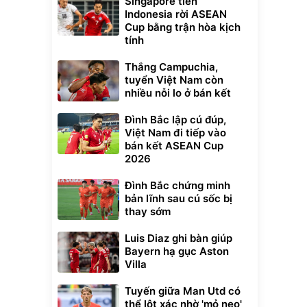
Singapore tiễn
Indonesia rời ASEAN
Cup bằng trận hòa kịch
tính
Thắng Campuchia,
tuyển Việt Nam còn
nhiều nỗi lo ở bán kết
Đình Bắc lập cú đúp,
Việt Nam đi tiếp vào
bán kết ASEAN Cup
2026
Đình Bắc chứng minh
bản lĩnh sau cú sốc bị
thay sớm
Luis Diaz ghi bàn giúp
Bayern hạ gục Aston
Villa
Tuyến giữa Man Utd có
thể lột xác nhờ 'mỏ neo'