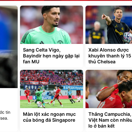
Sang Celta Vigo,
Xabi Alonso được
Bayindir hẹn ngày gặp lại
khuyên thanh lý 15
fan MU
thủ Chelsea
c tin
Màn lột xác ngoạn mục
Thắng Campuchia,
sea.
của bóng đá Singapore
Việt Nam còn nhiều
lo ở bán kết