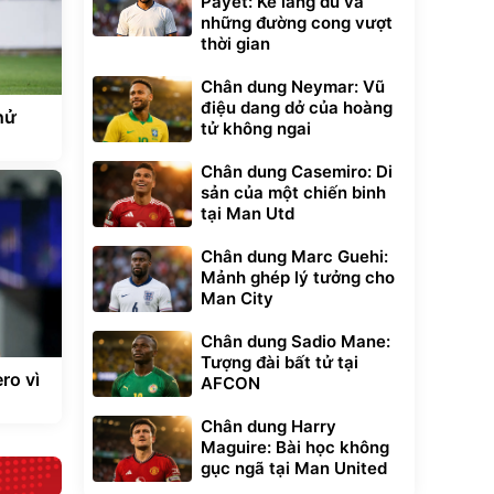
Payet: Kẻ lãng du và
những đường cong vượt
thời gian
Chân dung Neymar: Vũ
điệu dang dở của hoàng
hử
tử không ngai
Chân dung Casemiro: Di
sản của một chiến binh
tại Man Utd
Chân dung Marc Guehi:
Mảnh ghép lý tưởng cho
Man City
Chân dung Sadio Mane:
Tượng đài bất tử tại
ro vì
AFCON
Chân dung Harry
Maguire: Bài học không
gục ngã tại Man United