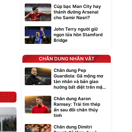
Cúp bạc Man City hay
Unmute
thánh đường Arsenal
t Bụi Lau
Vali Bamozo
cho Samir Nasri?
-001 -
Khung Nhôm
inh
9066 Size
1.000.000
đ
đ
John Terry người giữ
20/24/28 Cao Cấp
000
825.000
đ
đ
ngọn lửa hồn Stamford
Flash Sale
Bridge
Lót ghế ôtô, nâng
CHÂN DUNG NHÂN VẬT
lưng chống nóng
giúp thoải mái
trong di chuyển
295.000
Chân dung Pep
đ
Guardiola: Gã mộng mơ
Đã bán nhiều
tàn nhẫn và bản giao
hưởng bất diệt trên mặt
cỏ xanh
Chân dung Aaron
Ramsey: Trái tim thép
ẩn sau đôi chân thủy
tinh
Chân dung Dimitri