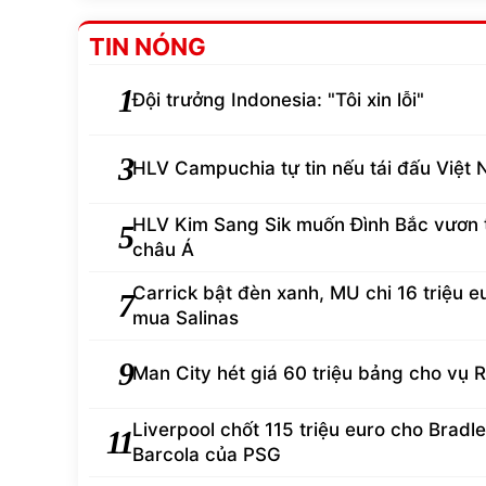
TIN NÓNG
1
Đội trưởng Indonesia: "Tôi xin lỗi"
3
HLV Campuchia tự tin nếu tái đấu Việt
HLV Kim Sang Sik muốn Đình Bắc vươn
5
châu Á
Carrick bật đèn xanh, MU chi 16 triệu e
7
mua Salinas
9
Man City hét giá 60 triệu bảng cho vụ R
Liverpool chốt 115 triệu euro cho Bradl
11
Barcola của PSG