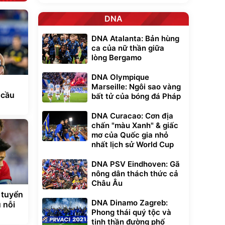
DNA
DNA Atalanta: Bản hùng
ca của nữ thần giữa
lòng Bergamo
DNA Olympique
Marseille: Ngôi sao vàng
 cầu
bất tử của bóng đá Pháp
DNA Curacao: Cơn địa
chấn "màu Xanh" & giấc
mơ của Quốc gia nhỏ
nhất lịch sử World Cup
DNA PSV Eindhoven: Gã
nông dân thách thức cả
Châu Âu
 tuyển
DNA Dinamo Zagreb:
 nỗi
Phong thái quý tộc và
tinh thần đường phố