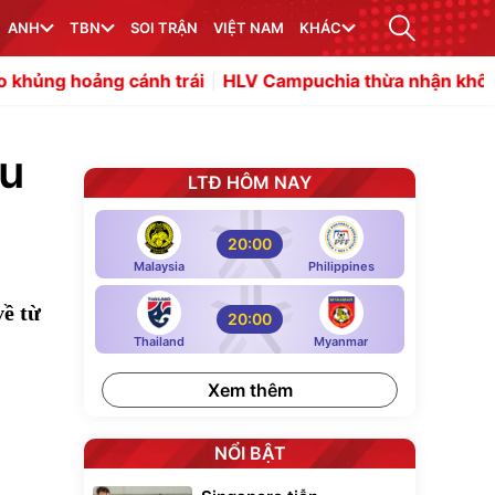
ANH
TBN
SOI TRẬN
VIỆT NAM
KHÁC
ánh trái
HLV Campuchia thừa nhận không tìm thấy điểm
ầu
LTĐ HÔM NAY
20:00
Malaysia
Philippines
về từ
20:00
Thailand
Myanmar
Xem thêm
NỔI BẬT