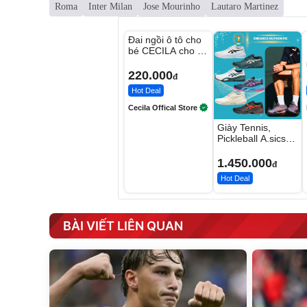
Roma
Inter Milan
Jose Mourinho
Lautaro Martinez
Unmute
Đai ngồi ô tô cho
bé CECILA cho bé
1-9 tuổi
220.000
đ
Hot Deal
Cecila Offical Store
Giày Tennis,
Pickleball A.sics
Resolution X Đủ
Các Phối Màu
1.450.000
đ
Hot Deal
BÀI VIẾT LIÊN QUAN