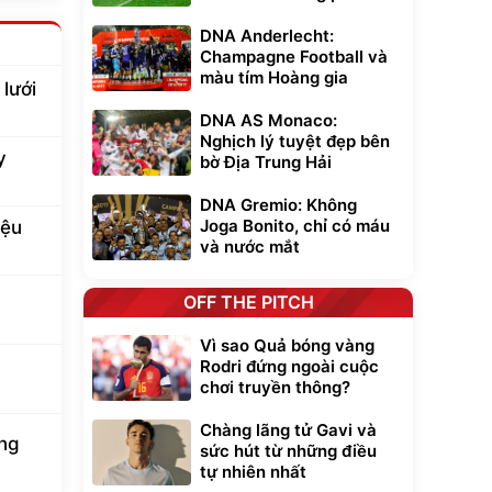
DNA Anderlecht:
Champagne Football và
màu tím Hoàng gia
lưới
DNA AS Monaco:
Nghịch lý tuyệt đẹp bên
y
bờ Địa Trung Hải
DNA Gremio: Không
Joga Bonito, chỉ có máu
iệu
và nước mắt
OFF THE PITCH
Vì sao Quả bóng vàng
Rodri đứng ngoài cuộc
chơi truyền thông?
Chàng lãng tử Gavi và
ung
sức hút từ những điều
tự nhiên nhất