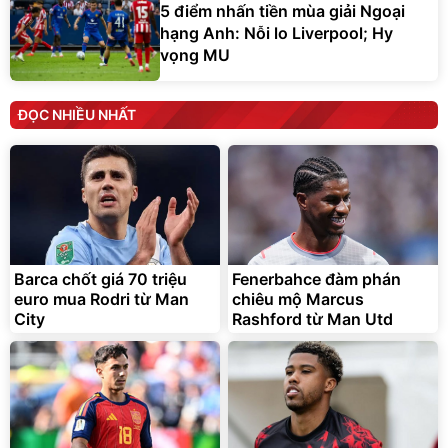
5 điểm nhấn tiền mùa giải Ngoại
hạng Anh: Nỗi lo Liverpool; Hy
vọng MU
ĐỌC NHIỀU NHẤT
Barca chốt giá 70 triệu
Fenerbahce đàm phán
euro mua Rodri từ Man
chiêu mộ Marcus
City
Rashford từ Man Utd