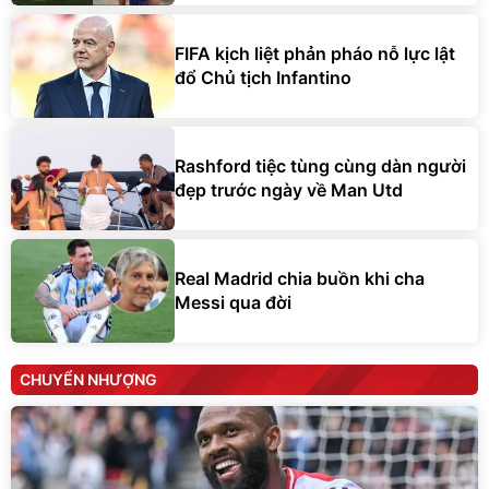
FIFA kịch liệt phản pháo nỗ lực lật
đổ Chủ tịch Infantino
Rashford tiệc tùng cùng dàn người
đẹp trước ngày về Man Utd
Real Madrid chia buồn khi cha
Messi qua đời
CHUYỂN NHƯỢNG