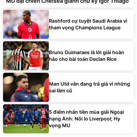
MU đại chiến Chelsea giành chữ ký Igor Thiago
Rashford cự tuyệt Saudi Arabia vì
tham vọng Champions League
Bruno Guimaraes là lời giải hoàn
hảo cho bài toán Declan Rice
Man Utd vẫn đang trả giá vì những
sai lầm cũ
5 điểm nhấn tiền mùa giải Ngoại
hạng Anh: Nỗi lo Liverpool; Hy
vọng MU