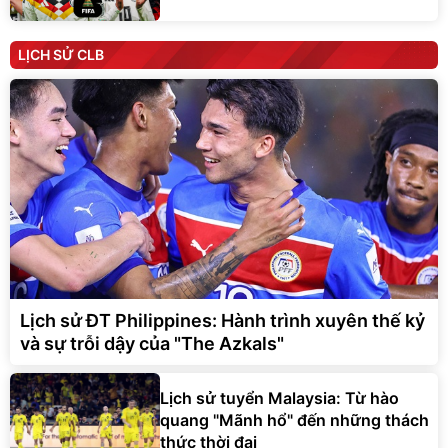
LỊCH SỬ CLB
Lịch sử ĐT Philippines: Hành trình xuyên thế kỷ
và sự trỗi dậy của "The Azkals"
Lịch sử tuyển Malaysia: Từ hào
quang "Mãnh hổ" đến những thách
thức thời đại