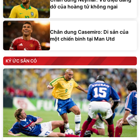
dở của hoàng tử không ngai
Chân dung Casemiro: Di sản của
một chiến binh tại Man Utd
KÝ ỨC SÂN CỎ