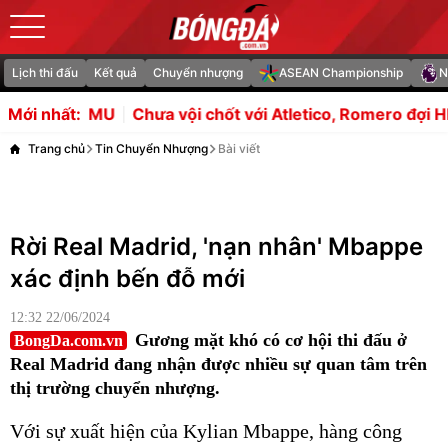
Lịch thi đấu
Kết quả
Chuyển nhượng
ASEAN Championship
N
ưa vội chốt với Atletico, Romero đợi HLV Flick gọi tên
R
Mới nhất:
Trang chủ
Tin Chuyển Nhượng
Bài viết
Rời Real Madrid, 'nạn nhân' Mbappe
xác định bến đỗ mới
12:32 22/06/2024
Gương mặt khó có cơ hội thi đấu ở
BongDa.com.vn
Real Madrid đang nhận được nhiều sự quan tâm trên
thị trường chuyển nhượng.
Với sự xuất hiện của Kylian Mbappe, hàng công