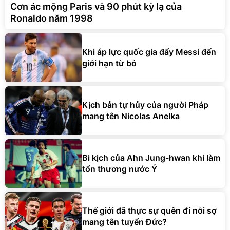
Cơn ác mộng Paris và 90 phút kỳ lạ của
Ronaldo năm 1998
Khi áp lực quốc gia đẩy Messi đến
giới hạn từ bỏ
Kịch bản tự hủy của người Pháp
mang tên Nicolas Anelka
Bi kịch của Ahn Jung-hwan khi làm
tổn thương nước Ý
Thế giới đã thực sự quên đi nỗi sợ
mang tên tuyển Đức?