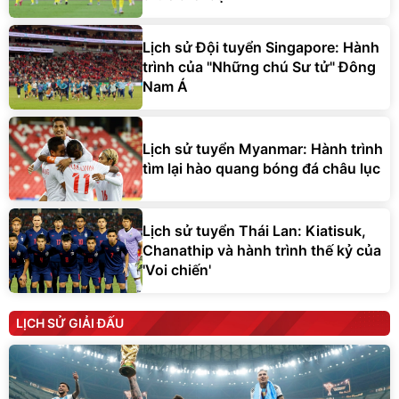
Lịch sử Đội tuyển Singapore: Hành
trình của "Những chú Sư tử" Đông
Nam Á
Lịch sử tuyển Myanmar: Hành trình
tìm lại hào quang bóng đá châu lục
Lịch sử tuyển Thái Lan: Kiatisuk,
Chanathip và hành trình thế kỷ của
'Voi chiến'
LỊCH SỬ GIẢI ĐẤU