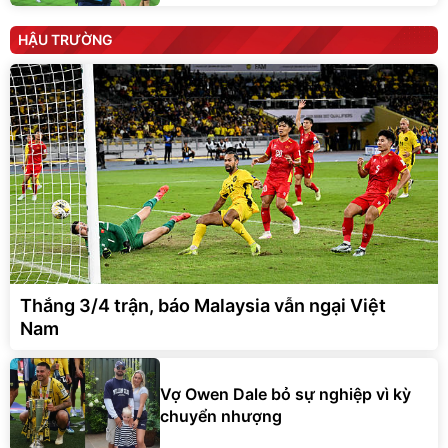
HẬU TRƯỜNG
Thắng 3/4 trận, báo Malaysia vẫn ngại Việt
Nam
Vợ Owen Dale bỏ sự nghiệp vì kỳ
chuyển nhượng