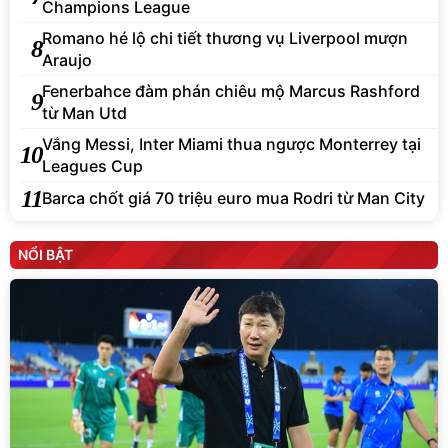
Champions League
Romano hé lộ chi tiết thương vụ Liverpool mượn
8
Araujo
Fenerbahce đàm phán chiêu mộ Marcus Rashford
9
từ Man Utd
Vắng Messi, Inter Miami thua ngược Monterrey tại
10
Leagues Cup
11
Barca chốt giá 70 triệu euro mua Rodri từ Man City
NỔI BẬT