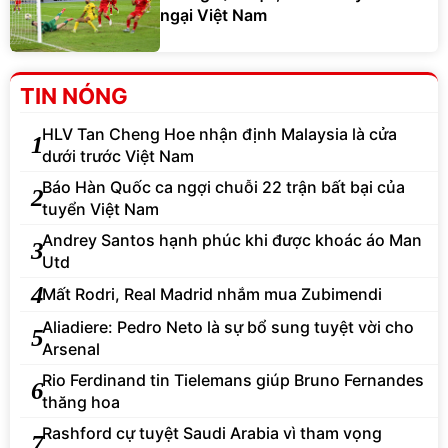
ngại Việt Nam
TIN NÓNG
HLV Tan Cheng Hoe nhận định Malaysia là cửa
1
dưới trước Việt Nam
Báo Hàn Quốc ca ngợi chuỗi 22 trận bất bại của
2
tuyển Việt Nam
Andrey Santos hạnh phúc khi được khoác áo Man
3
Utd
4
Mất Rodri, Real Madrid nhắm mua Zubimendi
Aliadiere: Pedro Neto là sự bổ sung tuyệt vời cho
5
Arsenal
Rio Ferdinand tin Tielemans giúp Bruno Fernandes
6
thăng hoa
Rashford cự tuyệt Saudi Arabia vì tham vọng
7