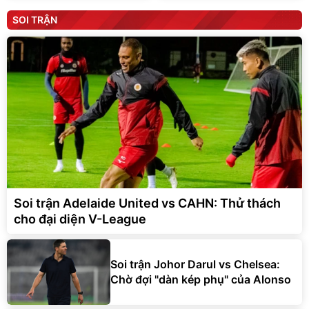
SOI TRẬN
Soi trận Adelaide United vs CAHN: Thử thách
cho đại diện V-League
Soi trận Johor Darul vs Chelsea:
Chờ đợi "dàn kép phụ" của Alonso