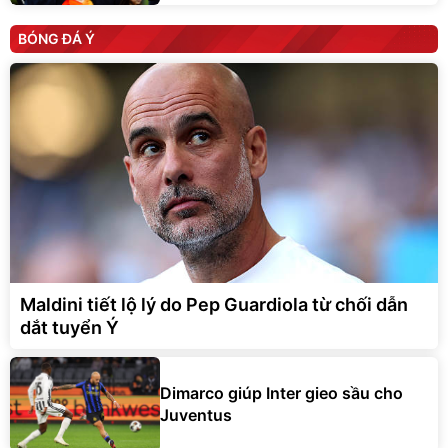
BÓNG ĐÁ Ý
Maldini tiết lộ lý do Pep Guardiola từ chối dẫn
dắt tuyển Ý
Dimarco giúp Inter gieo sầu cho
Juventus