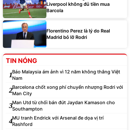
Liverpool không đủ tiền mua
Barcola
Florentino Perez là lý do Real
Madrid bỏ lỡ Rodri
TIN NÓNG
Báo Malaysia ám ảnh vì 12 năm không thắng Việt
1
Nam
Barcelona chốt xong phí chuyển nhượng Rodri với
2
Man City
Man Utd từ chối bán đứt Jaydan Kamason cho
3
Southampton
MU tranh Endrick với Arsenal đe dọa vị trí
4
Rashford