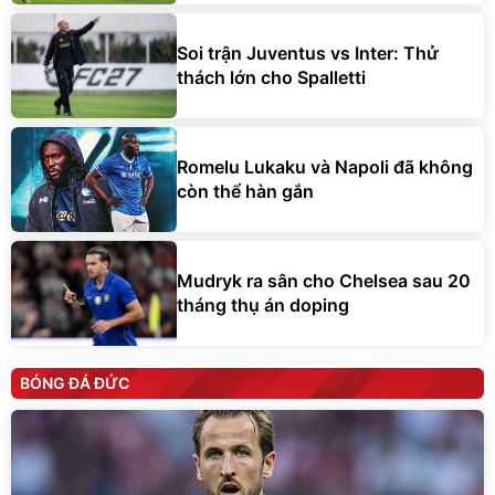
Soi trận Juventus vs Inter: Thử
thách lớn cho Spalletti
Romelu Lukaku và Napoli đã không
còn thể hàn gắn
Mudryk ra sân cho Chelsea sau 20
tháng thụ án doping
BÓNG ĐÁ ĐỨC