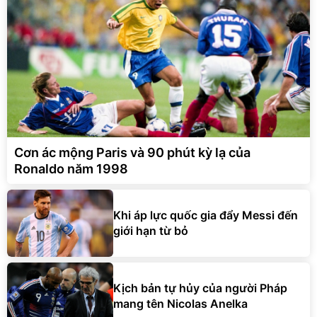
Cơn ác mộng Paris và 90 phút kỳ lạ của
Ronaldo năm 1998
Khi áp lực quốc gia đẩy Messi đến
giới hạn từ bỏ
Kịch bản tự hủy của người Pháp
mang tên Nicolas Anelka