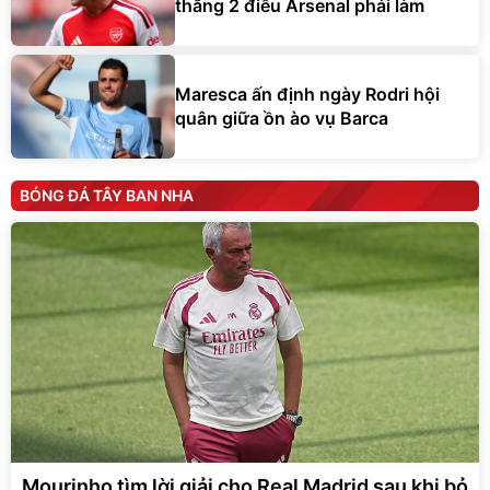
thẳng 2 điều Arsenal phải làm
Maresca ấn định ngày Rodri hội
quân giữa ồn ào vụ Barca
BÓNG ĐÁ TÂY BAN NHA
Mourinho tìm lời giải cho Real Madrid sau khi bỏ