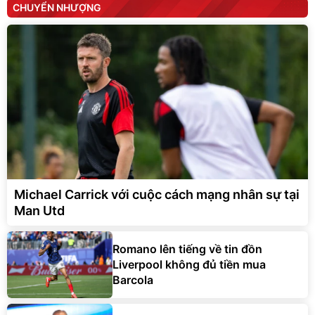
CHUYỂN NHƯỢNG
Michael Carrick với cuộc cách mạng nhân sự tại
Man Utd
Romano lên tiếng về tin đồn
Liverpool không đủ tiền mua
Barcola