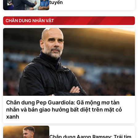
tuyển
CHÂN DUNG NHÂN VẬT
Chân dung Pep Guardiola: Gã mộng mơ tàn
nhẫn và bản giao hưởng bất diệt trên mặt cỏ
xanh
Chân dung Aaron Ramsey: Trái tim