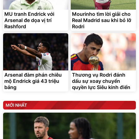
MU tranh Endrick với
Mourinho tìm lời giải cho
Arsenal đe dọa vị trí
Real Madrid sau khi bỏ lỡ
Rashford
Rodri
Vòi xịt tăng áp dành cho
Sữa nước Ensure Abbott,
rửa xe, tưới cây
thùng 24 chai
161.000
đ
70.000
1.250.000
đ
đ
Bán chạy
Hàng chính hãng
Arsenal đàm phán chiêu
Thương vụ Rodri đánh
mộ Endrick giá 43 triệu
dấu sự xoay chuyển
Ensure
bảng
quyền lực Siêu kinh điển
MỚI NHẤT