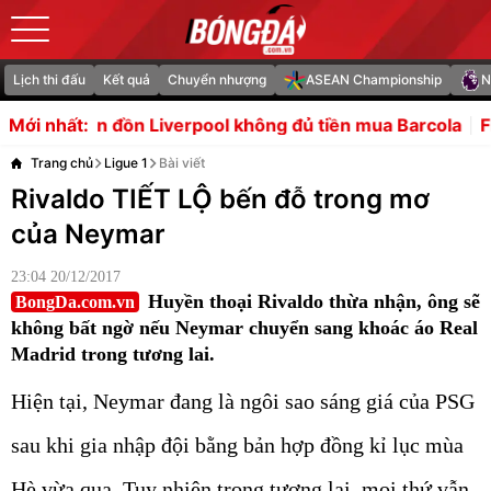
Lịch thi đấu
Kết quả
Chuyển nhượng
ASEAN Championship
N
 Liverpool không đủ tiền mua Barcola
Florentino Perez là
Mới nhất:
Trang chủ
Ligue 1
Bài viết
Rivaldo TIẾT LỘ bến đỗ trong mơ
của Neymar
23:04 20/12/2017
Huyền thoại Rivaldo thừa nhận, ông sẽ
BongDa.com.vn
không bất ngờ nếu Neymar chuyển sang khoác áo Real
Madrid trong tương lai.
Hiện tại, Neymar đang là ngôi sao sáng giá của PSG
sau khi gia nhập đội bằng bản hợp đồng kỉ lục mùa
Hè vừa qua. Tuy nhiên trong tương lai, mọi thứ vẫn