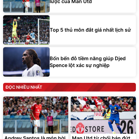
lược của Man Utd
Top 5 thủ môn đắt giá nhất lịch sử
Bốn bến đỗ tiềm năng giúp Djed
Spence lột xác sự nghiệp
ĐỌC NHIỀU NHẤT
Andrey Santos là món hời
Man Utd từ chối bán đứt