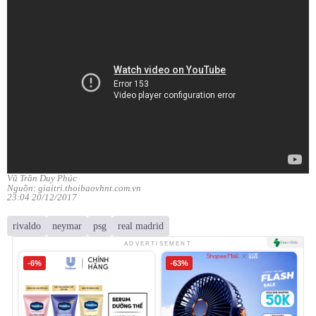
Vũ Trần Duy Phúc
Nguồn: giaitri.thoibaovhnt.com.vn
23:04 20/12/2017
rivaldo
neymar
psg
real madrid
ADVERTISEMENT
-6%
-63%