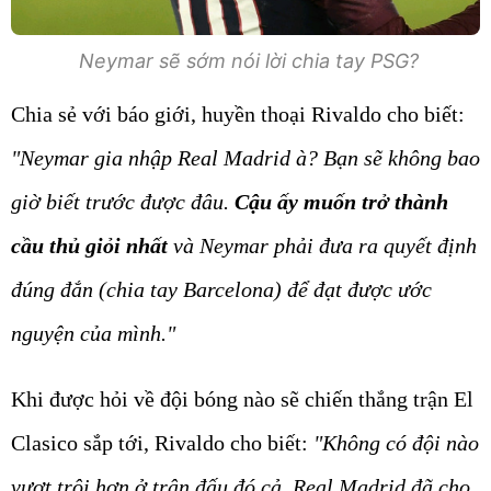
Neymar sẽ sớm nói lời chia tay PSG?
Chia sẻ với báo giới, huyền thoại Rivaldo cho biết:
"Neymar gia nhập Real Madrid à? Bạn sẽ không bao
giờ biết trước được đâu.
Cậu ấy muốn trở thành
cầu thủ giỏi nhất
và Neymar phải đưa ra quyết định
đúng đắn (chia tay Barcelona) để đạt được ước
nguyện của mình."
Khi được hỏi về đội bóng nào sẽ chiến thắng trận El
Clasico sắp tới, Rivaldo cho biết:
"Không có đội nào
vượt trội hơn ở trận đấu đó cả. Real Madrid đã cho