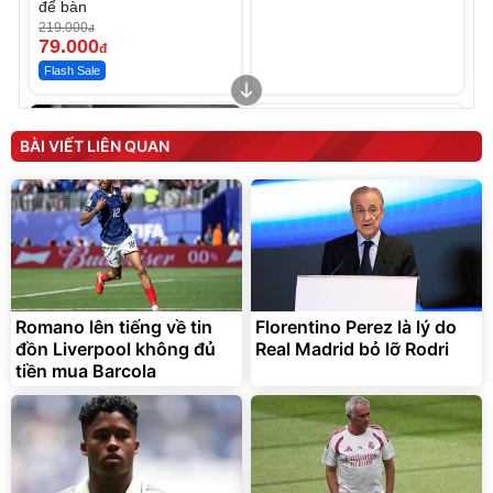
để bàn
219.000
đ
79.000
đ
Flash Sale
Unmute
Sữa Tắm Lifebuoy sạch
sâu khỏi bụi mịn
BÀI VIẾT LIÊN QUAN
198.000
đ
Bán chạy
Romano lên tiếng về tin
Florentino Perez là lý do
Lót ghế ôtô, nâng lưng
đồn Liverpool không đủ
chống nóng giúp thoải mái
Real Madrid bỏ lỡ Rodri
trong di chuyển
tiền mua Barcola
295.000
đ
Đã bán nhiều