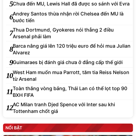
5
Chưa đến MU, Lewis Hall đã được so sánh với Evra
Andrey Santos thừa nhận rời Chelsea đến MU là
6
bước tiến
Thua Dortmund, Gyokeres nói thẳng 2 điều
7
Arsenal phải làm
Barca nâng giá lên 120 triệu euro để hỏi mua Julian
8
Alvarez
9
Guimaraes bị đánh giá chưa ở đẳng cấp thế giới
West Ham muốn mua Parrott, tăm tia Reiss Nelson
10
từ Arsenal
Toàn thắng vòng bảng, Thái Lan có thể lọt top 90
11
BXH FIFA
AC Milan tranh Djed Spence với Inter sau khi
12
Tottenham chốt giá
NỔI BẬT