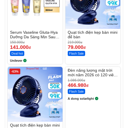
Serum Vaseline Gluta-Hya
Quạt tích điện kẹp bàn mini
Dưỡng Da Sáng Mịn Sau 7
để bàn
Ngày
150.000
219.000
đ
đ
141.000
79.000
đ
đ
Deal hot
Flash Sale
Unilever
Unmute
Đèn năng lượng mặt trời
-63%
-56%
mới năm 2026 có 120 viên
LED lớn
1.086.000
đ
466.980
đ
Flash Sale
A dong solarlight
Quạt tích điện kẹp bàn mini