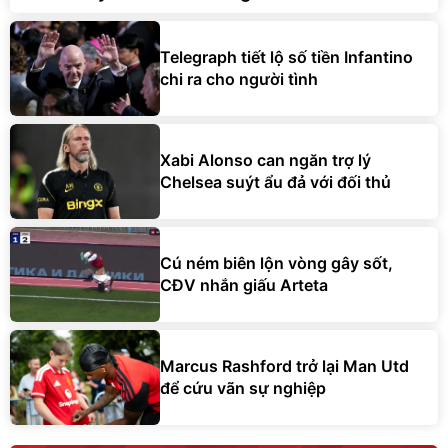
Telegraph tiết lộ số tiền Infantino
chi ra cho người tình
Xabi Alonso can ngăn trợ lý
Chelsea suýt ẩu đả với đối thủ
Cú ném biên lộn vòng gây sốt,
CĐV nhắn giấu Arteta
Marcus Rashford trở lại Man Utd
để cứu vãn sự nghiệp