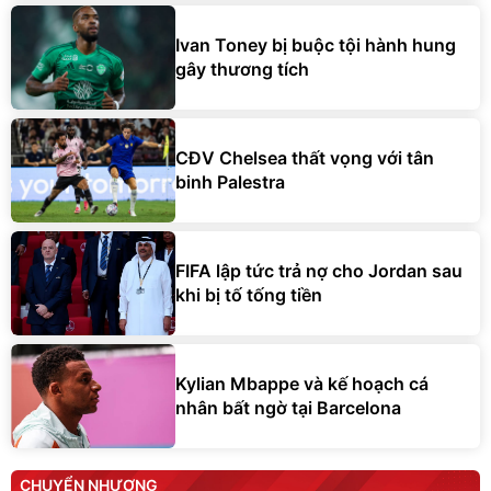
Ivan Toney bị buộc tội hành hung
gây thương tích
CĐV Chelsea thất vọng với tân
binh Palestra
FIFA lập tức trả nợ cho Jordan sau
khi bị tố tống tiền
Kylian Mbappe và kế hoạch cá
nhân bất ngờ tại Barcelona
CHUYỂN NHƯỢNG