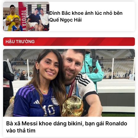
Đình Bắc khoe ảnh lúc nhỏ bên
Quế Ngọc Hải
HẬU TRƯỜNG
Bà xã Messi khoe dáng bikini, bạn gái Ronaldo
vào thả tim