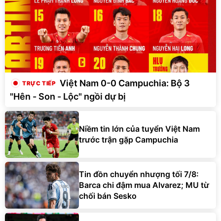
Việt Nam 0-0 Campuchia: Bộ 3
"Hên - Son - Lộc" ngồi dự bị
Niềm tin lớn của tuyển Việt Nam
trước trận gặp Campuchia
Tin đồn chuyển nhượng tối 7/8:
Barca chi đậm mua Alvarez; MU từ
chối bán Sesko