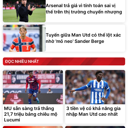
Arsenal trả giá vì tính toán sai vị
thế trên thị trường chuyển nhượng
Tuyến giữa Man Utd có thể lột xác
nhờ 'mỏ neo' Sander Berge
ĐỌC NHIỀU NHẤT
MU sẵn sàng trả thẳng
3 tiền vệ có khả năng gia
21,7 triệu bảng chiêu mộ
nhập Man Utd cao nhất
Lucumi