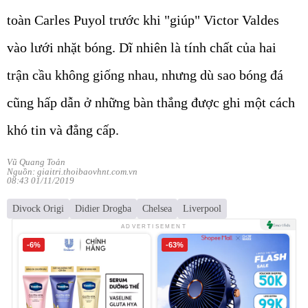
toàn Carles Puyol trước khi "giúp" Victor Valdes
vào lưới nhặt bóng. Dĩ nhiên là tính chất của hai
trận cầu không giống nhau, nhưng dù sao bóng đá
cũng hấp dẫn ở những bàn thắng được ghi một cách
khó tin và đẳng cấp.
Vũ Quang Toản
Nguồn: giaitri.thoibaovhnt.com.vn
08:43 01/11/2019
Divock Origi
Didier Drogba
Chelsea
Liverpool
ADVERTISEMENT
-6%
-63%