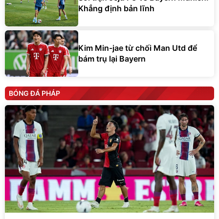
Khẳng định bản lĩnh
Kim Min-jae từ chối Man Utd để
bám trụ lại Bayern
BÓNG ĐÁ PHÁP