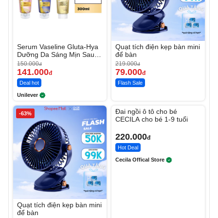
Serum Vaseline Gluta-Hya
Quạt tích điện kẹp bàn mini
Dưỡng Da Sáng Mịn Sau 7
để bàn
Ngày
150.000
219.000
đ
đ
141.000
79.000
đ
đ
Deal hot
Flash Sale
Unilever
Unmute
Đai ngồi ô tô cho bé
-63%
CECILA cho bé 1-9 tuổi
220.000
đ
Hot Deal
Cecila Offical Store
Quạt tích điện kẹp bàn mini
để bàn