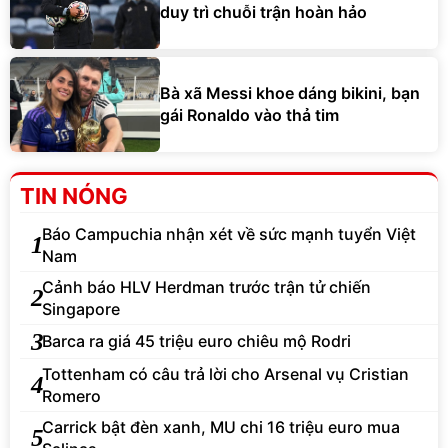
duy trì chuỗi trận hoàn hảo
Bà xã Messi khoe dáng bikini, bạn
gái Ronaldo vào thả tim
TIN NÓNG
Báo Campuchia nhận xét về sức mạnh tuyển Việt
1
Nam
Cảnh báo HLV Herdman trước trận tử chiến
2
Singapore
3
Barca ra giá 45 triệu euro chiêu mộ Rodri
Tottenham có câu trả lời cho Arsenal vụ Cristian
4
Romero
Carrick bật đèn xanh, MU chi 16 triệu euro mua
5