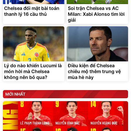
trong di chuyển
295.000
Chelsea đối mặt bài toán
Soi trận Chelsea vs AC
đ
thanh lý 16 cầu thủ
Milan: Xabi Alonso tìm lời
Đã bán nhiều
giải
Lý do nào khiến Lucumi là
Điều kiện để Chelsea
món hời mà Chelsea
chiêu mộ thêm trung vệ
không nên bỏ qua?
mùa hè này
MỚI NHẤT