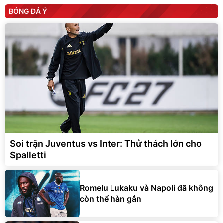
BÓNG ĐÁ Ý
Soi trận Juventus vs Inter: Thử thách lớn cho
Spalletti
Romelu Lukaku và Napoli đã không
còn thể hàn gắn