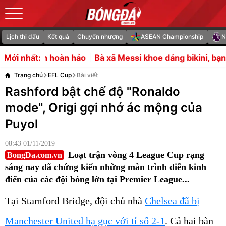
Lịch thi đấu
Kết quả
Chuyển nhượng
ASEAN Championship
N
Bà xã Messi khoe dáng bikini, bạn gái Ronaldo vào thả t
Mới nhất:
Trang chủ
EFL Cup
Bài viết
Rashford bật chế độ "Ronaldo
mode", Origi gợi nhớ ác mộng của
Puyol
08:43 01/11/2019
Loạt trận vòng 4 League Cup rạng
BongDa.com.vn
sáng nay đã chứng kiến những màn trình diễn kinh
điển của các đội bóng lớn tại Premier League...
Tại Stamford Bridge, đội chủ nhà
Chelsea đã bị
Manchester United hạ gục với tỉ số 2-1
. Cả hai bàn