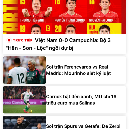
Việt Nam 0-0 Campuchia: Bộ 3
"Hên - Son - Lộc" ngồi dự bị
Soi trận Ferencvaros vs Real
Madrid: Mourinho siết kỷ luật
Carrick bật đèn xanh, MU chi 16
triệu euro mua Salinas
Soi trận Spurs vs Getafe: De Zerbi