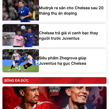
Mudryk ra sân cho Chelsea sau 20
tháng thụ án doping
Chelsea trả giá vì canh bạc thay
người trước Juventus
Siêu phẩm Zhegrova giúp
Juventus hạ gục Chelsea
BÓNG ĐÁ ĐỨC