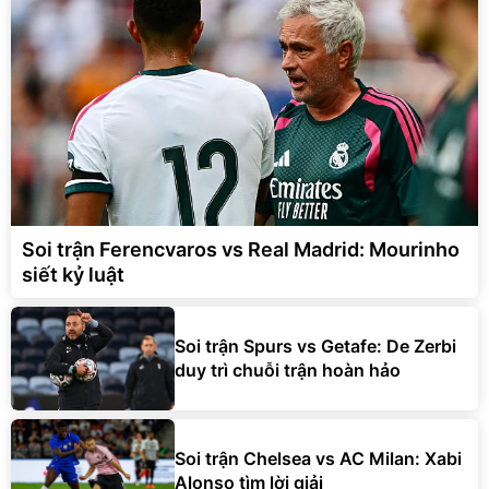
Soi trận Ferencvaros vs Real Madrid: Mourinho
siết kỷ luật
Soi trận Spurs vs Getafe: De Zerbi
duy trì chuỗi trận hoàn hảo
Soi trận Chelsea vs AC Milan: Xabi
Alonso tìm lời giải