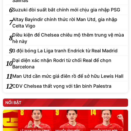
Salinas
6
Suzuki đòi suất bắt chính mới chịu gia nhập PSG
Altay Bayindir chính thức rời Man Utd, gia nhập
7
Celta Vigo
Điều kiện để Chelsea chiêu mộ thêm trung vệ mùa
8
hè này
9
3 đội bóng La Liga tranh Endrick từ Real Madrid
Đại diện xác nhận Rodri từ chối Real để chọn
10
Barcelona
11
Man Utd cần mức giá điên rồ để sở hữu Lewis Hall
12
CĐV Chelsea thất vọng với tân binh Palestra
NỔI BẬT