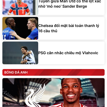
Tuyến giữa Man Utd có thể lột xác
nhờ 'mỏ neo' Sander Berge
Chelsea đối mặt bài toán thanh lý
16 cầu thủ
PSG cân nhắc chiêu mộ Vlahovic
BÓNG ĐÁ ANH