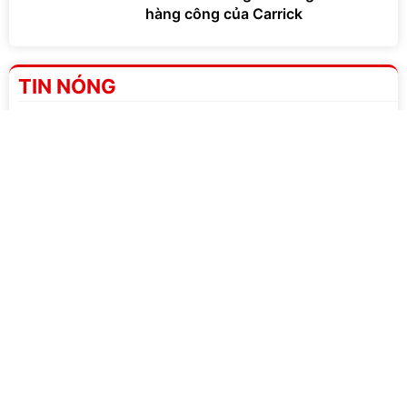
TIN NÓNG
Việt Nam làm mới hàng thủ bằng cặp đôi mét 9 đấu
1
Campuchia?
CĐV Campuchia lo đội nhà thua đậm tuyển Việt
2
Nam
3
HLV Carrick từ chối mua Manu Kone 50 triệu bảng
JJ Gabriel nhận thẻ vàng 24 carat sau kỷ lục tại
4
Man Utd
5
Man Utd được chào mời chiêu mộ Djed Spence
Newcastle hét giá Hall, MU chuyển hướng sang
6
Robinson
Arsenal đẩy mạnh thương vụ Cristian Romero về
7
thay Saliba