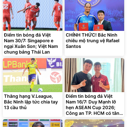
Điểm tin bóng đá Việt
CHÍNH THỨC! Bắc Ninh
Nam 30/7: Singapore e
chiêu mộ trung vệ Rafael
ngại Xuân Son; Việt Nam
Santos
chung bảng Thái Lan
Thăng hạng V.League,
Điểm tin bóng đá Việt
Bắc Ninh lập tức chia tay
Nam 16/7: Duy Mạnh lỡ
13 cầu thủ
hẹn ASEAN Cup 2026;
Công an TP. HCM có tân
HLV