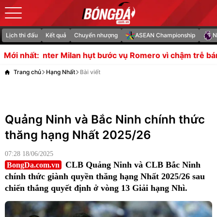
Lịch thi đấu
Kết quả
Chuyển nhượng
ASEAN Championship
N
Inter Milan hụt bước vụ Romero vì chậm trễ bán người
Mới nhất:
Trang chủ
Hạng Nhất
Bài viết
Quảng Ninh và Bắc Ninh chính thức
thăng hạng Nhất 2025/26
07:28 18/06/2025
CLB Quảng Ninh và CLB Bắc Ninh
BongDa.com.vn
chính thức giành quyền thăng hạng Nhất 2025/26 sau
chiến thắng quyết định ở vòng 13 Giải hạng Nhì.