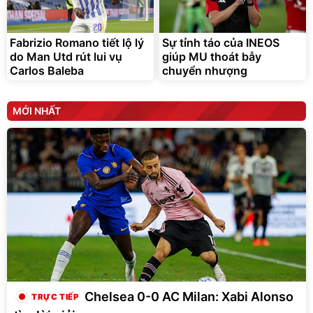
Fabrizio Romano tiết lộ lý
Sự tỉnh táo của INEOS
do Man Utd rút lui vụ
giúp MU thoát bẫy
Carlos Baleba
chuyển nhượng
MỚI NHẤT
Chelsea 0-0 AC Milan: Xabi Alonso