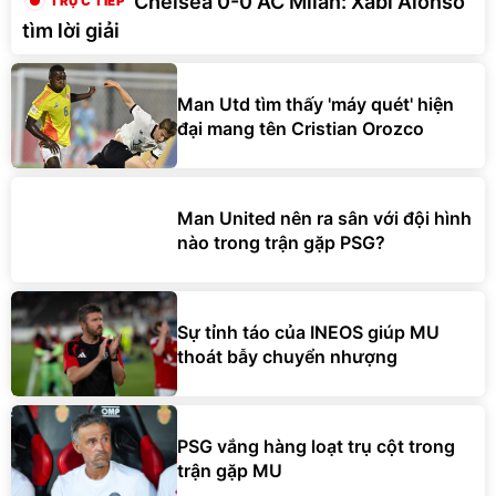
Chelsea 0-0 AC Milan: Xabi Alonso
tìm lời giải
Man Utd tìm thấy 'máy quét' hiện
đại mang tên Cristian Orozco
Man United nên ra sân với đội hình
nào trong trận gặp PSG?
Sự tỉnh táo của INEOS giúp MU
thoát bẫy chuyển nhượng
PSG vắng hàng loạt trụ cột trong
trận gặp MU