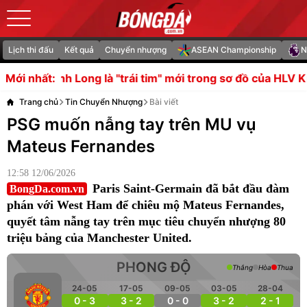
Lịch thi đấu
Kết quả
Chuyển nhượng
ASEAN Championship
N
trái tim" mới trong sơ đồ của HLV Kim Sang-sik
HLV Simeo
Mới nhất:
Trang chủ
Tin Chuyển Nhượng
Bài viết
PSG muốn nẫng tay trên MU vụ
Mateus Fernandes
12:58 12/06/2026
Paris Saint-Germain đã bắt đầu đàm
BongDa.com.vn
phán với West Ham để chiêu mộ Mateus Fernandes,
quyết tâm nẫng tay trên mục tiêu chuyển nhượng 80
triệu bảng của Manchester United.
PHONG ĐỘ
Thắng
Hòa
Thua
24-05
17-05
09-05
03-05
28-04
0 - 3
3 - 2
0 - 0
3 - 2
2 - 1