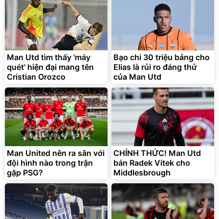
Lót ghế ôtô, nâng lưng
chống nóng giúp thoải mái
trong di chuyển
295.000
Man Utd tìm thấy 'máy
Bạo chi 30 triệu bảng cho
đ
quét' hiện đại mang tên
Elias là rủi ro đáng thử
Đã bán nhiều
Cristian Orozco
của Man Utd
Man United nên ra sân với
CHÍNH THỨC! Man Utd
đội hình nào trong trận
bán Radek Vitek cho
gặp PSG?
Middlesbrough