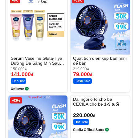
-6%
-63%
Serum Vaseline Gluta-Hya
Quạt tích điện kẹp bàn mini
Dưỡng Da Sáng Mịn Sau 7
để bàn
Ngày
150.000
219.000
đ
đ
141.000
79.000
đ
đ
Deal hot
Flash Sale
Unilever
Unmute
Đai ngồi ô tô cho bé
-63%
CECILA cho bé 1-9 tuổi
220.000
đ
Hot Deal
Cecila Offical Store