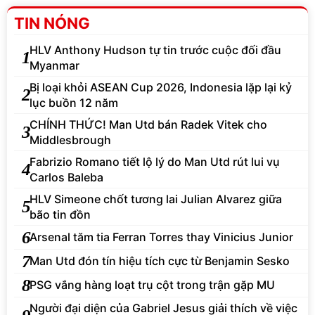
TIN NÓNG
HLV Anthony Hudson tự tin trước cuộc đối đầu
1
Myanmar
Bị loại khỏi ASEAN Cup 2026, Indonesia lặp lại kỷ
2
lục buồn 12 năm
CHÍNH THỨC! Man Utd bán Radek Vitek cho
3
Middlesbrough
Fabrizio Romano tiết lộ lý do Man Utd rút lui vụ
4
Carlos Baleba
HLV Simeone chốt tương lai Julian Alvarez giữa
5
bão tin đồn
6
Arsenal tăm tia Ferran Torres thay Vinicius Junior
7
Man Utd đón tín hiệu tích cực từ Benjamin Sesko
8
PSG vắng hàng loạt trụ cột trong trận gặp MU
Người đại diện của Gabriel Jesus giải thích về việc