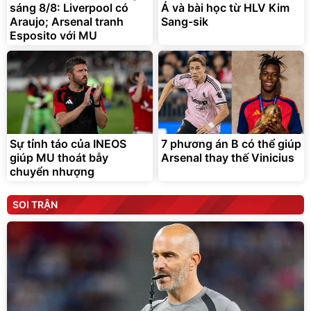
sáng 8/8: Liverpool có
Á và bài học từ HLV Kim
Araujo; Arsenal tranh
Sang-sik
Esposito với MU
Sự tỉnh táo của INEOS
7 phương án B có thể giúp
giúp MU thoát bẫy
Arsenal thay thế Vinicius
chuyển nhượng
SOI TRẬN