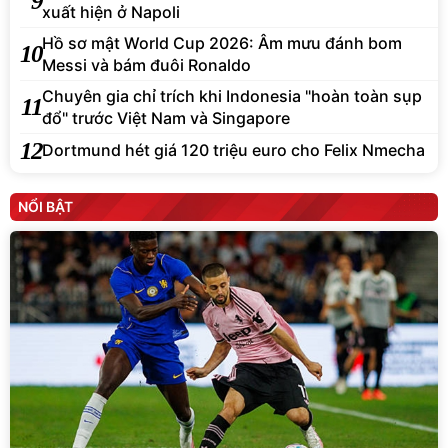
9
xuất hiện ở Napoli
Hồ sơ mật World Cup 2026: Âm mưu đánh bom
10
Messi và bám đuôi Ronaldo
Chuyên gia chỉ trích khi Indonesia "hoàn toàn sụp
11
đổ" trước Việt Nam và Singapore
12
Dortmund hét giá 120 triệu euro cho Felix Nmecha
NỔI BẬT