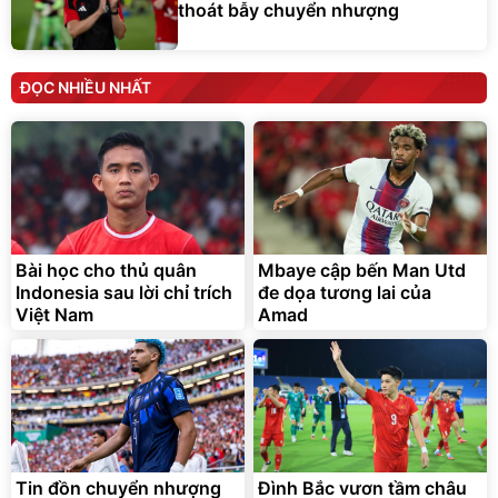
thoát bẫy chuyển nhượng
ĐỌC NHIỀU NHẤT
Bài học cho thủ quân
Mbaye cập bến Man Utd
Indonesia sau lời chỉ trích
đe dọa tương lai của
Việt Nam
Amad
Tin đồn chuyển nhượng
Đình Bắc vươn tầm châu