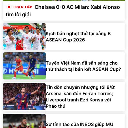
Chelsea 0-0 AC Milan: Xabi Alonso
tìm lời giải
Kịch bản nghẹt thở tại bảng B
ASEAN Cup 2026
Tuyển Việt Nam đã sẵn sàng cho
thử thách tại bán kết ASEAN Cup?
Tin đồn chuyển nhượng tối 8/8:
Arsenal săn đón Ferran Torres;
Liverpool tranh Ezri Konsa với
Pháo thủ
Sự tỉnh táo của INEOS giúp MU