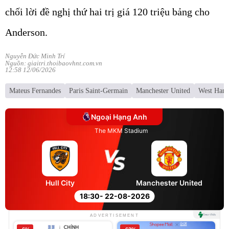
chối lời đề nghị thứ hai trị giá 120 triệu bảng cho
Anderson.
Nguyễn Đức Minh Trí
Nguồn: giaitri.thoibaovhnt.com.vn
12:58 12/06/2026
Mateus Fernandes
Paris Saint-Germain
Manchester United
West Ham 
Ngoại Hạng Anh
The MKM Stadium
Hull City
Manchester United
18:30
- 22-08-2026
ADVERTISEMENT