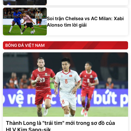
Soi trận Chelsea vs AC Milan: Xabi
Alonso tìm lời giải
BÓNG ĐÁ VIỆT NAM
Thành Long là "trái tim" mới trong sơ đồ của
HLV Kim Sang-sik