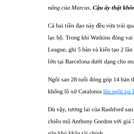
năng của Marcus.
Cậu ấy thật khôn
Cả hai tiền đạo này đều vừa trải q
lạc bộ. Trong khi Watkins đóng vai
League, ghi 5 bàn và kiến tạo 2 lần
lớn tại Barcelona dưới dạng cho m
Ngôi sao 28 tuổi đóng góp 14 bàn t
khổng lồ xứ Catalonia
lên ngôi tại
Dù vậy, tương lai của Rashford sau
chiêu mộ Anthony Gordon với giá 7
gặp khó khăn tài chính.