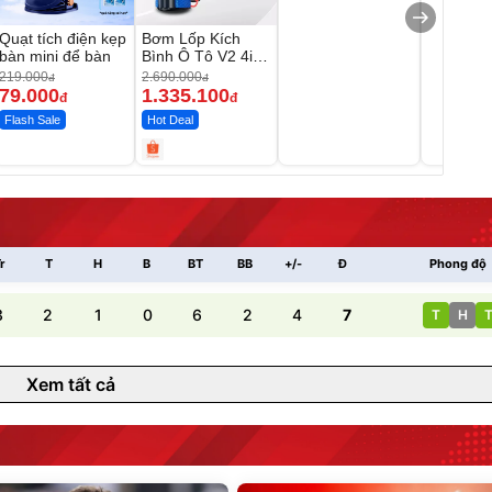
Quạt tích điện kẹp
Bơm Lốp Kích
bàn mini để bàn
Bình Ô Tô V2 4in1
MEDICAR –
219.000
2.690.000
đ
đ
12.000mAh
79.000
1.335.100
đ
đ
Flash Sale
Hot Deal
r
T
H
B
BT
BB
+/-
Đ
Phong độ
3
2
1
0
6
2
4
7
T
H
Xem tất cả