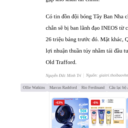
Có tin đồn đội bóng Tây Ban Nha ch
chắn sẽ bị ban lãnh đạo INEOS từ c
26 triệu bảng trước đó. Mặt khác, 
lợi nhuận thuần túy nhằm tái đầu tư 
Old Trafford.
Nguồn: giaitri.thoibaovh
Nguyễn Đức Minh Trí
Ollie Watkins
Marcus Rashford
Rio Ferdinand
Câu lạc bộ 
-63%
-6%