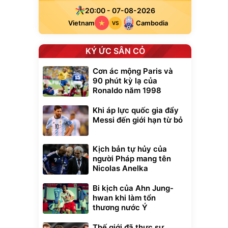
20:00 - 07-08-2026
Vietnam
Cambodia
VS
KÝ ỨC SÂN CỎ
Cơn ác mộng Paris và
90 phút kỳ lạ của
Ronaldo năm 1998
Khi áp lực quốc gia đẩy
Messi đến giới hạn từ bỏ
Kịch bản tự hủy của
người Pháp mang tên
Nicolas Anelka
Bi kịch của Ahn Jung-
hwan khi làm tổn
thương nước Ý
Thế giới đã thực sự