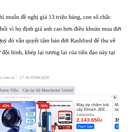
ỉ muốn đề nghị giá 13 triệu bảng, con số chắc
hối vì họ định giá anh cao hơn điều khoản mua đứt
Quỷ đỏ vẫn quyết tâm bán đứt Rashford để thu về
đội hình, khép lại tương lai của tiền đạo này tại
nt.com.vn
17:56 03/06/2026
Aston Villa
Câu lạc bộ Manchester United
Unmute
Unmute
ADVERTISEMENT
Máy ép chậm trái
Máy rửa 
-63%
-50%
-28%
cây Elmich JEE
tay xịt r
1855OL
có tạo bọ
3.000.000
đ
2.143.650
399.00
đ
Flash Sale
Đã bán nhi