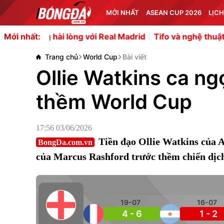
MỚI NHẤT
ASEAN CUP 2026
LỊCH
g hài lòng với Real Madrid
Tifo và nghệ thuật xếp hình 
Mới nhất:
Trang chủ
World Cup
Bài viết
Ollie Watkins ca ng
thềm World Cup
17:56 03/06/2026
Tiền đạo Ollie Watkins của A
BongDa.com.vn
của Marcus Rashford trước thềm chiến dịc
19-07
16-07
4 - 6
1 - 2