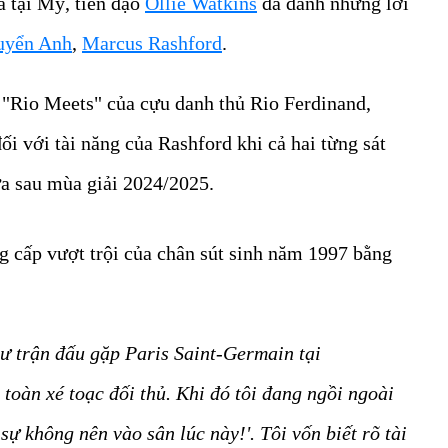
a tại Mỹ, tiền đạo
Ollie Watkins
đã dành những lời
tuyển Anh
,
Marcus Rashford
.
 "Rio Meets" của cựu danh thủ Rio Ferdinand,
i với tài năng của Rashford khi cả hai từng sát
ửa sau mùa giải 2024/2025.
g cấp vượt trội của chân sút sinh năm 1997 bằng
ư trận đấu gặp Paris Saint-Germain tại
oàn xé toạc đối thủ. Khi đó tôi đang ngồi ngoài
sự không nên vào sân lúc này!'. Tôi vốn biết rõ tài