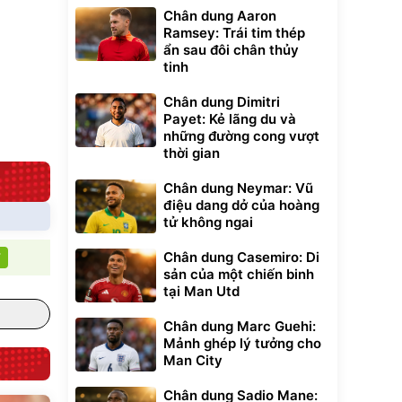
Chân dung Aaron
Bạt phủ xe ô tô
Xe đạp điện trợ
Ramsey: Trái tim thép
cao cấp, tráng
lực G-Force C14
ẩn sau đôi chân thủy
nhôm 03 lớp
gấp gọn bỏ cốp
392.000
9.900.000
đ
đ
tinh
tiện lợi
325.000
7.092.000
đ
đ
Đã bán nhiều
Đang xem nhiều
Chân dung Dimitri
Payet: Kẻ lãng du và
G-FORCE VIETNA
những đường cong vượt
thời gian
Chân dung Neymar: Vũ
điệu dang dở của hoàng
tử không ngai
Chân dung Casemiro: Di
T
sản của một chiến binh
tại Man Utd
Chân dung Marc Guehi:
Mảnh ghép lý tưởng cho
Man City
Chân dung Sadio Mane: