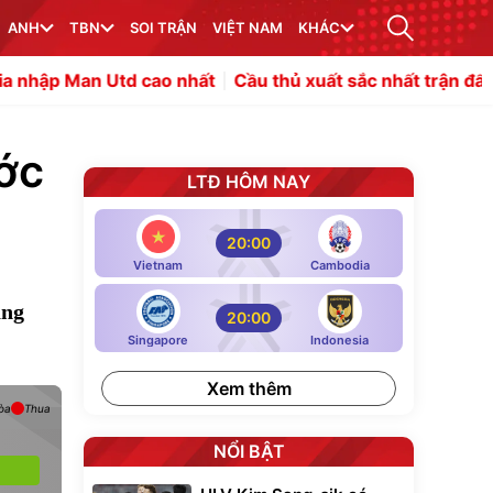
ANH
TBN
SOI TRẬN
VIỆT NAM
KHÁC
n Utd cao nhất
Cầu thủ xuất sắc nhất trận đấu được bầu
ước
LTĐ HÔM NAY
20:00
Vietnam
Cambodia
ăng
20:00
Singapore
Indonesia
Xem thêm
òa
Thua
NỔI BẬT