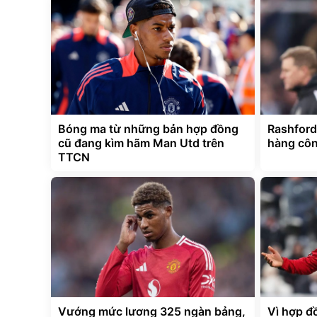
Bóng ma từ những bản hợp đồng
Rashford
cũ đang kìm hãm Man Utd trên
hàng côn
TTCN
Vướng mức lương 325 ngàn bảng,
Vì hợp đ