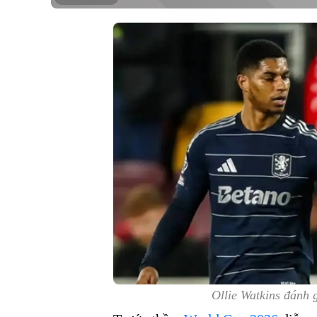
Ollie Watkins đánh 