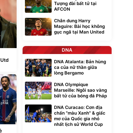
Tượng đài bất tử tại
AFCON
Chân dung Harry
Maguire: Bài học không
gục ngã tại Man United
DNA
 Utd
DNA Atalanta: Bản hùng
ca của nữ thần giữa
lòng Bergamo
DNA Olympique
Marseille: Ngôi sao vàng
bất tử của bóng đá Pháp
DNA Curacao: Cơn địa
chấn "màu Xanh" & giấc
mơ của Quốc gia nhỏ
nhất lịch sử World Cup
è