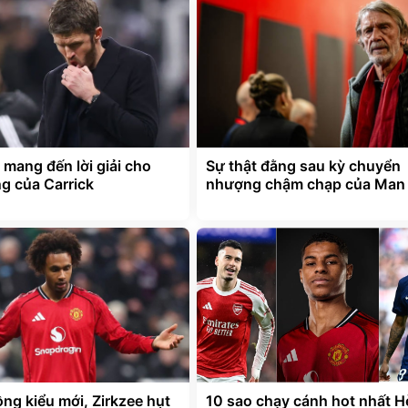
 mang đến lời giải cho
Sự thật đằng sau kỳ chuyển
g của Carrick
nhượng chậm chạp của Man
ồng kiểu mới, Zirkzee hụt
10 sao chạy cánh hot nhất H