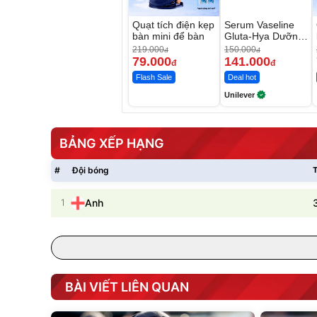
Quạt tích điện kẹp
Serum Vaseline
bàn mini để bàn
Gluta-Hya Dưỡng
Da Sáng Mịn Sau
219.000
150.000
đ
đ
7 Ngày
79.000
141.000
đ
đ
Flash Sale
Deal hot
Unilever
BẢNG XẾP HẠNG
#
Đội bóng
T
1
Anh
BÀI VIẾT LIÊN QUAN