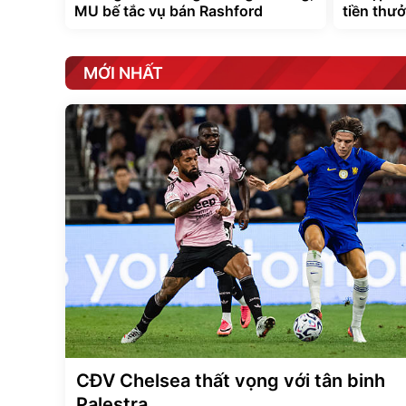
MU bế tắc vụ bán Rashford
tiền thư
MỚI NHẤT
CĐV Chelsea thất vọng với tân binh
Palestra