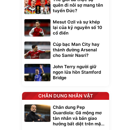
quên đi nỗi sợ mang tên
tuyển Đức?
Mesut Ozil và sự khép
lại của kỷ nguyên số 10
cổ điển
Cúp bạc Man City hay
thánh đường Arsenal
cho Samir Nasri?
John Terry người giữ
ngọn lửa hồn Stamford
Bridge
CHÂN DUNG NHÂN VẬT
xe cầm
Chân dung Pep
ửa cao áp
t tuyết
Guardiola: Gã mộng mơ
0
tàn nhẫn và bản giao
đ
hưởng bất diệt trên mặt
ều
cỏ xanh