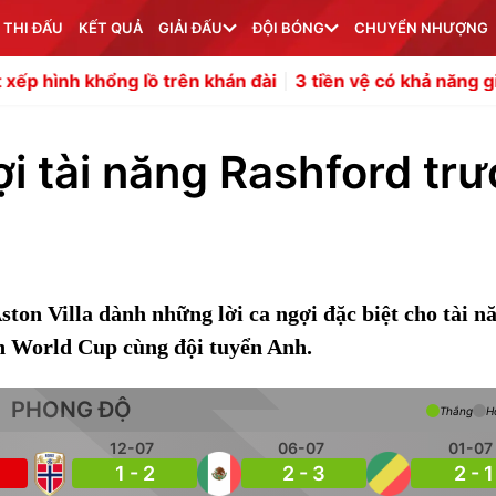
 THI ĐẤU
KẾT QUẢ
GIẢI ĐẤU
ĐỘI BÓNG
CHUYỂN NHƯỢNG
khổng lồ trên khán đài
3 tiền vệ có khả năng gia nhập Ma
ợi tài năng Rashford tr
ston Villa dành những lời ca ngợi đặc biệt cho tài n
h World Cup cùng đội tuyển Anh.
PHONG ĐỘ
Thắng
H
12-07
06-07
01-07
1 - 2
2 - 3
2 - 1