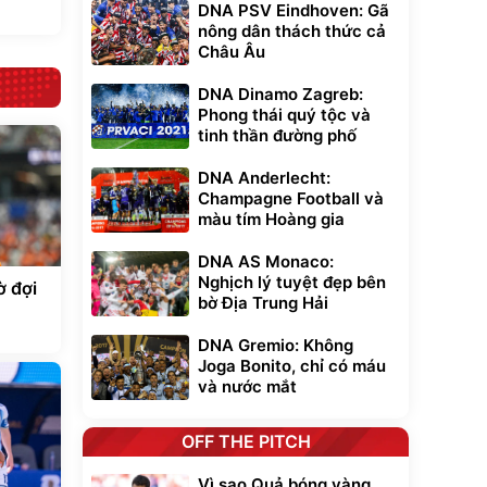
DNA PSV Eindhoven: Gã
nông dân thách thức cả
Châu Âu
DNA Dinamo Zagreb:
Phong thái quý tộc và
tinh thần đường phố
DNA Anderlecht:
Champagne Football và
màu tím Hoàng gia
DNA AS Monaco:
Nghịch lý tuyệt đẹp bên
ờ đợi
bờ Địa Trung Hải
DNA Gremio: Không
Joga Bonito, chỉ có máu
và nước mắt
OFF THE PITCH
Vì sao Quả bóng vàng