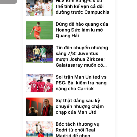
HLV Kim Sang-sik có
thể tính kế vẹn cả đôi
đường trước Campuchia
Đừng để hào quang của
Hoàng Đức làm lu mờ
Quang Hải
Tin đồn chuyển nhượng
sáng 7/8: Juventus
mượn Joshua Zirkzee;
Galatasaray muốn có
Gabriel Martinelli
Soi trận Man United vs
PSG: Bài kiểm tra hạng
nặng cho Carrick
Sự thật đằng sau kỳ
chuyển nhượng chậm
chạp của Man Utd
Bóc tách thương vụ
Rodri từ chối Real
Madrid để chọn