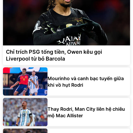
Chỉ trích PSG tống tiền, Owen kêu gọi
Liverpool từ bỏ Barcola
Mourinho và canh bạc tuyến giữa
khi vồ hụt Rodri
Thay Rodri, Man City liên hệ chiêu
mộ Mac Allister