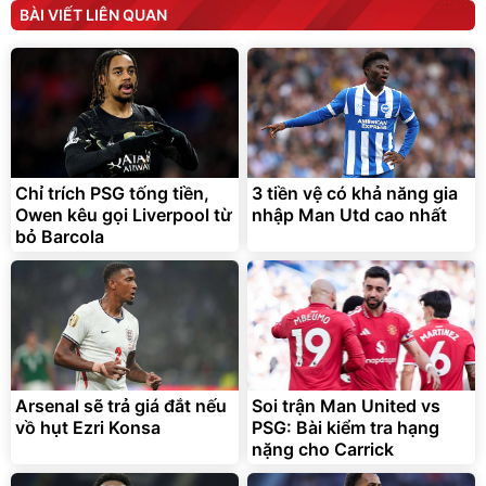
BÀI VIẾT LIÊN QUAN
Bạt phủ xe ô tô cao cấp,
Xe đạp điện trợ lực G-
tráng nhôm 03 lớp
Force C14 gấp gọn bỏ cốp
tiện lợi
392.000
9.900.000
đ
đ
325.000
7.092.000
Chỉ trích PSG tống tiền,
3 tiền vệ có khả năng gia
đ
đ
Owen kêu gọi Liverpool từ
nhập Man Utd cao nhất
Đã bán nhiều
Đang xem nhiều
bỏ Barcola
G-FORCE VIETNA
Arsenal sẽ trả giá đắt nếu
Soi trận Man United vs
vồ hụt Ezri Konsa
PSG: Bài kiểm tra hạng
nặng cho Carrick