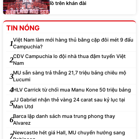
lồ trên khán đài
TIN NÓNG
Việt Nam làm mới hàng thủ bằng cặp đôi mét 9 đấu
1
Campuchia?
CĐV Campuchia lo đội nhà thua đậm tuyển Việt
2
Nam
MU sẵn sàng trả thẳng 21,7 triệu bảng chiêu mộ
3
Lucumi
4
HLV Carrick từ chối mua Manu Kone 50 triệu bảng
JJ Gabriel nhận thẻ vàng 24 carat sau kỷ lục tại
5
Man Utd
Barca lập danh sách mua trung phong thay
6
Alvarez
Newcastle hét giá Hall, MU chuyển hướng sang
7