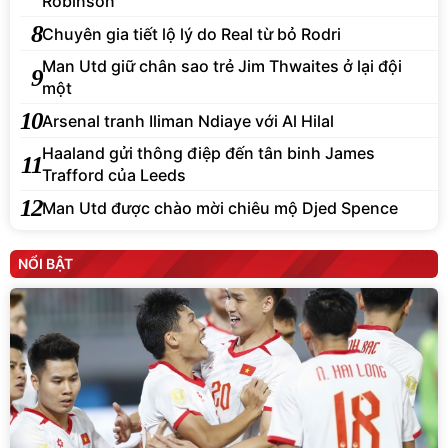
Robinson
8
Chuyên gia tiết lộ lý do Real từ bỏ Rodri
Man Utd giữ chân sao trẻ Jim Thwaites ở lại đội
9
một
10
Arsenal tranh Iliman Ndiaye với Al Hilal
Haaland gửi thông điệp đến tân binh James
11
Trafford của Leeds
12
Man Utd được chào mời chiêu mộ Djed Spence
NỔI BẬT