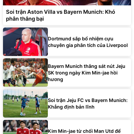
Soi trận Aston Villa vs Bayern Munich: Khó
phân thắng bại
Dortmund sắp bổ nhiệm cựu
chuyên gia phân tích của Liverpool
Bayern Munich thắng sát nút Jeju
SK trong ngày Kim Min-jae hồi
hương
Soi trận Jeju FC vs Bayern Munich:
Khẳng định bản lĩnh
Kim Min-jae từ chối Man Utd để