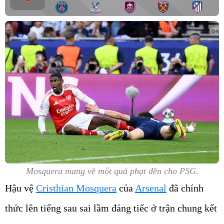
Mosquera mang về một quả phạt đền cho PSG.
Hậu vệ
Cristhian Mosquera
của
Arsenal
đã chính
thức lên tiếng sau sai lầm đáng tiếc ở trận chung kết