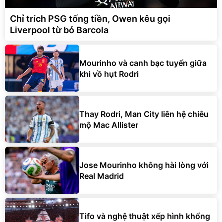
Chỉ trích PSG tống tiền, Owen kêu gọi
Liverpool từ bỏ Barcola
Mourinho và canh bạc tuyến giữa
khi vồ hụt Rodri
Thay Rodri, Man City liên hệ chiêu
mộ Mac Allister
Jose Mourinho không hài lòng với
Real Madrid
Tifo và nghệ thuật xếp hình khổng