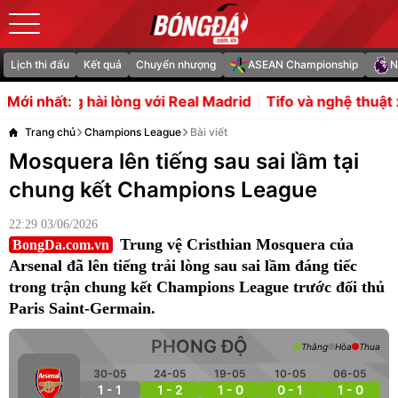
Lịch thi đấu
Kết quả
Chuyển nhượng
ASEAN Championship
N
ng với Real Madrid
Tifo và nghệ thuật xếp hình khổng lồ
Mới nhất:
Trang chủ
Champions League
Bài viết
Mosquera lên tiếng sau sai lầm tại
chung kết Champions League
22:29 03/06/2026
Trung vệ Cristhian Mosquera của
BongDa.com.vn
Arsenal đã lên tiếng trải lòng sau sai lầm đáng tiếc
trong trận chung kết Champions League trước đối thủ
Paris Saint-Germain.
PHONG ĐỘ
Thắng
Hòa
Thua
30-05
24-05
19-05
10-05
06-05
1 - 1
1 - 2
1 - 0
0 - 1
1 - 0