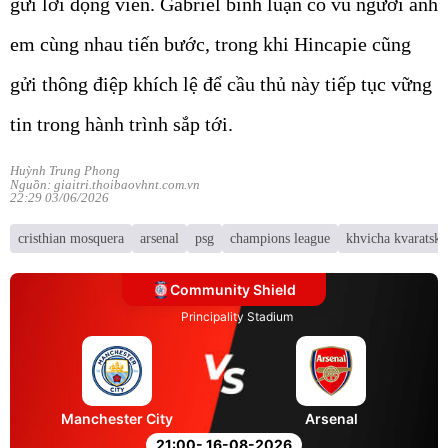
gửi lời động viên. Gabriel bình luận cổ vũ người anh
em cùng nhau tiến bước, trong khi Hincapie cũng
gửi thông điệp khích lệ để cầu thủ này tiếp tục vững
tin trong hành trình sắp tới.
Huỳnh Trung Phong
Nguồn: giaitri.thoibaovhnt.com.vn
22:29 03/06/2026
cristhian mosquera
arsenal
psg
champions league
khvicha kvaratskh
Community Shield
Principality Stadium
Manchester City
Arsenal
21:00
- 16-08-2026