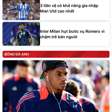
3 tiền vệ có khả năng gia nhập
Man Utd cao nhất
Inter Milan hụt bước vụ Romero vì
chậm trễ bán người
BÓNG ĐÁ ANH