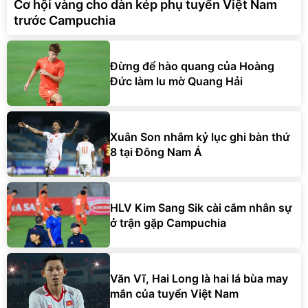
Cơ hội vàng cho dàn kép phụ tuyển Việt Nam
trước Campuchia
Đừng để hào quang của Hoàng
Đức làm lu mờ Quang Hải
Xuân Son nhắm kỷ lục ghi bàn thứ
8 tại Đông Nam Á
HLV Kim Sang Sik cài cắm nhân sự
ở trận gặp Campuchia
Văn Vĩ, Hai Long là hai lá bùa may
mắn của tuyển Việt Nam