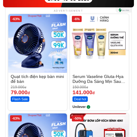
ADVERTISEMENT
-63%
-6%
Quạt tích điện kẹp bàn mini
Serum Vaseline Gluta-Hya
để bàn
Dưỡng Da Sáng Mịn Sau 7
Ngày
219.000
150.000
đ
đ
79.000
141.000
đ
đ
Flash Sale
Deal hot
Unilever
-63%
-50%