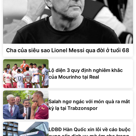
Cha của siêu sao Lionel Messi qua đời ở tuổi 68
Lộ diện 3 quy định nghiêm khắc
của Mourinho tại Real
Salah ngơ ngác với món quà ra mắt
kỳ lạ tại Trabzonspor
LĐBĐ Hàn Quốc xin lỗi về cáo buộc