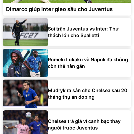
Dimarco giúp Inter gieo sầu cho Juventus
Soi trận Juventus vs Inter: Thử
thách lớn cho Spalletti
Romelu Lukaku và Napoli đã không
còn thể hàn gắn
Mudryk ra sân cho Chelsea sau 20
tháng thụ án doping
Chelsea trả giá vì canh bạc thay
người trước Juventus