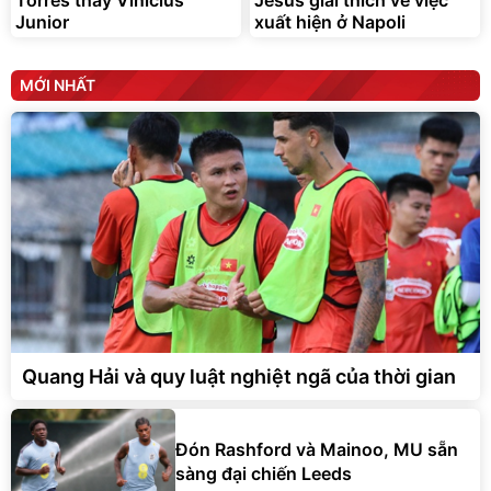
Torres thay Vinicius
Jesus giải thích về việc
Junior
xuất hiện ở Napoli
MỚI NHẤT
Quang Hải và quy luật nghiệt ngã của thời gian
Đón Rashford và Mainoo, MU sẵn
sàng đại chiến Leeds