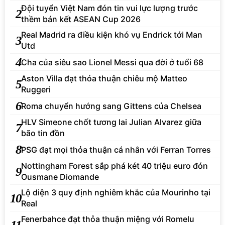
Đội tuyển Việt Nam đón tin vui lực lượng trước
2
thềm bán kết ASEAN Cup 2026
Real Madrid ra điều kiện khó vụ Endrick tới Man
3
Utd
4
Cha của siêu sao Lionel Messi qua đời ở tuổi 68
Aston Villa đạt thỏa thuận chiêu mộ Matteo
5
Ruggeri
6
Roma chuyển hướng sang Gittens của Chelsea
HLV Simeone chốt tương lai Julian Alvarez giữa
7
bão tin đồn
8
PSG đạt mọi thỏa thuận cá nhân với Ferran Torres
Nottingham Forest sắp phá két 40 triệu euro đón
9
Ousmane Diomande
Lộ diện 3 quy định nghiêm khắc của Mourinho tại
10
Real
Fenerbahce đạt thỏa thuận miệng với Romelu
11