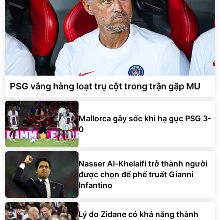
PSG vắng hàng loạt trụ cột trong trận gặp MU
Mallorca gây sốc khi hạ gục PSG 3-
0
Nasser Al-Khelaifi trở thành người
được chọn để phế truất Gianni
Infantino
Lý do Zidane có khả năng thành