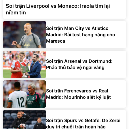
Soi trận Liverpool vs Monaco: Iraola tìm lại
niềm tin
Soi trận Man City vs Atletico
Madrid: Bài test hạng nặng cho
Maresca
Soi trận Arsenal vs Dortmund:
Pháo thủ bảo vệ ngai vàng
Soi trận Ferencvaros vs Real
Madrid: Mourinho siết kỷ luật
Soi trận Spurs vs Getafe: De Zerbi
duy trì chuỗi trận hoàn hảo