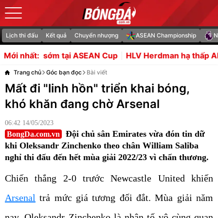
Lịch thi đấu
Kết quả
Chuyển nhượng
ASEAN Championship
N
ASEAN Cup
HLV Herdman hạ thấp AFF Cup sau thất bại củ
Mới nhất:
Trang chủ
Góc bạn đọc
Bài viết
Mất đi "linh hồn" triển khai bóng,
khó khăn đang chờ Arsenal
06:42 14/05/2023
Đội chủ sân Emirates vừa đón tin dữ
BongDa.com.vn
khi Oleksandr Zinchenko theo chân William Saliba
nghỉ thi đấu đến hết mùa giải 2022/23 vì chấn thương.
Chiến thắng 2-0 trước Newcastle United khiến
Arsenal
trả mức giá tương đối đắt. Mùa giải năm
nay, Oleksandr Zinchenko là nhân tố vô cùng quan