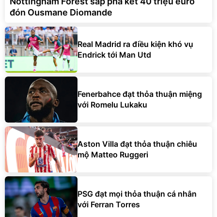
Nottingham Forest sắp phá két 40 triệu euro
đón Ousmane Diomande
Real Madrid ra điều kiện khó vụ
Endrick tới Man Utd
Fenerbahce đạt thỏa thuận miệng
với Romelu Lukaku
Aston Villa đạt thỏa thuận chiêu
mộ Matteo Ruggeri
PSG đạt mọi thỏa thuận cá nhân
với Ferran Torres