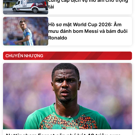
cung cấp dịch vụ mờ ám cho trọng
tài
Hồ sơ mật World Cup 2026: Âm
mưu đánh bom Messi và bám đuôi
Ronaldo
CHUYỂN NHƯỢNG