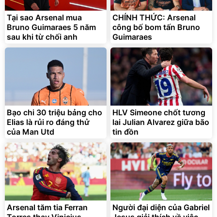
Tại sao Arsenal mua
CHÍNH THỨC: Arsenal
Bruno Guimaraes 5 năm
công bố bom tấn Bruno
sau khi từ chối anh
Guimaraes
Bạt phủ xe ô tô cao cấp,
Xe đạp điện trợ lực G-
tráng nhôm 03 lớp
Force C14 gấp gọn bỏ cốp
tiện lợi
392.000
9.900.000
đ
đ
325.000
7.092.000
Bạo chi 30 triệu bảng cho
đ
HLV Simeone chốt tương
đ
Elias là rủi ro đáng thử
lai Julian Alvarez giữa bão
Đã bán nhiều
Đang xem nhiều
của Man Utd
tin đồn
G-FORCE VIETNA
Arsenal tăm tia Ferran
Người đại diện của Gabriel