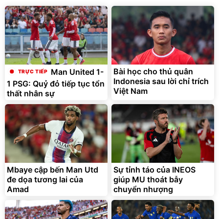
Bài học cho thủ quân
Man United 1-
Indonesia sau lời chỉ trích
1 PSG: Quỷ đỏ tiếp tục tổn
Việt Nam
thất nhân sự
Mbaye cập bến Man Utd
Sự tỉnh táo của INEOS
đe dọa tương lai của
giúp MU thoát bẫy
Amad
chuyển nhượng