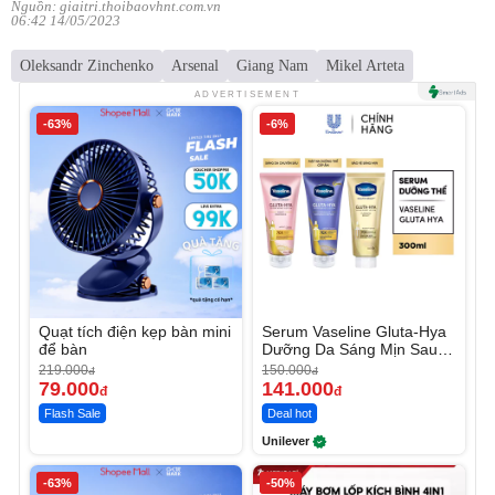
Nguồn: giaitri.thoibaovhnt.com.vn
06:42 14/05/2023
Oleksandr Zinchenko
Arsenal
Giang Nam
Mikel Arteta
ADVERTISEMENT
-63%
-6%
Quạt tích điện kẹp bàn mini
Serum Vaseline Gluta-Hya
để bàn
Dưỡng Da Sáng Mịn Sau 7
Ngày
219.000
150.000
đ
đ
79.000
141.000
đ
đ
Flash Sale
Deal hot
Unilever
-63%
-50%