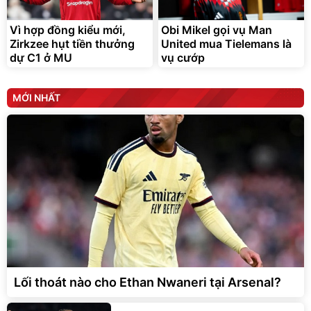
Vì hợp đồng kiểu mới,
Obi Mikel gọi vụ Man
Zirkzee hụt tiền thưởng
United mua Tielemans là
dự C1 ở MU
vụ cướp
MỚI NHẤT
Lối thoát nào cho Ethan Nwaneri tại Arsenal?