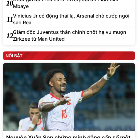
10
Mbaye
Vinicius Jr có động thái lạ, Arsenal chờ cướp ngôi
11
sao Real
Giám đốc Juventus thân chinh chốt hạ vụ mượn
12
Zirkzee từ Man United
NỔI BẬT
Nguyễn Xuân Son chứng minh đẳng cấp số một