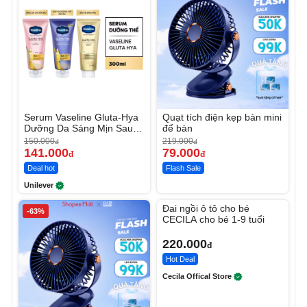
Serum Vaseline Gluta-Hya
Quạt tích điện kẹp bàn mini
Dưỡng Da Sáng Mịn Sau 7
để bàn
Ngày
150.000
219.000
đ
đ
141.000
79.000
đ
đ
Deal hot
Flash Sale
Unilever
Unmute
Đai ngồi ô tô cho bé
-63%
CECILA cho bé 1-9 tuổi
220.000
đ
Hot Deal
Cecila Offical Store