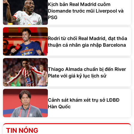
Kịch bản Real Madrid cuỗm
Diomande trước mũi Liverpool và
PSG
Rodri từ chối Real Madrid, đạt thỏa
thuận cá nhân gia nhập Barcelona
Thiago Almada chuẩn bị đến River
Plate với giá kỷ lục lịch sử
Cảnh sát khám xét trụ sở LĐBĐ
Hàn Quốc
TIN NÓNG