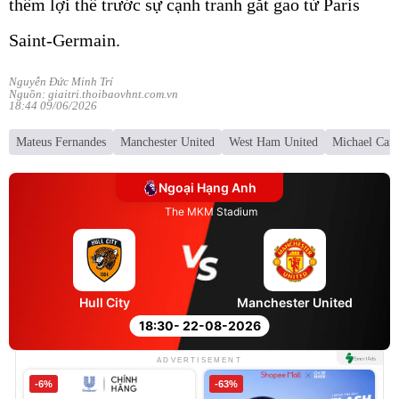
thêm lợi thế trước sự cạnh tranh gắt gao từ Paris
Saint-Germain.
Nguyễn Đức Minh Trí
Nguồn: giaitri.thoibaovhnt.com.vn
18:44 09/06/2026
Mateus Fernandes
Manchester United
West Ham United
Michael Carr
Ngoại Hạng Anh
The MKM Stadium
Hull City
Manchester United
18:30
- 22-08-2026
ADVERTISEMENT
-6%
-63%