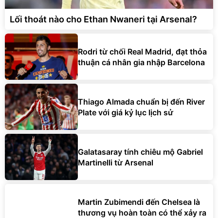
Lối thoát nào cho Ethan Nwaneri tại Arsenal?
Rodri từ chối Real Madrid, đạt thỏa
thuận cá nhân gia nhập Barcelona
Thiago Almada chuẩn bị đến River
Plate với giá kỷ lục lịch sử
Galatasaray tính chiêu mộ Gabriel
Martinelli từ Arsenal
Martin Zubimendi đến Chelsea là
thương vụ hoàn toàn có thể xảy ra