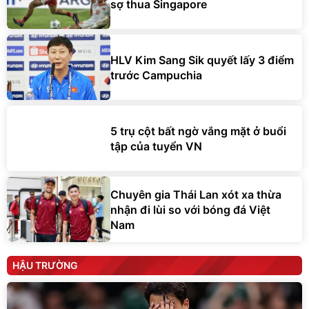
sợ thua Singapore
HLV Kim Sang Sik quyết lấy 3 điểm
trước Campuchia
5 trụ cột bất ngờ vắng mặt ở buổi
tập của tuyển VN
Chuyên gia Thái Lan xót xa thừa
nhận đi lùi so với bóng đá Việt
Nam
HẬU TRƯỜNG