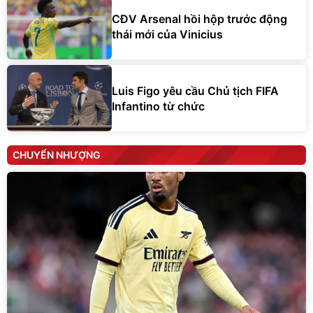
CĐV Arsenal hồi hộp trước động
thái mới của Vinicius
Luis Figo yêu cầu Chủ tịch FIFA
Infantino từ chức
CHUYỂN NHƯỢNG