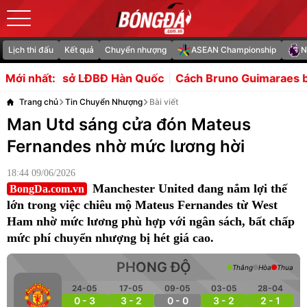
Lịch thi đấu
Kết quả
Chuyển nhượng
ASEAN Championship
N
LĐBĐ Hàn Quốc
Cách Bruno Guimaraes biến tuyến giữa Ars
Mới nhất:
Trang chủ
Tin Chuyển Nhượng
Bài viết
Man Utd sáng cửa đón Mateus
Fernandes nhờ mức lương hời
18:44 09/06/2026
Manchester United đang nắm lợi thế
BongDa.com.vn
lớn trong việc chiêu mộ Mateus Fernandes từ West
Ham nhờ mức lương phù hợp với ngân sách, bất chấp
mức phí chuyển nhượng bị hét giá cao.
PHONG ĐỘ
Thắng
Hòa
Thua
24-05
17-05
09-05
03-05
28-04
0 - 3
3 - 2
0 - 0
3 - 2
2 - 1