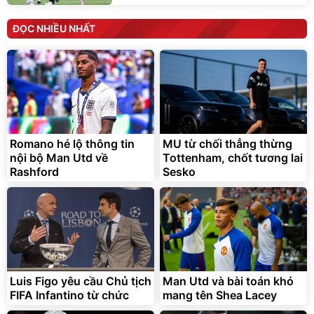
ĐỌC NHIỀU NHẤT
Romano hé lộ thông tin
MU từ chối thẳng thừng
nội bộ Man Utd về
Tottenham, chốt tương lai
Rashford
Sesko
Luis Figo yêu cầu Chủ tịch
Man Utd và bài toán khó
FIFA Infantino từ chức
mang tên Shea Lacey