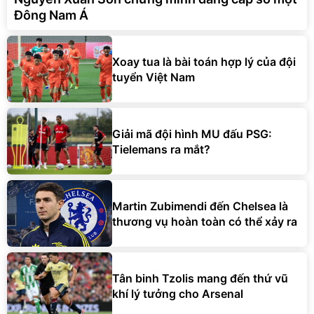
Đông Nam Á
Xoay tua là bài toán hợp lý của đội
tuyển Việt Nam
Giải mã đội hình MU đấu PSG:
Tielemans ra mắt?
Martin Zubimendi đến Chelsea là
thương vụ hoàn toàn có thể xảy ra
Tân binh Tzolis mang đến thứ vũ
khí lý tưởng cho Arsenal