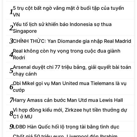
5 trụ cột bất ngờ vắng mặt ở buổi tập của tuyển
1
VN
Yếu tố lịch sử khiến báo Indonesia sợ thua
2
Singapore
3
CHÍNH THỨC: Yan Diomande gia nhập Real Madrid
Real không còn hy vọng trong cuộc đua giành
4
Rodri
Arsenal duyệt chi 77 triệu bảng, giải quyết bài toán
5
chạy cánh
Obi Mikel gọi vụ Man United mua Tielemans là vụ
6
cướp
7
Harry Amass cản bước Man Utd mua Lewis Hall
Vì hợp đồng kiểu mới, Zirkzee hụt tiền thưởng dự
8
C1 ở MU
9
LĐBĐ Hàn Quốc hối lộ trọng tài bằng tình dục
Chốt giá 50 triệu euro, Liverpool đón Ibrahim