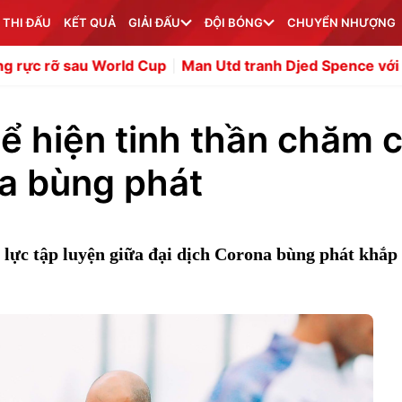
 THI ĐẤU
KẾT QUẢ
GIẢI ĐẤU
ĐỘI BÓNG
CHUYỂN NHƯỢNG
p
Man Utd tranh Djed Spence với giá 35 triệu bảng
Mất
hể hiện tinh thần chăm c
na bùng phát
 lực tập luyện giữa đại dịch Corona bùng phát khắp