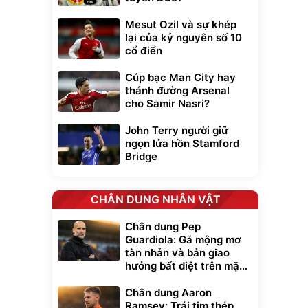
Mesut Ozil và sự khép
lại của kỷ nguyên số 10
cổ điển
Cúp bạc Man City hay
thánh đường Arsenal
cho Samir Nasri?
John Terry người giữ
ngọn lửa hồn Stamford
Bridge
CHÂN DUNG NHÂN VẬT
Chân dung Pep
Guardiola: Gã mộng mơ
tàn nhẫn và bản giao
hưởng bất diệt trên mặt
cỏ xanh
Chân dung Aaron
Ramsey: Trái tim thép