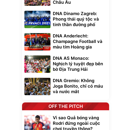
Châu Âu
DNA Dinamo Zagreb:
Phong thái quý tộc và
tinh thần đường phố
DNA Anderlecht:
Champagne Football và
màu tím Hoàng gia
DNA AS Monaco:
Nghịch lý tuyệt đẹp bên
bờ Địa Trung Hải
DNA Gremio: Không
Joga Bonito, chỉ có máu
và nước mắt
OFF THE PITCH
Vì sao Quả bóng vàng
Rodri đứng ngoài cuộc
chơi truyền thông?