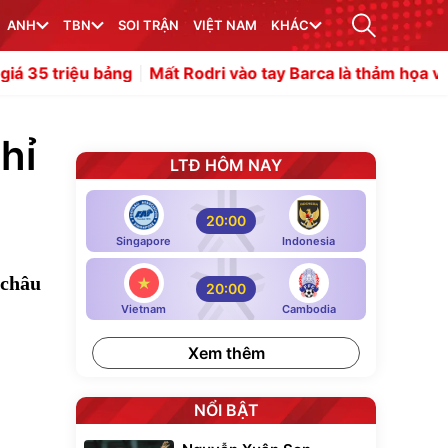
ANH
TBN
SOI TRẬN
VIỆT NAM
KHÁC
 Rodri vào tay Barca là thảm họa với Real Madrid
Argent
hỉ
LTĐ HÔM NAY
20:00
Singapore
Indonesia
 châu
20:00
Vietnam
Cambodia
Xem thêm
NỔI BẬT