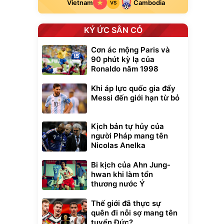
Vietnam
Cambodia
VS
KÝ ỨC SÂN CỎ
Cơn ác mộng Paris và
90 phút kỳ lạ của
Ronaldo năm 1998
Khi áp lực quốc gia đẩy
Messi đến giới hạn từ bỏ
Kịch bản tự hủy của
người Pháp mang tên
Nicolas Anelka
Bi kịch của Ahn Jung-
hwan khi làm tổn
thương nước Ý
Thế giới đã thực sự
quên đi nỗi sợ mang tên
tuyển Đức?