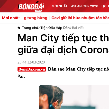
MỚI NHẤT
ASEAN CUP 2026
LỊCH
ừng
Gavi giữ lời hứa nhuộm tóc hồng rực rỡ sau World Cu
Mới nhất:
Trang chủ
Trận Đấu Hấp Dẫn
Bài viết
Man City tiếp tục t
giữa đại dịch Coro
23:44 12/03/2020
Dàn sao Man City tiếp tục nỗ
BongDa.com.vn
Âu.