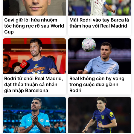
Gavi giữ lời hứa nhuộm
Mất Rodri vào tay Barca là
Sữa nước Ensure Abbott,
tóc hồng rực rỡ sau World
thảm họa với Real Madrid
thùng 24 chai
Cup
1.250.000
đ
Hàng chính hãng
Ensure
Rodri từ chối Real Madrid,
Real không còn hy vọng
đạt thỏa thuận cá nhân
trong cuộc đua giành
gia nhập Barcelona
Rodri
Bạt Trùm Xe Ô TÔ 4 Chỗ 5
Serum Vaseline Gluta-Hya
Chỗ 7 Chỗ, Bán Tải
Dưỡng Da Sáng Mịn Sau 7
Ngày
399.000
150.000
đ
đ
319.000
141.000
đ
đ