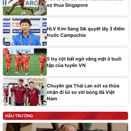
sợ thua Singapore
HLV Kim Sang Sik quyết lấy 3 điểm
trước Campuchia
5 trụ cột bất ngờ vắng mặt ở buổi
tập của tuyển VN
Chuyên gia Thái Lan xót xa thừa
nhận đi lùi so với bóng đá Việt
Nam
HẬU TRƯỜNG