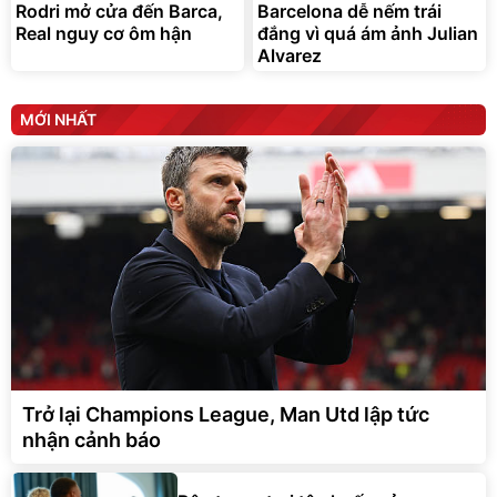
Rodri mở cửa đến Barca,
Barcelona dễ nếm trái
Đang xem nhiều
Deal hot
Real nguy cơ ôm hận
đắng vì quá ám ảnh Julian
Unilever
Alvarez
MỚI NHẤT
Trở lại Champions League, Man Utd lập tức
nhận cảnh báo