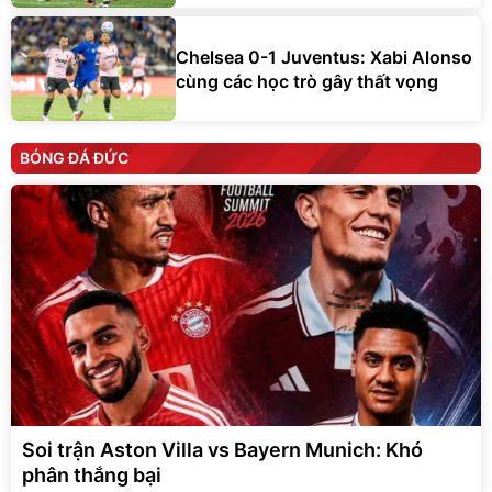
Chelsea 0-1 Juventus: Xabi Alonso
cùng các học trò gây thất vọng
BÓNG ĐÁ ĐỨC
Soi trận Aston Villa vs Bayern Munich: Khó
phân thắng bại