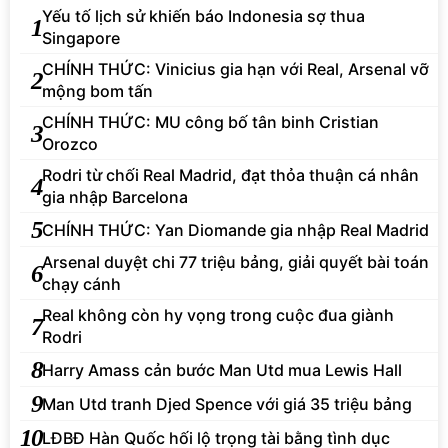
Yếu tố lịch sử khiến báo Indonesia sợ thua
1
Singapore
CHÍNH THỨC: Vinicius gia hạn với Real, Arsenal vỡ
2
mộng bom tấn
CHÍNH THỨC: MU công bố tân binh Cristian
3
Orozco
Rodri từ chối Real Madrid, đạt thỏa thuận cá nhân
4
gia nhập Barcelona
5
CHÍNH THỨC: Yan Diomande gia nhập Real Madrid
Arsenal duyệt chi 77 triệu bảng, giải quyết bài toán
6
chạy cánh
Real không còn hy vọng trong cuộc đua giành
7
Rodri
8
Harry Amass cản bước Man Utd mua Lewis Hall
9
Man Utd tranh Djed Spence với giá 35 triệu bảng
10
LĐBĐ Hàn Quốc hối lộ trọng tài bằng tình dục