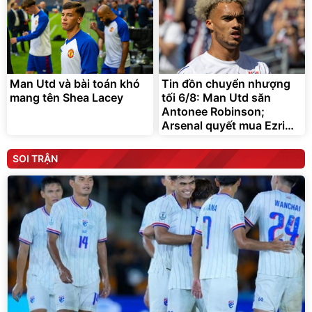
Man Utd và bài toán khó
Tin đồn chuyển nhượng
mang tên Shea Lacey
tối 6/8: Man Utd săn
Antonee Robinson;
Arsenal quyết mua Ezri
Konsa
SOI TRẬN