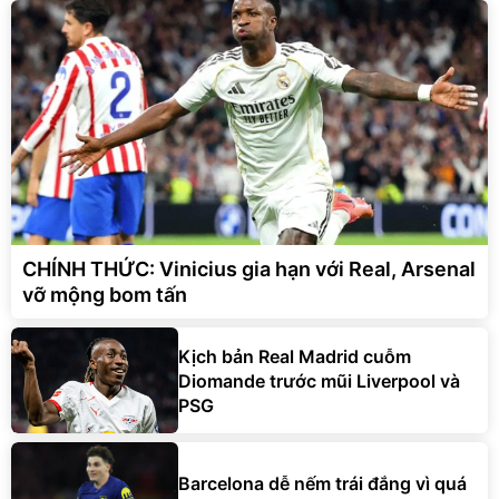
CHÍNH THỨC: Vinicius gia hạn với Real, Arsenal
vỡ mộng bom tấn
Kịch bản Real Madrid cuỗm
Diomande trước mũi Liverpool và
PSG
Barcelona dễ nếm trái đắng vì quá