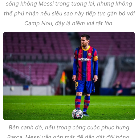
sống không Messi trong tương lai, nhưng không
thể phủ nhận nếu siêu sao này tiếp tục gắn bó với
Camp Nou, đây là niềm vui rất lớn.
Bên cạnh đó, nếu trong công cuộc phục hưng
Barca, Messi vẫn góp mặt để dẫn dắt đội bóng,