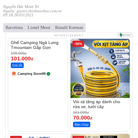
Nguyễn Đức Minh Trí
Nguồn: giaitri.thoibaovhnt.com.vn
09:18 26/03/2021
Barcelona
Lionel Messi
Ronald Koeman
Unmute
ADVERTISEMENT
Ghế Camping Ngả Lưng
-49%
-56%
Tmountain Gấp Gọn
199.000
đ
101.000
đ
Giá tốt
Camping Store99
Vòi xịt tăng áp dành cho
rửa xe, tưới cây
161.000
đ
70.000
đ
Bán chạy