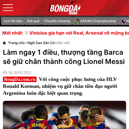
Lịch thi đấu
Kết quả
Chuyển nhượng
ASEAN Championship
N
a hạn với Real, Arsenal vỡ mộng bom tấn
Alan Shearer t
Mới nhất:
Trang chủ
Ngôi Sao Sân Cỏ
Bài viết
Làm ngay 1 điều, thượng tầng Barca
sẽ giữ chân thành công Lionel Messi
09:18 26/03/2021
Với công cuộc phục hưng của HLV
BongDa.com.vn
Ronald Koeman, nhiệm vụ giữ chân tiền đạo người
Argentina luôn đặc biệt quan trọng.