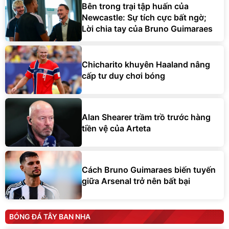
Bên trong trại tập huấn của
Newcastle: Sự tích cực bất ngờ;
Lời chia tay của Bruno Guimaraes
Chicharito khuyên Haaland nâng
cấp tư duy chơi bóng
Alan Shearer trầm trồ trước hàng
tiền vệ của Arteta
Cách Bruno Guimaraes biến tuyến
giữa Arsenal trở nên bất bại
BÓNG ĐÁ TÂY BAN NHA