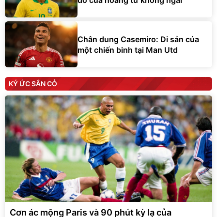
Chân dung Casemiro: Di sản của
một chiến binh tại Man Utd
KÝ ỨC SÂN CỎ
Cơn ác mộng Paris và 90 phút kỳ lạ của