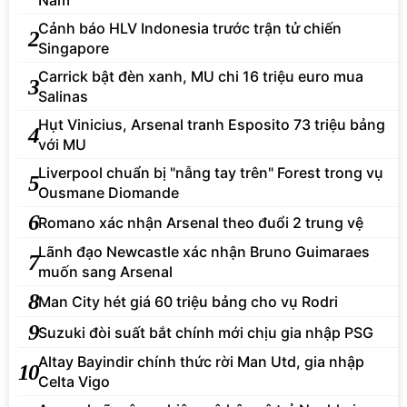
Nam
Cảnh báo HLV Indonesia trước trận tử chiến
2
Singapore
Carrick bật đèn xanh, MU chi 16 triệu euro mua
3
Salinas
Hụt Vinicius, Arsenal tranh Esposito 73 triệu bảng
4
với MU
Liverpool chuẩn bị "nẫng tay trên" Forest trong vụ
5
Ousmane Diomande
6
Romano xác nhận Arsenal theo đuổi 2 trung vệ
Lãnh đạo Newcastle xác nhận Bruno Guimaraes
7
muốn sang Arsenal
8
Man City hét giá 60 triệu bảng cho vụ Rodri
9
Suzuki đòi suất bắt chính mới chịu gia nhập PSG
Altay Bayindir chính thức rời Man Utd, gia nhập
10
Celta Vigo