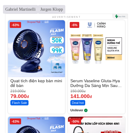
Gabriel Martinelli
Jurgen Klopp
ADVERTISEMENT
-63%
-6%
Quạt tích điện kẹp bàn mini
Serum Vaseline Gluta-Hya
để bàn
Dưỡng Da Sáng Mịn Sau 7
Ngày
219.000
150.000
đ
đ
79.000
141.000
đ
đ
Flash Sale
Deal hot
Unilever
-63%
-50%