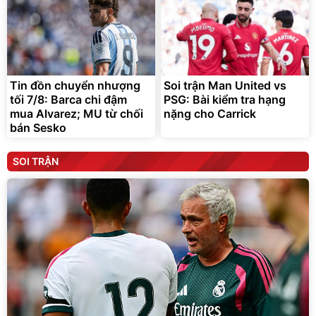
Tin đồn chuyển nhượng
Soi trận Man United vs
tối 7/8: Barca chi đậm
PSG: Bài kiểm tra hạng
mua Alvarez; MU từ chối
nặng cho Carrick
bán Sesko
SOI TRẬN