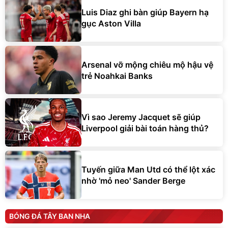
Luis Diaz ghi bàn giúp Bayern hạ
gục Aston Villa
Arsenal vỡ mộng chiêu mộ hậu vệ
trẻ Noahkai Banks
Vì sao Jeremy Jacquet sẽ giúp
Liverpool giải bài toán hàng thủ?
Tuyến giữa Man Utd có thể lột xác
nhờ 'mỏ neo' Sander Berge
BÓNG ĐÁ TÂY BAN NHA