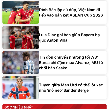
Đình Bắc lập cú đúp, Việt Nam đi
tiếp vào bán kết ASEAN Cup 2026
Luis Diaz ghi bàn giúp Bayern hạ
gục Aston Villa
Tin đồn chuyển nhượng tối 7/8:
Barca chi đậm mua Alvarez; MU từ
chối bán Sesko
Tuyến giữa Man Utd có thể lột xác
nhờ 'mỏ neo' Sander Berge
ĐỌC NHIỀU NHẤT