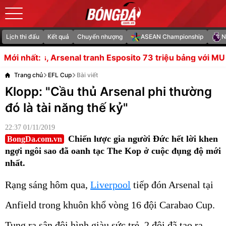
Lịch thi đấu
Kết quả
Chuyển nhượng
ASEAN Championship
N
al tranh Esposito 73 triệu bảng với MU
Lãnh đạo Newcas
Mới nhất:
Trang chủ
EFL Cup
Bài viết
Klopp: "Cầu thủ Arsenal phi thường
đó là tài năng thế kỷ"
22:37 01/11/2019
Chiến lược gia người Đức hết lời khen
BongDa.com.vn
ngợi ngôi sao đã oanh tạc The Kop ở cuộc đụng độ mới
nhất.
Rạng sáng hôm qua,
Liverpool
tiếp đón Arsenal tại
Anfield trong khuôn khổ vòng 16 đội Carabao Cup.
Tung ra sân đội hình giàu sức trẻ, 2 đội đã tạo ra