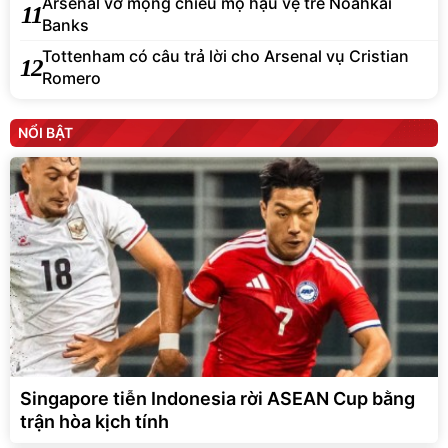
Arsenal vỡ mộng chiêu mộ hậu vệ trẻ Noahkai
11
Banks
Tottenham có câu trả lời cho Arsenal vụ Cristian
12
Romero
NỔI BẬT
Singapore tiễn Indonesia rời ASEAN Cup bằng
trận hòa kịch tính