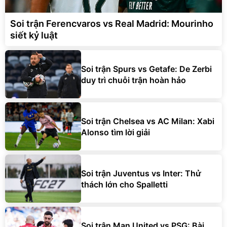
Soi trận Ferencvaros vs Real Madrid: Mourinho
siết kỷ luật
Soi trận Spurs vs Getafe: De Zerbi
duy trì chuỗi trận hoàn hảo
Soi trận Chelsea vs AC Milan: Xabi
Alonso tìm lời giải
Soi trận Juventus vs Inter: Thử
thách lớn cho Spalletti
Soi trận Man United vs PSG: Bài