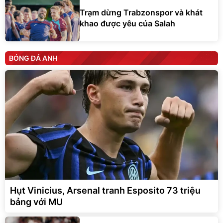
Trạm dừng Trabzonspor và khát
khao được yêu của Salah
BÓNG ĐÁ ANH
Hụt Vinicius, Arsenal tranh Esposito 73 triệu
bảng với MU