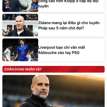
công cao hơn Klopp ở cấp độ đội
tuyển
Zidane mang lại điều gì cho tuyển
Pháp sau 5 năm chờ đợi?
Liverpool bạo chi vẫn mất
Akliouche vào tay PSG
CHÂN DUNG NHÂN VẬT