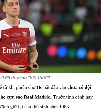
l đã thực sự "hết thời"?
kể từ khi phiên chợ Hè bắt đầu vẫn
chưa có đội
 cho cựu sao Real Madrid
. Trước tình cảnh này,
ịnh giữ lại cầu thủ sinh năm 1988.