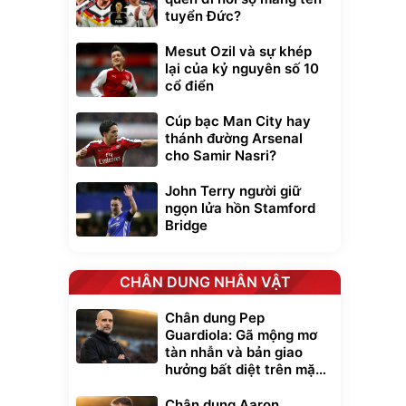
tuyển Đức?
Mesut Ozil và sự khép
lại của kỷ nguyên số 10
cổ điển
Cúp bạc Man City hay
thánh đường Arsenal
cho Samir Nasri?
John Terry người giữ
ngọn lửa hồn Stamford
Bridge
xe cầm
CHÂN DUNG NHÂN VẬT
ửa cao áp
t tuyết
Chân dung Pep
0
đ
Guardiola: Gã mộng mơ
ều
tàn nhẫn và bản giao
hưởng bất diệt trên mặt
cỏ xanh
Bạt phủ xe ô tô
Xe đạp điện trợ
cao cấp, tráng
lực G-Force C14
Chân dung Aaron