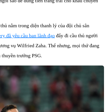
ngôi sao để dùng tiền trang trải cho khâu chuyển
thủ nằm trong diện thanh lý của đội chủ sân
y đã yêu cầu ban lãnh đạo
đẩy đi cầu thủ người
ương vụ Wilfried Zaha. Thế nhưng, mọi thứ đang
u thuyền trưởng PSG.