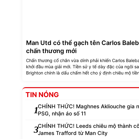
Man Utd có thể gạch tên Carlos Baleb
chấn thương mới
Chấn thương cổ chân vừa dính phải khiến Carlos Baleba
khởi đầu mùa giải mới. Tiền sử y tế dày đặc của ngôi s
Brighton chính là dấu chấm hết cho ý định chiêu mộ tiề
này của Manchester United.
TIN NÓNG
CHÍNH THỨC! Maghnes Akliouche gia 
1
PSG, nhận áo số 11
CHÍNH THỨC! Leeds chiêu mộ thành c
3
James Trafford từ Man City