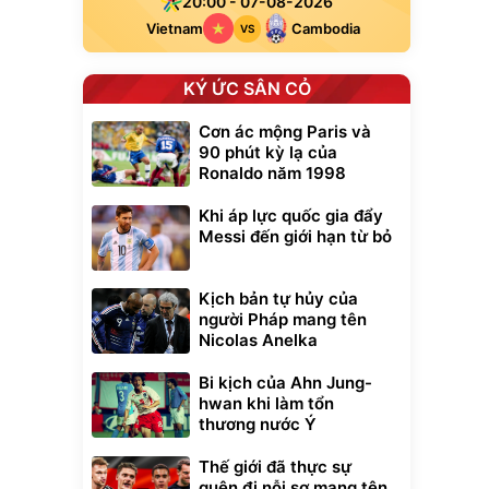
20:00 - 07-08-2026
Vietnam
Cambodia
VS
KÝ ỨC SÂN CỎ
Cơn ác mộng Paris và
90 phút kỳ lạ của
Ronaldo năm 1998
Khi áp lực quốc gia đẩy
Messi đến giới hạn từ bỏ
Kịch bản tự hủy của
người Pháp mang tên
Nicolas Anelka
Bi kịch của Ahn Jung-
hwan khi làm tổn
thương nước Ý
Thế giới đã thực sự
quên đi nỗi sợ mang tên