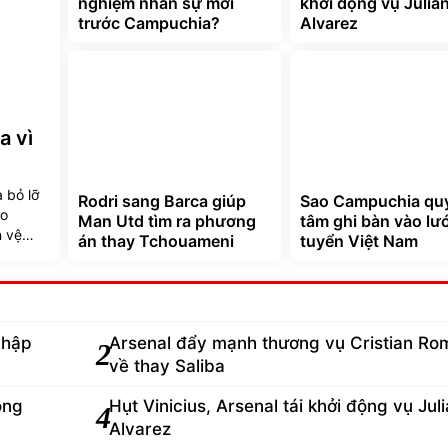
nghiệm nhân sự mới
khởi động vụ Julia
trước Campuchia?
Alvarez
a vì
 bỏ lỡ
Rodri sang Barca giúp
Sao Campuchia qu
ao
Man Utd tìm ra phương
tâm ghi bàn vào lướ
n vệ
án thay Tchouameni
tuyển Việt Nam
nhập
Arsenal đẩy mạnh thương vụ Cristian Ro
2
về thay Saliba
ông
Hụt Vinicius, Arsenal tái khởi động vụ Jul
4
Alvarez