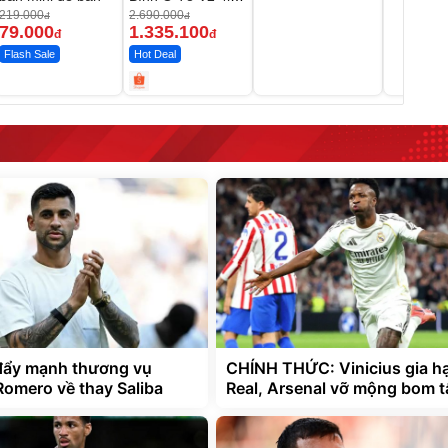
MEDICAR –
219.000
2.690.000
đ
đ
12.000mAh
79.000
1.335.100
đ
đ
Flash Sale
Hot Deal
đẩy mạnh thương vụ
CHÍNH THỨC: Vinicius gia hạ
Romero về thay Saliba
Real, Arsenal vỡ mộng bom t