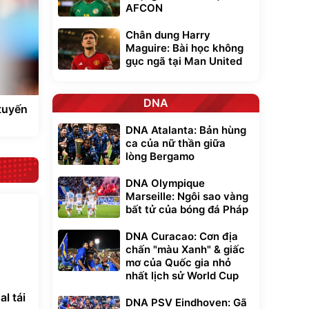
AFCON
Chân dung Harry
Maguire: Bài học không
gục ngã tại Man United
DNA
tuyến
DNA Atalanta: Bản hùng
ca của nữ thần giữa
lòng Bergamo
DNA Olympique
Marseille: Ngôi sao vàng
bất tử của bóng đá Pháp
DNA Curacao: Cơn địa
chấn "màu Xanh" & giấc
mơ của Quốc gia nhỏ
nhất lịch sử World Cup
l tái
DNA PSV Eindhoven: Gã