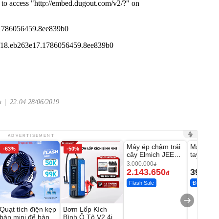
n
22:04 28/06/2019
Unmute
Unmute
ADVERTISEMENT
Máy ép chậm trái
Máy rửa 
-63%
-50%
-28%
cây Elmich JEE
tay xịt r
1855OL
có tạo bọ
3.000.000
đ
2.143.650
399.00
đ
Flash Sale
Đã bán nhi
Quạt tích điện kẹp
Bơm Lốp Kích
bàn mini để bàn
Bình Ô Tô V2 4in1