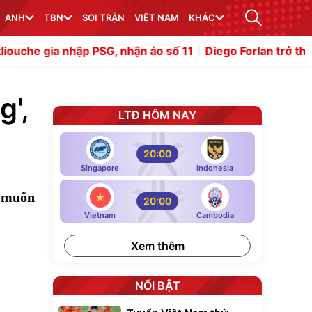
ANH
TBN
SOI TRẬN
VIỆT NAM
KHÁC
PSG, nhận áo số 11
Diego Forlan trở thành tân HLV trưở
g',
LTĐ HÔM NAY
20:00
Singapore
Indonesia
g muốn
20:00
Vietnam
Cambodia
Xem thêm
NỔI BẬT