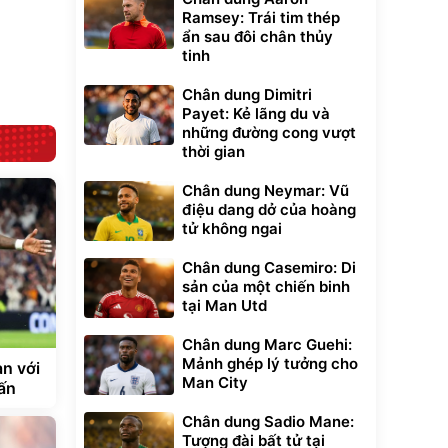
nhôm 03 lớp
gấp gọn bỏ cốp
Ramsey: Trái tim thép
392.000
9.900.000
đ
đ
tiện lợi
325.000
7.092.000
ẩn sau đôi chân thủy
đ
đ
tinh
Đã bán nhiều
Đang xem nhiều
G-FORCE VIETNA
Chân dung Dimitri
Payet: Kẻ lãng du và
những đường cong vượt
thời gian
Chân dung Neymar: Vũ
điệu dang dở của hoàng
tử không ngai
Chân dung Casemiro: Di
sản của một chiến binh
tại Man Utd
Chân dung Marc Guehi:
Mảnh ghép lý tưởng cho
n với
Man City
ấn
Chân dung Sadio Mane:
Tượng đài bất tử tại