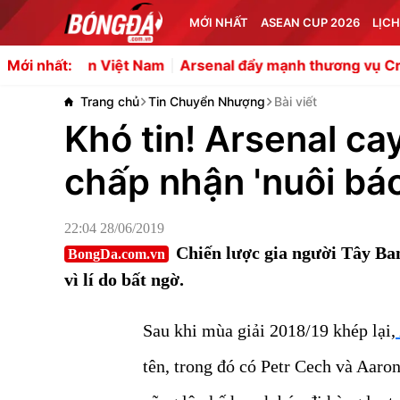
MỚI NHẤT
ASEAN CUP 2026
LỊCH
iệt Nam
Arsenal đẩy mạnh thương vụ Cristian Romero về 
Mới nhất:
Trang chủ
Tin Chuyển Nhượng
Bài viết
Khó tin! Arsenal ca
chấp nhận 'nuôi báo
22:04 28/06/2019
Chiến lược gia người Tây B
BongDa.com.vn
vì lí do bất ngờ.
Sau khi mùa giải 2018/19 khép lại,
tên, trong đó có Petr Cech và Aar