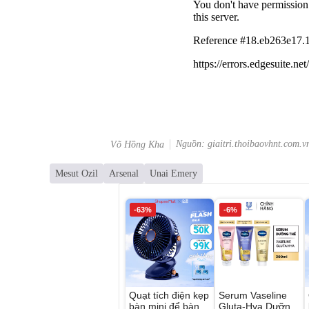
Nguồn: giaitri.thoibaovhnt.com.v
Võ Hồng Kha
Mesut Ozil
Arsenal
Unai Emery
-63%
-6%
Quạt tích điện kẹp
Serum Vaseline
bàn mini để bàn
Gluta-Hya Dưỡng