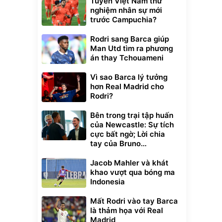
Tuyển Việt Nam thử
nghiệm nhân sự mới
trước Campuchia?
Rodri sang Barca giúp
Man Utd tìm ra phương
án thay Tchouameni
Vì sao Barca lý tưởng
hơn Real Madrid cho
Rodri?
Bên trong trại tập huấn
của Newcastle: Sự tích
cực bất ngờ; Lời chia
tay của Bruno
Guimaraes
Jacob Mahler và khát
khao vượt qua bóng ma
Indonesia
Mất Rodri vào tay Barca
là thảm họa với Real
Madrid