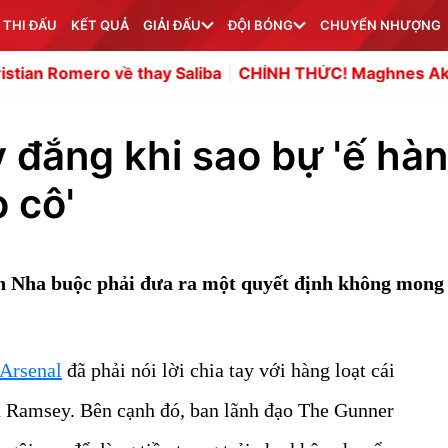
 THI ĐẤU
KẾT QUẢ
GIẢI ĐẤU
ĐỘI BÓNG
CHUYỂN NHƯỢNG
thay Saliba
CHÍNH THỨC! Maghnes Akliouche gia nhập 
y đắng khi sao bự 'ế hàn
 cô'
an Nha buộc phải đưa ra một quyết định không mon
Arsenal
đã phải nói lời chia tay với hàng loạt cái
on Ramsey. Bên cạnh đó, ban lãnh đạo The Gunner