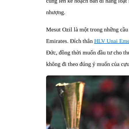
cũng lên kế hoạch bán đi hàng loạt 
nhượng.
Mesut Ozil là một trong những cầu 
Emirates. Đích thân
HLV Unai Emer
Đức, đồng thời muốn đầu tư cho th
không đi theo đúng ý muốn của cự