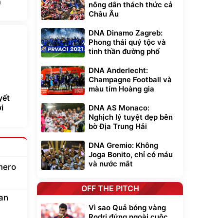
n
nông dân thách thức cả
Châu Âu
DNA Dinamo Zagreb:
Phong thái quý tộc và
tinh thần đường phố
DNA Anderlecht:
Champagne Football và
màu tím Hoàng gia
yết
i
DNA AS Monaco:
Nghịch lý tuyệt đẹp bên
bờ Địa Trung Hải
DNA Gremio: Không
Joga Bonito, chỉ có máu
và nước mắt
mero
OFF THE PITCH
ian
Vì sao Quả bóng vàng
Rodri đứng ngoài cuộc