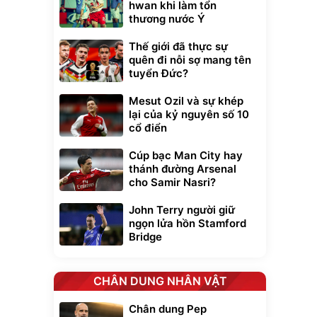
hwan khi làm tổn
thương nước Ý
Thế giới đã thực sự
quên đi nỗi sợ mang tên
tuyển Đức?
Mesut Ozil và sự khép
lại của kỷ nguyên số 10
cổ điển
Cúp bạc Man City hay
thánh đường Arsenal
cho Samir Nasri?
John Terry người giữ
ngọn lửa hồn Stamford
Bridge
CHÂN DUNG NHÂN VẬT
Chân dung Pep