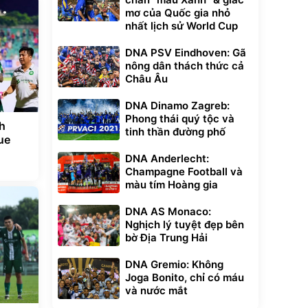
mơ của Quốc gia nhỏ
nhất lịch sử World Cup
DNA PSV Eindhoven: Gã
nông dân thách thức cả
Châu Âu
DNA Dinamo Zagreb:
Phong thái quý tộc và
h
tinh thần đường phố
ue
DNA Anderlecht:
Champagne Football và
màu tím Hoàng gia
DNA AS Monaco:
Nghịch lý tuyệt đẹp bên
bờ Địa Trung Hải
DNA Gremio: Không
Joga Bonito, chỉ có máu
và nước mắt