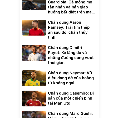
Guardiola: Gã mộng mơ
tàn nhẫn và bản giao
hưởng bất diệt trên mặt
cỏ xanh
Chân dung Aaron
Ramsey: Trái tim thép
ẩn sau đôi chân thủy
tinh
Chân dung Dimitri
Payet: Kẻ lãng du và
những đường cong vượt
thời gian
Chân dung Neymar: Vũ
điệu dang dở của hoàng
tử không ngai
Chân dung Casemiro: Di
sản của một chiến binh
tại Man Utd
Chân dung Marc Guehi: