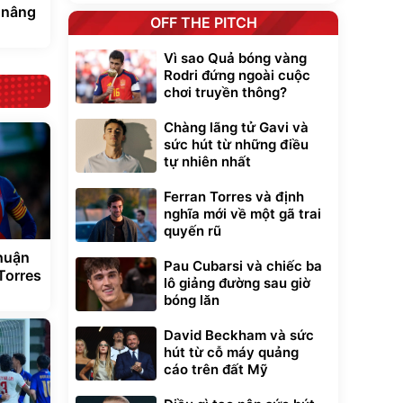
 nâng
OFF THE PITCH
Vì sao Quả bóng vàng
Rodri đứng ngoài cuộc
chơi truyền thông?
Chàng lãng tử Gavi và
sức hút từ những điều
tự nhiên nhất
Ferran Torres và định
nghĩa mới về một gã trai
quyến rũ
thuận
Pau Cubarsi và chiếc ba
Torres
lô giảng đường sau giờ
bóng lăn
David Beckham và sức
hút từ cỗ máy quảng
cáo trên đất Mỹ