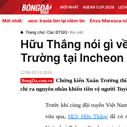
MỚI NHẤT
ASEAN CUP 2026
LỊCH
Iraola tìm lại niềm tin
Enzo Maresca nói về áp lực khi kế
Mới nhất:
Trang chủ
Các ĐTQG
Bài viết
Hữu Thắng nói gì v
Trường tại Incheon
22:06 01/11/2016
Chứng kiến Xuân Trường thi
BongDa.com.vn
chỉ ra nguyên nhân khiến tiền vệ người Tuy
Trước khi cùng đội tuyển Việt Nam
vừa qua,
HLV Hữu Thắng
đã có m