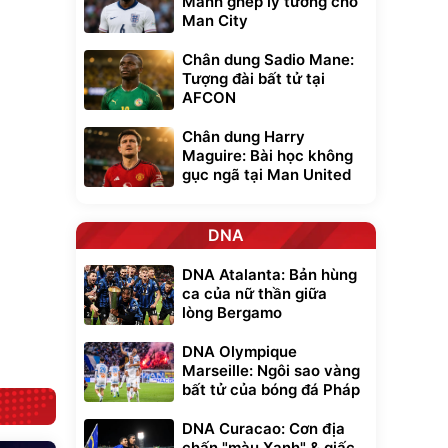
Mảnh ghép lý tưởng cho
Man City
Chân dung Sadio Mane:
Tượng đài bất tử tại
AFCON
Unmute
t Bụi Lau
Vali Bamozo
Chân dung Harry
-001 -
Khung Nhôm
inh
9066 Size
Maguire: Bài học không
1.000.000
đ
đ
20/24/28 Cao Cấp
000
825.000
gục ngã tại Man United
đ
đ
Flash Sale
DNA
Lót ghế ôtô, nâng
lưng chống nóng
DNA Atalanta: Bản hùng
giúp thoải mái
ca của nữ thần giữa
trong di chuyển
295.000
đ
lòng Bergamo
Đã bán nhiều
DNA Olympique
Marseille: Ngôi sao vàng
bất tử của bóng đá Pháp
DNA Curacao: Cơn địa
chấn "màu Xanh" & giấc