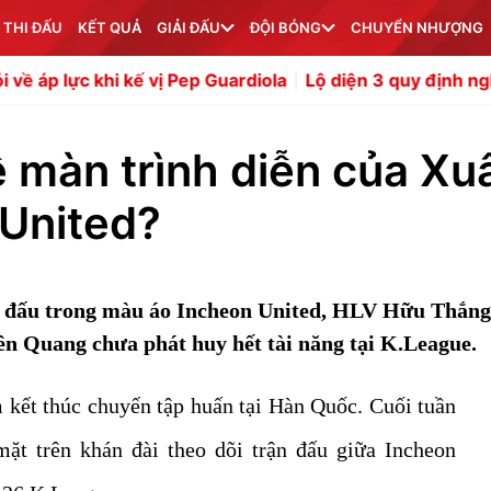
 THI ĐẤU
KẾT QUẢ
GIẢI ĐẤU
ĐỘI BÓNG
CHUYỂN NHƯỢNG
 vị Pep Guardiola
Lộ diện 3 quy định nghiêm khắc của Mo
ề màn trình diễn của Xu
 United?
 đấu trong màu áo Incheon United, HLV Hữu Thắng
ên Quang chưa phát huy hết tài năng tại K.League.
 kết thúc chuyến tập huấn tại Hàn Quốc. Cuối tuần
ặt trên khán đài theo dõi trận đấu giữa Incheon