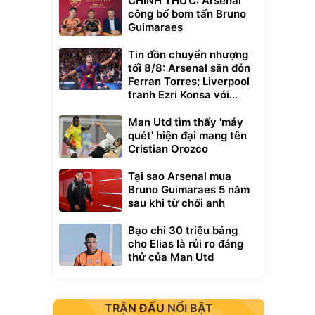
CHÍNH THỨC: Arsenal
công bố bom tấn Bruno
Guimaraes
Tin đồn chuyển nhượng
tối 8/8: Arsenal săn đón
Ferran Torres; Liverpool
tranh Ezri Konsa với
Pháo thủ
Man Utd tìm thấy 'máy
quét' hiện đại mang tên
Cristian Orozco
Tại sao Arsenal mua
Bruno Guimaraes 5 năm
sau khi từ chối anh
Bạo chi 30 triệu bảng
cho Elias là rủi ro đáng
thử của Man Utd
TRẬN ĐẤU NỔI BẬT