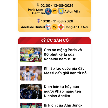
02:00 - 13-08-2026
Paris Saint-
Aston Villa
VS
Germain
16:30 - 11-08-2026
Adelaide United
Cong An Ha Noi
VS
KÝ ỨC SÂN CỎ
Cơn ác mộng Paris và
90 phút kỳ lạ của
Ronaldo năm 1998
Khi áp lực quốc gia đẩy
Messi đến giới hạn từ bỏ
Kịch bản tự hủy của
người Pháp mang tên
Nicolas Anelka
Bi kịch của Ahn Jung-