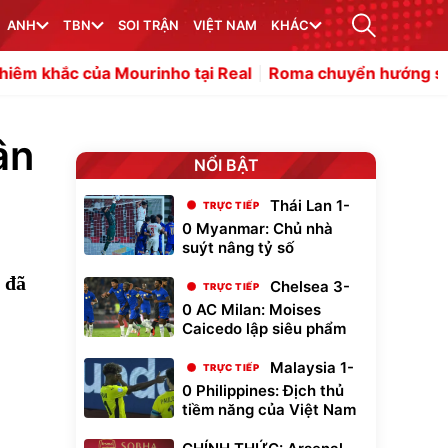
ANH
TBN
SOI TRẬN
VIỆT NAM
KHÁC
urinho tại Real
Roma chuyển hướng sang Gittens của C
ân
NỔI BẬT
Thái Lan 1-
0 Myanmar: Chủ nhà
suýt nâng tỷ số
 đã
Chelsea 3-
0 AC Milan: Moises
Caicedo lập siêu phẩm
Malaysia 1-
0 Philippines: Địch thủ
tiềm năng của Việt Nam