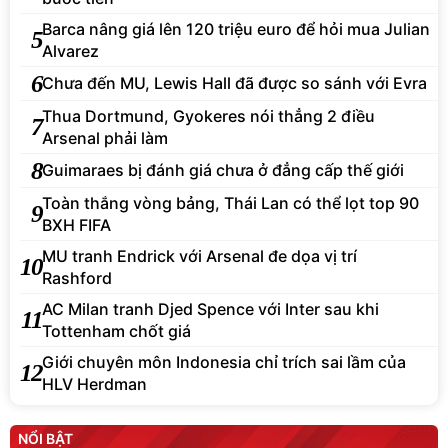
Barca nâng giá lên 120 triệu euro để hỏi mua Julian
5
Alvarez
6
Chưa đến MU, Lewis Hall đã được so sánh với Evra
Thua Dortmund, Gyokeres nói thẳng 2 điều
7
Arsenal phải làm
8
Guimaraes bị đánh giá chưa ở đẳng cấp thế giới
Toàn thắng vòng bảng, Thái Lan có thể lọt top 90
9
BXH FIFA
MU tranh Endrick với Arsenal đe dọa vị trí
10
Rashford
AC Milan tranh Djed Spence với Inter sau khi
11
Tottenham chốt giá
Giới chuyên môn Indonesia chỉ trích sai lầm của
12
HLV Herdman
NỔI BẬT