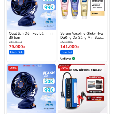
Quạt tích điện kẹp bàn mini
Serum Vaseline Gluta-Hya
để bàn
Dưỡng Da Sáng Mịn Sau 7
Ngày
219.000
150.000
đ
đ
79.000
141.000
đ
đ
Flash Sale
Deal hot
Unilever
-63%
-50%