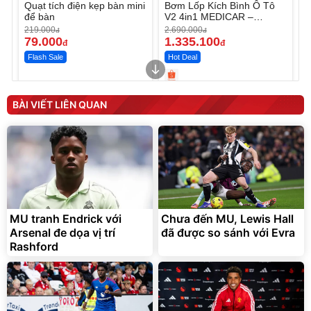
Quạt tích điện kẹp bàn mini
Bơm Lốp Kích Bình Ô Tô
để bàn
V2 4in1 MEDICAR –
12.000mAh
219.000
2.690.000
đ
đ
79.000
1.335.100
đ
đ
Flash Sale
Hot Deal
Unmute
Unmute
Máy ép chậm trái cây
Máy rửa xe cầm tay xịt rửa
BÀI VIẾT LIÊN QUAN
Elmich JEE 1855OL
cao áp có tạo bọt tuyết
3.000.000
đ
2.143.650
399.000
đ
đ
Flash Sale
Đã bán nhiều
MU tranh Endrick với
Chưa đến MU, Lewis Hall
Arsenal đe dọa vị trí
đã được so sánh với Evra
Rashford