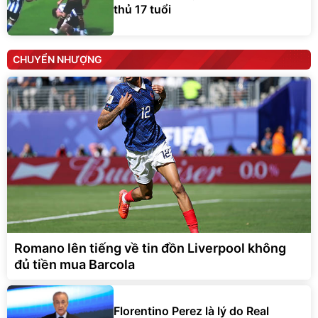
thủ 17 tuổi
CHUYỂN NHƯỢNG
Romano lên tiếng về tin đồn Liverpool không
đủ tiền mua Barcola
Florentino Perez là lý do Real