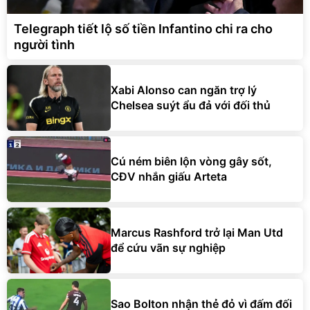
Telegraph tiết lộ số tiền Infantino chi ra cho
người tình
Xabi Alonso can ngăn trợ lý
Chelsea suýt ẩu đả với đối thủ
Cú ném biên lộn vòng gây sốt,
CĐV nhắn giấu Arteta
Marcus Rashford trở lại Man Utd
để cứu vãn sự nghiệp
Sao Bolton nhận thẻ đỏ vì đấm đối