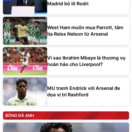
Madrid bỏ lỡ Rodri
West Ham muốn mua Parrott, tăm
tia Reiss Nelson từ Arsenal
Vì sao Ibrahim Mbaye là thương vụ
hoàn hảo cho Liverpool?
MU tranh Endrick với Arsenal đe
dọa vị trí Rashford
BÓNG ĐÁ ANH