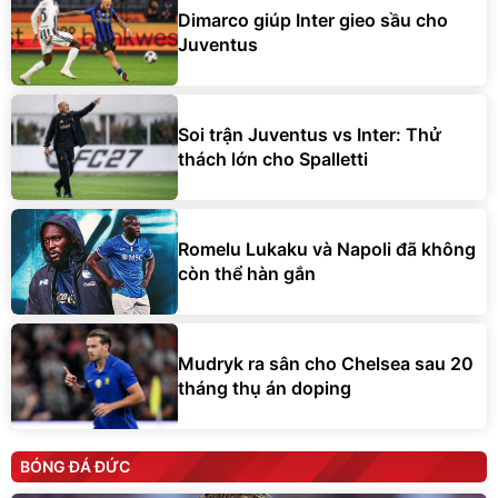
Dimarco giúp Inter gieo sầu cho
Juventus
Soi trận Juventus vs Inter: Thử
thách lớn cho Spalletti
Romelu Lukaku và Napoli đã không
còn thể hàn gắn
Mudryk ra sân cho Chelsea sau 20
tháng thụ án doping
BÓNG ĐÁ ĐỨC