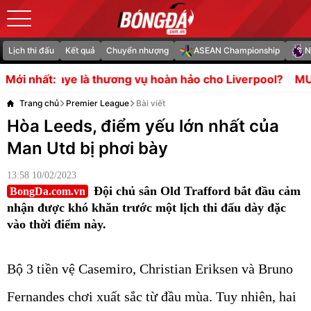
Lịch thi đấu
Kết quả
Chuyển nhượng
ASEAN Championship
N
 thương vụ hoàn hảo cho Liverpool?
MU tranh Endrick vớ
Mới nhất:
Trang chủ
Premier League
Bài viết
Hòa Leeds, điểm yếu lớn nhất của
Man Utd bị phơi bày
13:58 10/02/2023
Đội chủ sân Old Trafford bắt đầu cảm
BongDa.com.vn
nhận được khó khăn trước một lịch thi đấu dày đặc
vào thời điểm này.
Bộ 3 tiền vệ Casemiro, Christian Eriksen và Bruno
Fernandes chơi xuất sắc từ đầu mùa. Tuy nhiên, hai