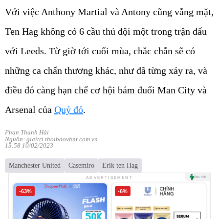
Với việc Anthony Martial và Antony cũng vắng mặt,
Ten Hag không có 6 cầu thủ đội một trong trận đấu
với Leeds. Từ giờ tới cuối mùa, chắc chắn sẽ có
những ca chấn thương khác, như đã từng xảy ra, và
điều đó càng hạn chế cơ hội bám đuổi Man City và
Arsenal của
Quỷ đỏ
.
Phan Thanh Hải
Nguồn: giaitri.thoibaovhnt.com.vn
13:58 10/02/2023
Manchester United
Casemiro
Erik ten Hag
ADVERTISEMENT
-63%
-6%