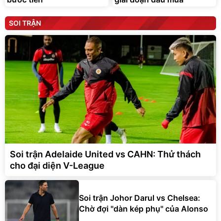
SOI TRẬN
Soi trận Adelaide United vs CAHN: Thử thách
cho đại diện V-League
Soi trận Johor Darul vs Chelsea:
Chờ đợi "dàn kép phụ" của Alonso