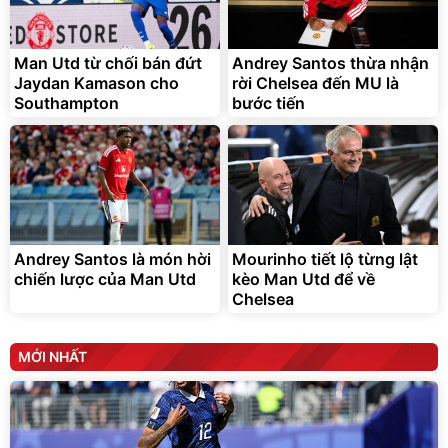
Bạt phủ xe ô tô cao cấp,
Xe đạp điện trợ lực G-
tráng nhôm 03 lớp
Force C14 gấp gọn bỏ cốp
tiện lợi
392.000
9.900.000
đ
đ
325.000
7.092.000
Man Utd từ chối bán đứt
đ
Andrey Santos thừa nhận
đ
Jaydan Kamason cho
rời Chelsea đến MU là
Đã bán nhiều
Đang xem nhiều
Southampton
bước tiến
G-FORCE VIETNA
Andrey Santos là món hời
Mourinho tiết lộ từng lật
chiến lược của Man Utd
kèo Man Utd để về
Chelsea
MỚI NHẤT