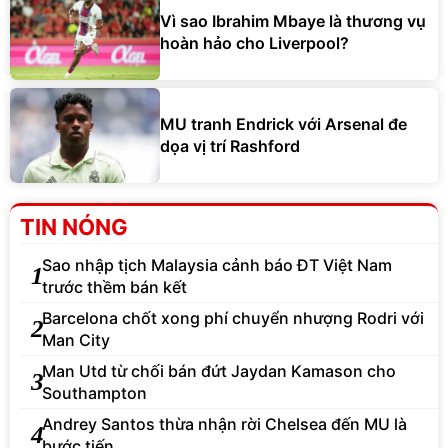
Vì sao Ibrahim Mbaye là thương vụ
hoàn hảo cho Liverpool?
MU tranh Endrick với Arsenal đe
dọa vị trí Rashford
TIN NÓNG
Sao nhập tịch Malaysia cảnh báo ĐT Việt Nam
1
trước thềm bán kết
Barcelona chốt xong phí chuyển nhượng Rodri với
2
Man City
Man Utd từ chối bán đứt Jaydan Kamason cho
3
Southampton
Andrey Santos thừa nhận rời Chelsea đến MU là
4
bước tiến