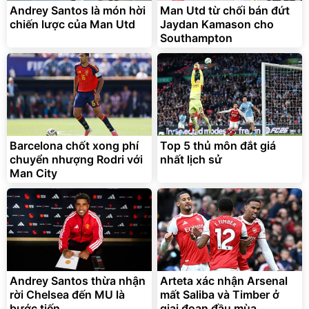
Andrey Santos là món hời
Man Utd từ chối bán đứt
chiến lược của Man Utd
Jaydan Kamason cho
Southampton
Barcelona chốt xong phí
Top 5 thủ môn đắt giá
chuyển nhượng Rodri với
nhất lịch sử
Man City
Andrey Santos thừa nhận
Arteta xác nhận Arsenal
rời Chelsea đến MU là
mất Saliba và Timber ở
bước tiến
giai đoạn đầu mùa