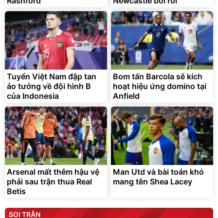
Tuyển Việt Nam đập tan
Bom tấn Barcola sẽ kích
ảo tưởng về đội hình B
hoạt hiệu ứng domino tại
của Indonesia
Anfield
Arsenal mất thêm hậu vệ
Man Utd và bài toán khó
phải sau trận thua Real
mang tên Shea Lacey
Betis
SOI TRẬN