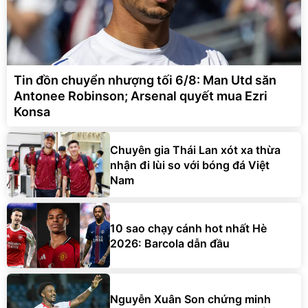
Tin đồn chuyển nhượng tối 6/8: Man Utd săn
Antonee Robinson; Arsenal quyết mua Ezri
Konsa
Chuyên gia Thái Lan xót xa thừa
nhận đi lùi so với bóng đá Việt
Nam
10 sao chạy cánh hot nhất Hè
2026: Barcola dẫn đầu
Nguyễn Xuân Son chứng minh
đẳng cấp số một Đông Nam Á