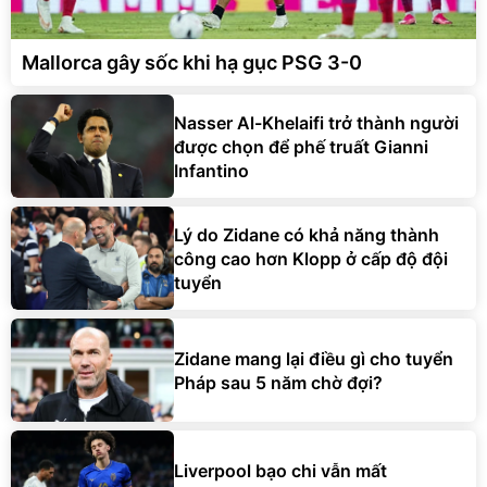
Mallorca gây sốc khi hạ gục PSG 3-0
Nasser Al-Khelaifi trở thành người
được chọn để phế truất Gianni
Infantino
Lý do Zidane có khả năng thành
công cao hơn Klopp ở cấp độ đội
tuyển
Zidane mang lại điều gì cho tuyển
Pháp sau 5 năm chờ đợi?
Liverpool bạo chi vẫn mất
Akliouche vào tay PSG