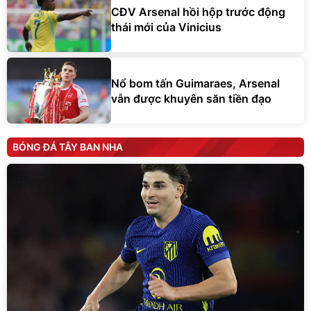
thái mới của Vinicius
Nổ bom tấn Guimaraes, Arsenal
vẫn được khuyên săn tiền đạo
BÓNG ĐÁ TÂY BAN NHA
Barcelona dễ nếm trái đắng vì quá ám ảnh