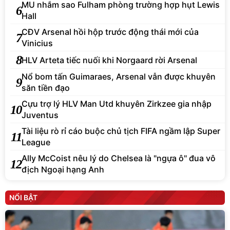
CĐV Arsenal hồi hộp trước động thái mới của
7
Vinicius
8
HLV Arteta tiếc nuối khi Norgaard rời Arsenal
Nổ bom tấn Guimaraes, Arsenal vẫn được khuyên
9
săn tiền đạo
Cựu trợ lý HLV Man Utd khuyên Zirkzee gia nhập
10
Juventus
Tài liệu rò rỉ cáo buộc chủ tịch FIFA ngầm lập Super
11
League
Ally McCoist nêu lý do Chelsea là "ngựa ô" đua vô
12
địch Ngoại hạng Anh
NỔI BẬT