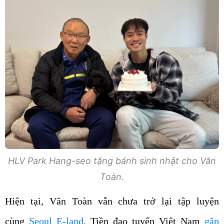
HLV Park Hang-seo tặng bánh sinh nhật cho Văn
Toàn.
Hiện tại, Văn Toàn vẫn chưa trở lại tập luyện
cùng
Seoul E-land
. Tiền đạo tuyển Việt Nam
gặp
chấn thương lật cổ chân
trong buổi tập ngày 31/3,