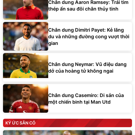
Chân dung Dimitri Payet: Kẻ lãng
du và những đường cong vượt thời
gian
Chân dung Neymar: Vũ điệu dang
dở của hoàng tử không ngai
Chân dung Casemiro: Di sản của
một chiến binh tại Man Utd
KÝ ỨC SÂN CỎ