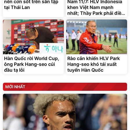
nhất; Thầy Park phải điều
trần
Hàn Quốc rời World Cup,
Rào cản khiến HLV Park
ông Park Hang-seo cúi
Hang-seo khó tái xuất
đầu tạ lỗi
tuyển Hàn Quốc
MỚI NHẤT