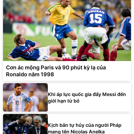
Cơn ác mộng Paris và 90 phút kỳ lạ của
Ronaldo năm 1998
Khi áp lực quốc gia đẩy Messi đến
giới hạn từ bỏ
Kịch bản tự hủy của người Pháp
mang tên Nicolas Anelka