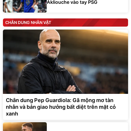
CHÂN DUNG NHÂN VẬT
Chân dung Pep Guardiola: Gã mộng mơ tàn
nhẫn và bản giao hưởng bất diệt trên mặt cỏ
xanh
Chân dung Aaron Ramsey: Trái tim
thép ẩn sau đôi chân thủy tinh