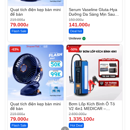
để bàn
Dưỡng Da Sáng Mịn Sau 7
Ngày
219.000
150.000
đ
đ
79.000
141.000
đ
đ
Flash Sale
Deal hot
Unilever
-63%
-50%
Quạt tích điện kẹp bàn mini
Bơm Lốp Kích Bình Ô Tô
để bàn
V2 4in1 MEDICAR –
12.000mAh
219.000
2.690.000
đ
đ
79.000
1.335.100
đ
đ
Flash Sale
Hot Deal
Unmute
Unmute