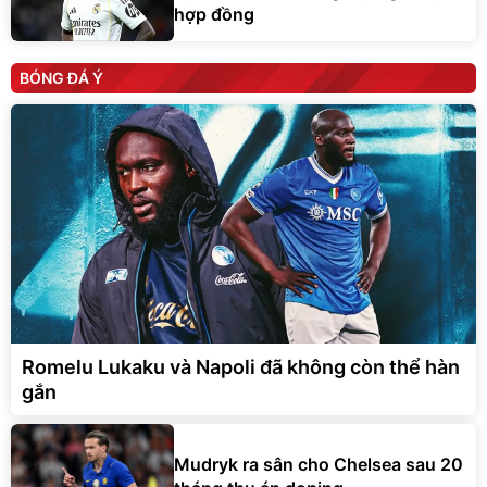
BÓNG ĐÁ Ý
Romelu Lukaku và Napoli đã không còn thể hàn
gắn
Mudryk ra sân cho Chelsea sau 20
tháng thụ án doping