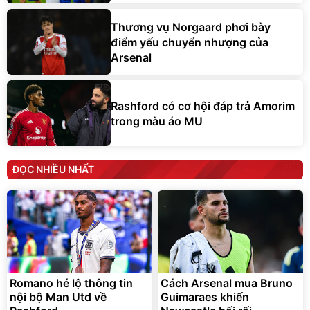
Thương vụ Norgaard phơi bày
điểm yếu chuyển nhượng của
Arsenal
Rashford có cơ hội đáp trả Amorim
trong màu áo MU
ĐỌC NHIỀU NHẤT
Romano hé lộ thông tin
Cách Arsenal mua Bruno
nội bộ Man Utd về
Guimaraes khiến
Rashford
Newcastle bối rối