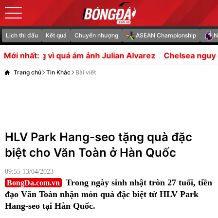
Lịch thi đấu
Kết quả
Chuyển nhượng
ASEAN Championship
N
 ảnh Julian Alvarez
Chelsea nguy cơ mất Neto vì hiệu 
Mới nhất:
Trang chủ
Tin Khác
Bài viết
HLV Park Hang-seo tặng quà đặc
biệt cho Văn Toàn ở Hàn Quốc
09:55 13/04/2023
Trong ngày sinh nhật tròn 27 tuổi, tiền
BongDa.com.vn
đạo Văn Toàn nhận món quà đặc biệt từ HLV Park
Hang-seo tại Hàn Quốc.
"Sinh nhật đầu tiên tại Hàn Quốc và cậu sẽ không