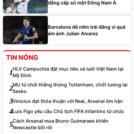
Barcelona dễ nếm trái đắng vì quá
ám ảnh Julian Alvarez
TIN NÓNG
HLV Campuchia đặt mục tiêu xé lưới Việt Nam tại
1
Mỹ Đình
MU từ chối thẳng thừng Tottenham, chốt tương lai
2
Sesko
3
Vinicius đạt thỏa thuận với Real, Arsenal ôm hận
4
Luis Figo yêu cầu Chủ tịch FIFA Infantino từ chức
Cách Arsenal mua Bruno Guimaraes khiến
5
Newcastle bối rối
MU nhắm sao Fulham phòng trường hợp hụt Lewis
6
Hall