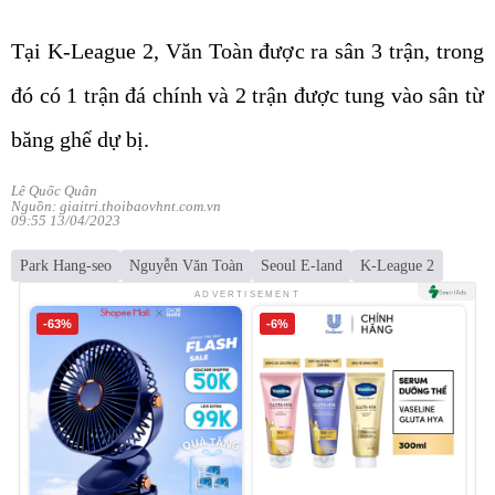
Tại K-League 2, Văn Toàn được ra sân 3 trận, trong
đó có 1 trận đá chính và 2 trận được tung vào sân từ
băng ghế dự bị.
Lê Quốc Quân
Nguồn: giaitri.thoibaovhnt.com.vn
09:55 13/04/2023
Park Hang-seo
Nguyễn Văn Toàn
Seoul E-land
K-League 2
ADVERTISEMENT
-63%
-6%
Quạt tích điện kẹp bàn mini
Serum Vaseline Gluta-Hya