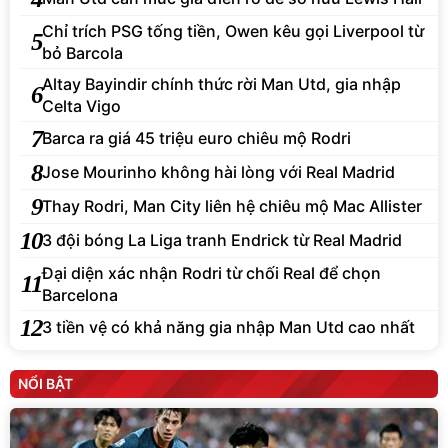
Chỉ trích PSG tống tiền, Owen kêu gọi Liverpool từ
5
bỏ Barcola
Altay Bayindir chính thức rời Man Utd, gia nhập
6
Celta Vigo
7
Barca ra giá 45 triệu euro chiêu mộ Rodri
8
Jose Mourinho không hài lòng với Real Madrid
9
Thay Rodri, Man City liên hệ chiêu mộ Mac Allister
10
3 đội bóng La Liga tranh Endrick từ Real Madrid
Đại diện xác nhận Rodri từ chối Real để chọn
11
Barcelona
12
3 tiền vệ có khả năng gia nhập Man Utd cao nhất
NỔI BẬT