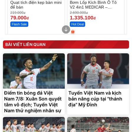
Quạt tích điện kẹp bàn mini
Bơm Lốp Kích Bình Ô Tô
để bàn
V2 4in1 MEDICAR –
12.000mAh
219.000
2.690.000
đ
đ
79.000
1.335.100
đ
đ
Flash Sale
Hot Deal
Unmute
Unmute
Máy ép chậm trái cây
Máy rửa xe cầm tay xịt rửa
BÀI VIẾT LIÊN QUAN
Elmich JEE 1855OL
cao áp có tạo bọt tuyết
3.000.000
đ
2.143.650
399.000
đ
đ
Flash Sale
Đã bán nhiều
Điểm tin bóng đá Việt
Tuyển Việt Nam và kịch
Nam 7/8: Xuân Son quyết
bản nâng cúp tại "thánh
tâm vô địch; Tuyển Việt
địa" Mỹ Đình
Nam thử nghiệm nhân sự