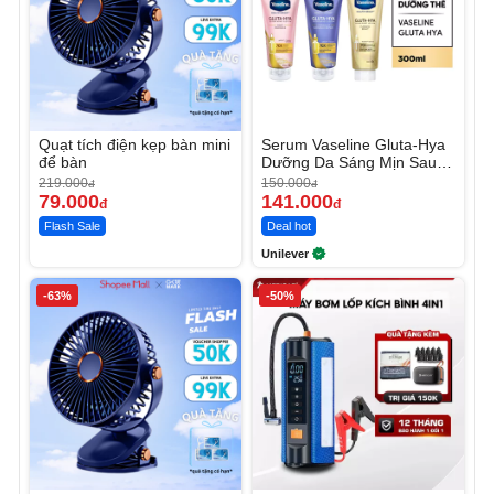
Quạt tích điện kẹp bàn mini
Serum Vaseline Gluta-Hya
để bàn
Dưỡng Da Sáng Mịn Sau 7
Ngày
219.000
150.000
đ
đ
79.000
141.000
đ
đ
Flash Sale
Deal hot
Unilever
-63%
-50%