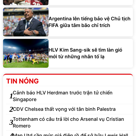
Argentina lên tiếng bảo vệ Chủ tịch
FIFA giữa tâm bão chỉ trích
HLV Kim Sang-sik sẽ tìm làn gió
mới từ những nhân tố lạ
TIN NÓNG
Cảnh báo HLV Herdman trước trận tử chiến
1
Singapore
2
CĐV Chelsea thất vọng với tân binh Palestra
Tottenham có câu trả lời cho Arsenal vụ Cristian
3
Romero
4
Man Utd cần mức giá điên rồ để sở hữu Lewis Hall