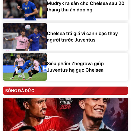
Mudryk ra sân cho Chelsea sau 20
tháng thụ án doping
Chelsea trả giá vì canh bạc thay
người trước Juventus
Siêu phẩm Zhegrova giúp
Juventus hạ gục Chelsea
BÓNG ĐÁ ĐỨC