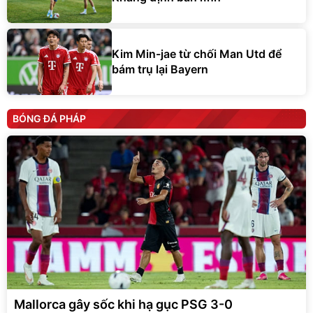
Kim Min-jae từ chối Man Utd để
bám trụ lại Bayern
BÓNG ĐÁ PHÁP
Mallorca gây sốc khi hạ gục PSG 3-0