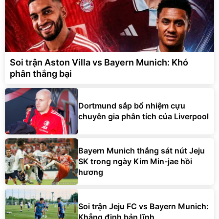
Soi trận Aston Villa vs Bayern Munich: Khó
phân thắng bại
Dortmund sắp bổ nhiệm cựu
chuyên gia phân tích của Liverpool
Bayern Munich thắng sát nút Jeju
SK trong ngày Kim Min-jae hồi
hương
Soi trận Jeju FC vs Bayern Munich:
Khẳng định bản lĩnh