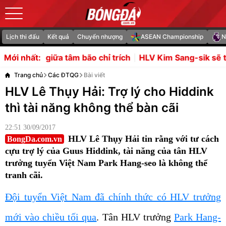
Lịch thi đấu
Kết quả
Chuyển nhượng
ASEAN Championship
N
m bão chỉ trích
HLV Kim Sang-sik sẽ tìm làn gió mới từ n
Mới nhất:
Trang chủ
Các ĐTQG
Bài viết
HLV Lê Thụy Hải: Trợ lý cho Hiddink
thì tài năng không thể bàn cãi
22:51 30/09/2017
HLV Lê Thụy Hải tin rằng với tư cách
BongDa.com.vn
cựu trợ lý của Guus Hiddink, tài năng của tân HLV
trưởng tuyển Việt Nam Park Hang-seo là không thể
tranh cãi.
Đội tuyển Việt Nam đã chính thức có HLV trưởng
mới vào chiều tối qua
. Tân HLV trưởng
Park Hang-