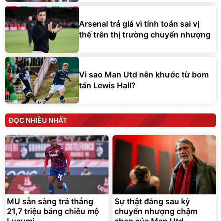
Arsenal trả giá vì tính toán sai vị
thế trên thị trường chuyển nhượng
Vì sao Man Utd nên khước từ bom
tấn Lewis Hall?
ĐỌC NHIỀU NHẤT
MU sẵn sàng trả thẳng
Sự thật đằng sau kỳ
21,7 triệu bảng chiêu mộ
chuyển nhượng chậm
Lucumi
chạp của Man Utd