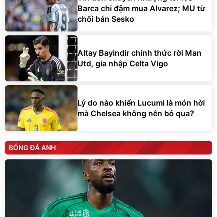
Barca chi đậm mua Alvarez; MU từ
chối bán Sesko
Altay Bayindir chính thức rời Man
Utd, gia nhập Celta Vigo
Lý do nào khiến Lucumi là món hời
mà Chelsea không nên bỏ qua?
BÓNG ĐÁ ANH