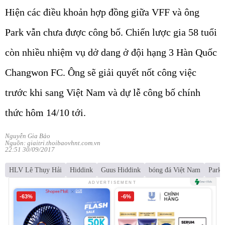
Hiện các điều khoản hợp đồng giữa VFF và ông
Park vẫn chưa được công bố. Chiến lược gia 58 tuổi
còn nhiều nhiệm vụ dở dang ở đội hạng 3 Hàn Quốc
Changwon FC. Ông sẽ giải quyết nốt công việc
trước khi sang Việt Nam và dự lễ công bố chính
thức hôm 14/10 tới.
Nguyễn Gia Bảo
Nguồn: giaitri.thoibaovhnt.com.vn
22:51 30/09/2017
HLV Lê Thụy Hải
Hiddink
Guus Hiddink
bóng đá Việt Nam
Park 
ADVERTISEMENT
-63%
-6%