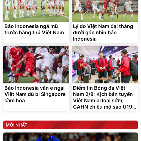
Bạt phủ xe ô tô cao cấp,
Xe đạp điện trợ lực G-
tráng nhôm 03 lớp
Force C14 gấp gọn bỏ cốp
tiện lợi
392.000
9.900.000
đ
đ
325.000
7.092.000
đ
đ
Báo Indonesia ngả mũ
Lý do Việt Nam đại thắng
Đã bán nhiều
Đang xem nhiều
trước hàng thủ Việt Nam
dưới góc nhìn báo
G-FORCE VIETNA
Indonesia
Báo Indonesia vẫn e ngại
Điểm tin Bóng đá Việt
Việt Nam dù bị Singapore
Nam 2/8: Kịch bản tuyển
cầm hòa
Việt Nam bị loại sớm;
CAHN chiêu mộ sao U19
Bỉ
MỚI NHẤT