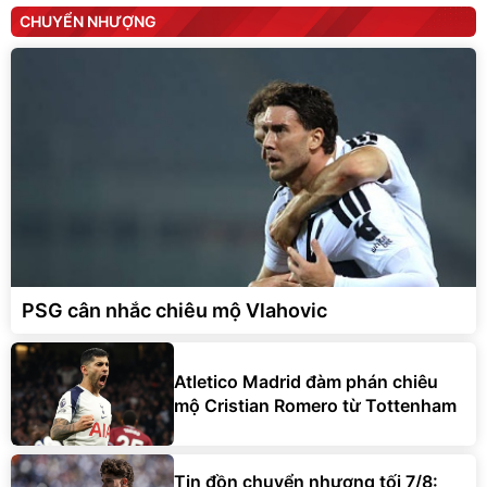
CHUYỂN NHƯỢNG
PSG cân nhắc chiêu mộ Vlahovic
Atletico Madrid đàm phán chiêu
mộ Cristian Romero từ Tottenham
Tin đồn chuyển nhượng tối 7/8: