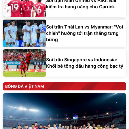
Soi trận Man United vs PSG: Bài
kiểm tra hạng nặng cho Carrick
Soi trận Thái Lan vs Myanmar: "Voi
chiến" hướng tới trận thắng tưng
bừng
Soi trận Singapore vs Indonesia:
Khối bê tông đấu hàng công bạc tỷ
BÓNG ĐÁ VIỆT NAM