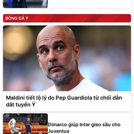
BÓNG ĐÁ Ý
Maldini tiết lộ lý do Pep Guardiola từ chối dẫn
dắt tuyển Ý
Dimarco giúp Inter gieo sầu cho
Juventus