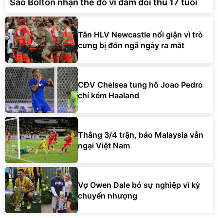
Sao Bolton nhận thẻ đỏ vì đấm đối thủ 17 tuổi
Tân HLV Newcastle nổi giận vì trò
cưng bị đốn ngã ngày ra mắt
CĐV Chelsea tung hô Joao Pedro
chỉ kém Haaland
Thắng 3/4 trận, báo Malaysia vẫn
ngại Việt Nam
Vợ Owen Dale bỏ sự nghiệp vì kỳ
chuyển nhượng