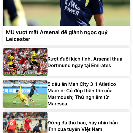
MU vượt mặt Arsenal để giành ngọc quý
Leicester
Rượt đuổi kịch tính, Arsenal thua
Dortmund ngay tại Emirates
5 dấu ấn Man City 3-1 Atletico
Madrid: Cú đúp thần tốc của
Marmoush; Thử nghiệm từ
Maresca
Đừng đá thô bạo, hãy nhìn bản
lĩnh của tuyển Việt Nam