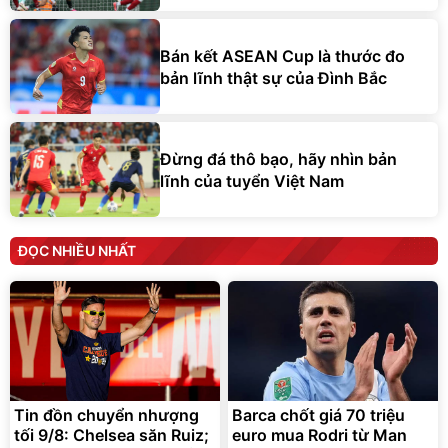
Bán kết ASEAN Cup là thước đo
bản lĩnh thật sự của Đình Bắc
Đừng đá thô bạo, hãy nhìn bản
lĩnh của tuyển Việt Nam
ĐỌC NHIỀU NHẤT
Tin đồn chuyển nhượng
Barca chốt giá 70 triệu
tối 9/8: Chelsea săn Ruiz;
euro mua Rodri từ Man