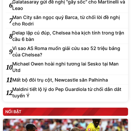
Galatasaray gửi đề nghị "gây sốc" cho Martinelli và
6
Leao
Man City săn ngọc quý Barca, từ chối lời đề nghị
7
cho Rodri
Delap lập cú đúp, Chelsea hòa kịch tính trong trận
8
cầu 6 bàn
Vì sao AS Roma muốn giải cứu sao 52 triệu bảng
9
của Chelsea?
Michael Owen hoài nghi tương lai Sesko tại Man
10
Utd
11
Mất bộ đôi trụ cột, Newcastle săn Palhinha
Maldini tiết lộ lý do Pep Guardiola từ chối dẫn dắt
12
tuyển Ý
NỔI BẬT