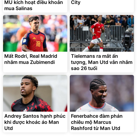
MU kích hoạt điều khoản
City
mua Salinas
Mất Rodri, Real Madrid
Tielemans ra mắt ấn
nhắm mua Zubimendi
tượng, Man Utd vẫn nhắm
sao 26 tuổi
Andrey Santos hạnh phúc
Fenerbahce đàm phán
khi được khoác áo Man
chiêu mộ Marcus
Utd
Rashford từ Man Utd