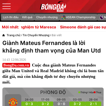
Lịch thi đấu
Kết quả
Chuyển nhượng
ASEAN Championship
N
ệm từ Maresca
Simeone đánh giá cao sự đa năng của Lee
Mới nhất:
Trang chủ
Tin Chuyển Nhượng
Bài viết
Giành Mateus Fernandes là lời
khẳng định tham vọng của Man Utd
14:43 12/06/2026
Cuộc đua giành Mateus Fernandes
BongDa.com.vn
giữa Man United và Real Madrid không chỉ là bom tấn
đắt giá, mà còn khẳng định tư duy chuyển nhượng
mới.
PHONG ĐỘ
Thắng
Hòa
Thua
24-05
17-05
09-05
03-05
28-04
0 - 3
3 - 2
0 - 0
3 - 2
2 - 1