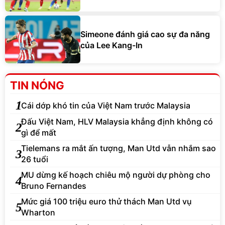
Simeone đánh giá cao sự đa năng
của Lee Kang-In
TIN NÓNG
1
Cái dớp khó tin của Việt Nam trước Malaysia
Đấu Việt Nam, HLV Malaysia khẳng định không có
2
gì để mất
Tielemans ra mắt ấn tượng, Man Utd vẫn nhắm sao
3
26 tuổi
MU dừng kế hoạch chiêu mộ người dự phòng cho
4
Bruno Fernandes
Mức giá 100 triệu euro thử thách Man Utd vụ
5
Wharton