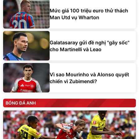
Mức giá 100 triệu euro thử thách
Man Utd vụ Wharton
Galatasaray gửi đề nghị "gây sốc"
cho Martinelli và Leao
Vì sao Mourinho và Alonso quyết
chiến vì Zubimendi?
BÓNG ĐÁ ANH