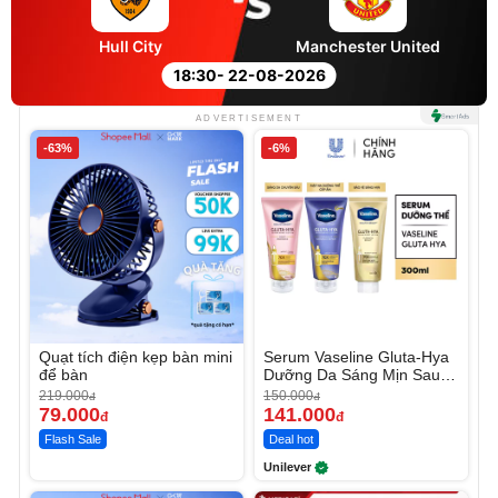
Hull City
Manchester United
18:30
- 22-08-2026
ADVERTISEMENT
-63%
-6%
Quạt tích điện kẹp bàn mini
Serum Vaseline Gluta-Hya
để bàn
Dưỡng Da Sáng Mịn Sau 7
Ngày
219.000
150.000
đ
đ
79.000
141.000
đ
đ
Flash Sale
Deal hot
Unilever