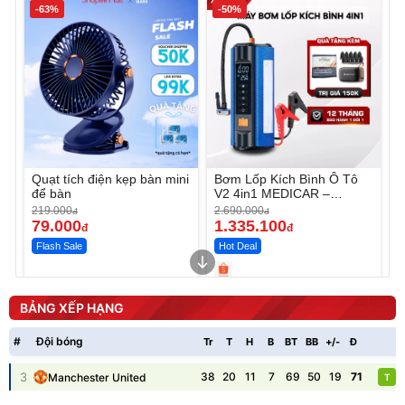
-63%
-50%
Quạt tích điện kẹp bàn mini
Bơm Lốp Kích Bình Ô Tô
để bàn
V2 4in1 MEDICAR –
12.000mAh
219.000
2.690.000
đ
đ
79.000
1.335.100
đ
đ
Flash Sale
Hot Deal
Unmute
Unmute
Máy ép chậm trái cây
Máy rửa xe cầm tay xịt rửa
BẢNG XẾP HẠNG
Elmich JEE 1855OL
cao áp có tạo bọt tuyết
3.000.000
đ
#
Đội bóng
Tr
T
H
B
BT
BB
+/-
Đ
P
2.143.650
399.000
đ
đ
Flash Sale
Đã bán nhiều
3
38
20
11
7
69
50
19
71
Manchester United
T