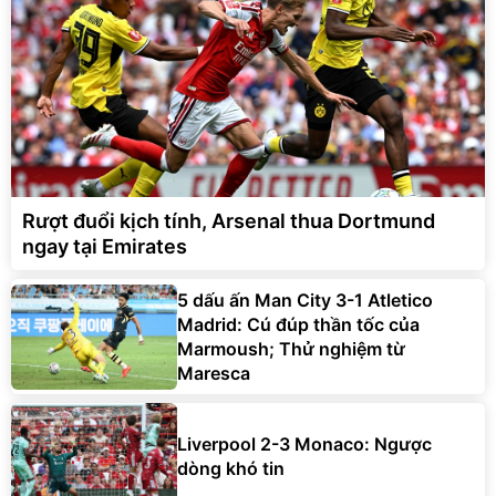
Rượt đuổi kịch tính, Arsenal thua Dortmund
ngay tại Emirates
5 dấu ấn Man City 3-1 Atletico
Madrid: Cú đúp thần tốc của
Marmoush; Thử nghiệm từ
Maresca
Liverpool 2-3 Monaco: Ngược
dòng khó tin