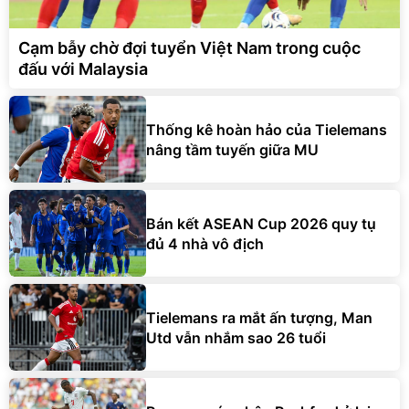
Cạm bẫy chờ đợi tuyển Việt Nam trong cuộc
đấu với Malaysia
Thống kê hoàn hảo của Tielemans
nâng tầm tuyến giữa MU
Bán kết ASEAN Cup 2026 quy tụ
đủ 4 nhà vô địch
Tielemans ra mắt ấn tượng, Man
Utd vẫn nhắm sao 26 tuổi