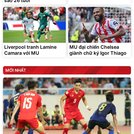
sao 26 tuổi
Liverpool tranh Lamine
MU đại chiến Chelsea
Camara với MU
giành chữ ký Igor Thiago
MỚI NHẤT