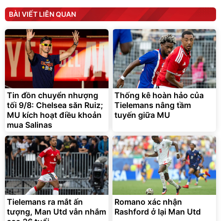
Unmute
Unmute
Máy ép chậm trái cây
Máy rửa xe cầm tay xịt rửa
BÀI VIẾT LIÊN QUAN
Elmich JEE 1855OL
cao áp có tạo bọt tuyết
3.000.000
đ
2.143.650
399.000
đ
đ
Flash Sale
Đã bán nhiều
Tin đồn chuyển nhượng
Thống kê hoàn hảo của
tối 9/8: Chelsea săn Ruiz;
Tielemans nâng tầm
MU kích hoạt điều khoản
tuyến giữa MU
mua Salinas
Bạt phủ xe ô tô cao cấp,
Xe đạp điện trợ lực G-
tráng nhôm 03 lớp
Force C14 gấp gọn bỏ cốp
tiện lợi
392.000
9.900.000
đ
đ
325.000
7.092.000
đ
đ
Tielemans ra mắt ấn
Romano xác nhận
Đã bán nhiều
Đang xem nhiều
tượng, Man Utd vẫn nhắm
Rashford ở lại Man Utd
G-FORCE VIETNA