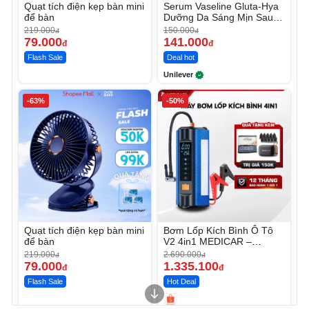
Quạt tích điện kẹp bàn mini
Serum Vaseline Gluta-Hya
để bàn
Dưỡng Da Sáng Mịn Sau 7
Ngày
219.000
150.000
đ
đ
79.000
141.000
đ
đ
Flash Sale
Deal hot
Unilever
-63%
-50%
Quạt tích điện kẹp bàn mini
Bơm Lốp Kích Bình Ô Tô
để bàn
V2 4in1 MEDICAR –
12.000mAh
219.000
2.690.000
đ
đ
79.000
1.335.100
đ
đ
Flash Sale
Hot Deal