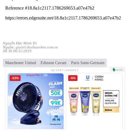
Nguyễn Đức Minh Trí
Nguồn: giaitri.thoibaovhnt.com.vn
08:36 06/11/2019
Manchester United
Edinson Cavani
Paris Saint-Germain
ADVERTISEMENT
-63%
-6%