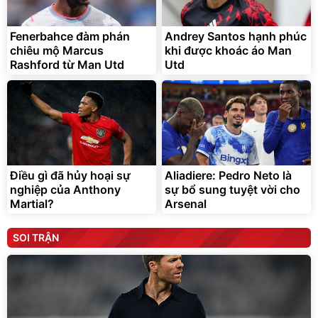
Fenerbahce đàm phán
Andrey Santos hạnh phúc
chiêu mộ Marcus
khi được khoác áo Man
Rashford từ Man Utd
Utd
Điều gì đã hủy hoại sự
Aliadiere: Pedro Neto là
nghiệp của Anthony
sự bổ sung tuyệt vời cho
Martial?
Arsenal
SOI TRẬN