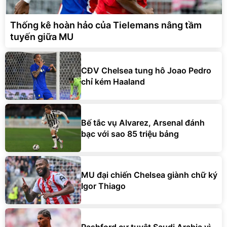
Thống kê hoàn hảo của Tielemans nâng tầm
tuyến giữa MU
CĐV Chelsea tung hô Joao Pedro
chỉ kém Haaland
Bế tắc vụ Alvarez, Arsenal đánh
bạc với sao 85 triệu bảng
MU đại chiến Chelsea giành chữ ký
Igor Thiago
Rashford cự tuyệt Saudi Arabia vì