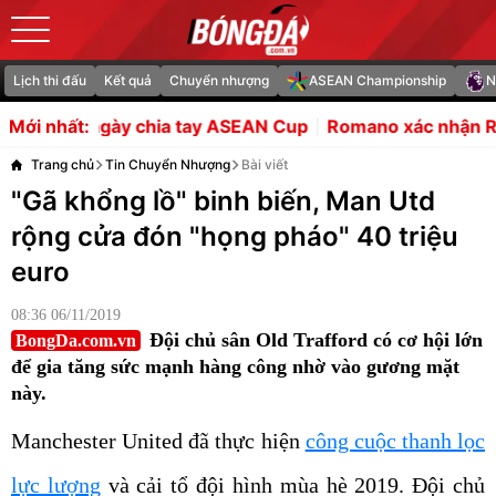
Lịch thi đấu
Kết quả
Chuyển nhượng
ASEAN Championship
N
 chia tay ASEAN Cup
Romano xác nhận Rashford ở lại M
Mới nhất:
Trang chủ
Tin Chuyển Nhượng
Bài viết
"Gã khổng lồ" binh biến, Man Utd
rộng cửa đón "họng pháo" 40 triệu
euro
08:36 06/11/2019
Đội chủ sân Old Trafford có cơ hội lớn
BongDa.com.vn
để gia tăng sức mạnh hàng công nhờ vào gương mặt
này.
Manchester United đã thực hiện
công cuộc thanh lọc
lực lượng
và cải tổ đội hình mùa hè 2019. Đội chủ