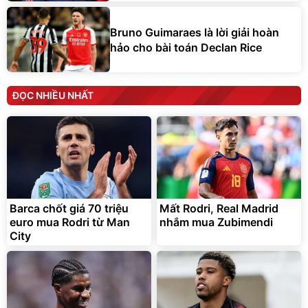
Bruno Guimaraes là lời giải hoàn
hảo cho bài toán Declan Rice
ĐỌC NHIỀU NHẤT
Barca chốt giá 70 triệu
Mất Rodri, Real Madrid
euro mua Rodri từ Man
nhắm mua Zubimendi
City