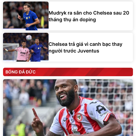
Mudryk ra sân cho Chelsea sau 20
tháng thụ án doping
Chelsea trả giá vì canh bạc thay
người trước Juventus
BÓNG ĐÁ ĐỨC