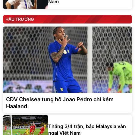
Nam
HẬU TRƯỜNG
CĐV Chelsea tung hô Joao Pedro chỉ kém
Haaland
Thắng 3/4 trận, báo Malaysia vẫn
ngại Việt Nam