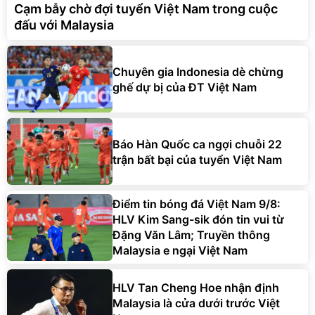
Cạm bẫy chờ đợi tuyển Việt Nam trong cuộc
đấu với Malaysia
Chuyên gia Indonesia dè chừng
ghế dự bị của ĐT Việt Nam
Báo Hàn Quốc ca ngợi chuỗi 22
trận bất bại của tuyển Việt Nam
Điểm tin bóng đá Việt Nam 9/8:
HLV Kim Sang-sik đón tin vui từ
Đặng Văn Lâm; Truyền thông
Malaysia e ngại Việt Nam
HLV Tan Cheng Hoe nhận định
Malaysia là cửa dưới trước Việt