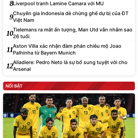
8
Liverpool tranh Lamine Camara với MU
Chuyên gia Indonesia dè chừng ghế dự bị của ĐT
9
Việt Nam
Tielemans ra mắt ấn tượng, Man Utd vẫn nhắm sao
10
26 tuổi
Aston Villa xác nhận đàm phán chiêu mộ Joao
11
Palhinha từ Bayern Munich
Aliadiere: Pedro Neto là sự bổ sung tuyệt vời cho
12
Arsenal
NỔI BẬT