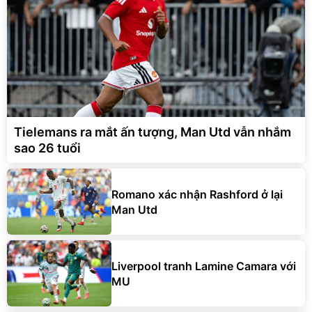
Tielemans ra mắt ấn tượng, Man Utd vẫn nhắm
sao 26 tuổi
Romano xác nhận Rashford ở lại
Man Utd
Liverpool tranh Lamine Camara với
MU