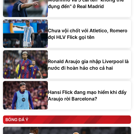
đụng đến" ở Real Madrid
Chưa vội chốt với Atletico, Romero
đợi HLV Flick gọi tên
Ronald Araujo gia nhập Liverpool là
nước đi hoàn hảo cho cả hai
Hansi Flick đang mạo hiểm khi đẩy
Araujo rời Barcelona?
BÓNG ĐÁ Ý