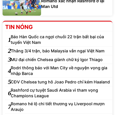
Romano xác nhận Rashford ở lại
Man Utd
TIN NÓNG
Báo Hàn Quốc ca ngợi chuỗi 22 trận bất bại của
1
tuyển Việt Nam
2
Thắng 3/4 trận, báo Malaysia vẫn ngại Việt Nam
3
MU đại chiến Chelsea giành chữ ký Igor Thiago
Rodri thông báo với Man City về nguyện vọng gia
4
nhập Barca
5
CĐV Chelsea tung hô Joao Pedro chỉ kém Haaland
Rashford cự tuyệt Saudi Arabia vì tham vọng
6
Champions League
Romano hé lộ chi tiết thương vụ Liverpool mượn
7
Araujo