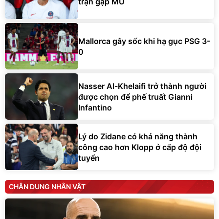
trận gặp MU
Mallorca gây sốc khi hạ gục PSG 3-
0
Nasser Al-Khelaifi trở thành người
được chọn để phế truất Gianni
Infantino
Lý do Zidane có khả năng thành
công cao hơn Klopp ở cấp độ đội
tuyển
CHÂN DUNG NHÂN VẬT