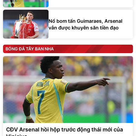
Nổ bom tấn Guimaraes, Arsenal
vẫn được khuyên săn tiền đạo
BÓNG ĐÁ TÂY BAN NHA
CĐV Arsenal hồi hộp trước động thái mới của