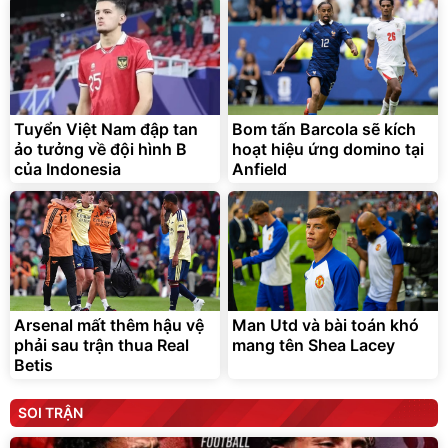
Tuyển Việt Nam đập tan
Bom tấn Barcola sẽ kích
ảo tưởng về đội hình B
hoạt hiệu ứng domino tại
của Indonesia
Anfield
Arsenal mất thêm hậu vệ
Man Utd và bài toán khó
phải sau trận thua Real
mang tên Shea Lacey
Betis
SOI TRẬN