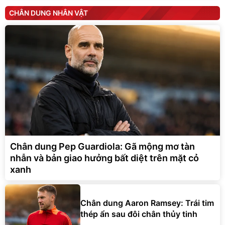
CHÂN DUNG NHÂN VẬT
Chân dung Pep Guardiola: Gã mộng mơ tàn
nhẫn và bản giao hưởng bất diệt trên mặt cỏ
xanh
Chân dung Aaron Ramsey: Trái tim
thép ẩn sau đôi chân thủy tinh