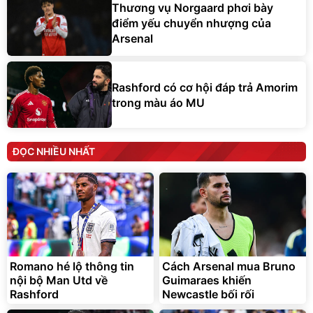
Thương vụ Norgaard phơi bày
điểm yếu chuyển nhượng của
Arsenal
Rashford có cơ hội đáp trả Amorim
trong màu áo MU
ĐỌC NHIỀU NHẤT
Romano hé lộ thông tin
Cách Arsenal mua Bruno
nội bộ Man Utd về
Guimaraes khiến
Rashford
Newcastle bối rối