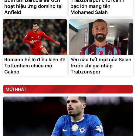
Bom tấn Barcola sẽ kích
Trabzonspor chơi canh
hoạt hiệu ứng domino tại
bạc lớn mang tên
Đã bán nhiều
Đang xem nhiều
Anfield
Mohamed Salah
G-FORCE VIETNA
Romano hé lộ điều kiện để
Yêu cầu bất ngờ của Salah
Tottenham chiêu mộ
trước khi gia nhập
Gakpo
Trabzonspor
MỚI NHẤT