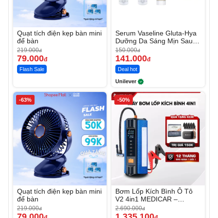
Quạt tích điện kẹp bàn mini
Serum Vaseline Gluta-Hya
để bàn
Dưỡng Da Sáng Mịn Sau 7
Ngày
219.000
150.000
đ
đ
79.000
141.000
đ
đ
Flash Sale
Deal hot
Unilever
-63%
-50%
Quạt tích điện kẹp bàn mini
Bơm Lốp Kích Bình Ô Tô
để bàn
V2 4in1 MEDICAR –
12.000mAh
219.000
2.690.000
đ
đ
79.000
1.335.100
đ
đ