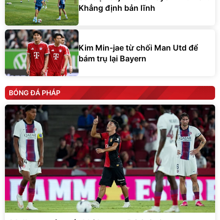
Khẳng định bản lĩnh
Kim Min-jae từ chối Man Utd để
bám trụ lại Bayern
BÓNG ĐÁ PHÁP