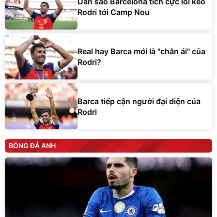
Dàn sao Barcelona tích cực lôi kéo
Rodri tới Camp Nou
Real hay Barca mới là ''chân ái'' của
Rodri?
Barca tiếp cận người đại diện của
Rodri
BÓNG ĐÁ ANH