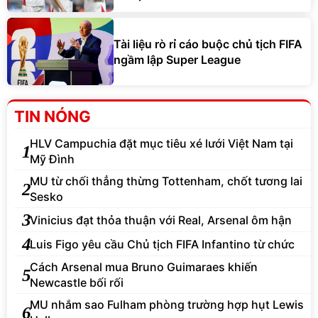
Tài liệu rò rỉ cáo buộc chủ tịch FIFA
ngầm lập Super League
TIN NÓNG
HLV Campuchia đặt mục tiêu xé lưới Việt Nam tại
1
Mỹ Đình
MU từ chối thẳng thừng Tottenham, chốt tương lai
2
Sesko
3
Vinicius đạt thỏa thuận với Real, Arsenal ôm hận
4
Luis Figo yêu cầu Chủ tịch FIFA Infantino từ chức
Cách Arsenal mua Bruno Guimaraes khiến
5
Newcastle bối rối
MU nhắm sao Fulham phòng trường hợp hụt Lewis
6