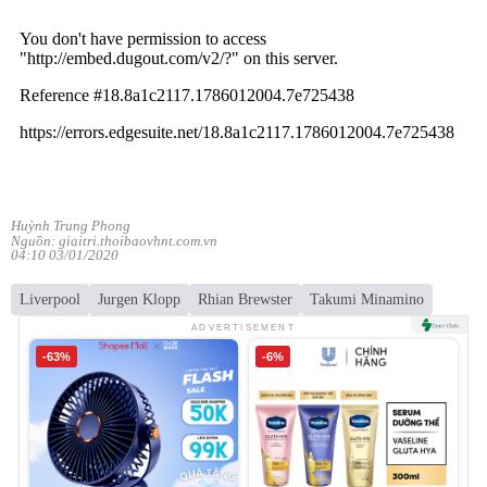
Huỳnh Trung Phong
Nguồn: giaitri.thoibaovhnt.com.vn
04:10 03/01/2020
Liverpool
Jurgen Klopp
Rhian Brewster
Takumi Minamino
ADVERTISEMENT
-63%
-6%