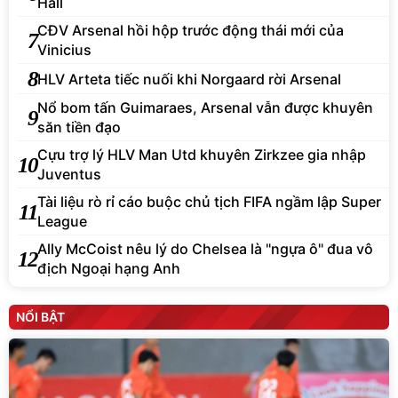
Hall
CĐV Arsenal hồi hộp trước động thái mới của
7
Vinicius
8
HLV Arteta tiếc nuối khi Norgaard rời Arsenal
Nổ bom tấn Guimaraes, Arsenal vẫn được khuyên
9
săn tiền đạo
Cựu trợ lý HLV Man Utd khuyên Zirkzee gia nhập
10
Juventus
Tài liệu rò rỉ cáo buộc chủ tịch FIFA ngầm lập Super
11
League
Ally McCoist nêu lý do Chelsea là "ngựa ô" đua vô
12
địch Ngoại hạng Anh
NỔI BẬT