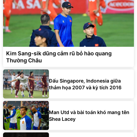
Kim Sang-sik dũng cảm rũ bỏ hào quang
Thường Châu
Đấu Singapore, Indonesia giữa
thảm họa 2007 và kỳ tích 2016
Man Utd và bài toán khó mang tên
Shea Lacey