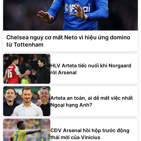
Chelsea nguy cơ mất Neto vì hiệu ứng domino
từ Tottenham
HLV Arteta tiếc nuối khi Norgaard
rời Arsenal
Arteta an toàn, ai dễ mất việc nhất
Ngoại hạng Anh?
CĐV Arsenal hồi hộp trước động
thái mới của Vinicius