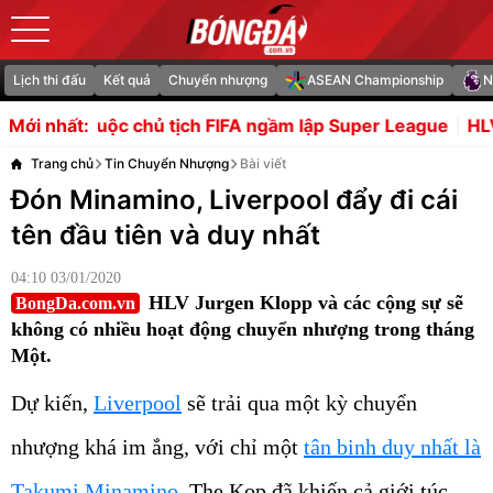
Lịch thi đấu
Kết quả
Chuyển nhượng
ASEAN Championship
N
chủ tịch FIFA ngầm lập Super League
HLV Arteta tiếc nuối
Mới nhất:
Trang chủ
Tin Chuyển Nhượng
Bài viết
Đón Minamino, Liverpool đẩy đi cái
tên đầu tiên và duy nhất
04:10 03/01/2020
HLV Jurgen Klopp và các cộng sự sẽ
BongDa.com.vn
không có nhiều hoạt động chuyển nhượng trong tháng
Một.
Dự kiến,
Liverpool
sẽ trải qua một kỳ chuyển
nhượng khá im ắng, với chỉ một
tân binh duy nhất là
Takumi Minamino
. The Kop đã khiến cả giới túc