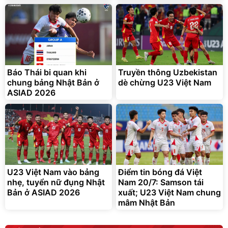
Hà Nội
Bạt phủ xe ô tô cao cấp,
Xe đạp điện trợ lực G-
tráng nhôm 03 lớp
Force C14 gấp gọn bỏ cốp
tiện lợi
392.000
9.900.000
đ
đ
325.000
7.092.000
đ
đ
Báo Thái bi quan khi
Truyền thông Uzbekistan
Đã bán nhiều
Đang xem nhiều
chung bảng Nhật Bản ở
dè chừng U23 Việt Nam
G-FORCE VIETNA
ASIAD 2026
U23 Việt Nam vào bảng
Điểm tin bóng đá Việt
nhẹ, tuyển nữ đụng Nhật
Nam 20/7: Samson tái
Bản ở ASIAD 2026
xuất; U23 Việt Nam chung
mâm Nhật Bản