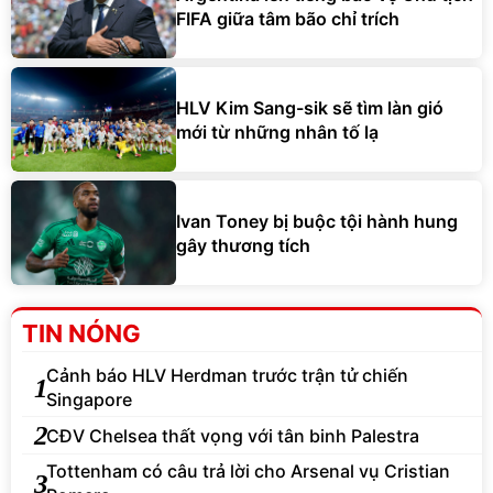
FIFA giữa tâm bão chỉ trích
HLV Kim Sang-sik sẽ tìm làn gió
mới từ những nhân tố lạ
Ivan Toney bị buộc tội hành hung
gây thương tích
TIN NÓNG
Cảnh báo HLV Herdman trước trận tử chiến
1
Singapore
2
CĐV Chelsea thất vọng với tân binh Palestra
Tottenham có câu trả lời cho Arsenal vụ Cristian
3