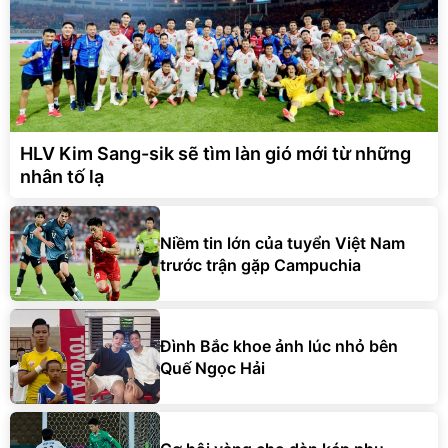
HLV Kim Sang-sik sẽ tìm làn gió mới từ những
nhân tố lạ
Niềm tin lớn của tuyển Việt Nam
trước trận gặp Campuchia
Đình Bắc khoe ảnh lúc nhỏ bên
Quế Ngọc Hải