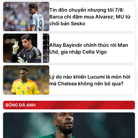
Tin đồn chuyển nhượng tối 7/8:
Barca chi đậm mua Alvarez; MU từ
chối bán Sesko
Altay Bayindir chính thức rời Man
Utd, gia nhập Celta Vigo
Lý do nào khiến Lucumi là món hời
mà Chelsea không nên bỏ qua?
BÓNG ĐÁ ANH