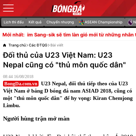
Lịch thi đấu
Kết quả
Chuyển nhượng
ASEAN Championship
N
ng-sik sẽ tìm làn gió mới từ những nhân tố lạ
Soi trận J
Mới nhất:
Trang chủ
Các ĐTQG
Bài viết
Đối thủ của U23 Việt Nam: U23
Nepal cũng có "thủ môn quốc dân"
08:44 16/08/2018
U23 Nepal, đối thủ tiếp theo của U23
BongDa.com.vn
Việt Nam ở bảng D bóng đá nam ASIAD 2018, cũng có
một "thủ môn quốc dân" để hy vọng: Kiran Chemjong
Limbu.
Người hùng trận mở màn