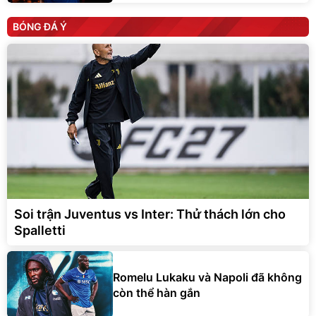
BÓNG ĐÁ Ý
Soi trận Juventus vs Inter: Thử thách lớn cho
Spalletti
Romelu Lukaku và Napoli đã không
còn thể hàn gắn