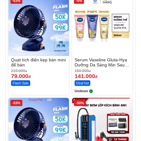
-63%
-6%
Quạt tích điện kẹp bàn mini
Serum Vaseline Gluta-Hya
để bàn
Dưỡng Da Sáng Mịn Sau 7
Ngày
219.000
150.000
đ
đ
79.000
141.000
đ
đ
Flash Sale
Deal hot
Unilever
-63%
-50%