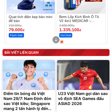
Quạt tích điện kẹp bàn mini
Bơm Lốp Kích Bình Ô Tô
để bàn
V2 4in1 MEDICAR –
12.000mAh
219.000
2.690.000
đ
đ
79.000
1.335.100
đ
đ
Flash Sale
Hot Deal
Unmute
Unmute
Máy ép chậm trái cây
Máy rửa xe cầm tay xịt rửa
BÀI VIẾT LIÊN QUAN
Elmich JEE 1855OL
cao áp có tạo bọt tuyết
3.000.000
đ
2.143.650
399.000
đ
đ
Flash Sale
Đã bán nhiều
Điểm tin bóng đá Việt
U23 Việt Nam gọi dàn sao
Nam 29/7: Nam Định đón
vô địch SEA Games đấu
sao Việt kiều; Singapore
ASIAD 2026
mang 2 tấn hành lý đến