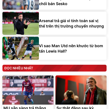
chối bán Sesko
Arsenal trả giá vì tính toán sai vị
thế trên thị trường chuyển nhượng
Vì sao Man Utd nên khước từ bom
tấn Lewis Hall?
ĐỌC NHIỀU NHẤT
MU sẵn sàng trả thẳng
Sự thật đằng sau kỳ