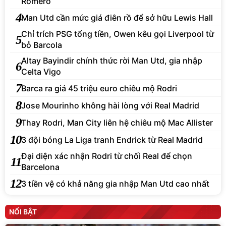
Romero
4
Man Utd cần mức giá điên rồ để sở hữu Lewis Hall
Chỉ trích PSG tống tiền, Owen kêu gọi Liverpool từ
5
bỏ Barcola
Altay Bayindir chính thức rời Man Utd, gia nhập
6
Celta Vigo
7
Barca ra giá 45 triệu euro chiêu mộ Rodri
8
Jose Mourinho không hài lòng với Real Madrid
9
Thay Rodri, Man City liên hệ chiêu mộ Mac Allister
10
3 đội bóng La Liga tranh Endrick từ Real Madrid
Đại diện xác nhận Rodri từ chối Real để chọn
11
Barcelona
12
3 tiền vệ có khả năng gia nhập Man Utd cao nhất
NỔI BẬT