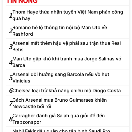
TIN NÓNG
Thom Haye thừa nhận tuyển Việt Nam phản công
1
quá hay
Romano hé lộ thông tin nội bộ Man Utd về
2
Rashford
Arsenal mất thêm hậu vệ phải sau trận thua Real
3
Betis
Man Utd gặp khó khi tranh mua Jorge Salinas với
4
Barca
Arsenal đổi hướng sang Barcola nếu vồ hụt
5
Vinicius
6
Chelsea loại trừ khả năng chiêu mộ Diogo Costa
Cách Arsenal mua Bruno Guimaraes khiến
7
Newcastle bối rối
Carragher đánh giá Salah quá giỏi để đến
8
Trabzonspor
Nabil Fekir đầu quân cho tân binh Saudi Pro