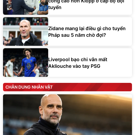
công cao hơn Klopp ở cấp độ đội
tuyển
Zidane mang lại điều gì cho tuyển
Pháp sau 5 năm chờ đợi?
Liverpool bạo chi vẫn mất
Akliouche vào tay PSG
CHÂN DUNG NHÂN VẬT