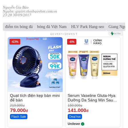
Nguyễn Gia Bảo
Nguồn: giaitri.thoibaovhnt.com.vn
23:28 30/09/2017
điểm tin bóng đá
bóng đá Việt Nam
HLV Park Hang-seo
Giang Ngu
ADVERTISEMENT
-63%
-6%
Quạt tích điện kẹp bàn mini
Serum Vaseline Gluta-Hya
để bàn
Dưỡng Da Sáng Mịn Sau 7
Ngày
219.000
150.000
đ
đ
79.000
141.000
đ
đ
Flash Sale
Deal hot
Unilever