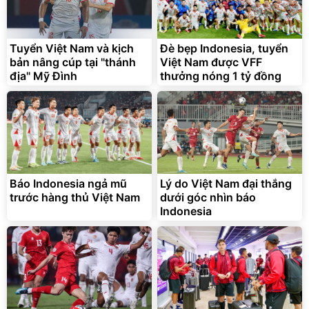
Tuyển Việt Nam và kịch
Đè bẹp Indonesia, tuyển
bản nâng cúp tại "thánh
Việt Nam được VFF
địa" Mỹ Đình
thưởng nóng 1 tỷ đồng
Bạt phủ xe ô tô cao cấp,
Xe đạp điện trợ lực G-
tráng nhôm 03 lớp
Force C14 gấp gọn bỏ cốp
tiện lợi
392.000
9.900.000
đ
đ
325.000
7.092.000
Báo Indonesia ngả mũ
đ
Lý do Việt Nam đại thắng
đ
trước hàng thủ Việt Nam
dưới góc nhìn báo
Đã bán nhiều
Đang xem nhiều
Indonesia
G-FORCE VIETNA