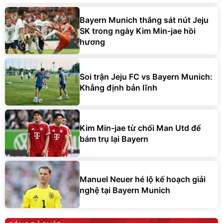
Bayern Munich thắng sát nút Jeju
SK trong ngày Kim Min-jae hồi
hương
Soi trận Jeju FC vs Bayern Munich:
Khẳng định bản lĩnh
Kim Min-jae từ chối Man Utd để
bám trụ lại Bayern
Manuel Neuer hé lộ kế hoạch giải
nghệ tại Bayern Munich