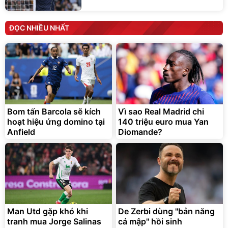
ĐỌC NHIỀU NHẤT
Bom tấn Barcola sẽ kích
Vì sao Real Madrid chi
hoạt hiệu ứng domino tại
140 triệu euro mua Yan
Anfield
Diomande?
Man Utd gặp khó khi
De Zerbi dùng ''bản năng
tranh mua Jorge Salinas
cá mập'' hồi sinh