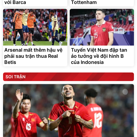
với Barca
Tottenham
Arsenal mất thêm hậu vệ
Tuyển Việt Nam đập tan
phải sau trận thua Real
ảo tưởng về đội hình B
Betis
của Indonesia
SOI TRẬN