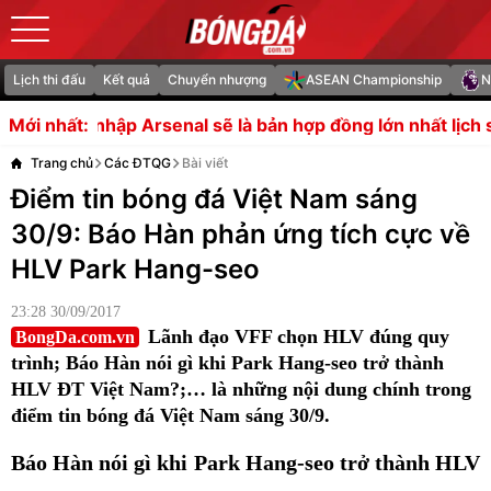
Lịch thi đấu
Kết quả
Chuyển nhượng
ASEAN Championship
N
senal sẽ là bản hợp đồng lớn nhất lịch sử Ngoại hạng Anh
Mới nhất:
Trang chủ
Các ĐTQG
Bài viết
Điểm tin bóng đá Việt Nam sáng
30/9: Báo Hàn phản ứng tích cực về
HLV Park Hang-seo
23:28 30/09/2017
Lãnh đạo VFF chọn HLV đúng quy
BongDa.com.vn
trình; Báo Hàn nói gì khi Park Hang-seo trở thành
HLV ĐT Việt Nam?;… là những nội dung chính trong
điểm tin bóng đá Việt Nam sáng 30/9.
Báo Hàn nói gì khi Park Hang-seo trở thành HLV