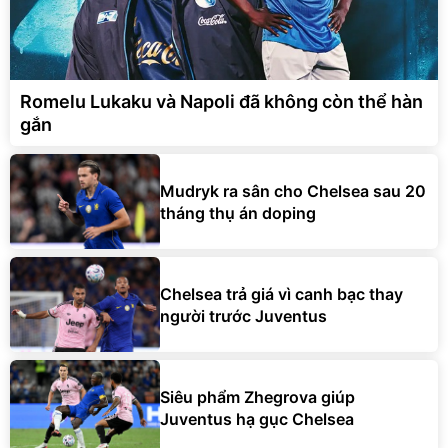
Romelu Lukaku và Napoli đã không còn thể hàn
gắn
Mudryk ra sân cho Chelsea sau 20
tháng thụ án doping
Chelsea trả giá vì canh bạc thay
người trước Juventus
Siêu phẩm Zhegrova giúp
Juventus hạ gục Chelsea