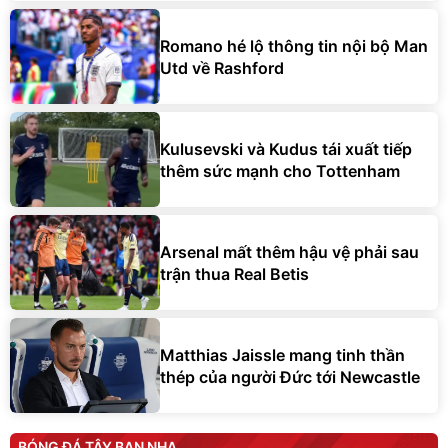
Romano hé lộ thông tin nội bộ Man
Utd về Rashford
Kulusevski và Kudus tái xuất tiếp
thêm sức mạnh cho Tottenham
Arsenal mất thêm hậu vệ phải sau
trận thua Real Betis
Matthias Jaissle mang tinh thần
thép của người Đức tới Newcastle
BÓNG ĐÁ TÂY BAN NHA