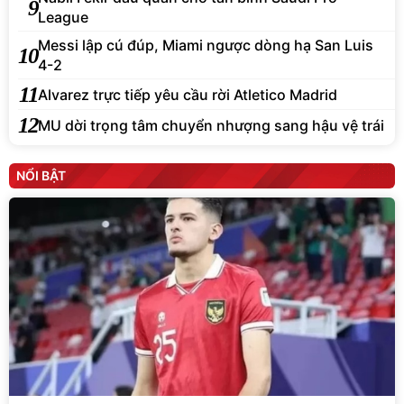
9
League
Messi lập cú đúp, Miami ngược dòng hạ San Luis
10
4-2
11
Alvarez trực tiếp yêu cầu rời Atletico Madrid
12
MU dời trọng tâm chuyển nhượng sang hậu vệ trái
NỔI BẬT