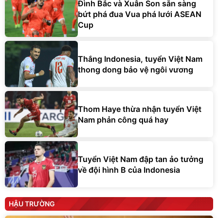
Đình Bắc và Xuân Son sẵn sàng
bứt phá đua Vua phá lưới ASEAN
Cup
Thắng Indonesia, tuyển Việt Nam
thong dong bảo vệ ngôi vương
Thom Haye thừa nhận tuyển Việt
Nam phản công quá hay
Tuyển Việt Nam đập tan ảo tưởng
về đội hình B của Indonesia
HẬU TRƯỜNG