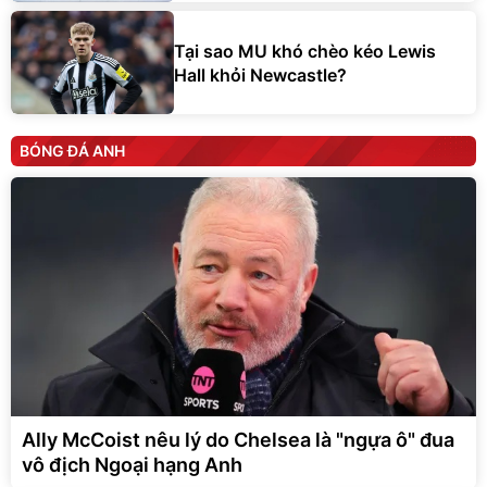
Tại sao MU khó chèo kéo Lewis
Hall khỏi Newcastle?
BÓNG ĐÁ ANH
Ally McCoist nêu lý do Chelsea là "ngựa ô" đua
vô địch Ngoại hạng Anh