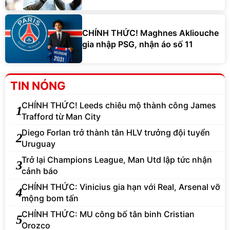
CHÍNH THỨC! Maghnes Akliouche
gia nhập PSG, nhận áo số 11
TIN NÓNG
CHÍNH THỨC! Leeds chiêu mộ thành công James
1
Trafford từ Man City
Diego Forlan trở thành tân HLV trưởng đội tuyển
2
Uruguay
Trở lại Champions League, Man Utd lập tức nhận
3
cảnh báo
CHÍNH THỨC: Vinicius gia hạn với Real, Arsenal vỡ
4
mộng bom tấn
CHÍNH THỨC: MU công bố tân binh Cristian
5
Orozco