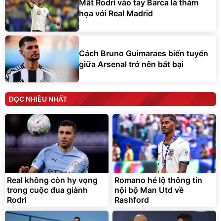
Mất Rodri vào tay Barca là thảm
họa với Real Madrid
Cách Bruno Guimaraes biến tuyến
giữa Arsenal trở nên bất bại
ĐỌC NHIỀU NHẤT
Real không còn hy vọng
Romano hé lộ thông tin
trong cuộc đua giành
nội bộ Man Utd về
Rodri
Rashford