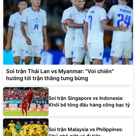
Soi trận Thái Lan vs Myanmar: "Voi chiến"
hướng tới trận thắng tưng bừng
Soi trận Singapore vs Indonesia:
Khối bê tông đấu hàng công bạc tỷ
Soi trận Malaysia vs Philippines: