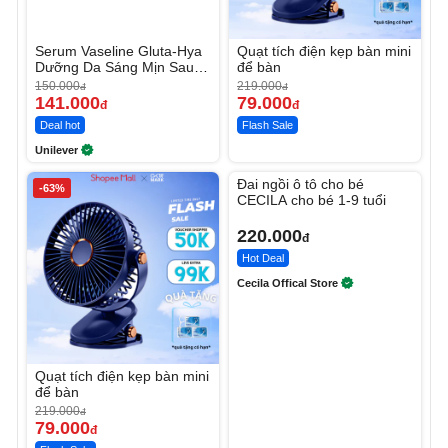
Serum Vaseline Gluta-Hya
Quạt tích điện kẹp bàn mini
Dưỡng Da Sáng Mịn Sau 7
để bàn
Ngày
150.000
219.000
đ
đ
141.000
79.000
đ
đ
Deal hot
Flash Sale
Unilever
Unmute
Đai ngồi ô tô cho bé
-63%
CECILA cho bé 1-9 tuổi
220.000
đ
Hot Deal
Cecila Offical Store
Quạt tích điện kẹp bàn mini
để bàn
219.000
đ
79.000
đ