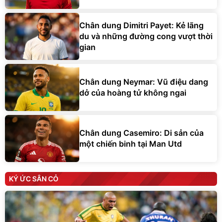
Chân dung Dimitri Payet: Kẻ lãng
du và những đường cong vượt thời
gian
Chân dung Neymar: Vũ điệu dang
dở của hoàng tử không ngai
Chân dung Casemiro: Di sản của
một chiến binh tại Man Utd
KÝ ỨC SÂN CỎ