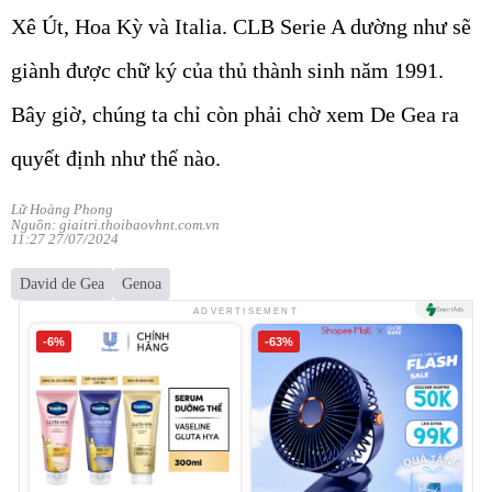
Xê Út, Hoa Kỳ và Italia. CLB Serie A dường như sẽ
giành được chữ ký của thủ thành sinh năm 1991.
Bây giờ, chúng ta chỉ còn phải chờ xem De Gea ra
quyết định như thế nào.
Lữ Hoàng Phong
Nguồn: giaitri.thoibaovhnt.com.vn
11:27 27/07/2024
David de Gea
Genoa
ADVERTISEMENT
-6%
-63%