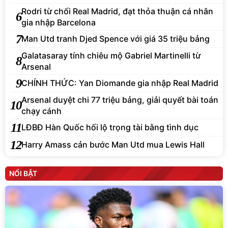
Rodri từ chối Real Madrid, đạt thỏa thuận cá nhân
6
gia nhập Barcelona
7
Man Utd tranh Djed Spence với giá 35 triệu bảng
Galatasaray tính chiêu mộ Gabriel Martinelli từ
8
Arsenal
9
CHÍNH THỨC: Yan Diomande gia nhập Real Madrid
Arsenal duyệt chi 77 triệu bảng, giải quyết bài toán
10
chạy cánh
11
LĐBĐ Hàn Quốc hối lộ trọng tài bằng tình dục
12
Harry Amass cản bước Man Utd mua Lewis Hall
NỔI BẬT