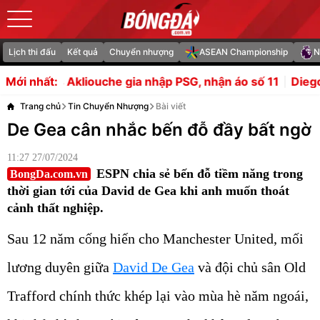
Lịch thi đấu
Kết quả
Chuyển nhượng
ASEAN Championship
N
ia nhập PSG, nhận áo số 11
Diego Forlan trở thành tâ
Mới nhất:
Trang chủ
Tin Chuyển Nhượng
Bài viết
De Gea cân nhắc bến đỗ đầy bất ngờ
11:27 27/07/2024
ESPN chia sẻ bến đỗ tiềm năng trong
BongDa.com.vn
thời gian tới của David de Gea khi anh muốn thoát
cảnh thất nghiệp.
Sau 12 năm cống hiến cho Manchester United, mối
lương duyên giữa
David De Gea
và đội chủ sân Old
Trafford chính thức khép lại vào mùa hè năm ngoái,