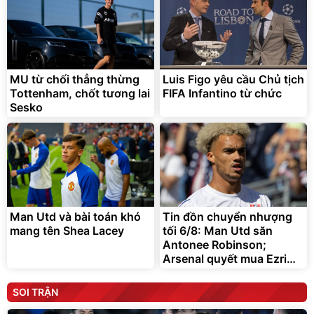
MU từ chối thẳng thừng
Luis Figo yêu cầu Chủ tịch
Tottenham, chốt tương lai
FIFA Infantino từ chức
Sesko
Man Utd và bài toán khó
Tin đồn chuyển nhượng
mang tên Shea Lacey
tối 6/8: Man Utd săn
Antonee Robinson;
Arsenal quyết mua Ezri
Konsa
SOI TRẬN