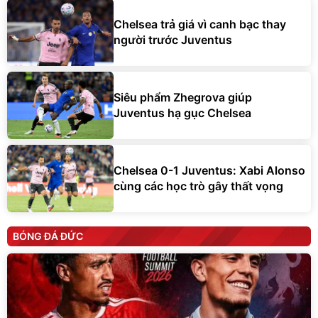
Chelsea trả giá vì canh bạc thay
người trước Juventus
Siêu phẩm Zhegrova giúp
Juventus hạ gục Chelsea
Chelsea 0-1 Juventus: Xabi Alonso
cùng các học trò gây thất vọng
BÓNG ĐÁ ĐỨC