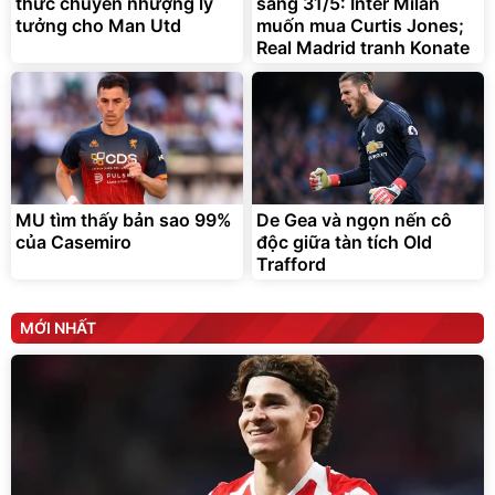
thức chuyển nhượng lý
sáng 31/5: Inter Milan
tưởng cho Man Utd
muốn mua Curtis Jones;
Real Madrid tranh Konate
MU tìm thấy bản sao 99%
De Gea và ngọn nến cô
của Casemiro
độc giữa tàn tích Old
Trafford
MỚI NHẤT