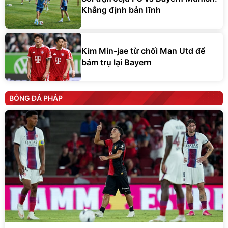
Khẳng định bản lĩnh
Kim Min-jae từ chối Man Utd để
bám trụ lại Bayern
BÓNG ĐÁ PHÁP