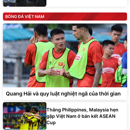
BÓNG ĐÁ VIỆT NAM
Quang Hải và quy luật nghiệt ngã của thời gian
Thắng Philippines, Malaysia hẹn
gặp Việt Nam ở bán kết ASEAN
Cup