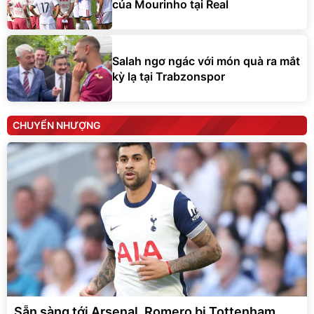
của Mourinho tại Real
Salah ngơ ngác với món quà ra mắt
kỳ lạ tại Trabzonspor
CHUYỂN NHƯỢNG
Sẵn sàng tới Arsenal, Romero bị Tottenham