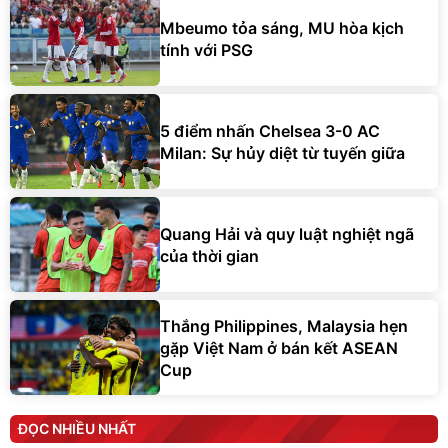
Mbeumo tỏa sáng, MU hòa kịch
tính với PSG
5 điểm nhấn Chelsea 3-0 AC
Milan: Sự hủy diệt từ tuyến giữa
Quang Hải và quy luật nghiệt ngã
của thời gian
Thắng Philippines, Malaysia hẹn
gặp Việt Nam ở bán kết ASEAN
Cup
ĐỌC NHIỀU NHẤT