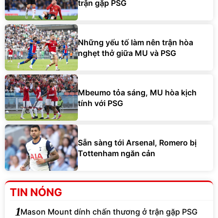
trận gặp PSG
Những yếu tố làm nên trận hòa
nghẹt thở giữa MU và PSG
Mbeumo tỏa sáng, MU hòa kịch
tính với PSG
Sẵn sàng tới Arsenal, Romero bị
Tottenham ngăn cản
TIN NÓNG
1
Mason Mount dính chấn thương ở trận gặp PSG