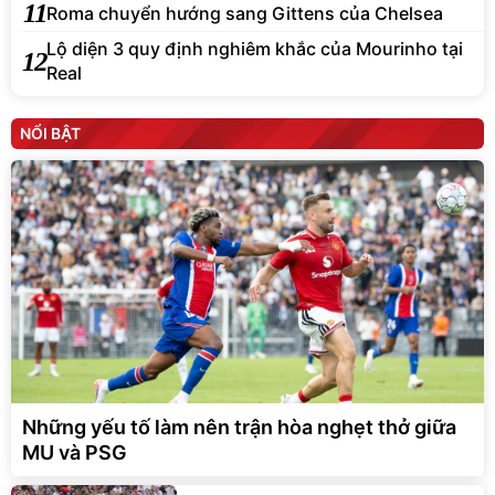
11
Roma chuyển hướng sang Gittens của Chelsea
Lộ diện 3 quy định nghiêm khắc của Mourinho tại
12
Real
NỔI BẬT
Những yếu tố làm nên trận hòa nghẹt thở giữa
MU và PSG