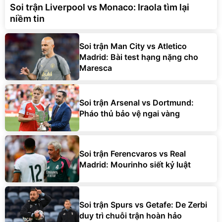
Soi trận Liverpool vs Monaco: Iraola tìm lại
niềm tin
Soi trận Man City vs Atletico
Madrid: Bài test hạng nặng cho
Maresca
Soi trận Arsenal vs Dortmund:
Pháo thủ bảo vệ ngai vàng
Soi trận Ferencvaros vs Real
Madrid: Mourinho siết kỷ luật
Soi trận Spurs vs Getafe: De Zerbi
duy trì chuỗi trận hoàn hảo