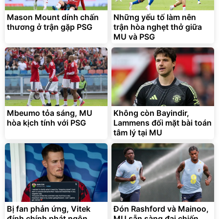
chống nóng giúp thoải mái
trong di chuyển
Mason Mount dính chấn
Những yếu tố làm nên
295.000
thương ở trận gặp PSG
trận hòa nghẹt thở giữa
đ
MU và PSG
Đã bán nhiều
Mbeumo tỏa sáng, MU
Không còn Bayindir,
hòa kịch tính với PSG
Lammens đối mặt bài toán
tâm lý tại MU
Bị fan phản ứng, Vitek
Đón Rashford và Mainoo,
đính chính phát ngôn
MU sẵn sàng đại chiến