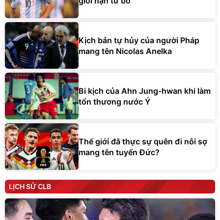
giới hạn từ bỏ
Kịch bản tự hủy của người Pháp
mang tên Nicolas Anelka
Bi kịch của Ahn Jung-hwan khi làm
tổn thương nước Ý
Thế giới đã thực sự quên đi nỗi sợ
mang tên tuyển Đức?
LỊCH SỬ CLB