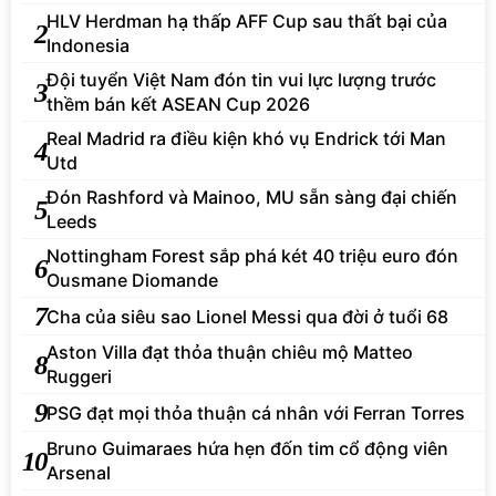
HLV Herdman hạ thấp AFF Cup sau thất bại của
2
Indonesia
Đội tuyển Việt Nam đón tin vui lực lượng trước
3
thềm bán kết ASEAN Cup 2026
Real Madrid ra điều kiện khó vụ Endrick tới Man
4
Utd
Đón Rashford và Mainoo, MU sẵn sàng đại chiến
5
Leeds
Nottingham Forest sắp phá két 40 triệu euro đón
6
Ousmane Diomande
7
Cha của siêu sao Lionel Messi qua đời ở tuổi 68
Aston Villa đạt thỏa thuận chiêu mộ Matteo
8
Ruggeri
9
PSG đạt mọi thỏa thuận cá nhân với Ferran Torres
Bruno Guimaraes hứa hẹn đốn tim cổ động viên
10
Arsenal