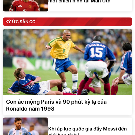
một chiến binh tại Man Utd
KÝ ỨC SÂN CỎ
Cơn ác mộng Paris và 90 phút kỳ lạ của
Ronaldo năm 1998
Khi áp lực quốc gia đẩy Messi đến