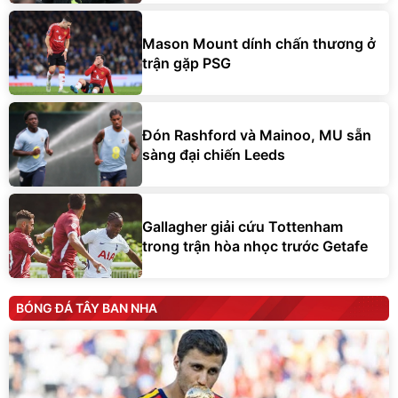
Mason Mount dính chấn thương ở
trận gặp PSG
Đón Rashford và Mainoo, MU sẵn
sàng đại chiến Leeds
Gallagher giải cứu Tottenham
trong trận hòa nhọc trước Getafe
BÓNG ĐÁ TÂY BAN NHA