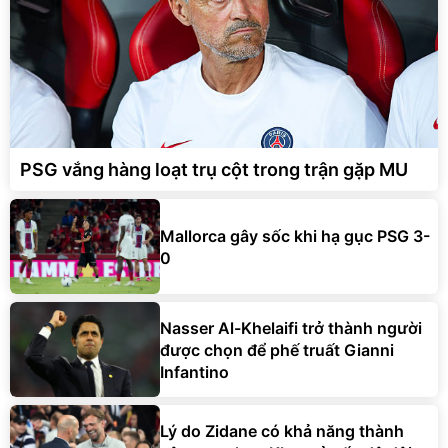
PSG vắng hàng loạt trụ cột trong trận gặp MU
Mallorca gây sốc khi hạ gục PSG 3-
0
Nasser Al-Khelaifi trở thành người
được chọn để phế truất Gianni
Infantino
Lý do Zidane có khả năng thành