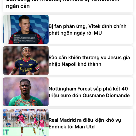
ngăn cản
Bị fan phản ứng, Vitek đính chính
phát ngôn ngày rời MU
Rào cản khiến thương vụ Jesus gia
nhập Napoli khó thành
Nottingham Forest sắp phá két 40
triệu euro đón Ousmane Diomande
Real Madrid ra điều kiện khó vụ
Endrick tới Man Utd