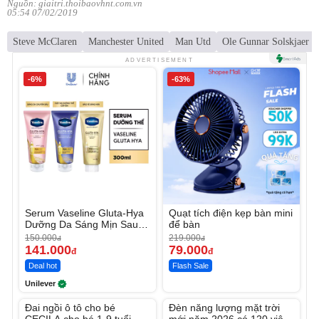
Nguồn: giaitri.thoibaovhnt.com.vn
05:54 07/02/2019
Steve McClaren
Manchester United
Man Utd
Ole Gunnar Solskjaer
ADVERTISEMENT
-6%
-63%
Serum Vaseline Gluta-Hya
Quạt tích điện kẹp bàn mini
Dưỡng Da Sáng Mịn Sau 7
để bàn
Ngày
150.000
219.000
đ
đ
141.000
79.000
đ
đ
Deal hot
Flash Sale
Unilever
Unmute
Unmute
Đai ngồi ô tô cho bé
Đèn năng lượng mặt trời
-56%