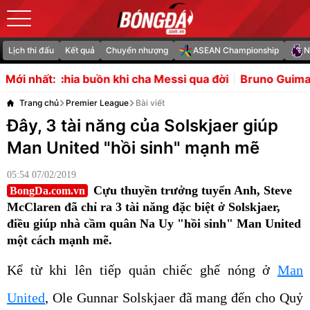
Lịch thi đấu
Kết quả
Chuyển nhượng
ASEAN Championship
N
n khi cha Messi qua đời
Bruno Guimaraes hứa hẹn đốn t
Mới nhất:
Trang chủ
Premier League
Bài viết
Đây, 3 tài năng của Solskjaer giúp
Man United "hồi sinh" mạnh mẽ
05:54 07/02/2019
Cựu thuyền trưởng tuyển Anh, Steve
BongDa.com.vn
McClaren đã chỉ ra 3 tài năng đặc biệt ở Solskjaer,
điều giúp nhà cầm quân Na Uy "hồi sinh" Man United
một cách mạnh mẽ.
Kể từ khi lên tiếp quản chiếc ghế nóng ở
Man
United
, Ole Gunnar Solskjaer đã mang đến cho Quỷ