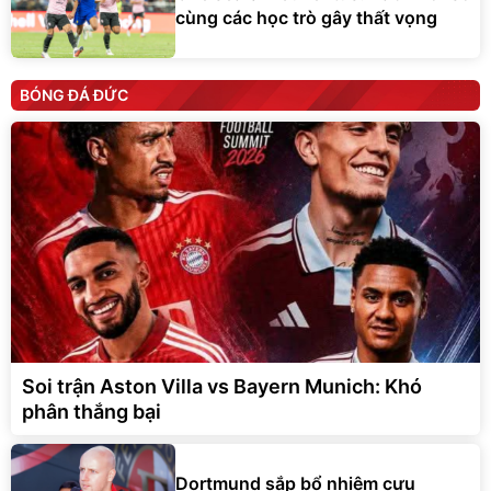
cùng các học trò gây thất vọng
BÓNG ĐÁ ĐỨC
Soi trận Aston Villa vs Bayern Munich: Khó
phân thắng bại
Dortmund sắp bổ nhiệm cựu