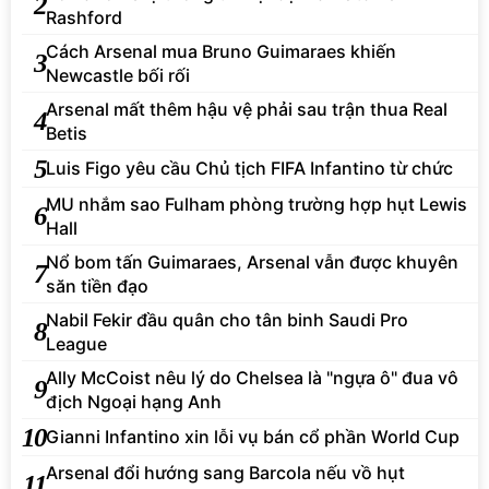
2
Rashford
Cách Arsenal mua Bruno Guimaraes khiến
3
Newcastle bối rối
Arsenal mất thêm hậu vệ phải sau trận thua Real
4
Betis
5
Luis Figo yêu cầu Chủ tịch FIFA Infantino từ chức
MU nhắm sao Fulham phòng trường hợp hụt Lewis
6
Hall
Nổ bom tấn Guimaraes, Arsenal vẫn được khuyên
7
săn tiền đạo
Nabil Fekir đầu quân cho tân binh Saudi Pro
8
League
Ally McCoist nêu lý do Chelsea là "ngựa ô" đua vô
9
địch Ngoại hạng Anh
10
Gianni Infantino xin lỗi vụ bán cổ phần World Cup
Arsenal đổi hướng sang Barcola nếu vồ hụt
11