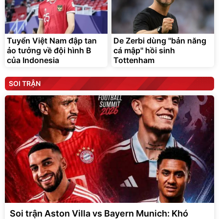
Tuyển Việt Nam đập tan
De Zerbi dùng ''bản năng
ảo tưởng về đội hình B
cá mập'' hồi sinh
của Indonesia
Tottenham
SOI TRẬN
Soi trận Aston Villa vs Bayern Munich: Khó