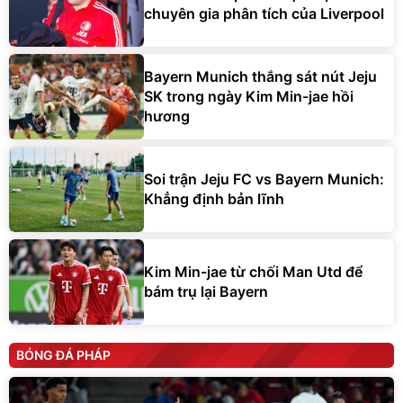
chuyên gia phân tích của Liverpool
Bayern Munich thắng sát nút Jeju
SK trong ngày Kim Min-jae hồi
hương
Soi trận Jeju FC vs Bayern Munich:
Khẳng định bản lĩnh
Kim Min-jae từ chối Man Utd để
bám trụ lại Bayern
BÓNG ĐÁ PHÁP