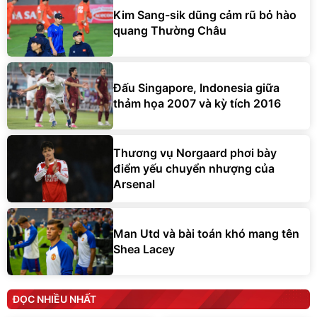
Kim Sang-sik dũng cảm rũ bỏ hào
quang Thường Châu
Đấu Singapore, Indonesia giữa
thảm họa 2007 và kỳ tích 2016
Thương vụ Norgaard phơi bày
điểm yếu chuyển nhượng của
Arsenal
Man Utd và bài toán khó mang tên
Shea Lacey
ĐỌC NHIỀU NHẤT