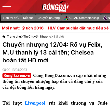
Lịch thi đấu
Kết quả
Chuyển nhượng
ASEAN Championship
N
 2016
HLV Campuchia đặt mục tiêu xé lưới Việt Nam tại 
Mới nhất:
Trang chủ
Tin Chuyển Nhượng
Bài viết
Chuyển nhượng 12/04: Rõ vụ Felix,
M.U thanh lý 13 cái tên; Chelsea
hoàn tất HĐ mới
08:00 13/04/2023
Cùng BongDa.com.vn cập nhật những
BongDa.com.vn
thông tin chuyển nhượng hấp dẫn và đáng chú ý của
các đội bóng lớn hàng ngày.
Tới lượt
Liverpool
rút khỏi thương vụ Jude