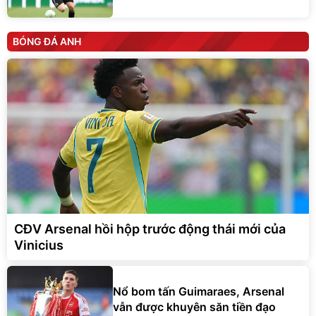
BÓNG ĐÁ ANH
CĐV Arsenal hồi hộp trước động thái mới của
Vinicius
Nổ bom tấn Guimaraes, Arsenal
vẫn được khuyên săn tiền đạo