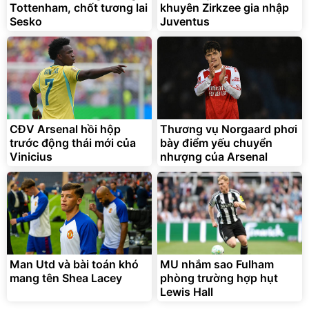
Tottenham, chốt tương lai
khuyên Zirkzee gia nhập
Flash Sale
Sesko
Juventus
Lót ghế ôtô, nâng lưng
chống nóng giúp thoải mái
trong di chuyển
295.000
CĐV Arsenal hồi hộp
Thương vụ Norgaard phơi
đ
trước động thái mới của
bày điểm yếu chuyển
Đã bán nhiều
Vinicius
nhượng của Arsenal
Man Utd và bài toán khó
MU nhắm sao Fulham
mang tên Shea Lacey
phòng trường hợp hụt
Lewis Hall