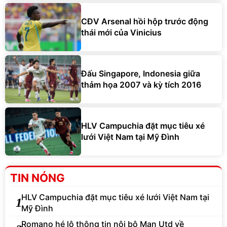
CĐV Arsenal hồi hộp trước động
thái mới của Vinicius
Đấu Singapore, Indonesia giữa
thảm họa 2007 và kỳ tích 2016
HLV Campuchia đặt mục tiêu xé
lưới Việt Nam tại Mỹ Đình
TIN NÓNG
HLV Campuchia đặt mục tiêu xé lưới Việt Nam tại
1
Mỹ Đình
Romano hé lộ thông tin nội bộ Man Utd về