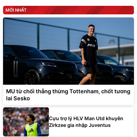
MỚI NHẤT
MU từ chối thẳng thừng Tottenham, chốt tương
lai Sesko
Cựu trợ lý HLV Man Utd khuyên
Zirkzee gia nhập Juventus