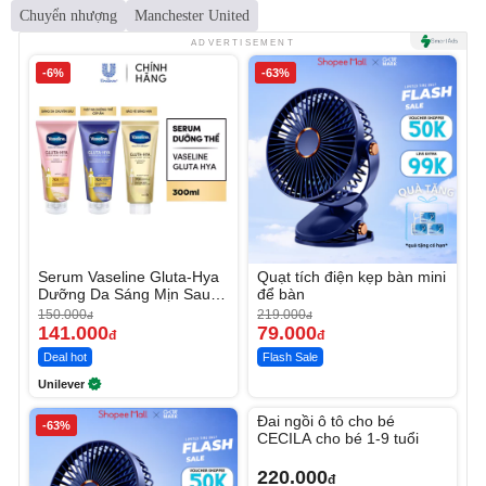
Chuyển nhượng
Manchester United
ADVERTISEMENT
-6%
-63%
Serum Vaseline Gluta-Hya
Quạt tích điện kẹp bàn mini
Dưỡng Da Sáng Mịn Sau 7
để bàn
Ngày
150.000
219.000
đ
đ
141.000
79.000
đ
đ
Deal hot
Flash Sale
Unilever
Unmute
Đai ngồi ô tô cho bé
-63%
CECILA cho bé 1-9 tuổi
220.000
đ