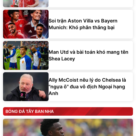
Soi trận Aston Villa vs Bayern
Munich: Khó phân thắng bại
Man Utd và bài toán khó mang tên
Shea Lacey
Ally McCoist nêu lý do Chelsea là
"ngựa ô" đua vô địch Ngoại hạng
Anh
BÓNG ĐÁ TÂY BAN NHA