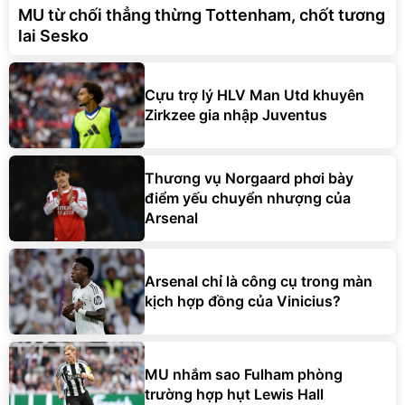
MU từ chối thẳng thừng Tottenham, chốt tương
lai Sesko
Cựu trợ lý HLV Man Utd khuyên
Zirkzee gia nhập Juventus
Thương vụ Norgaard phơi bày
điểm yếu chuyển nhượng của
Arsenal
Arsenal chỉ là công cụ trong màn
kịch hợp đồng của Vinicius?
MU nhắm sao Fulham phòng
trường hợp hụt Lewis Hall