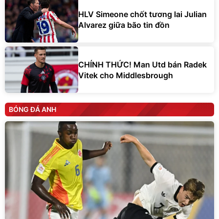
HLV Simeone chốt tương lai Julian
Alvarez giữa bão tin đồn
CHÍNH THỨC! Man Utd bán Radek
Vitek cho Middlesbrough
BÓNG ĐÁ ANH