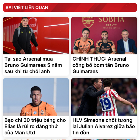
tức thì Vaseline Body
D2-001 - Thông Minh
BÀI VIẾT LIÊN QUAN
190.000
3.000.000
đ
đ
138.330
2.200.000
đ
đ
Discount
Flash Sale
Unmute
Vali Bamozo Khung Nhôm
9066 Size 20/24/28 Cao
Cấp
1.000.000
đ
825.000
Tại sao Arsenal mua
CHÍNH THỨC: Arsenal
đ
Bruno Guimaraes 5 năm
công bố bom tấn Bruno
Flash Sale
sau khi từ chối anh
Guimaraes
Lót ghế ôtô, nâng lưng
chống nóng giúp thoải mái
trong di chuyển
295.000
Bạo chi 30 triệu bảng cho
HLV Simeone chốt tương
đ
Elias là rủi ro đáng thử
lai Julian Alvarez giữa bão
Đã bán nhiều
của Man Utd
tin đồn