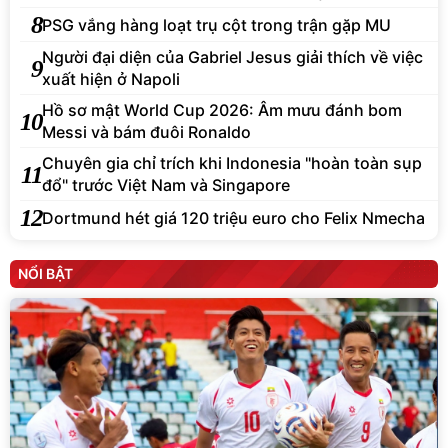
8
PSG vắng hàng loạt trụ cột trong trận gặp MU
Người đại diện của Gabriel Jesus giải thích về việc
9
xuất hiện ở Napoli
Hồ sơ mật World Cup 2026: Âm mưu đánh bom
10
Messi và bám đuôi Ronaldo
Chuyên gia chỉ trích khi Indonesia "hoàn toàn sụp
11
đổ" trước Việt Nam và Singapore
12
Dortmund hét giá 120 triệu euro cho Felix Nmecha
NỔI BẬT