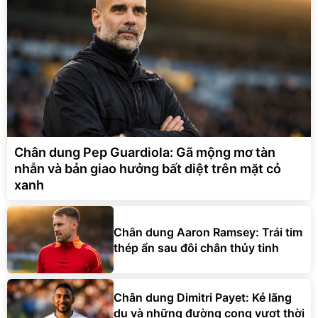
Chân dung Pep Guardiola: Gã mộng mơ tàn
nhẫn và bản giao hưởng bất diệt trên mặt cỏ
xanh
Chân dung Aaron Ramsey: Trái tim
thép ẩn sau đôi chân thủy tinh
Chân dung Dimitri Payet: Kẻ lãng
du và những đường cong vượt thời