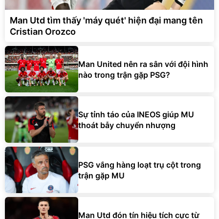
Man Utd tìm thấy 'máy quét' hiện đại mang tên
Cristian Orozco
Man United nên ra sân với đội hình
nào trong trận gặp PSG?
Sự tỉnh táo của INEOS giúp MU
thoát bẫy chuyển nhượng
PSG vắng hàng loạt trụ cột trong
trận gặp MU
Man Utd đón tín hiệu tích cực từ