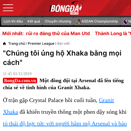
Lịch thi đấu
Kết quả
Chuyển nhượng
ASEAN Championship
N
đáng thử của Man Utd
Thành Long là "trái tim" mới trong 
Mới nhất:
Trang chủ
Premier League
Bài viết
"Chúng tôi ủng hộ Xhaka bằng mọi
cách"
11:45 01/11/2019
Một đồng đội tại Arsenal đã lên tiếng
BongDa.com.vn
chia sẻ về tình hình của Granit Xhaka.
Ở trận gặp Crystal Palace hồi cuối tuần,
Granit
Xhaka
đã khiến truyền thông một phen dậy sóng khi
tỏ thái độ bực tức với người hâm mộ Arsenal và bảo