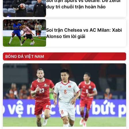
Soi trận Spurs vs Getafe: De Zerbi
duy trì chuỗi trận hoàn hảo
Soi trận Chelsea vs AC Milan: Xabi
Alonso tìm lời giải
BÓNG ĐÁ VIỆT NAM