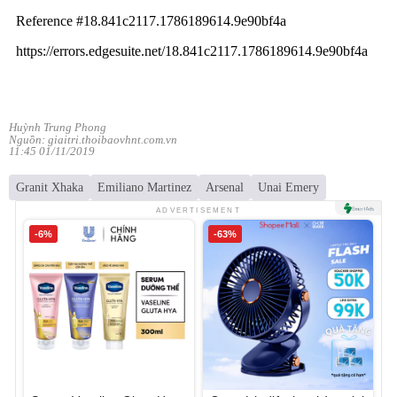
Huỳnh Trung Phong
Nguồn: giaitri.thoibaovhnt.com.vn
11:45 01/11/2019
Granit Xhaka
Emiliano Martinez
Arsenal
Unai Emery
ADVERTISEMENT
-6%
-63%