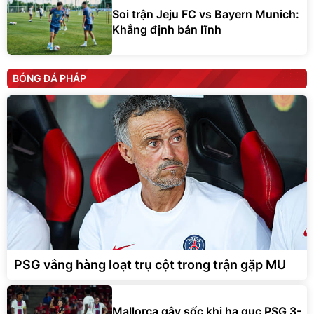
Soi trận Jeju FC vs Bayern Munich:
Khẳng định bản lĩnh
BÓNG ĐÁ PHÁP
PSG vắng hàng loạt trụ cột trong trận gặp MU
Mallorca gây sốc khi hạ gục PSG 3-