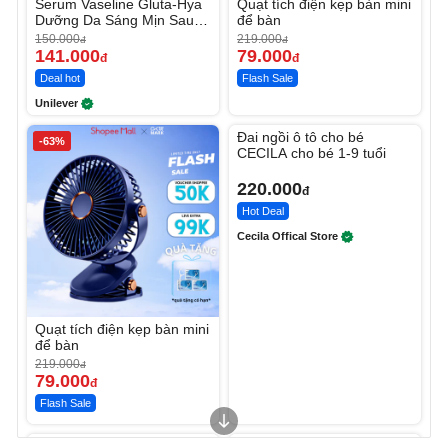
Serum Vaseline Gluta-Hya
Quạt tích điện kẹp bàn mini
Dưỡng Da Sáng Mịn Sau 7
để bàn
Ngày
150.000
219.000
đ
đ
141.000
79.000
đ
đ
Deal hot
Flash Sale
Unilever
Unmute
Đai ngồi ô tô cho bé
-63%
CECILA cho bé 1-9 tuổi
220.000
đ
Hot Deal
Cecila Offical Store
Quạt tích điện kẹp bàn mini
để bàn
219.000
đ
79.000
đ
Flash Sale
Unmute
Unmute
Sữa dưỡng thể nâng tông
Robot Hút Bụi Lau Nhà -