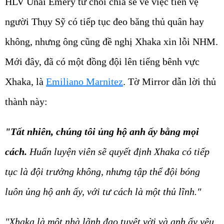
HLV Unai Emery từ chối chia sẻ về việc tiền vệ
người Thụy Sỹ có tiếp tục đeo băng thủ quân hay
không, nhưng ông cũng đề nghị Xhaka xin lỗi NHM.
Mới đây, đã có một đồng đội lên tiếng bênh vực
Xhaka, là
Emiliano Marnitez
. Tờ Mirror dẫn lời thủ
thành này:
"Tất nhiên, chúng tôi ủng hộ anh ấy bằng mọi
cách.
Huấn luyện viên sẽ quyết định Xhaka có tiếp
tục là đội trưởng không, nhưng tập thể đội bóng
luôn ủng hộ anh ấy, với tư cách là một thủ lĩnh."
"Xhaka là một nhà lãnh đạo tuyệt vời và anh ấy yêu