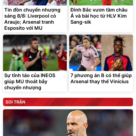
Tin đồn chuyển nhượng
Đình Bắc vươn tầm châu
sáng 8/8: Liverpool có
Á và bài học từ HLV Kim
Araujo; Arsenal tranh
Sang-sik
Esposito với MU
Sự tỉnh táo của INEOS
7 phương án B có thể giúp
giúp MU thoát bẫy
Arsenal thay thế Vinicius
chuyển nhượng
SOI TRẬN