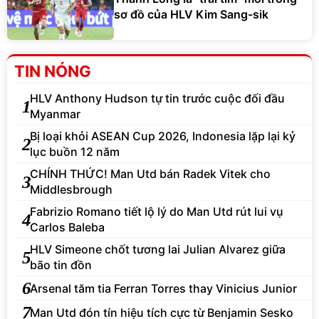
sơ đồ của HLV Kim Sang-sik
TIN NÓNG
HLV Anthony Hudson tự tin trước cuộc đối đầu
1
Myanmar
Bị loại khỏi ASEAN Cup 2026, Indonesia lặp lại kỷ
2
lục buồn 12 năm
CHÍNH THỨC! Man Utd bán Radek Vitek cho
3
Middlesbrough
Fabrizio Romano tiết lộ lý do Man Utd rút lui vụ
4
Carlos Baleba
HLV Simeone chốt tương lai Julian Alvarez giữa
5
bão tin đồn
6
Arsenal tăm tia Ferran Torres thay Vinicius Junior
7
Man Utd đón tín hiệu tích cực từ Benjamin Sesko