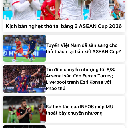
Kịch bản nghẹt thở tại bảng B ASEAN Cup 2026
Tuyển Việt Nam đã sẵn sàng cho
thử thách tại bán kết ASEAN Cup?
Tin đồn chuyển nhượng tối 8/8:
Arsenal săn đón Ferran Torres;
Liverpool tranh Ezri Konsa với
Pháo thủ
Sự tỉnh táo của INEOS giúp MU
thoát bẫy chuyển nhượng