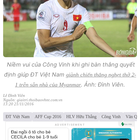
Niềm vui của Công Vinh khi ghi bàn thắng quyết
định giúp ĐT Việt Nam
giành chiến thắng nghẹt thở 2-
. Ảnh: Đình Viên.
1 trên sân nhà của Myanmar
Lê Đình Viên
Nguồn: giaitri.thoibaovhnt.com.vn
13:20 21/11/2016
ĐT Việt Nam
AFF Cup 2016
HLV Hữu Thắng
Công Vinh
Văn Qu
Unmute
ADVERTISEMENT
Đai ngồi ô tô cho bé
CECILA cho bé 1-9 tuổi