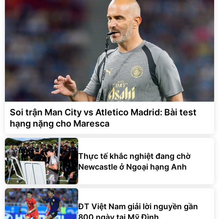
Soi trận Man City vs Atletico Madrid: Bài test
hạng nặng cho Maresca
Thực tế khắc nghiệt đang chờ
Newcastle ở Ngoại hạng Anh
ĐT Việt Nam giải lời nguyền gần
800 ngày tại Mỹ Đình