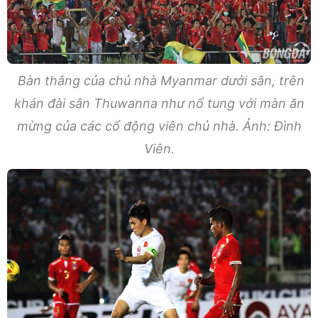
Bàn thắng của chủ nhà Myanmar dưới sân, trên
khán đài sân Thuwanna như nổ tung với màn ăn
mừng của các cổ động viên chủ nhà. Ảnh: Đình
Viên.