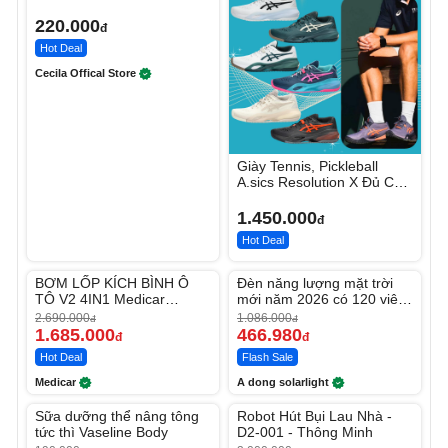
220.000
đ
Hot Deal
Cecila Offical Store
Giày Tennis, Pickleball
A.sics Resolution X Đủ Các
Phối Màu
1.450.000
đ
Hot Deal
Unmute
Unmute
BƠM LỐP KÍCH BÌNH Ô
Đèn năng lượng mặt trời
-37%
-56%
TÔ V2 4IN1 Medicar
mới năm 2026 có 120 viên
12.000mAh
LED lớn
2.690.000
1.086.000
đ
đ
1.685.000
466.980
đ
đ
Hot Deal
Flash Sale
Medicar
A dong solarlight
Unmute
Unmute
Sữa dưỡng thể nâng tông
Robot Hút Bụi Lau Nhà -
-27%
-26%
tức thì Vaseline Body
D2-001 - Thông Minh