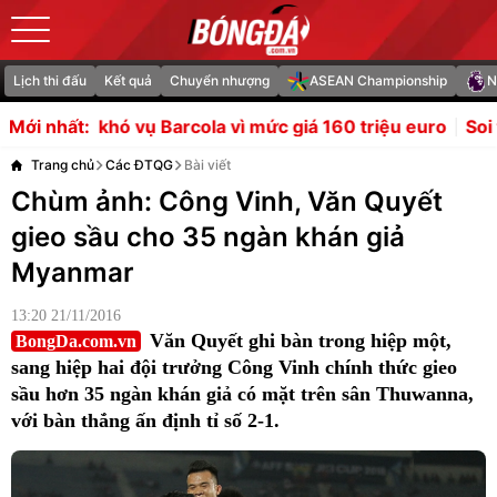
Lịch thi đấu
Kết quả
Chuyển nhượng
ASEAN Championship
N
cola vì mức giá 160 triệu euro
Soi trận Arsenal vs Dortm
Mới nhất:
Trang chủ
Các ĐTQG
Bài viết
Chùm ảnh: Công Vinh, Văn Quyết
gieo sầu cho 35 ngàn khán giả
Myanmar
13:20 21/11/2016
Văn Quyết ghi bàn trong hiệp một,
BongDa.com.vn
sang hiệp hai đội trưởng Công Vinh chính thức gieo
sầu hơn 35 ngàn khán giả có mặt trên sân Thuwanna,
với bàn thắng ấn định tỉ số 2-1.