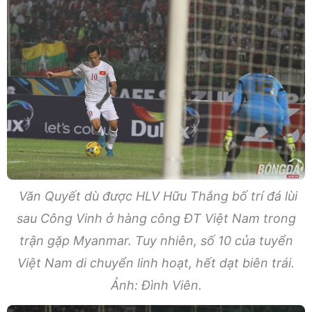
Văn Quyết dù được HLV Hữu Thắng bố trí đá lùi
sau Công Vinh ở hàng công ĐT Việt Nam trong
trận gặp Myanmar. Tuy nhiên, số 10 của tuyển
Việt Nam di chuyển linh hoạt, hết dạt biên trái.
Ảnh: Đình Viên.