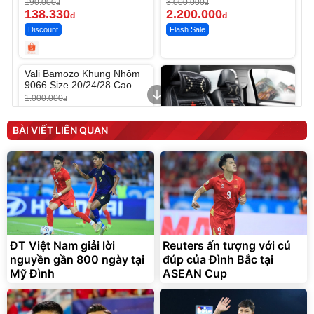
190.000
3.000.000
đ
đ
138.330
2.200.000
đ
đ
Discount
Flash Sale
Unmute
Vali Bamozo Khung Nhôm
9066 Size 20/24/28 Cao
Cấp
1.000.000
đ
825.000
đ
Flash Sale
BÀI VIẾT LIÊN QUAN
Lót ghế ôtô, nâng lưng
chống nóng giúp thoải mái
trong di chuyển
295.000
ĐT Việt Nam giải lời
Reuters ấn tượng với cú
đ
nguyền gần 800 ngày tại
đúp của Đình Bắc tại
Đã bán nhiều
Mỹ Đình
ASEAN Cup