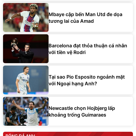
Mbaye cập bến Man Utd đe dọa
tương lai của Amad
Barcelona đạt thỏa thuận cá nhân
với tiền vệ Rodri
Tại sao Pio Esposito ngoảnh mặt
với Ngoại hạng Anh?
Newcastle chọn Hojbjerg lấp
khoảng trống Guimaraes
BÓNG ĐÁ ANH