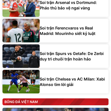
Soi trận Arsenal vs Dortmund:
Pháo thủ bảo vệ ngai vàng
Soi trận Ferencvaros vs Real
Madrid: Mourinho siết kỷ luật
Soi trận Spurs vs Getafe: De Zerbi
duy trì chuỗi trận hoàn hảo
Soi trận Chelsea vs AC Milan: Xabi
Alonso tìm lời giải
BÓNG ĐÁ VIỆT NAM