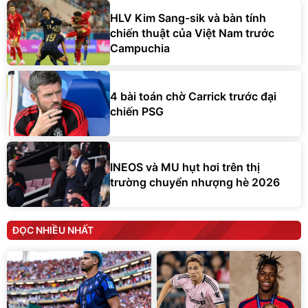
HLV Kim Sang-sik và bàn tính
chiến thuật của Việt Nam trước
Campuchia
4 bài toán chờ Carrick trước đại
chiến PSG
INEOS và MU hụt hơi trên thị
trường chuyển nhượng hè 2026
ĐỌC NHIỀU NHẤT