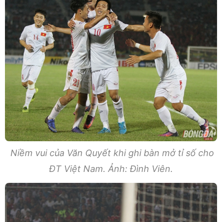
Niềm vui của Văn Quyết khi ghi bàn mở tỉ số cho
ĐT Việt Nam. Ảnh: Đình Viên.