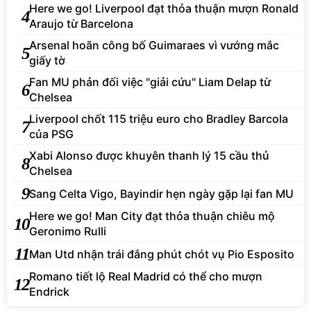
Here we go! Liverpool đạt thỏa thuận mượn Ronald
4
Araujo từ Barcelona
Arsenal hoãn công bố Guimaraes vì vướng mắc
5
giấy tờ
Fan MU phản đối việc "giải cứu" Liam Delap từ
6
Chelsea
Liverpool chốt 115 triệu euro cho Bradley Barcola
7
của PSG
Xabi Alonso được khuyên thanh lý 15 cầu thủ
8
Chelsea
9
Sang Celta Vigo, Bayindir hẹn ngày gặp lại fan MU
Here we go! Man City đạt thỏa thuận chiêu mộ
10
Geronimo Rulli
11
Man Utd nhận trái đắng phút chót vụ Pio Esposito
Romano tiết lộ Real Madrid có thể cho mượn
12
Endrick