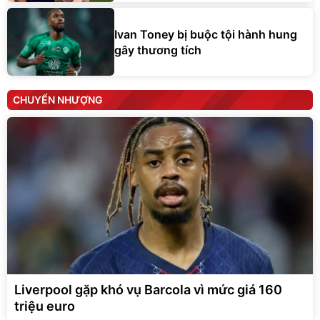
Ivan Toney bị buộc tội hành hung
gây thương tích
CHUYỂN NHƯỢNG
Liverpool gặp khó vụ Barcola vì mức giá 160
triệu euro