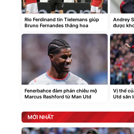
Rio Ferdinand tin Tielemans giúp
Andrey S
Bruno Fernandes thăng hoa
được kh
Fenerbahce đàm phán chiêu mộ
Vị thế c
Marcus Rashford từ Man Utd
Utd săn 
MỚI NHẤT