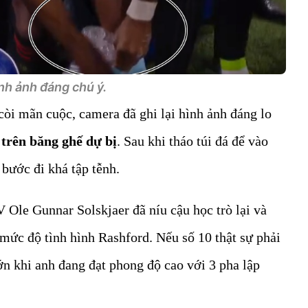
nh ảnh đáng chú ý.
 còi mãn cuộc, camera đã ghi lại hình ảnh đáng lo
trên băng ghế dự bị
. Sau khi tháo túi đá để vào
 bước đi khá tập tễnh.
V Ole Gunnar Solskjaer đã níu cậu học trò lại và
 mức độ tình hình Rashford. Nếu số 10 thật sự phải
lớn khi anh đang đạt phong độ cao với 3 pha lập