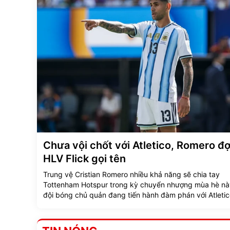
Chưa vội chốt với Atletico, Romero đợ
HLV Flick gọi tên
Trung vệ Cristian Romero nhiều khả năng sẽ chia tay
Tottenham Hotspur trong kỳ chuyển nhượng mùa hè nà
đội bóng chủ quản đang tiến hành đàm phán với Atleti
Madrid, ngôi sao người Argentina vẫn chưa vội vàng gậ
Cầu thủ này hiện đang hướng toàn bộ sự chú ý về phía
Barcelona.