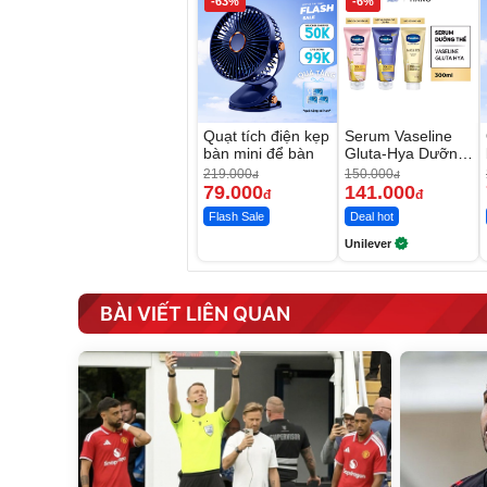
-63%
-6%
Quạt tích điện kẹp
Serum Vaseline
bàn mini để bàn
Gluta-Hya Dưỡng
Da Sáng Mịn Sau
219.000
150.000
đ
đ
7 Ngày
79.000
141.000
đ
đ
Flash Sale
Deal hot
Unilever
BÀI VIẾT LIÊN QUAN