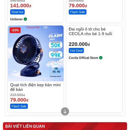
150.000
219.000
đ
đ
141.000
79.000
đ
đ
Deal hot
Flash Sale
Unilever
Unmute
Đai ngồi ô tô cho bé
-63%
CECILA cho bé 1-9 tuổi
220.000
đ
Hot Deal
Cecila Offical Store
Quạt tích điện kẹp bàn mini
để bàn
219.000
đ
79.000
đ
Flash Sale
Unmute
Unmute
Sữa dưỡng thể nâng tông
Robot Hút Bụi Lau Nhà -
tức thì Vaseline Body
D2-001 - Thông Minh
BÀI VIẾT LIÊN QUAN
190.000
3.000.000
đ
đ