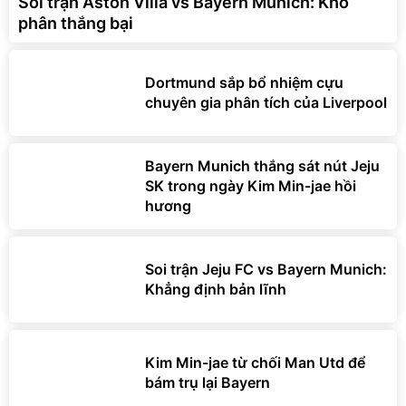
Soi trận Aston Villa vs Bayern Munich: Khó
phân thắng bại
Dortmund sắp bổ nhiệm cựu
chuyên gia phân tích của Liverpool
Bayern Munich thắng sát nút Jeju
SK trong ngày Kim Min-jae hồi
hương
Soi trận Jeju FC vs Bayern Munich:
Khẳng định bản lĩnh
Kim Min-jae từ chối Man Utd để
bám trụ lại Bayern