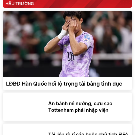
HẬU TRƯỜNG
LĐBĐ Hàn Quốc hối lộ trọng tài bằng tình dục
Ăn bánh mì nướng, cựu sao
Tottenham phải nhập viện
Tài liệu rò rỉ cáo buộc chủ tịch FIFA