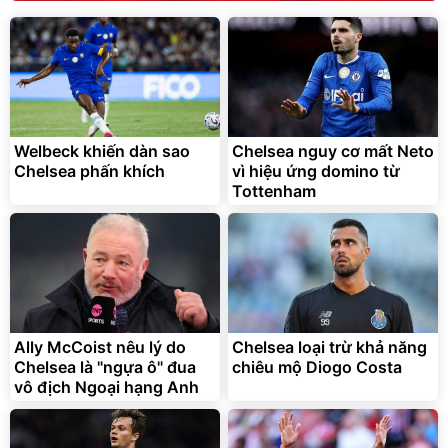
138.330
2.200.000
đ
đ
Discount
Flash Sale
Unmute
Vali Bamozo Khung Nhôm
9066 Size 20/24/28 Cao
Cấp
1.000.000
đ
825.000
Welbeck khiến dàn sao
Chelsea nguy cơ mất Neto
đ
Chelsea phấn khích
vì hiệu ứng domino từ
Flash Sale
Tottenham
Lót ghế ôtô, nâng lưng
chống nóng giúp thoải mái
trong di chuyển
295.000
Ally McCoist nêu lý do
Chelsea loại trừ khả năng
đ
Chelsea là "ngựa ô" đua
chiêu mộ Diogo Costa
Đã bán nhiều
vô địch Ngoại hạng Anh