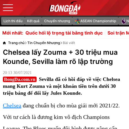
Lịch thi đấu
Kết quả
Chuyển nhượng
ASEAN Championship
N
c hối lộ trọng tài bằng tình dục
Soi trận Malaysia vs Phi
Mới nhất:
Trang chủ
Tin Chuyển Nhượng
Bài viết
Chelsea lấy Zouma + 30 triệu mua
Kounde, Sevilla làm rõ lập trường
20:13 30/07/2021
Sevilla đã có hồi đáp về việc Chelsea
BongDa.com.vn
mang Kurt Zouma và một khoản tiền trên dưới 30
triệu bảng để đổi lấy Jules Kounde.
Chelsea
đang chuẩn bị cho mùa giải mới 2021/22.
Với tư cách là đương kim vô địch Champions
League, The Blues muốn đội hình được nâng cấp