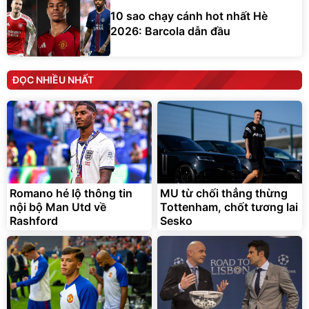
10 sao chạy cánh hot nhất Hè
2026: Barcola dẫn đầu
ĐỌC NHIỀU NHẤT
Romano hé lộ thông tin
MU từ chối thẳng thừng
nội bộ Man Utd về
Tottenham, chốt tương lai
Rashford
Sesko