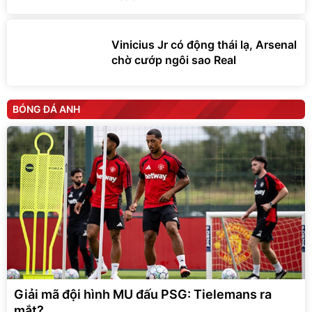
Vinicius Jr có động thái lạ, Arsenal
chờ cướp ngôi sao Real
BÓNG ĐÁ ANH
Giải mã đội hình MU đấu PSG: Tielemans ra
mắt?