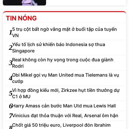
TIN NÓNG
5 trụ cột bất ngờ vắng mặt ở buổi tập của tuyển
1
VN
Yếu tố lịch sử khiến báo Indonesia sợ thua
2
Singapore
Real không còn hy vọng trong cuộc đua giành
3
Rodri
Obi Mikel gọi vụ Man United mua Tielemans là vụ
4
cướp
Vì hợp đồng kiểu mới, Zirkzee hụt tiền thưởng dự
5
C1 ở MU
6
Harry Amass cản bước Man Utd mua Lewis Hall
7
Vinicius đạt thỏa thuận với Real, Arsenal ôm hận
Chốt giá 50 triệu euro, Liverpool đón Ibrahim
8