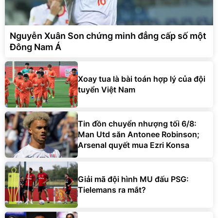
Nguyễn Xuân Son chứng minh đẳng cấp số một
Đông Nam Á
Xoay tua là bài toán hợp lý của đội
tuyển Việt Nam
Tin đồn chuyển nhượng tối 6/8:
Man Utd săn Antonee Robinson;
Arsenal quyết mua Ezri Konsa
Giải mã đội hình MU đấu PSG:
Tielemans ra mắt?