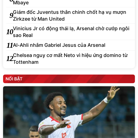
Mbaye
Giám đốc Juventus thân chinh chốt hạ vụ mượn
9
Zirkzee từ Man United
Vinicius Jr có động thái lạ, Arsenal chờ cướp ngôi
10
sao Real
11
Al-Ahli nhắm Gabriel Jesus của Arsenal
Chelsea nguy cơ mất Neto vì hiệu ứng domino từ
12
Tottenham
NỔI BẬT