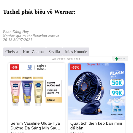
Tuchel phát biểu về Werner:
Phan Đăng Huy
Nguồn: giaitri.thoibaovhnt.com.vn
20:13 30/07/2021
Chelsea
Kurt Zouma
Sevilla
Jules Kounde
ADVERTISEMENT
-6%
-63%
Serum Vaseline Gluta-Hya
Quạt tích điện kẹp bàn mini
Dưỡng Da Sáng Mịn Sau 7
để bàn
Ngày