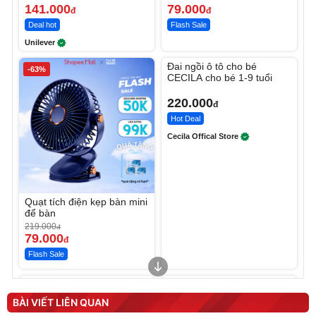
141.000
79.000
đ
đ
Deal hot
Flash Sale
Unilever
Unmute
Đai ngồi ô tô cho bé
-63%
CECILA cho bé 1-9 tuổi
220.000
đ
Hot Deal
Cecila Offical Store
Quạt tích điện kẹp bàn mini
để bàn
219.000
đ
79.000
đ
Flash Sale
Unmute
Unmute
Sữa dưỡng thể nâng tông
Robot Hút Bụi Lau Nhà -
tức thì Vaseline Body
D2-001 - Thông Minh
BÀI VIẾT LIÊN QUAN
190.000
3.000.000
đ
đ