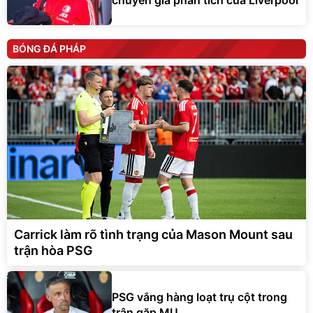
BÓNG ĐÁ PHÁP
Carrick làm rõ tình trạng của Mason Mount sau
trận hòa PSG
PSG vắng hàng loạt trụ cột trong
trận gặp MU