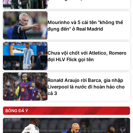
Mourinho và 5 cái tên "không thể
đụng đến" ở Real Madrid
Chưa vội chốt với Atletico, Romero
đợi HLV Flick gọi tên
Ronald Araujo rời Barca, gia nhập
Liverpool là nước đi hoàn hảo cho
cả 3
BÓNG ĐÁ Ý