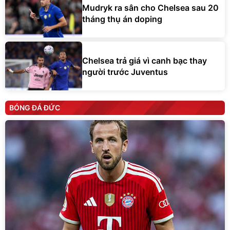
Mudryk ra sân cho Chelsea sau 20
tháng thụ án doping
Chelsea trả giá vì canh bạc thay
người trước Juventus
BÓNG ĐÁ ĐỨC