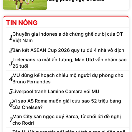
TIN NÓNG
Chuyên gia Indonesia dè chừng ghế dự bị của ĐT
1
Việt Nam
2
Bán kết ASEAN Cup 2026 quy tụ đủ 4 nhà vô địch
Tielemans ra mắt ấn tượng, Man Utd vẫn nhắm sao
3
26 tuổi
MU dừng kế hoạch chiêu mộ người dự phòng cho
4
Bruno Fernandes
5
Liverpool tranh Lamine Camara với MU
Vì sao AS Roma muốn giải cứu sao 52 triệu bảng
6
của Chelsea?
Man City săn ngọc quý Barca, từ chối lời đề nghị
7
cho Rodri