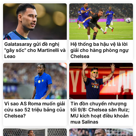
138.330
2.200.000
đ
đ
Discount
Flash Sale
Unmute
Vali Bamozo Khung Nhôm
9066 Size 20/24/28 Cao
Cấp
1.000.000
đ
825.000
Galatasaray gửi đề nghị
Hệ thống ba hậu vệ là lời
đ
"gây sốc" cho Martinelli và
giải cho hàng phòng ngự
Flash Sale
Leao
Chelsea
Lót ghế ôtô, nâng lưng
chống nóng giúp thoải mái
trong di chuyển
295.000
Vì sao AS Roma muốn giải
Tin đồn chuyển nhượng
đ
cứu sao 52 triệu bảng của
tối 9/8: Chelsea săn Ruiz;
Đã bán nhiều
Chelsea?
MU kích hoạt điều khoản
mua Salinas