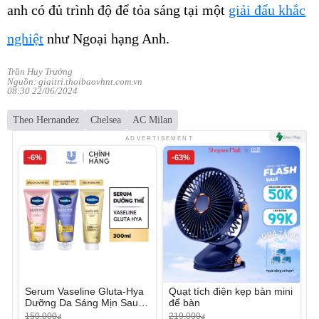
anh có đủ trình độ để tỏa sáng tại một
giải đấu khắc
nghiệt
như Ngoại hạng Anh.
Trần Huy Trưởng
Nguồn: giaitri.thoibaovhnt.com.vn
08:30 22/06/2024
Theo Hernandez
Chelsea
AC Milan
ADVERTISEMENT
-6%
-63%
Serum Vaseline Gluta-Hya
Quạt tích điện kẹp bàn mini
Dưỡng Da Sáng Mịn Sau 7
để bàn
Ngày
150.000
219.000
đ
đ