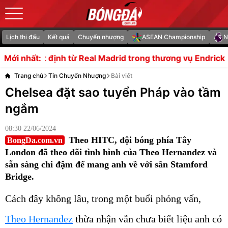
Lịch thi đấu
Kết quả
Chuyển nhượng
ASEAN Championship
N
l Madrid trong thương vụ Endrick
MU dừng kế hoạch ch
Mới nhất:
Trang chủ
Tin Chuyển Nhượng
Bài viết
Chelsea đặt sao tuyển Pháp vào tầm
ngắm
08:30 22/06/2024
Theo HITC, đội bóng phía Tây
BongDa.com.vn
London đã theo dõi tình hình của Theo Hernandez và
sẵn sàng chi đậm để mang anh về với sân Stamford
Bridge.
Cách đây không lâu, trong một buổi phỏng vấn,
Theo Hernandez
thừa nhận vẫn chưa biết liệu anh có