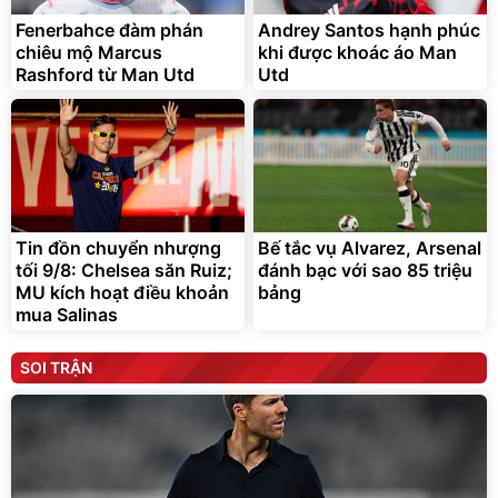
Fenerbahce đàm phán
Andrey Santos hạnh phúc
chiêu mộ Marcus
khi được khoác áo Man
Rashford từ Man Utd
Utd
Tin đồn chuyển nhượng
Bế tắc vụ Alvarez, Arsenal
tối 9/8: Chelsea săn Ruiz;
đánh bạc với sao 85 triệu
MU kích hoạt điều khoản
bảng
mua Salinas
SOI TRẬN