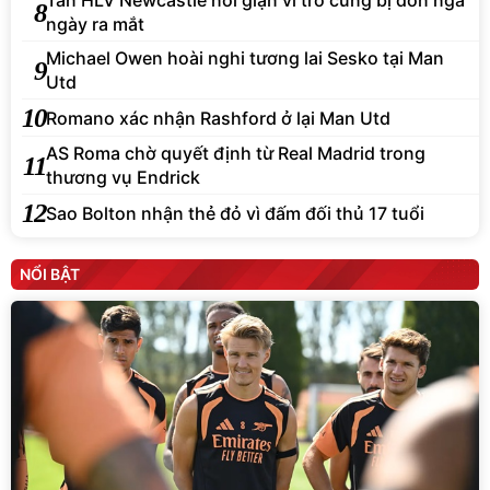
Tân HLV Newcastle nổi giận vì trò cưng bị đốn ngã
8
ngày ra mắt
Michael Owen hoài nghi tương lai Sesko tại Man
9
Utd
10
Romano xác nhận Rashford ở lại Man Utd
AS Roma chờ quyết định từ Real Madrid trong
11
thương vụ Endrick
12
Sao Bolton nhận thẻ đỏ vì đấm đối thủ 17 tuổi
NỔI BẬT