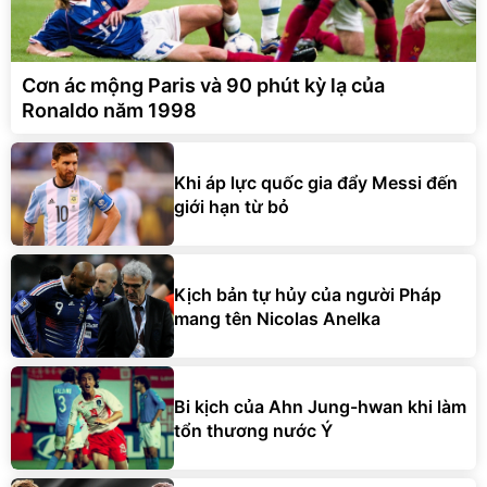
Cơn ác mộng Paris và 90 phút kỳ lạ của
Ronaldo năm 1998
Khi áp lực quốc gia đẩy Messi đến
giới hạn từ bỏ
Kịch bản tự hủy của người Pháp
mang tên Nicolas Anelka
Bi kịch của Ahn Jung-hwan khi làm
tổn thương nước Ý