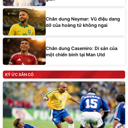
Chân dung Neymar: Vũ điệu dang
dở của hoàng tử không ngai
Chân dung Casemiro: Di sản của
một chiến binh tại Man Utd
KÝ ỨC SÂN CỎ