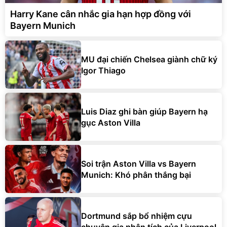
Harry Kane cân nhắc gia hạn hợp đồng với
Bayern Munich
MU đại chiến Chelsea giành chữ ký
Igor Thiago
Luis Diaz ghi bàn giúp Bayern hạ
gục Aston Villa
Soi trận Aston Villa vs Bayern
Munich: Khó phân thắng bại
Dortmund sắp bổ nhiệm cựu
chuyên gia phân tích của Liverpool