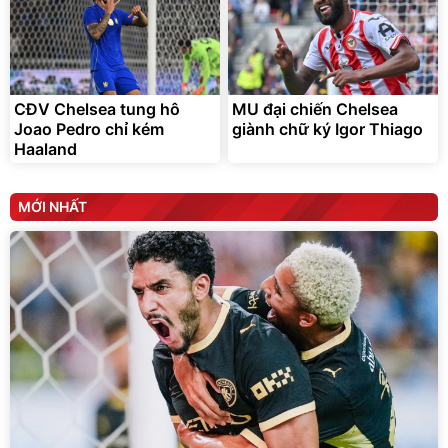
CĐV Chelsea tung hô
MU đại chiến Chelsea
Joao Pedro chỉ kém
giành chữ ký Igor Thiago
Haaland
MỚI NHẤT