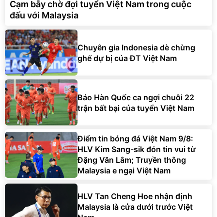
Cạm bẫy chờ đợi tuyển Việt Nam trong cuộc
đấu với Malaysia
Chuyên gia Indonesia dè chừng
ghế dự bị của ĐT Việt Nam
Báo Hàn Quốc ca ngợi chuỗi 22
trận bất bại của tuyển Việt Nam
Điểm tin bóng đá Việt Nam 9/8:
HLV Kim Sang-sik đón tin vui từ
Đặng Văn Lâm; Truyền thông
Malaysia e ngại Việt Nam
HLV Tan Cheng Hoe nhận định
Malaysia là cửa dưới trước Việt