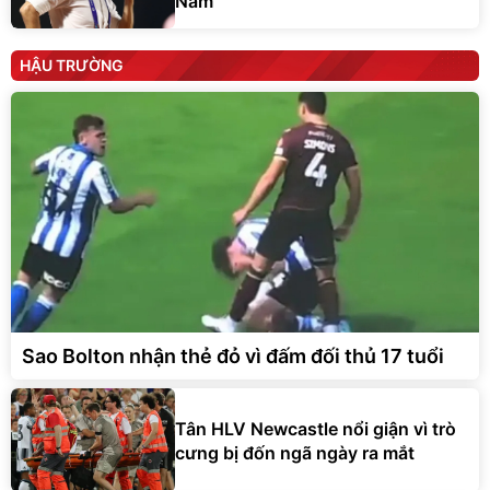
Nam
HẬU TRƯỜNG
Sao Bolton nhận thẻ đỏ vì đấm đối thủ 17 tuổi
Tân HLV Newcastle nổi giận vì trò
cưng bị đốn ngã ngày ra mắt