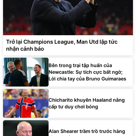
Trở lại Champions League, Man Utd lập tức
nhận cảnh báo
Bên trong trại tập huấn của
Newcastle: Sự tích cực bất ngờ;
Lời chia tay của Bruno Guimaraes
Chicharito khuyên Haaland nâng
cấp tư duy chơi bóng
Alan Shearer trầm trồ trước hàng