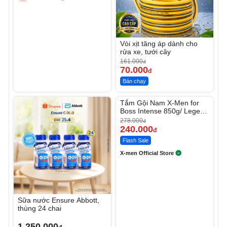
Vòi xịt tăng áp dành cho
rửa xe, tưới cây
161.000
đ
70.000
đ
Bán chạy
Unmute
Tắm Gội Nam X-Men for
-13%
Boss Intense 850g/ Legend
830g
278.000
đ
240.000
đ
Flash Sale
X-men Official Store
Sữa nước Ensure Abbott,
thùng 24 chai
1.250.000