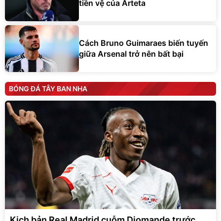
tiền vệ của Arteta
Cách Bruno Guimaraes biến tuyến
giữa Arsenal trở nên bất bại
BÓNG ĐÁ TÂY BAN NHA
Kịch bản Real Madrid cuỗm Diomande trước