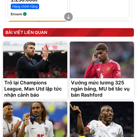
đ
Hàng chính hãng
Ensure
BÀI VIẾT LIÊN QUAN
Trở lại Champions
Vướng mức lương 325
Bạt Trùm Xe Ô TÔ 4 Chỗ 5
Thùng 48 hộp Sữa tươi Tiệt
League, Man Utd lập tức
Chỗ 7 Chỗ, Bán Tải
ngàn bảng, MU bế tắc vụ
Trùng Vinamilk Green Farm
110ml
nhận cảnh báo
399.000
bán Rashford
376.358
đ
đ
319.000
313.632
đ
đ
Đang xem nhiều
Deal hot
vinamilk official