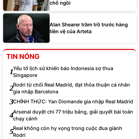
chỗ ngồi
Alan Shearer trầm trồ trước hàng
tiền vệ của Arteta
TIN NÓNG
Yếu tố lịch sử khiến báo Indonesia sợ thua
1
Singapore
Rodri từ chối Real Madrid, đạt thỏa thuận cá nhân
2
gia nhập Barcelona
3
CHÍNH THỨC: Yan Diomande gia nhập Real Madrid
Arsenal duyệt chi 77 triệu bảng, giải quyết bài toán
4
chạy cánh
Real không còn hy vọng trong cuộc đua giành
5
Rodri