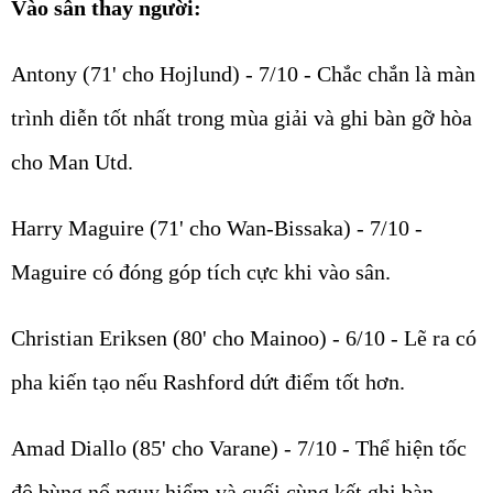
Vào sân thay người:
Antony (71' cho Hojlund) - 7/10 - Chắc chắn là màn
trình diễn tốt nhất trong mùa giải và ghi bàn gỡ hòa
cho Man Utd.
Harry Maguire (71' cho Wan-Bissaka) - 7/10 -
Maguire có đóng góp tích cực khi vào sân.
Christian Eriksen (80' cho Mainoo) - 6/10 - Lẽ ra có
pha kiến tạo nếu Rashford dứt điểm tốt hơn.
Amad Diallo (85' cho Varane) - 7/10 - Thể hiện tốc
độ bùng nổ nguy hiểm và cuối cùng kết ghi bàn