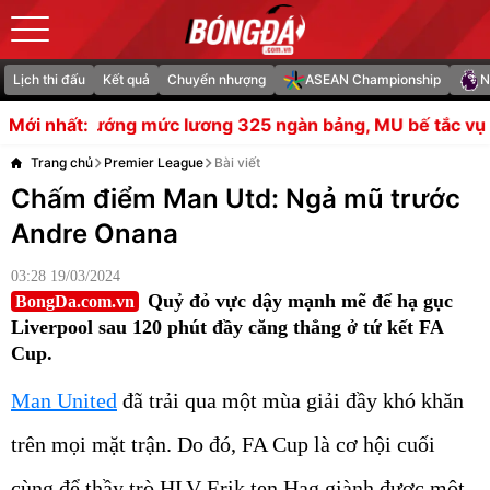
Lịch thi đấu
Kết quả
Chuyển nhượng
ASEAN Championship
N
 lương 325 ngàn bảng, MU bế tắc vụ bán Rashford
Soi
Mới nhất:
Trang chủ
Premier League
Bài viết
Chấm điểm Man Utd: Ngả mũ trước
Andre Onana
03:28 19/03/2024
Quỷ đỏ vực dậy mạnh mẽ để hạ gục
BongDa.com.vn
Liverpool sau 120 phút đầy căng thẳng ở tứ kết FA
Cup.
Man United
đã trải qua một mùa giải đầy khó khăn
trên mọi mặt trận. Do đó, FA Cup là cơ hội cuối
cùng để thầy trò HLV Erik ten Hag giành được một