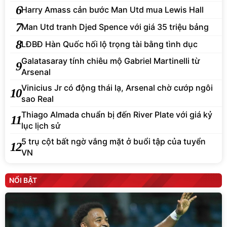
6
Harry Amass cản bước Man Utd mua Lewis Hall
7
Man Utd tranh Djed Spence với giá 35 triệu bảng
8
LĐBĐ Hàn Quốc hối lộ trọng tài bằng tình dục
Galatasaray tính chiêu mộ Gabriel Martinelli từ
9
Arsenal
Vinicius Jr có động thái lạ, Arsenal chờ cướp ngôi
10
sao Real
Thiago Almada chuẩn bị đến River Plate với giá kỷ
11
lục lịch sử
5 trụ cột bất ngờ vắng mặt ở buổi tập của tuyển
12
VN
NỔI BẬT