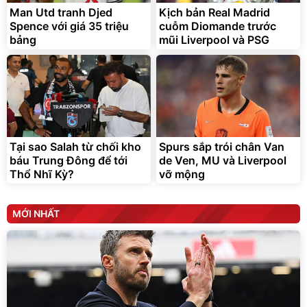
Man Utd tranh Djed
Kịch bản Real Madrid
Spence với giá 35 triệu
cuỗm Diomande trước
bảng
mũi Liverpool và PSG
Bộ nồi inox nguyên khối
Sữa bột Ensure Gold
Elmich Trimax EL-
Abbott hương vani 800g
2136OL04
1.405.000
đ
2.036.700
1.035.000
đ
đ
Tại sao Salah từ chối kho
Spurs sắp trói chân Van
Hot Deal
Flash Sale
báu Trung Đông để tới
de Ven, MU và Liverpool
Thổ Nhĩ Kỳ?
vỡ mộng
Elmich Việt Nam
Ensure Chính Hãng
MỚI NHẤT