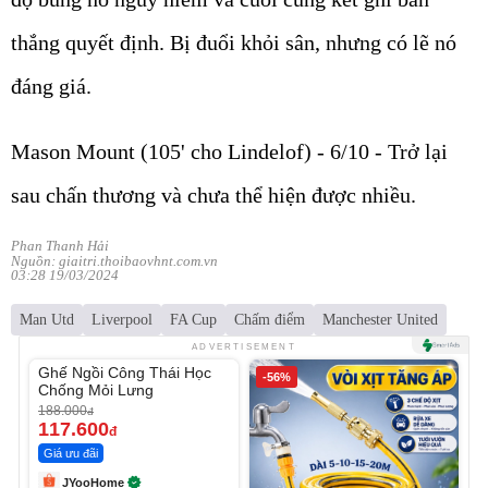
thắng quyết định. Bị đuổi khỏi sân, nhưng có lẽ nó
đáng giá.
Mason Mount (105' cho Lindelof) - 6/10 - Trở lại
sau chấn thương và chưa thể hiện được nhiều.
Phan Thanh Hải
Nguồn: giaitri.thoibaovhnt.com.vn
03:28 19/03/2024
Man Utd
Liverpool
FA Cup
Chấm điểm
Manchester United
Unmute
ADVERTISEMENT
Ghế Ngồi Công Thái Học
-37%
-56%
Chống Mỏi Lưng
188.000
đ
117.600
đ
Giá ưu đãi
JYooHome