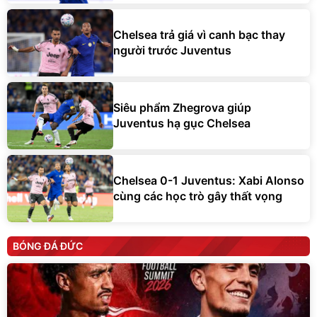
Chelsea trả giá vì canh bạc thay
người trước Juventus
Siêu phẩm Zhegrova giúp
Juventus hạ gục Chelsea
Chelsea 0-1 Juventus: Xabi Alonso
cùng các học trò gây thất vọng
BÓNG ĐÁ ĐỨC