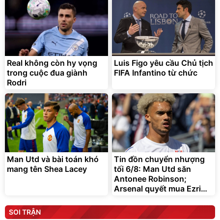
Real không còn hy vọng
Luis Figo yêu cầu Chủ tịch
trong cuộc đua giành
FIFA Infantino từ chức
Rodri
Man Utd và bài toán khó
Tin đồn chuyển nhượng
mang tên Shea Lacey
tối 6/8: Man Utd săn
Antonee Robinson;
Arsenal quyết mua Ezri
Konsa
SOI TRẬN