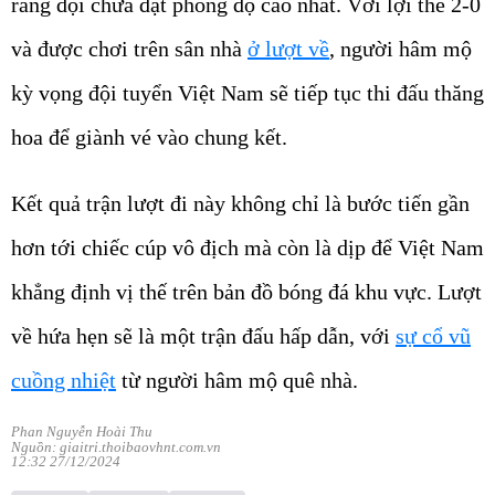
rằng đội chưa đạt phong độ cao nhất. Với lợi thế 2-0
và được chơi trên sân nhà
ở lượt về
, người hâm mộ
kỳ vọng đội tuyển Việt Nam sẽ tiếp tục thi đấu thăng
hoa để giành vé vào chung kết.
Kết quả trận lượt đi này không chỉ là bước tiến gần
hơn tới chiếc cúp vô địch mà còn là dịp để Việt Nam
khẳng định vị thế trên bản đồ bóng đá khu vực. Lượt
về hứa hẹn sẽ là một trận đấu hấp dẫn, với
sự cổ vũ
cuồng nhiệt
từ người hâm mộ quê nhà.
Phan Nguyễn Hoài Thu
Nguồn: giaitri.thoibaovhnt.com.vn
12:32 27/12/2024