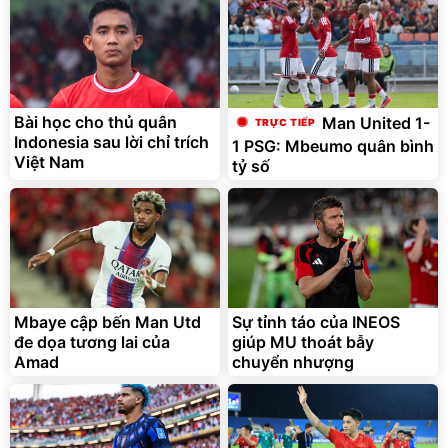
Bài học cho thủ quân
Man United 1-
Indonesia sau lời chỉ trích
1 PSG: Mbeumo quân bình
Việt Nam
tỷ số
Mbaye cập bến Man Utd
Sự tỉnh táo của INEOS
đe dọa tương lai của
giúp MU thoát bẫy
Amad
chuyển nhượng