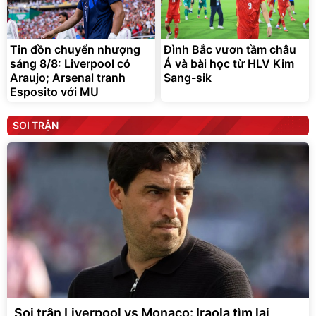
Tin đồn chuyển nhượng
Đình Bắc vươn tầm châu
sáng 8/8: Liverpool có
Á và bài học từ HLV Kim
Araujo; Arsenal tranh
Sang-sik
Esposito với MU
SOI TRẬN
Soi trận Liverpool vs Monaco: Iraola tìm lại