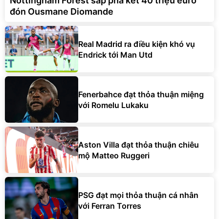
Nottingham Forest sắp phá két 40 triệu euro
đón Ousmane Diomande
Real Madrid ra điều kiện khó vụ
Endrick tới Man Utd
Fenerbahce đạt thỏa thuận miệng
với Romelu Lukaku
Aston Villa đạt thỏa thuận chiêu
mộ Matteo Ruggeri
PSG đạt mọi thỏa thuận cá nhân
với Ferran Torres