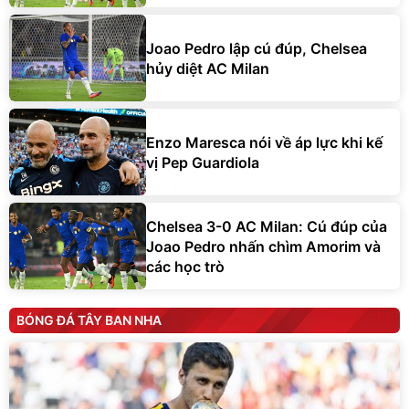
Joao Pedro lập cú đúp, Chelsea
hủy diệt AC Milan
Enzo Maresca nói về áp lực khi kế
vị Pep Guardiola
Chelsea 3-0 AC Milan: Cú đúp của
Joao Pedro nhấn chìm Amorim và
các học trò
BÓNG ĐÁ TÂY BAN NHA