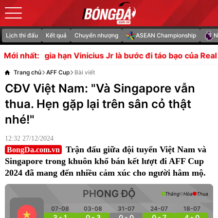
Lịch thi đấu
Kết quả
Chuyển nhượng
ASEAN Championship
N
nicius Jr là bước đi táo bạo của Real Madrid
Cha của siêu
Mới nhất:
Trang chủ
AFF Cup
Bài viết
CĐV Việt Nam: "Và Singapore vẫn
thua. Hẹn gặp lại trên sân cỏ thật
nhé!"
12:32 27/12/2024
Trận đấu giữa đội tuyển Việt Nam và
BongDa.com.vn
Singapore trong khuôn khổ bán kết lượt đi AFF Cup
2024 đã mang đến nhiều cảm xúc cho người hâm mộ.
PHONG ĐỘ
Thắng
Hòa
Thua
07-08
03-08
31-07
24-07
18-07
3 - 1
0 - 3
0 - 0
0 - 7
4 - 0