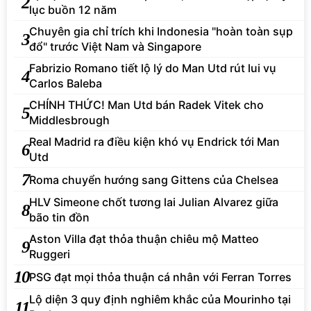
2
lục buồn 12 năm
Chuyên gia chỉ trích khi Indonesia "hoàn toàn sụp
3
đổ" trước Việt Nam và Singapore
Fabrizio Romano tiết lộ lý do Man Utd rút lui vụ
4
Carlos Baleba
CHÍNH THỨC! Man Utd bán Radek Vitek cho
5
Middlesbrough
Real Madrid ra điều kiện khó vụ Endrick tới Man
6
Utd
7
Roma chuyển hướng sang Gittens của Chelsea
HLV Simeone chốt tương lai Julian Alvarez giữa
8
bão tin đồn
Aston Villa đạt thỏa thuận chiêu mộ Matteo
9
Ruggeri
10
PSG đạt mọi thỏa thuận cá nhân với Ferran Torres
Lộ diện 3 quy định nghiêm khắc của Mourinho tại
11