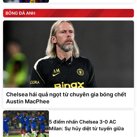
BÓNG ĐÁ ANH
Chelsea hái quả ngọt từ chuyên gia bóng chết
Austin MacPhee
5 điểm nhấn Chelsea 3-0 AC
Milan: Sự hủy diệt từ tuyến giữa