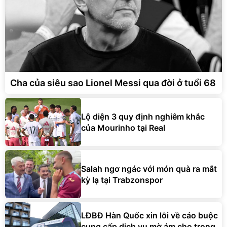
Cha của siêu sao Lionel Messi qua đời ở tuổi 68
Lộ diện 3 quy định nghiêm khắc
của Mourinho tại Real
Salah ngơ ngác với món quà ra mắt
kỳ lạ tại Trabzonspor
LĐBĐ Hàn Quốc xin lỗi về cáo buộc
cung cấp dịch vụ mờ ám cho trọng