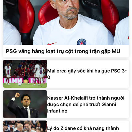
PSG vắng hàng loạt trụ cột trong trận gặp MU
Mallorca gây sốc khi hạ gục PSG 3-
0
Nasser Al-Khelaifi trở thành người
được chọn để phế truất Gianni
Infantino
Lý do Zidane có khả năng thành