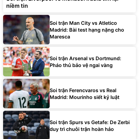
niềm tin
Soi trận Man City vs Atletico
Madrid: Bài test hạng nặng cho
Maresca
Soi trận Arsenal vs Dortmund:
Pháo thủ bảo vệ ngai vàng
Soi trận Ferencvaros vs Real
Madrid: Mourinho siết kỷ luật
Soi trận Spurs vs Getafe: De Zerbi
duy trì chuỗi trận hoàn hảo