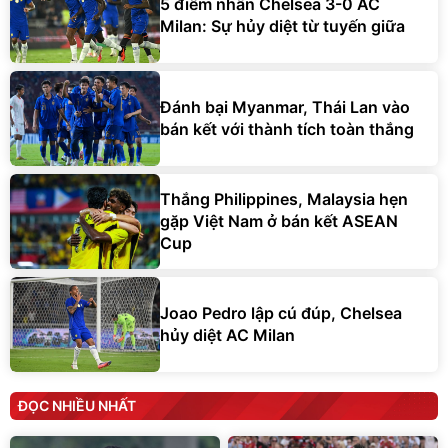
5 điểm nhấn Chelsea 3-0 AC
Milan: Sự hủy diệt từ tuyến giữa
Đánh bại Myanmar, Thái Lan vào
bán kết với thành tích toàn thắng
Thắng Philippines, Malaysia hẹn
gặp Việt Nam ở bán kết ASEAN
Cup
Joao Pedro lập cú đúp, Chelsea
hủy diệt AC Milan
ĐỌC NHIỀU NHẤT