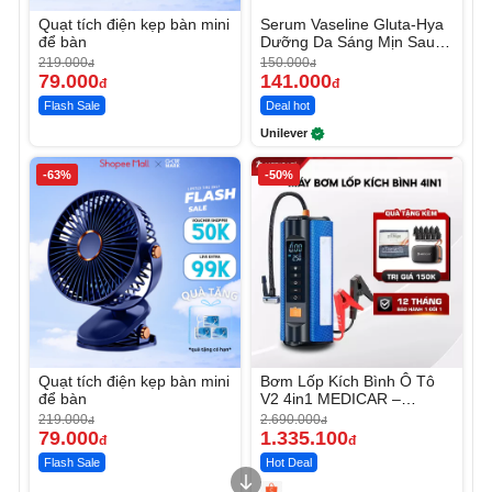
Quạt tích điện kẹp bàn mini
Serum Vaseline Gluta-Hya
để bàn
Dưỡng Da Sáng Mịn Sau 7
Ngày
219.000
150.000
đ
đ
79.000
141.000
đ
đ
Flash Sale
Deal hot
Unilever
-63%
-50%
Quạt tích điện kẹp bàn mini
Bơm Lốp Kích Bình Ô Tô
để bàn
V2 4in1 MEDICAR –
12.000mAh
219.000
2.690.000
đ
đ
79.000
1.335.100
đ
đ
Flash Sale
Hot Deal