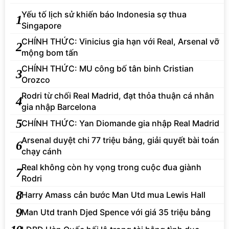
Yếu tố lịch sử khiến báo Indonesia sợ thua
1
Singapore
CHÍNH THỨC: Vinicius gia hạn với Real, Arsenal vỡ
2
mộng bom tấn
CHÍNH THỨC: MU công bố tân binh Cristian
3
Orozco
Rodri từ chối Real Madrid, đạt thỏa thuận cá nhân
4
gia nhập Barcelona
5
CHÍNH THỨC: Yan Diomande gia nhập Real Madrid
Arsenal duyệt chi 77 triệu bảng, giải quyết bài toán
6
chạy cánh
Real không còn hy vọng trong cuộc đua giành
7
Rodri
8
Harry Amass cản bước Man Utd mua Lewis Hall
9
Man Utd tranh Djed Spence với giá 35 triệu bảng