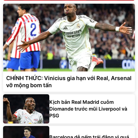
CHÍNH THỨC: Vinicius gia hạn với Real, Arsenal
vỡ mộng bom tấn
Kịch bản Real Madrid cuỗm
Diomande trước mũi Liverpool và
PSG
Barcelona dễ nếm trái đắng vì quá