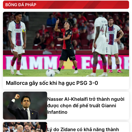
BÓNG ĐÁ PHÁP
Mallorca gây sốc khi hạ gục PSG 3-0
Nasser Al-Khelaifi trở thành người
được chọn để phế truất Gianni
Infantino
Lý do Zidane có khả năng thành