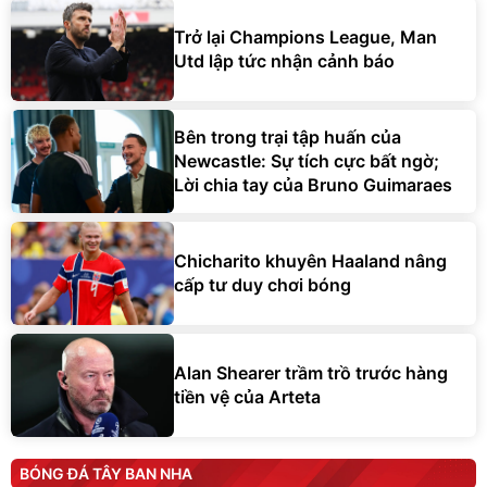
Trở lại Champions League, Man
Utd lập tức nhận cảnh báo
Bên trong trại tập huấn của
Newcastle: Sự tích cực bất ngờ;
Lời chia tay của Bruno Guimaraes
Chicharito khuyên Haaland nâng
cấp tư duy chơi bóng
Alan Shearer trầm trồ trước hàng
tiền vệ của Arteta
BÓNG ĐÁ TÂY BAN NHA