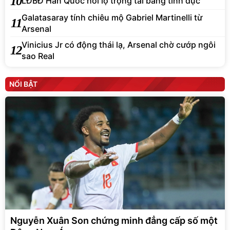
10
LĐBĐ Hàn Quốc hối lộ trọng tài bằng tình dục
Galatasaray tính chiêu mộ Gabriel Martinelli từ
11
Arsenal
Vinicius Jr có động thái lạ, Arsenal chờ cướp ngôi
12
sao Real
NỔI BẬT
Nguyễn Xuân Son chứng minh đẳng cấp số một