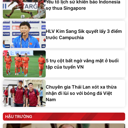
Yếu tố lịch sử khiến báo Indonesia
sợ thua Singapore
HLV Kim Sang Sik quyết lấy 3 điểm
trước Campuchia
5 trụ cột bất ngờ vắng mặt ở buổi
tập của tuyển VN
Chuyên gia Thái Lan xót xa thừa
nhận đi lùi so với bóng đá Việt
Nam
HẬU TRƯỜNG