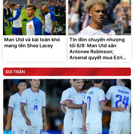
Man Utd và bài toán khó
Tin đồn chuyển nhượng
mang tên Shea Lacey
tối 6/8: Man Utd săn
Antonee Robinson;
Arsenal quyết mua Ezri
Konsa
SOI TRẬN