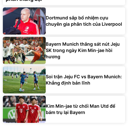
Dortmund sắp bổ nhiệm cựu
chuyên gia phân tích của Liverpool
Bayern Munich thắng sát nút Jeju
SK trong ngày Kim Min-jae hồi
hương
Soi trận Jeju FC vs Bayern Munich:
Khẳng định bản lĩnh
Kim Min-jae từ chối Man Utd để
bám trụ lại Bayern