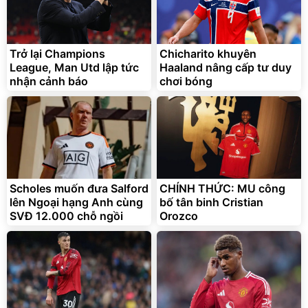
Trở lại Champions
Chicharito khuyên
League, Man Utd lập tức
Haaland nâng cấp tư duy
nhận cảnh báo
chơi bóng
Bạt phủ xe ô tô cao cấp,
Xe đạp điện trợ lực G-
tráng nhôm 03 lớp
Force C14 gấp gọn bỏ cốp
tiện lợi
392.000
9.900.000
đ
đ
325.000
7.092.000
Scholes muốn đưa Salford
đ
CHÍNH THỨC: MU công
đ
lên Ngoại hạng Anh cùng
bố tân binh Cristian
Đã bán nhiều
Đang xem nhiều
SVĐ 12.000 chỗ ngồi
Orozco
G-FORCE VIETNA