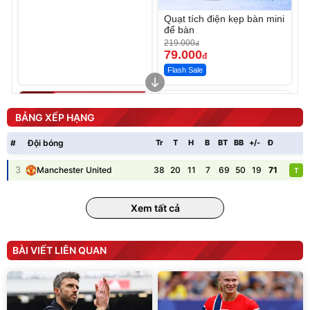
Quạt tích điện kẹp bàn mini
để bàn
219.000
đ
79.000
đ
Flash Sale
Unmute
Máy rửa xe cầm tay xịt rửa
cao áp có tạo bọt tuyết
BẢNG XẾP HẠNG
399.000
đ
#
Đội bóng
Tr
T
H
B
BT
BB
+/-
Đ
P
Đã bán nhiều
3
38
20
11
7
69
50
19
71
Manchester United
T
Xem tất cả
Bơm Lốp Kích Bình Ô Tô
V2 4in1 MEDICAR –
BÀI VIẾT LIÊN QUAN
12.000mAh
2.690.000
đ
1.335.100
đ
Hot Deal