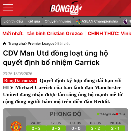
Lịch thi đấu
Kết quả
Chuyển nhượng
ASEAN Championship
N
ristian Orozco
CHÍNH THỨC: Vinicius gia hạn với Real
Mới nhất:
Trang chủ
Premier League
Bài viết
CĐV Man Utd đồng loạt ủng hộ
quyết định bổ nhiệm Carrick
23:26 18/05/2026
Quyết định ký hợp đồng dài hạn với
BongDa.com.vn
HLV Michael Carrick của ban lãnh đạo Manchester
United đang nhận được làn sóng ủng hộ mạnh mẽ từ
cộng đồng người hâm mộ trên diễn đàn Reddit.
PHONG ĐỘ
Thắng
Hòa
Thua
24-05
17-05
09-05
03-05
28-04
0 - 3
3 - 2
0 - 0
3 - 2
2 - 1