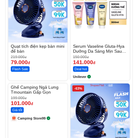
Quạt tích điện kẹp bàn mini
Serum Vaseline Gluta-Hya
để bàn
Dưỡng Da Sáng Mịn Sau 7
Ngày
219.000
150.000
đ
đ
79.000
141.000
đ
đ
Flash Sale
Deal hot
Unilever
Unmute
Ghế Camping Ngả Lưng
-49%
-63%
Tmountain Gấp Gọn
199.000
đ
101.000
đ
Giá tốt
Camping Store99