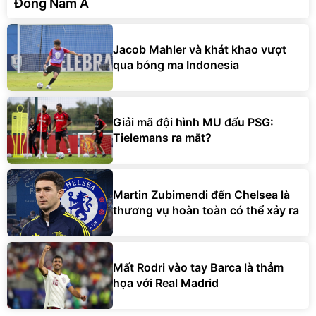
Đông Nam Á
Jacob Mahler và khát khao vượt
qua bóng ma Indonesia
Giải mã đội hình MU đấu PSG:
Tielemans ra mắt?
Martin Zubimendi đến Chelsea là
thương vụ hoàn toàn có thể xảy ra
Mất Rodri vào tay Barca là thảm
họa với Real Madrid