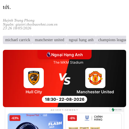
tới.
Huỳnh Trung Phong
Nguồn: giaitri.thoibaovhnt.com.vn
23:26 18/05/2026
michael carrick
manchester united
ngoại hạng anh
champions league
Ngoại Hạng Anh
The MKM Stadium
Hull City
Manchester United
18:30
- 22-08-2026
ADVERTISEMENT
-63%
-6%