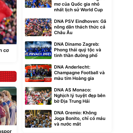
mơ của Quốc gia nhỏ
nhất lịch sử World Cup
DNA PSV Eindhoven: Gã
nông dân thách thức cả
Châu Âu
DNA Dinamo Zagreb:
Phong thái quý tộc và
n cơ
tinh thần đường phố
DNA Anderlecht:
Champagne Football và
màu tím Hoàng gia
DNA AS Monaco:
Nghịch lý tuyệt đẹp bên
bờ Địa Trung Hải
DNA Gremio: Không
Joga Bonito, chỉ có máu
và nước mắt
nspor