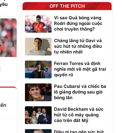
 yêu
OFF THE PITCH
Vì sao Quả bóng vàng
Rodri đứng ngoài cuộc
chơi truyền thông?
Chàng lãng tử Gavi và
sức hút từ những điều
tự nhiên nhất
Ferran Torres và định
2
nghĩa mới về một gã trai
quyến rũ
Pau Cubarsi và chiếc ba
lô giảng đường sau giờ
bóng lăn
iến
David Beckham và sức
hút từ cỗ máy quảng
cáo trên đất Mỹ
Điều gì tạo nên sức hút