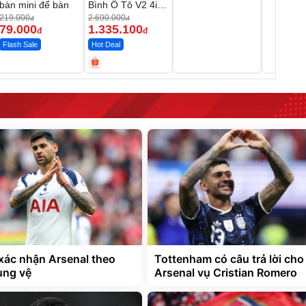
bàn mini để bàn
Bình Ô Tô V2 4in1
MEDICAR –
219.000
2.690.000
đ
đ
12.000mAh
79.000
1.335.100
đ
đ
Flash Sale
Hot Deal
ác nhận Arsenal theo
Tottenham có câu trả lời cho
ung vệ
Arsenal vụ Cristian Romero