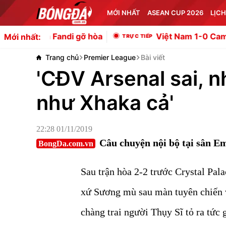
MỚI NHẤT
ASEAN CUP 2026
LỊCH
Fandi gỡ hòa
Việt Nam 1-0 Campuchia: Xuân S
Mới nhất:
Trang chủ
Premier League
Bài viết
'CĐV Arsenal sai, 
như Xhaka cả'
22:28 01/11/2019
Câu chuyện nội bộ tại sân Em
BongDa.com.vn
Sau trận hòa 2-2 trước Crystal Pala
xứ Sương mù sau màn tuyên chiến
chàng trai người Thụy Sĩ tỏ ra tức g