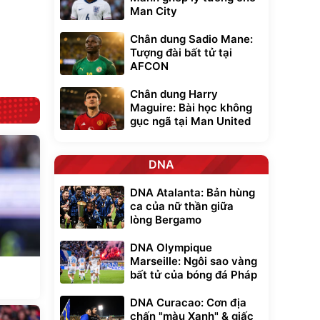
cao cấp, tráng
lực G-Force C14
Man City
nhôm 03 lớp
gấp gọn bỏ cốp
392.000
9.900.000
đ
đ
tiện lợi
325.000
7.092.000
đ
đ
Chân dung Sadio Mane:
Đã bán nhiều
Đang xem nhiều
Tượng đài bất tử tại
AFCON
G-FORCE VIETNA
Chân dung Harry
Maguire: Bài học không
gục ngã tại Man United
DNA
DNA Atalanta: Bản hùng
ca của nữ thần giữa
lòng Bergamo
DNA Olympique
Marseille: Ngôi sao vàng
bất tử của bóng đá Pháp
DNA Curacao: Cơn địa
chấn "màu Xanh" & giấc