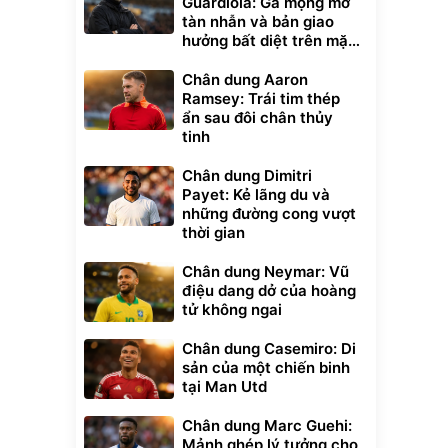
Guardiola: Gã mộng mơ
tàn nhẫn và bản giao
hưởng bất diệt trên mặt
cỏ xanh
Chân dung Aaron
Ramsey: Trái tim thép
ẩn sau đôi chân thủy
tinh
Chân dung Dimitri
Payet: Kẻ lãng du và
những đường cong vượt
thời gian
Chân dung Neymar: Vũ
điệu dang dở của hoàng
tử không ngai
xe cầm
ửa cao áp
t tuyết
Chân dung Casemiro: Di
0
sản của một chiến binh
đ
tại Man Utd
ều
Chân dung Marc Guehi:
Bạt phủ xe ô tô
Xe đạp điện trợ
Mảnh ghép lý tưởng cho