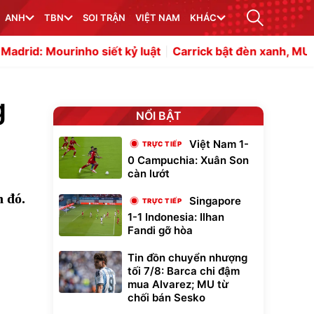
ANH
TBN
SOI TRẬN
VIỆT NAM
KHÁC
ho siết kỷ luật
Carrick bật đèn xanh, MU chi 16 triệu eu
g
NỔI BẬT
Việt Nam 1-
0 Campuchia: Xuân Son
càn lướt
n đó.
Singapore
1-1 Indonesia: Ilhan
Fandi gỡ hòa
Tin đồn chuyển nhượng
tối 7/8: Barca chi đậm
mua Alvarez; MU từ
chối bán Sesko