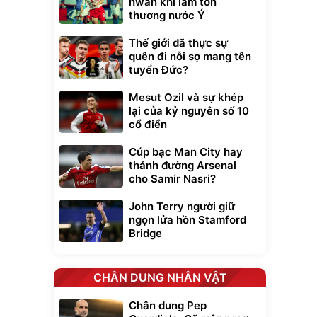
hwan khi làm tổn
thương nước Ý
Thế giới đã thực sự
quên đi nỗi sợ mang tên
tuyển Đức?
Mesut Ozil và sự khép
lại của kỷ nguyên số 10
cổ điển
Cúp bạc Man City hay
thánh đường Arsenal
cho Samir Nasri?
John Terry người giữ
ngọn lửa hồn Stamford
Bridge
CHÂN DUNG NHÂN VẬT
Chân dung Pep