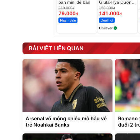
bàn mini để bàn
Gluta-Hya Dưỡng
Da Sáng Mịn Sau
219.000
150.000
đ
đ
7 Ngày
79.000
141.000
đ
đ
Flash Sale
Deal hot
Unilever
BÀI VIẾT LIÊN QUAN
Arsenal vỡ mộng chiêu mộ hậu vệ
Romano x
trẻ Noahkai Banks
đuổi 2 tr