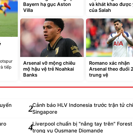
Bayern hạ gục Aston
và khát khao được
Villa
của Salah
ý
otspur
Arsenal vỡ mộng chiêu
Romano xác nhận
và tiếp
mộ hậu vệ trẻ Noahkai
Arsenal theo đuổi 
Banks
trung vệ
tuyển
Cảnh báo HLV Indonesia trước trận tử ch
2
Singapore
uro
Liverpool chuẩn bị "nẫng tay trên" Forest
4
trong vụ Ousmane Diomande