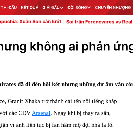
 THI ĐẤU
KẾT QUẢ
GIẢI ĐẤU
ĐỘI BÓNG
CHUYỂN NHƯỢNG
on càn lướt
Soi trận Ferencvaros vs Real Madrid: Mourin
nhưng không ai phản ứn
irates đã đi đến hồi kết nhưng những dư âm vẫn cò
ce, Granit Xhaka trở thành cái tên nổi tiếng khắp
 với các CĐV
Arsenal
. Ngay khi bị thay ra sân,
iận vì anh liên tục bị fan hâm mộ đội nhà la ló.