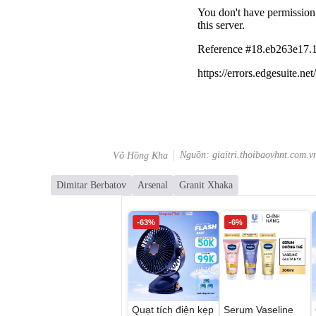
Nguồn: giaitri.thoibaovhnt.com.v
Võ Hồng Kha
Dimitar Berbatov
Arsenal
Granit Xhaka
-63%
-6%
Quạt tích điện kẹp
Serum Vaseline