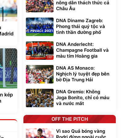
nông dân thách thức cả
Châu Âu
DNA Dinamo Zagreb:
Phong thái quý tộc và
ụ
tinh thần đường phố
Madrid
DNA Anderlecht:
Champagne Football và
màu tím Hoàng gia
DNA AS Monaco:
Nghịch lý tuyệt đẹp bên
bờ Địa Trung Hải
DNA Gremio: Không
àn kép
Joga Bonito, chỉ có máu
m
và nước mắt
OFF THE PITCH
Vì sao Quả bóng vàng
Rodri đứng ngoài cuộc