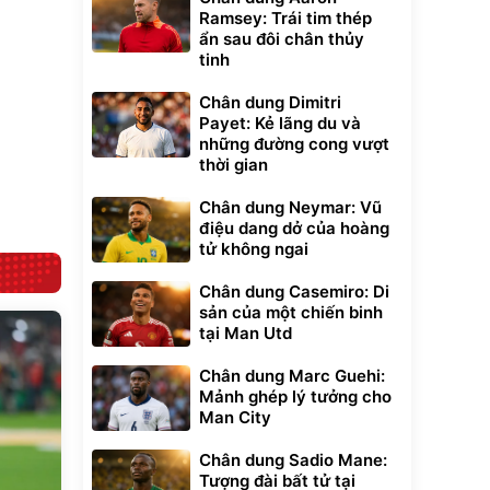
20/24/28 Cao Cấp
000
825.000
Ramsey: Trái tim thép
đ
đ
ẩn sau đôi chân thủy
Flash Sale
tinh
Lót ghế ôtô, nâng
Chân dung Dimitri
lưng chống nóng
Payet: Kẻ lãng du và
giúp thoải mái
những đường cong vượt
trong di chuyển
295.000
đ
thời gian
Đã bán nhiều
Chân dung Neymar: Vũ
điệu dang dở của hoàng
tử không ngai
Chân dung Casemiro: Di
sản của một chiến binh
tại Man Utd
Chân dung Marc Guehi:
Mảnh ghép lý tưởng cho
Man City
Chân dung Sadio Mane:
Tượng đài bất tử tại