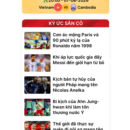
20:00 - 07-08-2026
Vietnam
Cambodia
VS
KÝ ỨC SÂN CỎ
Cơn ác mộng Paris và
90 phút kỳ lạ của
Ronaldo năm 1998
Khi áp lực quốc gia đẩy
Messi đến giới hạn từ bỏ
Kịch bản tự hủy của
người Pháp mang tên
Nicolas Anelka
Bi kịch của Ahn Jung-
hwan khi làm tổn
thương nước Ý
Thế giới đã thực sự
quên đi nỗi sợ mang tên