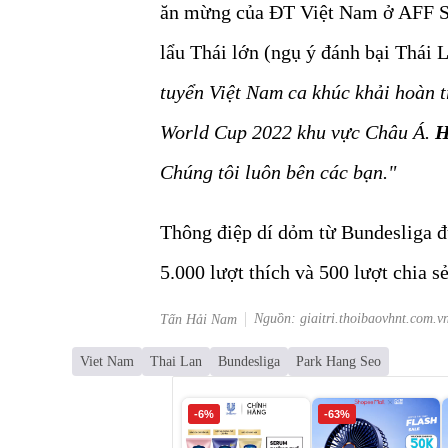
ăn mừng của ĐT Việt Nam ở AFF Su
lẩu Thái lớn (ngụ ý đánh bại Thái 
tuyển Việt Nam ca khúc khải hoàn t
World Cup 2022 khu vực Châu Á.
H
Chúng tôi luôn bên các bạn."
Thông điệp dí dỏm từ Bundesliga 
5.000 lượt thích và 500 lượt chia sẻ
Nguồn: giaitri.thoibaovhnt.com.v
Tấn Hải Nam
Viet Nam
Thai Lan
Bundesliga
Park Hang Seo
-6%
-63%