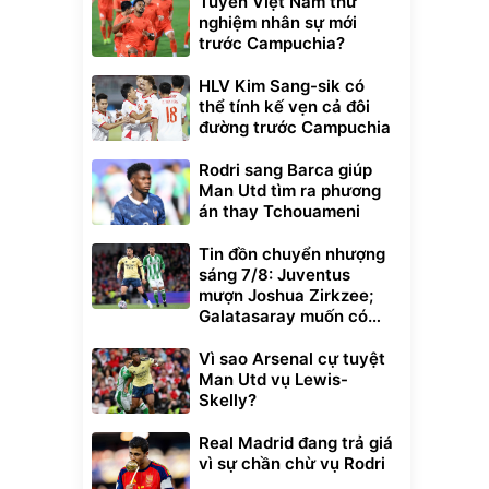
Tuyển Việt Nam thử
nghiệm nhân sự mới
trước Campuchia?
HLV Kim Sang-sik có
thể tính kế vẹn cả đôi
đường trước Campuchia
Rodri sang Barca giúp
Man Utd tìm ra phương
án thay Tchouameni
Tin đồn chuyển nhượng
sáng 7/8: Juventus
mượn Joshua Zirkzee;
Galatasaray muốn có
Gabriel Martinelli
Vì sao Arsenal cự tuyệt
Man Utd vụ Lewis-
Skelly?
Real Madrid đang trả giá
vì sự chần chừ vụ Rodri