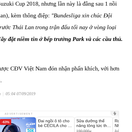
zuki Cup 2018, nhưng lần này là đằng sau 1 nồi
Lan), kèm thông điệp:
"Bundesliga xin chúc Đội
rước Thái Lan trong trận đấu tối nay ở vòng loại
ãy đặt niềm tin ở bếp trưởng Park và các cầu thủ.
được CĐV Việt Nam đón nhận phấn khích, với hơn
.
n
05:04 07/09/2019
Unmute
Unmute
Unmute
ADVERTISEMENT
Đai ngồi ô tô cho
Sữa dưỡng thể
Robot Hú
-63%
-27%
bé CECILA cho bé
nâng tông tức thì
Nhà - D2
1-9 tuổi
Vaseline Body
Thông M
190.000
3.000.000
đ