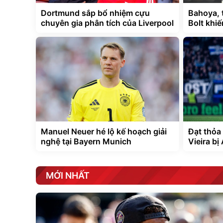
Dortmund sắp bổ nhiệm cựu
Bahoya, 
chuyên gia phân tích của Liverpool
Bolt khi
Manuel Neuer hé lộ kế hoạch giải
Đạt thỏa
nghệ tại Bayern Munich
Vieira bị
MỚI NHẤT