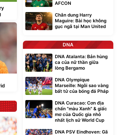
AFCON
ry
g
Chân dung Harry
Maguire: Bài học không
gục ngã tại Man United
DNA
DNA Atalanta: Bản hùng
ca của nữ thần giữa
lòng Bergamo
DNA Olympique
id
Marseille: Ngôi sao vàng
bất tử của bóng đá Pháp
DNA Curacao: Cơn địa
chấn "màu Xanh" & giấc
mơ của Quốc gia nhỏ
nhất lịch sử World Cup
DNA PSV Eindhoven: Gã