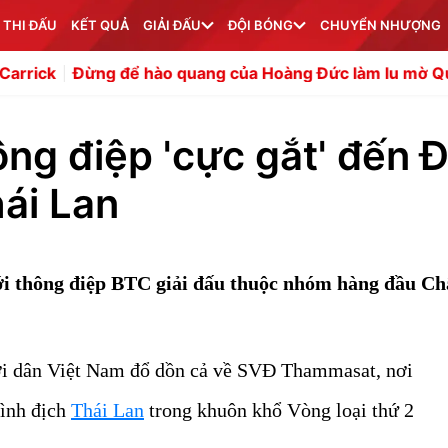
 THI ĐẤU
KẾT QUẢ
GIẢI ĐẤU
ĐỘI BÓNG
CHUYỂN NHƯỢNG
để hào quang của Hoàng Đức làm lu mờ Quang Hải
Chuy
ông điệp 'cực gắt' đến 
hái Lan
i thông điệp BTC giải đấu thuộc nhóm hàng đầu C
i dân Việt Nam đổ dồn cả về SVĐ Thammasat, nơi
kình địch
Thái Lan
trong khuôn khổ Vòng loại thứ 2