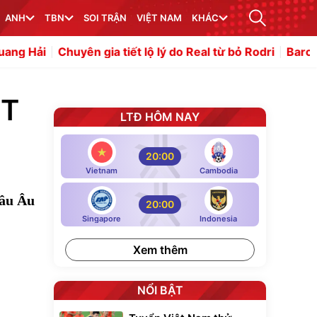
ANH
TBN
SOI TRẬN
VIỆT NAM
KHÁC
ên gia tiết lộ lý do Real từ bỏ Rodri
Barca lập danh sách
ĐT
LTĐ HÔM NAY
20:00
Vietnam
Cambodia
hâu Âu
20:00
Singapore
Indonesia
Xem thêm
NỔI BẬT