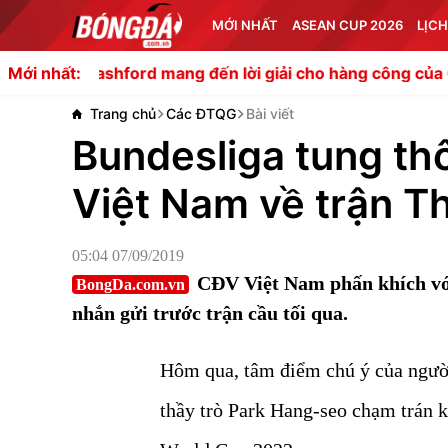
MỚI NHẤT
ASEAN CUP 2026
LỊCH
ford mang đến lời giải cho hàng công của Carrick
Đừng 
Mới nhất:
Trang chủ
Các ĐTQG
Bài viết
Bundesliga tung th
Việt Nam về trận T
05:04 07/09/2019
CĐV Việt Nam phấn khích vớ
BongDa.com.vn
nhắn gửi trước trận cầu tối qua.
Hôm qua, tâm điểm chú ý của ngườ
thầy trò Park Hang-seo chạm trán 