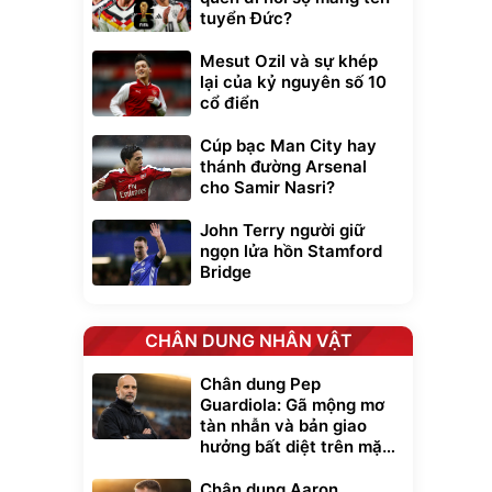
tuyển Đức?
Mesut Ozil và sự khép
lại của kỷ nguyên số 10
cổ điển
Cúp bạc Man City hay
thánh đường Arsenal
cho Samir Nasri?
John Terry người giữ
ngọn lửa hồn Stamford
Bridge
CHÂN DUNG NHÂN VẬT
Chân dung Pep
Guardiola: Gã mộng mơ
tàn nhẫn và bản giao
Unmute
hưởng bất diệt trên mặt
t Bụi Lau
Vali Bamozo
cỏ xanh
-001 -
Khung Nhôm
inh
9066 Size
Chân dung Aaron
1.000.000
đ
đ