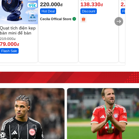
220.000
138.330
2.200.
đ
đ
Hot Deal
Discount
Flash Sale
Cecila Offical Store
Quạt tích điện kẹp
bàn mini để bàn
219.000
đ
79.000
đ
Flash Sale