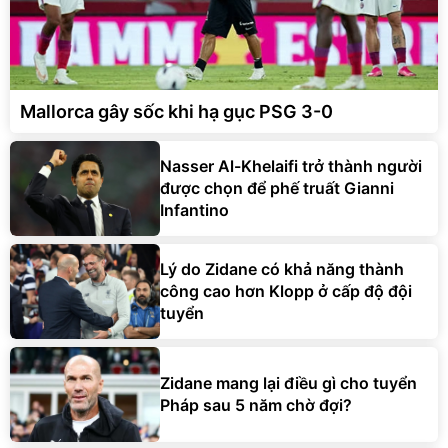
Mallorca gây sốc khi hạ gục PSG 3-0
Nasser Al-Khelaifi trở thành người
được chọn để phế truất Gianni
Infantino
Lý do Zidane có khả năng thành
công cao hơn Klopp ở cấp độ đội
tuyển
Zidane mang lại điều gì cho tuyển
Pháp sau 5 năm chờ đợi?