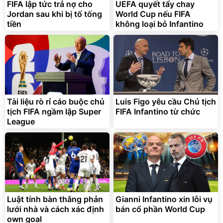
FIFA lập tức trả nợ cho
UEFA quyết tẩy chay
Jordan sau khi bị tố tống
World Cup nếu FIFA
tiền
không loại bỏ Infantino
Bạt phủ xe ô tô cao cấp,
Xe đạp điện trợ lực G-
tráng nhôm 03 lớp
Force C14 gấp gọn bỏ cốp
tiện lợi
392.000
9.900.000
đ
đ
325.000
7.092.000
Tài liệu rò rỉ cáo buộc chủ
đ
Luis Figo yêu cầu Chủ tịch
đ
tịch FIFA ngầm lập Super
FIFA Infantino từ chức
Đã bán nhiều
Đang xem nhiều
League
G-FORCE VIETNA
Luật tính bàn thắng phản
Gianni Infantino xin lỗi vụ
lưới nhà và cách xác định
bán cổ phần World Cup
own goal