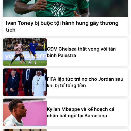
Ivan Toney bị buộc tội hành hung gây thương
tích
CĐV Chelsea thất vọng với tân
binh Palestra
FIFA lập tức trả nợ cho Jordan sau
khi bị tố tống tiền
Kylian Mbappe và kế hoạch cá
nhân bất ngờ tại Barcelona