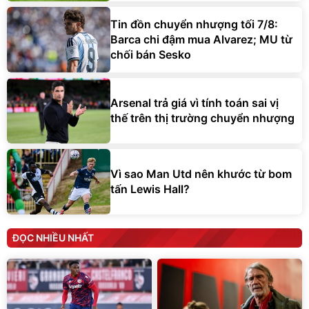
Tin đồn chuyển nhượng tối 7/8:
Barca chi đậm mua Alvarez; MU từ
chối bán Sesko
Arsenal trả giá vì tính toán sai vị
thế trên thị trường chuyển nhượng
Vì sao Man Utd nên khước từ bom
tấn Lewis Hall?
ĐỌC NHIỀU NHẤT