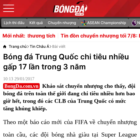
Lịch thi đấu
Kết quả
Chuyển nhượng
ASEAN Championship
N
ích
Tin đồn chuyển nhượng tối 7/8: Barca chi đậm mua 
Mới nhất:
Trang chủ
Tin Châu Á
Bài viết
Bóng đá Trung Quốc chi tiêu nhiều
gấp 17 lần trong 3 năm
10:13 29/01/2017
Khảo sát chuyển nhượng cho thấy, đội
BongDa.com.vn
bóng đá trên toàn thế giới đang chi tiêu nhiều hơn bao
giờ hết, trong đó các CLB của Trung Quốc có mức
tăng khủng khiếp.
Theo một báo cáo mới của FIFA về chuyển nhượng
toàn cầu, các đội bóng nhà giàu tại Super League