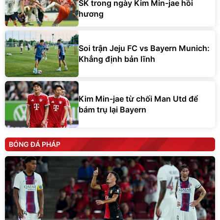
SK trong ngày Kim Min-jae hồi
hương
Soi trận Jeju FC vs Bayern Munich:
Khẳng định bản lĩnh
Kim Min-jae từ chối Man Utd để
bám trụ lại Bayern
BÓNG ĐÁ PHÁP