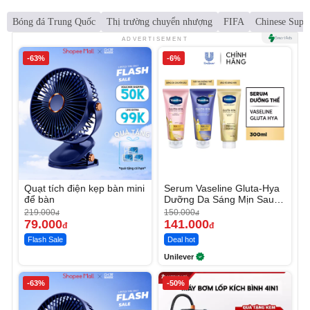
Bóng đá Trung Quốc
Thị trường chuyển nhượng
FIFA
Chinese Supe
ADVERTISEMENT
-63%
-6%
Quạt tích điện kẹp bàn mini
Serum Vaseline Gluta-Hya
để bàn
Dưỡng Da Sáng Mịn Sau 7
Ngày
219.000
150.000
đ
đ
79.000
141.000
đ
đ
Flash Sale
Deal hot
Unilever
-63%
-50%