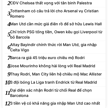
2
CĐV Chelsea thất vọng với tân binh Palestra
Tottenham có câu trả lời cho Arsenal vụ Cristian
3
Romero
4
Man Utd cần mức giá điên rồ để sở hữu Lewis Hall
Chỉ trích PSG tống tiền, Owen kêu gọi Liverpool từ
5
bỏ Barcola
Altay Bayindir chính thức rời Man Utd, gia nhập
6
Celta Vigo
7
Barca ra giá 45 triệu euro chiêu mộ Rodri
8
Jose Mourinho không hài lòng với Real Madrid
9
Thay Rodri, Man City liên hệ chiêu mộ Mac Allister
10
3 đội bóng La Liga tranh Endrick từ Real Madrid
Đại diện xác nhận Rodri từ chối Real để chọn
11
Barcelona
12
3 tiền vệ có khả năng gia nhập Man Utd cao nhất