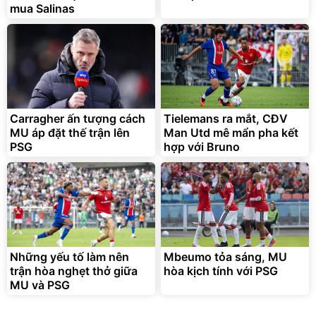
mua Salinas
Bạt phủ xe ô tô cao cấp,
Xe đạp điện trợ lực G-
tráng nhôm 03 lớp
Force C14 gấp gọn bỏ cốp
tiện lợi
392.000
9.900.000
đ
đ
325.000
7.092.000
đ
đ
Carragher ấn tượng cách
Tielemans ra mắt, CĐV
Đã bán nhiều
Đang xem nhiều
MU áp đặt thế trận lên
Man Utd mê mẩn pha kết
G-FORCE VIETNA
PSG
hợp với Bruno
Những yếu tố làm nên
Mbeumo tỏa sáng, MU
trận hòa nghẹt thở giữa
hòa kịch tính với PSG
MU và PSG