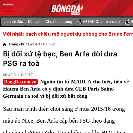
Lịch thi đấu
Kết quả
Chuyển nhượng
ASEAN Championship
N
u mộ người dự phòng cho Bruno Fernandes
Sao Bolton n
Mới nhất:
Trang chủ
Ligue 1
Bài viết
Bị đối xử tệ bạc, Ben Arfa đòi đưa
PSG ra toà
00:43 01/10/2017
Nguồn tin từ MARCA cho biết, tiền vệ
BongDa.com.vn
Hatem Ben Arfa có ý định đưa CLB Paris Saint-
Germain ra toà vì bị đối xử bất công.
Sau màn trình diễn chói sáng ở mùa 2015/16 trong
màu áo Nice, Ben Arfa cập bến PSG theo dạng
chuyển nhượng tự do. Tuy nhiên sau khi HLV Unai