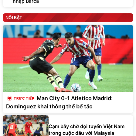
nhập Barca
NỔI BẬT
Man City 0-1 Atletico Madrid:
Dominguez khai thông thế bế tắc
Cạm bẫy chờ đợi tuyển Việt Nam
trong cuộc đấu với Malaysia