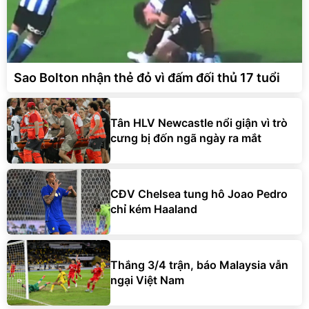
Sao Bolton nhận thẻ đỏ vì đấm đối thủ 17 tuổi
Tân HLV Newcastle nổi giận vì trò
cưng bị đốn ngã ngày ra mắt
CĐV Chelsea tung hô Joao Pedro
chỉ kém Haaland
Thắng 3/4 trận, báo Malaysia vẫn
ngại Việt Nam