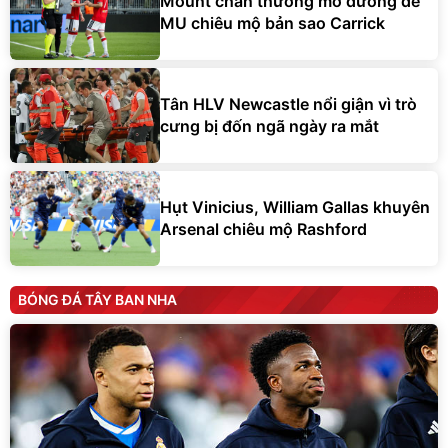
Mount chấn thương mở đường để
MU chiêu mộ bản sao Carrick
Tân HLV Newcastle nổi giận vì trò
cưng bị đốn ngã ngày ra mắt
Hụt Vinicius, William Gallas khuyên
Arsenal chiêu mộ Rashford
BÓNG ĐÁ TÂY BAN NHA