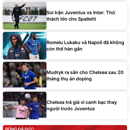
Soi trận Juventus vs Inter: Thử
thách lớn cho Spalletti
Romelu Lukaku và Napoli đã không
còn thể hàn gắn
Mudryk ra sân cho Chelsea sau 20
tháng thụ án doping
Chelsea trả giá vì canh bạc thay
người trước Juventus
BÓNG ĐÁ ĐỨC