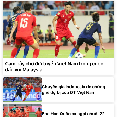
Cạm bẫy chờ đợi tuyển Việt Nam trong cuộc
đấu với Malaysia
Chuyên gia Indonesia dè chừng
ghế dự bị của ĐT Việt Nam
Báo Hàn Quốc ca ngợi chuỗi 22