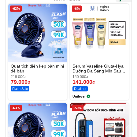
ADVERTISEMENT
-63%
-6%
Quạt tích điện kẹp bàn mini
Serum Vaseline Gluta-Hya
để bàn
Dưỡng Da Sáng Mịn Sau 7
Ngày
219.000
150.000
đ
đ
79.000
141.000
đ
đ
Flash Sale
Deal hot
Unilever
-63%
-50%