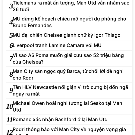
Tielemans ra mắt ấn tượng, Man Utd vẫn nhắm sao
3
26 tuổi
MU dừng kế hoạch chiêu mộ người dự phòng cho
4
Bruno Fernandes
5
MU đại chiến Chelsea giành chữ ký Igor Thiago
6
Liverpool tranh Lamine Camara với MU
Vì sao AS Roma muốn giải cứu sao 52 triệu bảng
7
của Chelsea?
Man City săn ngọc quý Barca, từ chối lời đề nghị
8
cho Rodri
Tân HLV Newcastle nổi giận vì trò cưng bị đốn ngã
9
ngày ra mắt
Michael Owen hoài nghi tương lai Sesko tại Man
10
Utd
11
Romano xác nhận Rashford ở lại Man Utd
Rodri thông báo với Man City về nguyện vọng gia
12