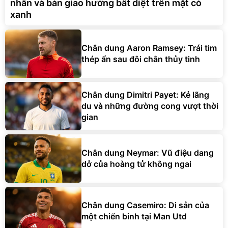
nhẫn và bản giao hưởng bất diệt trên mặt cỏ
xanh
Chân dung Aaron Ramsey: Trái tim
thép ẩn sau đôi chân thủy tinh
Chân dung Dimitri Payet: Kẻ lãng
du và những đường cong vượt thời
gian
Chân dung Neymar: Vũ điệu dang
dở của hoàng tử không ngai
Chân dung Casemiro: Di sản của
một chiến binh tại Man Utd