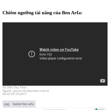
Chiêm ngưỡng tài năng của Ben Arfa:
Vũ Trần Duy Phúc
Nguồn: giaitri.thoibaovhnt.com.vn
00:43 01/10/2017
psg
hatem ben arfa