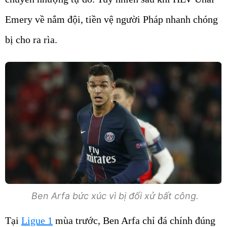
Emery về nắm đội, tiền vệ người Pháp nhanh chóng
bị cho ra rìa.
Ben Arfa bức xúc vì bị đối xử bất công.
Tại
Ligue 1
mùa trước, Ben Arfa chỉ đá chính đúng