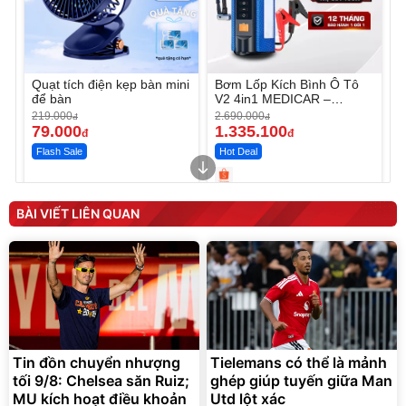
Quạt tích điện kẹp bàn mini
Bơm Lốp Kích Bình Ô Tô
để bàn
V2 4in1 MEDICAR –
12.000mAh
219.000
2.690.000
đ
đ
79.000
1.335.100
đ
đ
Flash Sale
Hot Deal
Unmute
Unmute
Máy ép chậm trái cây
Máy rửa xe cầm tay xịt rửa
BÀI VIẾT LIÊN QUAN
Elmich JEE 1855OL
cao áp có tạo bọt tuyết
3.000.000
đ
2.143.650
399.000
đ
đ
Flash Sale
Đã bán nhiều
Tin đồn chuyển nhượng
Tielemans có thể là mảnh
tối 9/8: Chelsea săn Ruiz;
ghép giúp tuyến giữa Man
MU kích hoạt điều khoản
Utd lột xác