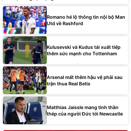
Romano hé lộ thông tin nội bộ Man
Utd về Rashford
Kulusevski và Kudus tái xuất tiếp
thêm sức mạnh cho Tottenham
Arsenal mất thêm hậu vệ phải sau
trận thua Real Betis
Matthias Jaissle mang tinh thần
thép của người Đức tới Newcastle