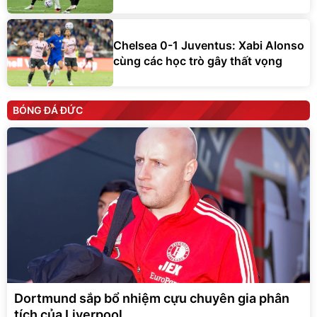
Chelsea 0-1 Juventus: Xabi Alonso
cùng các học trò gây thất vọng
BÓNG ĐÁ ĐỨC
Dortmund sắp bổ nhiệm cựu chuyên gia phân
tích của Liverpool