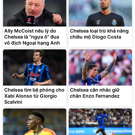
Flash Sale
Đã bán nhiều
Ally McCoist nêu lý do
Chelsea loại trừ khả năng
Chelsea là "ngựa ô" đua
chiêu mộ Diogo Costa
vô địch Ngoại hạng Anh
Bạt phủ xe ô tô cao cấp,
Xe đạp điện trợ lực G-
tráng nhôm 03 lớp
Force C14 gấp gọn bỏ cốp
tiện lợi
392.000
9.900.000
đ
đ
325.000
7.092.000
Chelsea tìm bệ phóng cho
đ
Chelsea cân nhắc giữ
đ
Xabi Alonso từ Giorgio
chân Enzo Fernandez
Đã bán nhiều
Đang xem nhiều
Scalvini
G-FORCE VIETNA