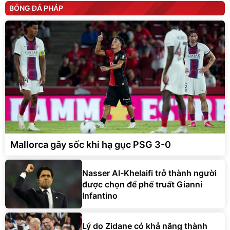
BÓNG ĐÁ PHÁP
Mallorca gây sốc khi hạ gục PSG 3-0
Nasser Al-Khelaifi trở thành người
được chọn để phế truất Gianni
Infantino
Lý do Zidane có khả năng thành