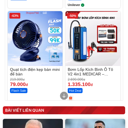
Unilever
-63%
-50%
Quạt tích điện kẹp bàn mini
Bơm Lốp Kích Bình Ô Tô
để bàn
V2 4in1 MEDICAR –
12.000mAh
219.000
2.690.000
đ
đ
79.000
1.335.100
đ
đ
Flash Sale
Hot Deal
Unmute
Unmute
Máy ép chậm trái cây
Máy rửa xe cầm tay xịt rửa
BÀI VIẾT LIÊN QUAN
Elmich JEE 1855OL
cao áp có tạo bọt tuyết
3.000.000
đ
2.143.650
399.000
đ
đ