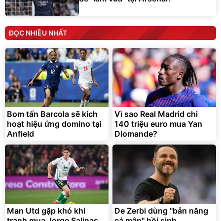
ĐỌC NHIỀU NHẤT
Bom tấn Barcola sẽ kích
Vì sao Real Madrid chi
hoạt hiệu ứng domino tại
140 triệu euro mua Yan
Anfield
Diomande?
Man Utd gặp khó khi
De Zerbi dùng ''bản năng
tranh mua Jorge Salinas
cá mập'' hồi sinh