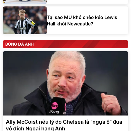
Tại sao MU khó chèo kéo Lewis
Hall khỏi Newcastle?
BÓNG ĐÁ ANH
Ally McCoist nêu lý do Chelsea là "ngựa ô" đua
vô địch Ngoại hạng Anh