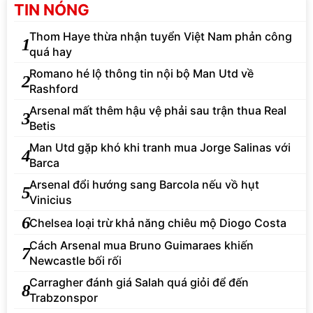
TIN NÓNG
Thom Haye thừa nhận tuyển Việt Nam phản công
1
quá hay
Romano hé lộ thông tin nội bộ Man Utd về
2
Rashford
Arsenal mất thêm hậu vệ phải sau trận thua Real
3
Betis
Man Utd gặp khó khi tranh mua Jorge Salinas với
4
Barca
Arsenal đổi hướng sang Barcola nếu vồ hụt
5
Vinicius
6
Chelsea loại trừ khả năng chiêu mộ Diogo Costa
Cách Arsenal mua Bruno Guimaraes khiến
7
Newcastle bối rối
Carragher đánh giá Salah quá giỏi để đến
8
Trabzonspor