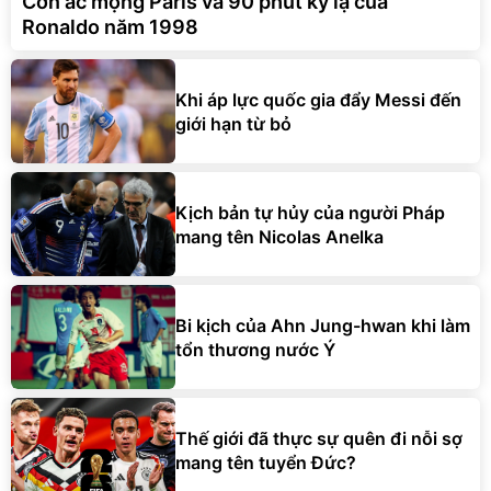
Cơn ác mộng Paris và 90 phút kỳ lạ của
Ronaldo năm 1998
Khi áp lực quốc gia đẩy Messi đến
giới hạn từ bỏ
Kịch bản tự hủy của người Pháp
mang tên Nicolas Anelka
Bi kịch của Ahn Jung-hwan khi làm
tổn thương nước Ý
Thế giới đã thực sự quên đi nỗi sợ
mang tên tuyển Đức?