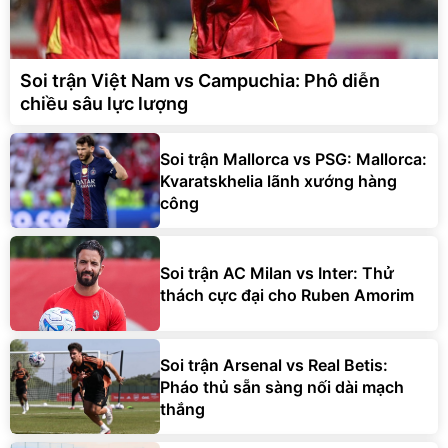
Soi trận Việt Nam vs Campuchia: Phô diễn
chiều sâu lực lượng
Soi trận Mallorca vs PSG: Mallorca:
Kvaratskhelia lãnh xướng hàng
công
Soi trận AC Milan vs Inter: Thử
thách cực đại cho Ruben Amorim
Soi trận Arsenal vs Real Betis:
Pháo thủ sẵn sàng nối dài mạch
thắng