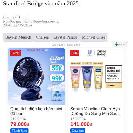
Stamford Bridge vào năm 2025.
Phạm Bá Thạch
Nguồn: giaitri.thoibaovhnt.com.vn
23:43 22/06/2024
Bayern Munich
Chelsea
Crystal Palace
Michael Olise
ADVERTISEMENT
-63%
-6%
Quạt tích điện kẹp bàn mini
Serum Vaseline Gluta-Hya
để bàn
Dưỡng Da Sáng Mịn Sau 7
Ngày
219.000
150.000
đ
đ
79.000
141.000
đ
đ
Flash Sale
Deal hot