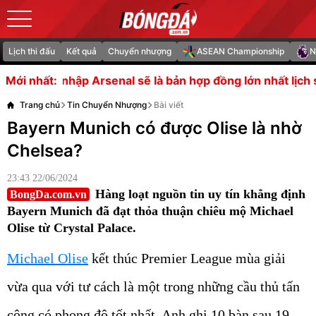
Lịch thi đấu
Kết quả
Chuyển nhượng
ASEAN Championship
N
enal sẽ là bản hợp đồng lớn nhất lịch sử Ngoại hạng Anh
Mới nhất:
Trang chủ
Tin Chuyển Nhượng
Bài viết
Bayern Munich có được Olise là nhờ
Chelsea?
23:43 22/06/2024
Hàng loạt nguồn tin uy tín khẳng định
BongDa.com.vn
Bayern Munich đã đạt thỏa thuận chiêu mộ Michael
Olise từ Crystal Palace.
Michael Olise
kết thúc Premier League mùa giải
vừa qua với tư cách là một trong những cầu thủ tấn
công có phong độ tốt nhất. Anh ghi 10 bàn sau 19