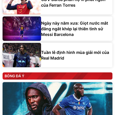
của Ferran Torres
Ngày này năm xưa: Giọt nước mắt
đắng ngắt khép lại thiên tình sử
Messi Barcelona
Tuần lễ định hình mùa giải mới của
Real Madrid
BÓNG ĐÁ Ý