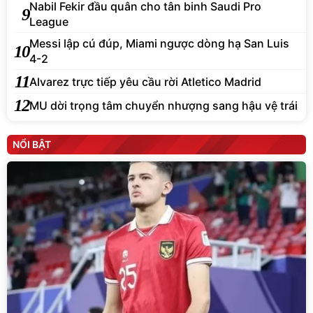
Nabil Fekir đầu quân cho tân binh Saudi Pro
9
League
Messi lập cú đúp, Miami ngược dòng hạ San Luis
10
4-2
11
Alvarez trực tiếp yêu cầu rời Atletico Madrid
12
MU dời trọng tâm chuyển nhượng sang hậu vệ trái
NỔI BẬT