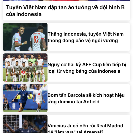
Tuyển Việt Nam đập tan ảo tưởng về đội hình B
của Indonesia
Thắng Indonesia, tuyển Việt Nam
thong dong bảo vệ ngôi vương
Nguy cơ hai kỳ AFF Cup liên tiếp bị
loại từ vòng bảng của Indonesia
Bom tấn Barcola sẽ kích hoạt hiệu
ứng domino tại Anfield
Vinicius Jr có nên rời Real Madrid
để "làm vua" tại Arsenal?