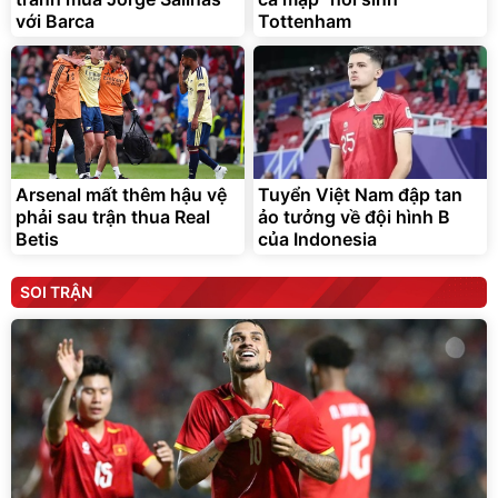
với Barca
Tottenham
Arsenal mất thêm hậu vệ
Tuyển Việt Nam đập tan
phải sau trận thua Real
ảo tưởng về đội hình B
Betis
của Indonesia
SOI TRẬN