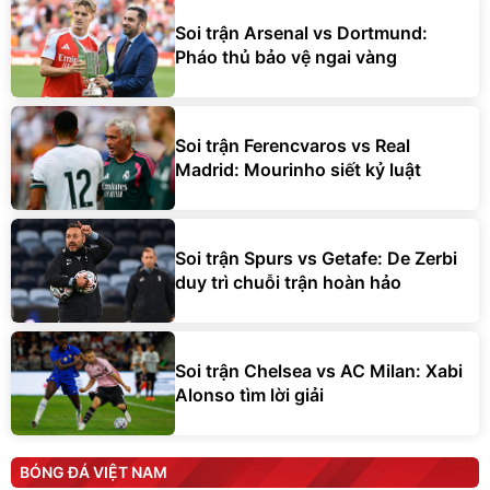
Soi trận Arsenal vs Dortmund:
Pháo thủ bảo vệ ngai vàng
Soi trận Ferencvaros vs Real
Madrid: Mourinho siết kỷ luật
Soi trận Spurs vs Getafe: De Zerbi
duy trì chuỗi trận hoàn hảo
Soi trận Chelsea vs AC Milan: Xabi
Alonso tìm lời giải
BÓNG ĐÁ VIỆT NAM