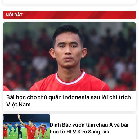
NỔI BẬT
Bài học cho thủ quân Indonesia sau lời chỉ trích
Việt Nam
Đình Bắc vươn tầm châu Á và bài
học từ HLV Kim Sang-sik