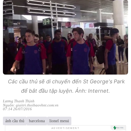
Các cầu thủ sẽ di chuyển đến St George's Park
để bắt đầu tập luyện. Ảnh: Internet.
Lương Thanh Thịnh
Nguồn: giaitri.thoibaovhnt.com.vn
07:14 26/07/2016
ảnh cầu thủ
barcelona
lionel messi
ADVERTISEMENT