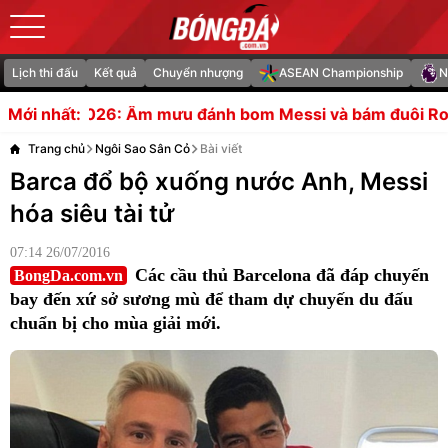
Lịch thi đấu
Kết quả
Chuyển nhượng
ASEAN Championship
N
 đánh bom Messi và bám đuôi Ronaldo
Nguyên lý vận hà
Mới nhất:
Trang chủ
Ngôi Sao Sân Cỏ
Bài viết
Barca đổ bộ xuống nước Anh, Messi
hóa siêu tài tử
07:14 26/07/2016
Các cầu thủ Barcelona đã đáp chuyến
BongDa.com.vn
bay đến xứ sở sương mù để tham dự chuyến du đấu
chuẩn bị cho mùa giải mới.