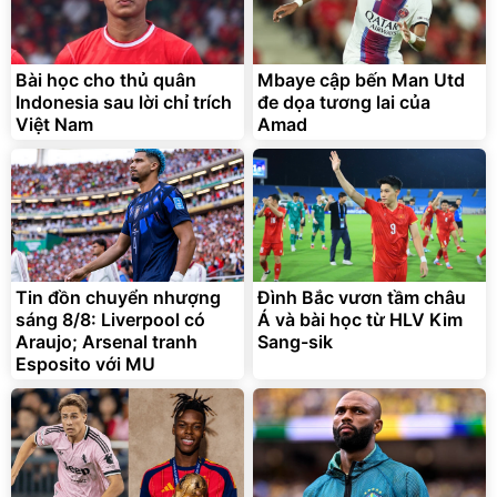
Bài học cho thủ quân
Mbaye cập bến Man Utd
Indonesia sau lời chỉ trích
đe dọa tương lai của
Việt Nam
Amad
Tin đồn chuyển nhượng
Đình Bắc vươn tầm châu
sáng 8/8: Liverpool có
Á và bài học từ HLV Kim
Araujo; Arsenal tranh
Sang-sik
Esposito với MU