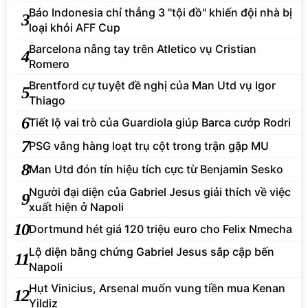
Báo Indonesia chỉ thẳng 3 "tội đồ" khiến đội nhà bị
3
loại khỏi AFF Cup
Barcelona nẫng tay trên Atletico vụ Cristian
4
Romero
Brentford cự tuyệt đề nghị của Man Utd vụ Igor
5
Thiago
6
Tiết lộ vai trò của Guardiola giúp Barca cướp Rodri
7
PSG vắng hàng loạt trụ cột trong trận gặp MU
8
Man Utd đón tín hiệu tích cực từ Benjamin Sesko
Người đại diện của Gabriel Jesus giải thích về việc
9
xuất hiện ở Napoli
10
Dortmund hét giá 120 triệu euro cho Felix Nmecha
Lộ diện bằng chứng Gabriel Jesus sắp cập bến
11
Napoli
Hụt Vinicius, Arsenal muốn vung tiền mua Kenan
12
Yildiz