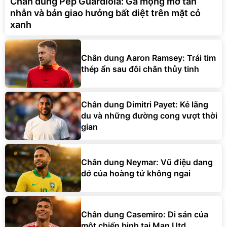
Chân dung Pep Guardiola: Gã mộng mơ tàn
nhẫn và bản giao hưởng bất diệt trên mặt cỏ
xanh
Chân dung Aaron Ramsey: Trái tim
thép ẩn sau đôi chân thủy tinh
Chân dung Dimitri Payet: Kẻ lãng
du và những đường cong vượt thời
gian
Chân dung Neymar: Vũ điệu dang
dở của hoàng tử không ngai
Chân dung Casemiro: Di sản của
một chiến binh tại Man Utd