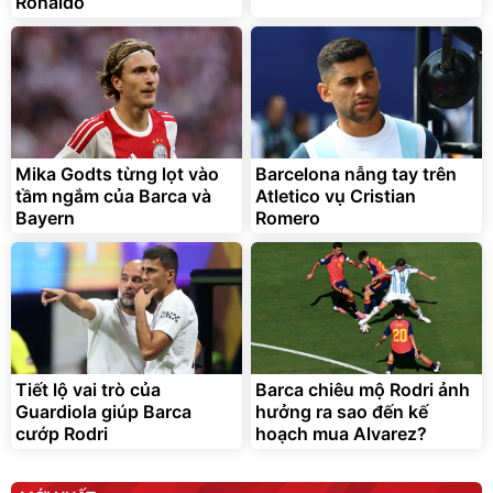
Ronaldo
Bạt phủ xe ô tô cao cấp,
Xe đạp điện trợ lực G-
tráng nhôm 03 lớp
Force C14 gấp gọn bỏ cốp
tiện lợi
392.000
9.900.000
đ
đ
325.000
7.092.000
đ
đ
Mika Godts từng lọt vào
Barcelona nẫng tay trên
Đã bán nhiều
Đang xem nhiều
tầm ngắm của Barca và
Atletico vụ Cristian
G-FORCE VIETNA
Bayern
Romero
Tiết lộ vai trò của
Barca chiêu mộ Rodri ảnh
Guardiola giúp Barca
hưởng ra sao đến kế
cướp Rodri
hoạch mua Alvarez?