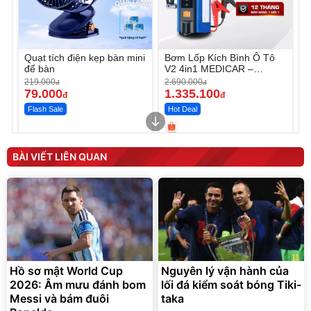
Quạt tích điện kẹp bàn mini
Bơm Lốp Kích Bình Ô Tô
để bàn
V2 4in1 MEDICAR –
12.000mAh
219.000
2.690.000
đ
đ
79.000
1.335.100
đ
đ
Flash Sale
Hot Deal
Unmute
Unmute
Máy ép chậm trái cây
Máy rửa xe cầm tay xịt rửa
BÀI VIẾT LIÊN QUAN
Elmich JEE 1855OL
cao áp có tạo bọt tuyết
3.000.000
đ
2.143.650
399.000
đ
đ
Flash Sale
Đã bán nhiều
Hồ sơ mật World Cup
Nguyên lý vận hành của
2026: Âm mưu đánh bom
lối đá kiểm soát bóng Tiki-
Messi và bám đuôi
taka