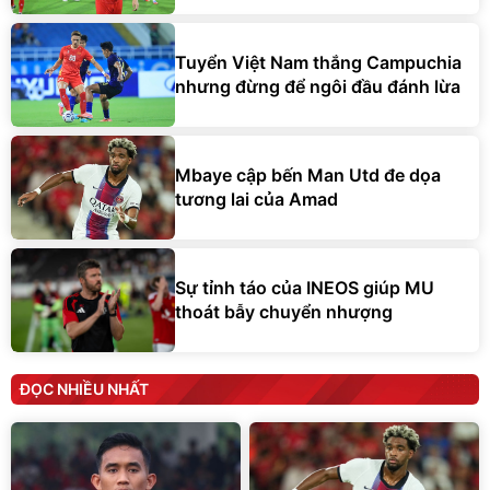
Tuyển Việt Nam thắng Campuchia
nhưng đừng để ngôi đầu đánh lừa
Mbaye cập bến Man Utd đe dọa
tương lai của Amad
Sự tỉnh táo của INEOS giúp MU
thoát bẫy chuyển nhượng
ĐỌC NHIỀU NHẤT