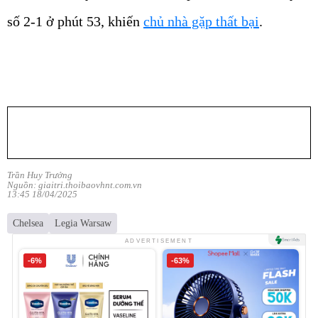
số 2-1 ở phút 53, khiến
chủ nhà gặp thất bại
.
Trần Huy Trưởng
Nguồn: giaitri.thoibaovhnt.com.vn
13:45 18/04/2025
Chelsea
Legia Warsaw
ADVERTISEMENT
-6%
-63%