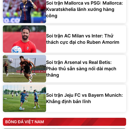
Soi trận Mallorca vs PSG: Mallorca:
Kvaratskhelia lãnh xướng hàng
công
Soi trận AC Milan vs Inter: Thử
thách cực đại cho Ruben Amorim
Soi trận Arsenal vs Real Betis:
Pháo thủ sẵn sàng nối dài mạch
thắng
Soi trận Jeju FC vs Bayern Munich:
Khẳng định bản lĩnh
BÓNG ĐÁ VIỆT NAM