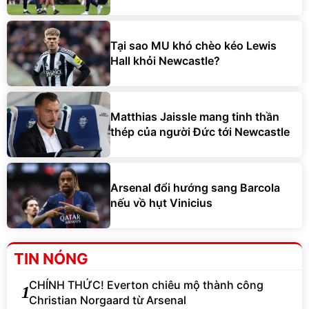
Tại sao MU khó chèo kéo Lewis
Hall khỏi Newcastle?
Matthias Jaissle mang tinh thần
thép của người Đức tới Newcastle
Arsenal đổi hướng sang Barcola
nếu vồ hụt Vinicius
TIN NÓNG
CHÍNH THỨC! Everton chiêu mộ thành công
1
Christian Norgaard từ Arsenal