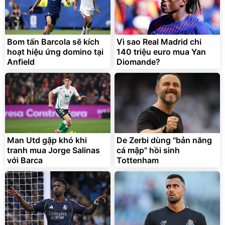
Bom tấn Barcola sẽ kích
Vì sao Real Madrid chi
hoạt hiệu ứng domino tại
140 triệu euro mua Yan
Anfield
Diomande?
Man Utd gặp khó khi
De Zerbi dùng ''bản năng
tranh mua Jorge Salinas
cá mập'' hồi sinh
với Barca
Tottenham