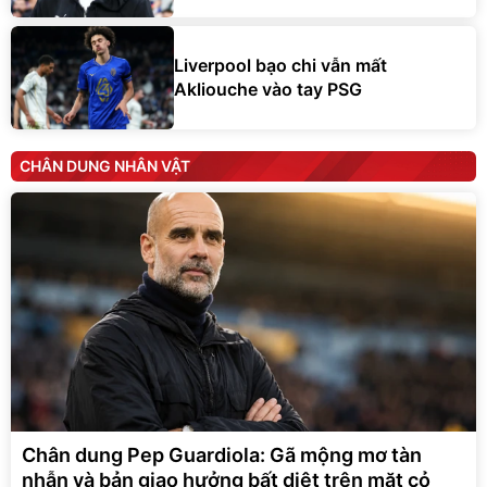
Liverpool bạo chi vẫn mất
Akliouche vào tay PSG
CHÂN DUNG NHÂN VẬT
Chân dung Pep Guardiola: Gã mộng mơ tàn
nhẫn và bản giao hưởng bất diệt trên mặt cỏ