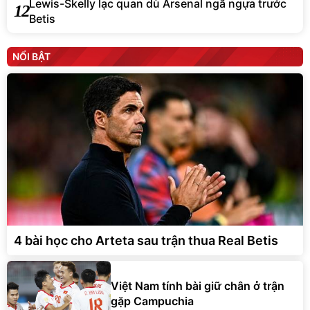
Lewis-Skelly lạc quan dù Arsenal ngã ngựa trước
12
Betis
NỔI BẬT
4 bài học cho Arteta sau trận thua Real Betis
Việt Nam tính bài giữ chân ở trận
gặp Campuchia