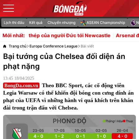
Lịch thi đấu
Kết quả
Chuyển nhượng
ASEAN Championship
N
ủa người Đức tới Newcastle
Arsenal đổi hướng sang Barco
Mới nhất:
Trang chủ
Europa Conference League
Bài viết
Bại tướng của Chelsea đối diện án
phạt nặng
13:45 18/04/2025
Theo BBC Sport, các cổ động viên
BongDa.com.vn
Legia Warsaw có thể khiến đội bóng con cưng dính án
phạt của UEFA vì những hành vi quá khích trên khán
đài trong trận đấu với Chelsea.
PHONG ĐỘ
Thắng
Hòa
Thua
23-05
17-05
10-05
02-05
26-04
4 - 0
1 - 2
0 - 1
1 - 0
4 - 0