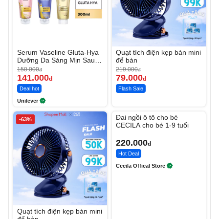
Serum Vaseline Gluta-Hya
Quạt tích điện kẹp bàn mini
Dưỡng Da Sáng Mịn Sau 7
để bàn
Ngày
150.000
219.000
đ
đ
141.000
79.000
đ
đ
Deal hot
Flash Sale
Unilever
Unmute
Đai ngồi ô tô cho bé
-63%
CECILA cho bé 1-9 tuổi
220.000
đ
Hot Deal
Cecila Offical Store
Quạt tích điện kẹp bàn mini
để bàn