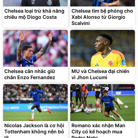
trong di chuyển
295.000
Chelsea loại trừ khả năng
Chelsea tìm bệ phóng cho
đ
chiêu mộ Diogo Costa
Xabi Alonso từ Giorgio
Đã bán nhiều
Scalvini
Chelsea cân nhắc giữ
MU và Chelsea đại chiến
chân Enzo Fernandez
vì Jhon Lucumi
Nicolas Jackson là cơ hội
Romano xác nhận Man
Tottenham không nên bỏ
City có kế hoạch mua
lỡ
Pedro Neto