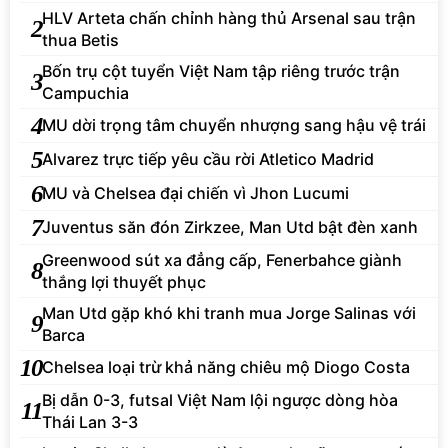
HLV Arteta chấn chỉnh hàng thủ Arsenal sau trận
2
thua Betis
Bốn trụ cột tuyển Việt Nam tập riêng trước trận
3
Campuchia
4
MU dời trọng tâm chuyển nhượng sang hậu vệ trái
5
Alvarez trực tiếp yêu cầu rời Atletico Madrid
6
MU và Chelsea đại chiến vì Jhon Lucumi
7
Juventus săn đón Zirkzee, Man Utd bật đèn xanh
Greenwood sút xa đẳng cấp, Fenerbahce giành
8
thắng lợi thuyết phục
Man Utd gặp khó khi tranh mua Jorge Salinas với
9
Barca
10
Chelsea loại trừ khả năng chiêu mộ Diogo Costa
Bị dẫn 0-3, futsal Việt Nam lội ngược dòng hòa
11
Thái Lan 3-3