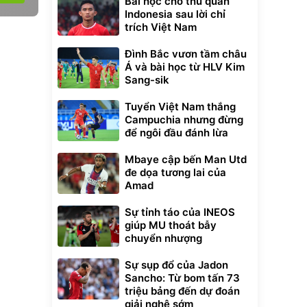
Bài học cho thủ quân
Indonesia sau lời chỉ
trích Việt Nam
Đình Bắc vươn tầm châu
Á và bài học từ HLV Kim
Sang-sik
Tuyển Việt Nam thắng
Campuchia nhưng đừng
để ngôi đầu đánh lừa
Mbaye cập bến Man Utd
đe dọa tương lai của
Amad
Sự tỉnh táo của INEOS
giúp MU thoát bẫy
chuyển nhượng
Sự sụp đổ của Jadon
Sancho: Từ bom tấn 73
triệu bảng đến dự đoán
giải nghệ sớm