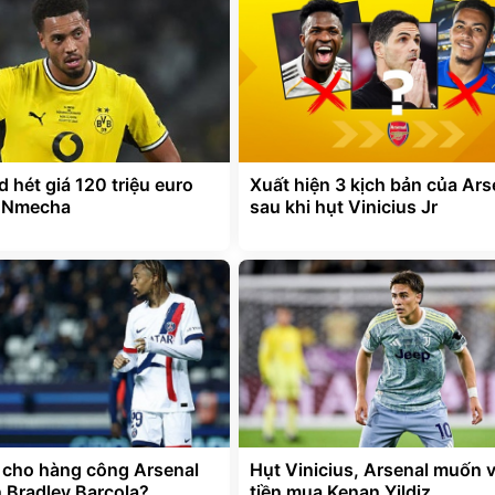
 hét giá 120 triệu euro
Xuất hiện 3 kịch bản của Ars
x Nmecha
sau khi hụt Vinicius Jr
t cho hàng công Arsenal
Hụt Vinicius, Arsenal muốn 
 Bradley Barcola?
tiền mua Kenan Yildiz