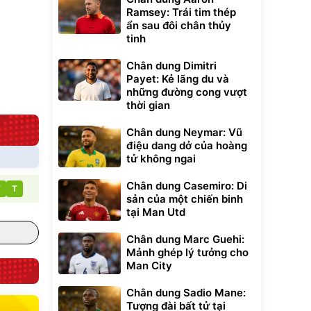
Ramsey: Trái tim thép
Lót ghế ôtô, nâng
ẩn sau đôi chân thủy
lưng chống nóng
tinh
giúp thoải mái
trong di chuyển
295.000
đ
Chân dung Dimitri
Đã bán nhiều
Payet: Kẻ lãng du và
những đường cong vượt
thời gian
Chân dung Neymar: Vũ
điệu dang dở của hoàng
tử không ngai
Chân dung Casemiro: Di
T
T
sản của một chiến binh
tại Man Utd
Chân dung Marc Guehi:
Mảnh ghép lý tưởng cho
Man City
Chân dung Sadio Mane:
Tượng đài bất tử tại