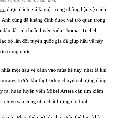
mento được Pháo thủ săn đón.
nto
được đánh giá là một trong những hậu vệ cánh
. Anh cũng đã khẳng định được vai trò quan trọng
ự dẫn dắt của huấn luyện viên Thomas Tuchel.
lạc bộ lẫn đội tuyển quốc gia đã giúp hậu vệ này
lớn trong nước.
 nhất một hậu vệ cánh vào mùa hè này, nhất là khi
Emirates trước khi thị trường chuyển nhượng đóng
y ra, huấn luyện viên Mikel Arteta cần tìm kiếm
rì chiều sâu cũng như chất lượng đội hình.
iên
của Pháo thủ nhờ lối chơi giàu thể lực, khả