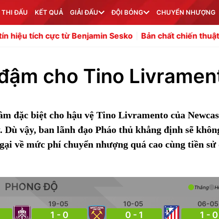
 THI ĐẤU
KẾT QUẢ
GIẢI ĐẤU
ĐỘI BÓNG
CHUYỂN NHƯỢNG
c từ Benjamin Sesko
Bản chất chiến thuật "dựng xe bus"
i đậm cho Tino Livramen
âm đặc biệt cho hậu vệ Tino Livramento của Newcas
 Dù vậy, ban lãnh đạo Pháo thủ khẳng định sẽ khôn
ngại về mức phí chuyển nhượng quá cao cùng tiền sử
PHONG ĐỘ
Thắng
H
19-05
10-05
06-05
1 - 0
0 - 1
1 - 0