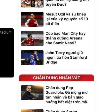
tuyển Đức?
Mesut Ozil và sự khép
lại của kỷ nguyên số 10
cổ điển
 Stadium
Cúp bạc Man City hay
thánh đường Arsenal
cho Samir Nasri?
John Terry người giữ
ngọn lửa hồn Stamford
Bridge
CHÂN DUNG NHÂN VẬT
Unmute
t Bụi Lau
Vali Bamozo
Chân dung Pep
-001 -
Khung Nhôm
Guardiola: Gã mộng mơ
inh
9066 Size
1.000.000
đ
đ
tàn nhẫn và bản giao
20/24/28 Cao Cấp
000
825.000
đ
đ
hưởng bất diệt trên mặt
Flash Sale
cỏ xanh
Chân dung Aaron