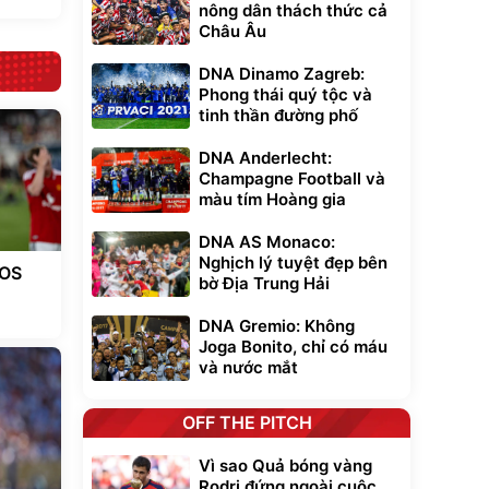
nông dân thách thức cả
Châu Âu
DNA Dinamo Zagreb:
Phong thái quý tộc và
tinh thần đường phố
DNA Anderlecht:
Champagne Football và
màu tím Hoàng gia
DNA AS Monaco:
Nghịch lý tuyệt đẹp bên
EOS
bờ Địa Trung Hải
DNA Gremio: Không
Joga Bonito, chỉ có máu
và nước mắt
OFF THE PITCH
Vì sao Quả bóng vàng
Rodri đứng ngoài cuộc