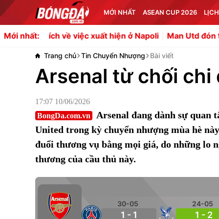
MỚI NHẤT
ASEAN CUP 2026
LỊCH
h về việc xuất hiện ở Napoli
Man Utd đón tín hiệu tích cự
Mới nhất:
Trang chủ
Tin Chuyển Nhượng
Bài viết
Arsenal từ chối ch
17:07 10/06/2026
Arsenal đang dành sự quan t
BongDa.com.vn
United trong kỳ chuyển nhượng mùa hè này.
đuổi thương vụ bằng mọi giá, do những lo 
thương của cầu thủ này.
30-05
24-05
1 - 1
1 - 2