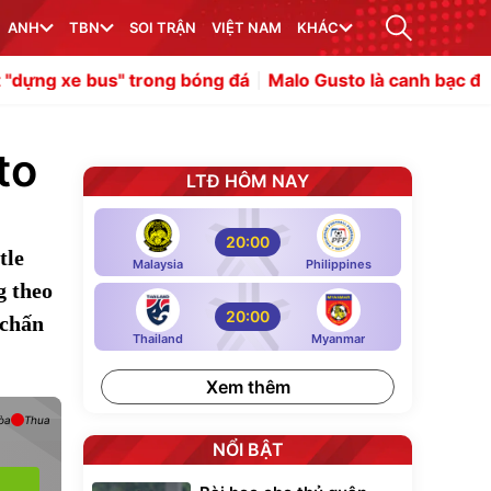
ANH
TBN
SOI TRẬN
VIỆT NAM
KHÁC
 trong bóng đá
Malo Gusto là canh bạc đáng chi tiền của
to
LTĐ HÔM NAY
20:00
tle
Malaysia
Philippines
g theo
20:00
 chấn
Thailand
Myanmar
Xem thêm
òa
Thua
NỔI BẬT