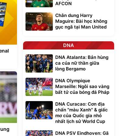
AFCON
Chân dung Harry
Maguire: Bài học không
gục ngã tại Man United
DNA
enal
DNA Atalanta: Bản hùng
ca của nữ thần giữa
lòng Bergamo
DNA Olympique
Marseille: Ngôi sao vàng
bất tử của bóng đá Pháp
DNA Curacao: Cơn địa
chấn "màu Xanh" & giấc
mơ của Quốc gia nhỏ
nhất lịch sử World Cup
vung
DNA PSV Eindhoven: Gã