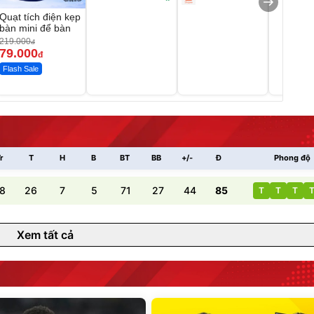
Quạt tích điện kẹp
bàn mini để bàn
219.000
đ
79.000
đ
Flash Sale
r
T
H
B
BT
BB
+/-
Đ
Phong độ
8
26
7
5
71
27
44
85
T
T
T
Xem tất cả