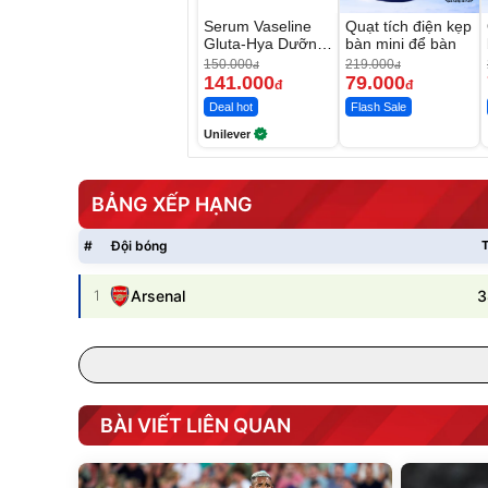
Serum Vaseline
Quạt tích điện kẹp
Gluta-Hya Dưỡng
bàn mini để bàn
Da Sáng Mịn Sau
150.000
219.000
đ
đ
7 Ngày
141.000
79.000
đ
đ
Deal hot
Flash Sale
Unilever
BẢNG XẾP HẠNG
#
Đội bóng
T
3
1
Arsenal
BÀI VIẾT LIÊN QUAN