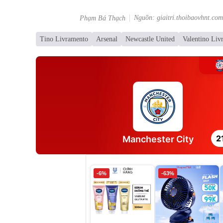
Nguồn: giaitri.thoibaovhnt.com
Phạm Bá Thạch
Tino Livramento
Arsenal
Newcastle United
Valentino Liv
2
Manchester City
-6%
-63%