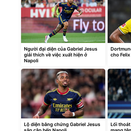
Người đại diện của Gabriel Jesus
Dortmund
giải thích về việc xuất hiện ở
cho Feli
Napoli
Lộ diện bằng chứng Gabriel Jesus
Lối thoá
sắp cập bến Napoli
mang tên