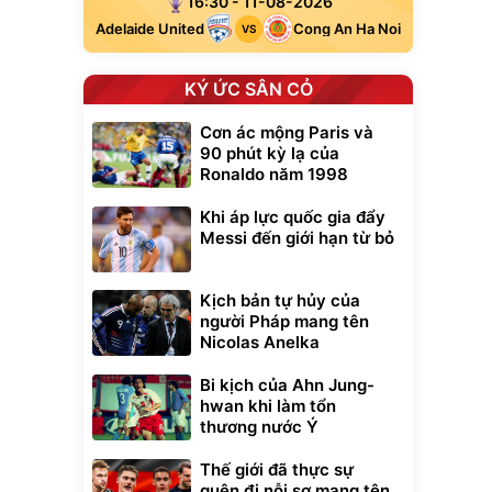
16:30 - 11-08-2026
Adelaide United
Cong An Ha Noi
VS
KÝ ỨC SÂN CỎ
Cơn ác mộng Paris và
90 phút kỳ lạ của
Ronaldo năm 1998
Khi áp lực quốc gia đẩy
Messi đến giới hạn từ bỏ
Kịch bản tự hủy của
người Pháp mang tên
Nicolas Anelka
Bi kịch của Ahn Jung-
hwan khi làm tổn
thương nước Ý
Thế giới đã thực sự
quên đi nỗi sợ mang tên