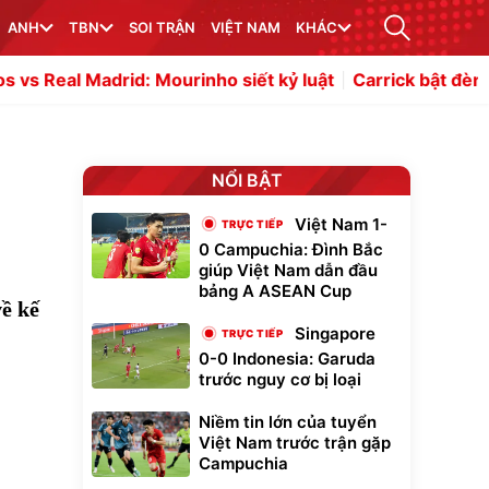
ANH
TBN
SOI TRẬN
VIỆT NAM
KHÁC
urinho siết kỷ luật
Carrick bật đèn xanh, MU chi 16 triệ
NỔI BẬT
Việt Nam 1-
0 Campuchia: Đình Bắc
giúp Việt Nam dẫn đầu
bảng A ASEAN Cup
ề kế
Singapore
0-0 Indonesia: Garuda
trước nguy cơ bị loại
Niềm tin lớn của tuyển
Việt Nam trước trận gặp
Campuchia