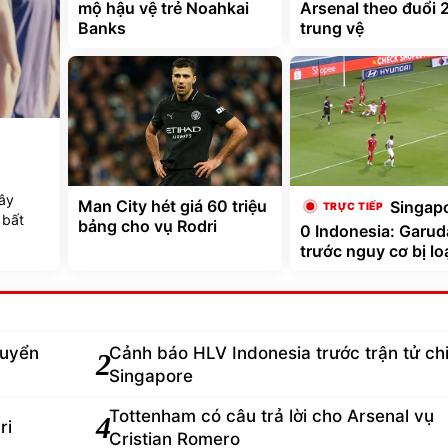
mộ hậu vệ trẻ Noahkai
Arsenal theo đuổi 
Banks
trung vệ
ây
Man City hét giá 60 triệu
Singap
 bất
bảng cho vụ Rodri
0 Indonesia: Garud
trước nguy cơ bị lo
tuyển
Cảnh báo HLV Indonesia trước trận tử ch
2
Singapore
Tottenham có câu trả lời cho Arsenal vụ
4
ri
Cristian Romero