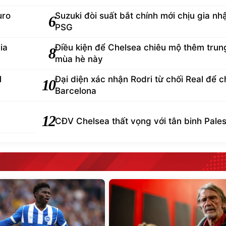
uro
Suzuki đòi suất bắt chính mới chịu gia nh
6
PSG
ia
Điều kiện để Chelsea chiêu mộ thêm trun
8
mùa hè này
l
Đại diện xác nhận Rodri từ chối Real để 
10
Barcelona
12
CĐV Chelsea thất vọng với tân binh Pales