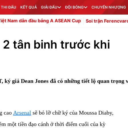
 THI ĐẤU
KẾT QUẢ
GIẢI ĐẤU
ĐỘI BÓNG
CHUYỂN NHƯỢNG
ảng A ASEAN Cup
Soi trận Ferencvaros vs Real Madrid: Mo
2 tân binh trước khi
ý giả Dean Jones đã có những tiết lộ quan trọng v
ng cao
Arsenal
sẽ bỏ lỡ chữ ký của Moussa Diaby,
êm một tiền đạo cánh ở thời điểm cuối của kỳ