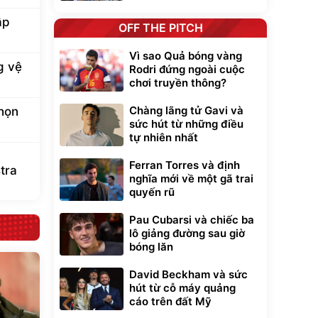
ập
OFF THE PITCH
Vì sao Quả bóng vàng
g vệ
Rodri đứng ngoài cuộc
chơi truyền thông?
Chàng lãng tử Gavi và
chọn
sức hút từ những điều
tự nhiên nhất
Ferran Torres và định
tra
nghĩa mới về một gã trai
quyến rũ
Pau Cubarsi và chiếc ba
lô giảng đường sau giờ
bóng lăn
David Beckham và sức
hút từ cỗ máy quảng
cáo trên đất Mỹ