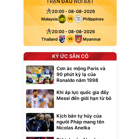
TRẬN ĐẤU NỔI BẬT
20:00 - 08-08-2026
Malaysia
Philippines
VS
20:00 - 08-08-2026
Thailand
Myanmar
VS
KÝ ỨC SÂN CỎ
Cơn ác mộng Paris và
90 phút kỳ lạ của
Ronaldo năm 1998
Khi áp lực quốc gia đẩy
Messi đến giới hạn từ bỏ
Kịch bản tự hủy của
người Pháp mang tên
Nicolas Anelka