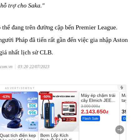
 hỗ trợ cho Saka."
ó thể đang trên đường cập bến Premier League.
người Pháp đã tiến rất gần đến việc gia nhập Aston
giá nhất lịch sử CLB.
.com.vn
03:20 22/07/2023
Unmute
Unmute
ADVERTISEMENT
Máy ép chậm trái
Máy rửa 
-63%
-50%
-28%
cây Elmich JEE
tay xịt r
1855OL
có tạo bọ
3.000.000
đ
2.143.650
399.00
đ
Flash Sale
Đã bán nhi
Quạt tích điện kẹp
Bơm Lốp Kích