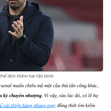
thể đón thêm hai tân binh.
rsenal muốn chiêu mộ một cầu thủ tấn công khác,
của kỳ chuyển nhượng
. Vì vậy, vào lúc đó, có lẽ họ
ể cải thiện hàng phòng ngự,
đồng thời tìm kiếm