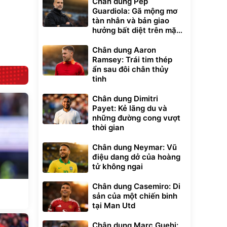
Chân dung Pep
cao cấp, tráng
lực G-Force C14
nhôm 03 lớp
gấp gọn bỏ cốp
Guardiola: Gã mộng mơ
392.000
9.900.000
đ
đ
tiện lợi
325.000
7.092.000
tàn nhẫn và bản giao
đ
đ
hưởng bất diệt trên mặt
Đã bán nhiều
Đang xem nhiều
cỏ xanh
G-FORCE VIETNA
Chân dung Aaron
Ramsey: Trái tim thép
ẩn sau đôi chân thủy
tinh
Chân dung Dimitri
Payet: Kẻ lãng du và
những đường cong vượt
thời gian
Chân dung Neymar: Vũ
điệu dang dở của hoàng
tử không ngai
Chân dung Casemiro: Di
sản của một chiến binh
tại Man Utd
Chân dung Marc Guehi: