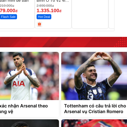
bàn mini để bàn
Bình Ô Tô V2 4in1
MEDICAR –
219.000
2.690.000
đ
đ
12.000mAh
79.000
1.335.100
đ
đ
Flash Sale
Hot Deal
ác nhận Arsenal theo
Tottenham có câu trả lời cho
ung vệ
Arsenal vụ Cristian Romero