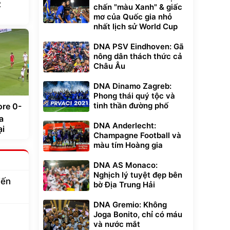
2
chấn "màu Xanh" & giấc
mơ của Quốc gia nhỏ
nhất lịch sử World Cup
DNA PSV Eindhoven: Gã
nông dân thách thức cả
Châu Âu
DNA Dinamo Zagreb:
Phong thái quý tộc và
tinh thần đường phố
ore 0-
a
DNA Anderlecht:
ại
Champagne Football và
màu tím Hoàng gia
DNA AS Monaco:
Nghịch lý tuyệt đẹp bên
iến
bờ Địa Trung Hải
DNA Gremio: Không
Joga Bonito, chỉ có máu
và nước mắt