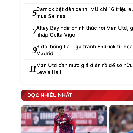
Carrick bật đèn xanh, MU chi 16 triệu e
5
mua Salinas
Altay Bayindir chính thức rời Man Utd, g
7
nhập Celta Vigo
3 đội bóng La Liga tranh Endrick từ Rea
9
Madrid
Man Utd cần mức giá điên rồ để sở hữu
11
Lewis Hall
ĐỌC NHIỀU NHẤT