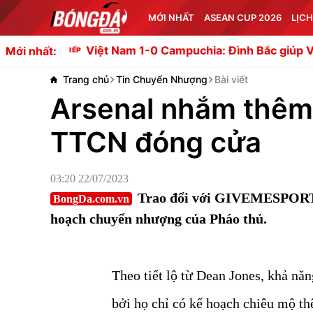
MỚI NHẤT
ASEAN CUP 2026
LỊCH
 Nam 1-0 Campuchia: Đình Bắc giúp Việt Nam dẫn đầu b
Mới nhất:
Trang chủ
Tin Chuyển Nhượng
Bài viết
Arsenal nhắm thêm 
TTCN đóng cửa
03:20 22/07/2023
Trao đổi với GIVEMESPORT, k
BongDa.com.vn
hoạch chuyển nhượng của Pháo thủ.
Theo tiết lộ từ Dean Jones, khả nă
bởi họ chỉ có kế hoạch chiêu mộ th