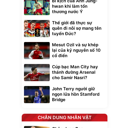
Bi kịch của Ahn Jung-
hwan khi làm tổn
thương nước Ý
Thế giới đã thực sự
quên đi nỗi sợ mang tên
tuyển Đức?
Mesut Ozil và sự khép
lại của kỷ nguyên số 10
cổ điển
Cúp bạc Man City hay
thánh đường Arsenal
cho Samir Nasri?
xe cầm
John Terry người giữ
ửa cao áp
ngọn lửa hồn Stamford
t tuyết
Bridge
0
đ
ều
CHÂN DUNG NHÂN VẬT
Bạt phủ xe ô tô
Xe đạp điện trợ