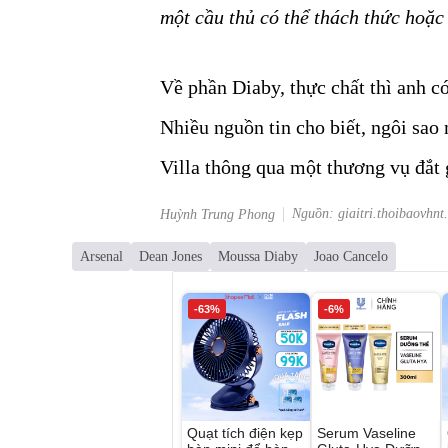
một cầu thủ có thể thách thức hoặc
Về phần Diaby, thực chất thì anh c
Nhiều nguồn tin cho biết, ngôi sao 
Villa thông qua một thương vụ đắt 
Nguồn: giaitri.thoibaovhnt
Huỳnh Trung Phong
Arsenal
Dean Jones
Moussa Diaby
Joao Cancelo
-63%
-6%
Quạt tích điện kẹp
Serum Vaseline