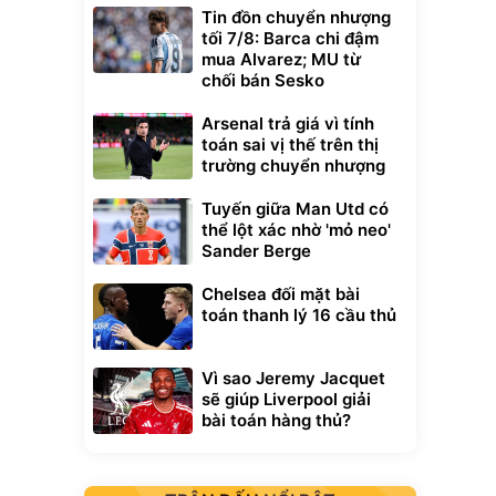
Tin đồn chuyển nhượng
tối 7/8: Barca chi đậm
mua Alvarez; MU từ
chối bán Sesko
Arsenal trả giá vì tính
toán sai vị thế trên thị
trường chuyển nhượng
Tuyến giữa Man Utd có
thể lột xác nhờ 'mỏ neo'
Sander Berge
Chelsea đối mặt bài
toán thanh lý 16 cầu thủ
Vì sao Jeremy Jacquet
sẽ giúp Liverpool giải
bài toán hàng thủ?