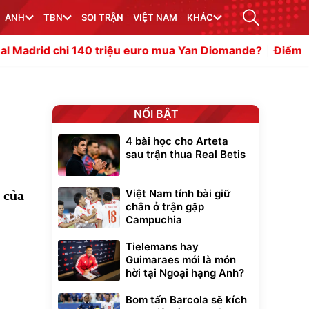
ANH
TBN
SOI TRẬN
VIỆT NAM
KHÁC
 140 triệu euro mua Yan Diomande?
Điểm tin bóng đá Việ
NỔI BẬT
4 bài học cho Arteta
sau trận thua Real Betis
Việt Nam tính bài giữ
g của
chân ở trận gặp
Campuchia
Tielemans hay
Guimaraes mới là món
hời tại Ngoại hạng Anh?
Bom tấn Barcola sẽ kích