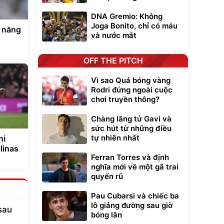
DNA Gremio: Không
Joga Bonito, chỉ có máu
n năng
và nước mắt
OFF THE PITCH
Vì sao Quả bóng vàng
Rodri đứng ngoài cuộc
chơi truyền thông?
Chàng lãng tử Gavi và
sức hút từ những điều
tự nhiên nhất
hi
linas
Ferran Torres và định
nghĩa mới về một gã trai
quyến rũ
Pau Cubarsi và chiếc ba
lô giảng đường sau giờ
sau
bóng lăn