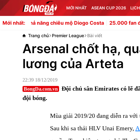
MỚI NHẤT
ASEAN CUP 2026
LỊCH
ả năng chiêu mộ Diogo Costa
25.000 fan đốt pháo sáng 
Mới nhất:
Trang chủ
Premier League
Bài viết
Arsenal chốt hạ, q
lương của Arteta
22:39 18/12/2019
Đội chủ sân Emirates có lẽ đã
BongDa.com.vn
đội bóng.
Mùa giải 2019/20 đang diễn ra với t
Sau khi sa thải HLV Unai Emery,
A