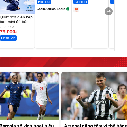
Hot Deal
Discount
Flash Sale
Cecila Offical Store
Quạt tích điện kẹp
bàn mini để bàn
219.000
đ
79.000
đ
Flash Sale
Barcola sẽ kích hoạt hiệu
Arsenal nâng tầm vị thế bằn