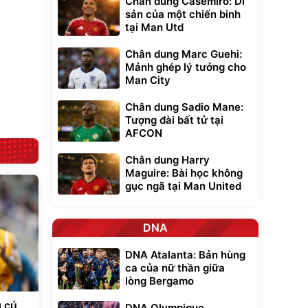
Chân dung Casemiro: Di
Flash Sale
sản của một chiến binh
tại Man Utd
Lót ghế ôtô, nâng
lưng chống nóng
Chân dung Marc Guehi:
giúp thoải mái
Mảnh ghép lý tưởng cho
trong di chuyển
295.000
Man City
đ
Đã bán nhiều
Chân dung Sadio Mane:
Tượng đài bất tử tại
AFCON
Chân dung Harry
Maguire: Bài học không
gục ngã tại Man United
DNA
DNA Atalanta: Bản hùng
ca của nữ thần giữa
lòng Bergamo
g cú
DNA Olympique