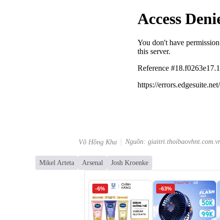
Nguồn: giaitri.thoibaovhnt.com.v
Võ Hồng Kha
Mikel Arteta
Arsenal
Josh Kroenke
-6%
-63%