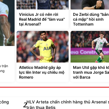
Vinicius Jr có nên rời
De Zerbi dùng ''bả
Real Madrid để "làm vua"
cá mập'' hồi sinh
tại Arsenal?
Tottenham
i
 trận
Atletico Madrid gây áp
Man Utd gặp khó k
ảng
lực lên Inter vụ chiêu mộ
tranh mua Jorge Sa
Romero
với Barca
công
HLV Arteta chấn chỉnh hàng thủ Arsenal 
2
trận thua Betis