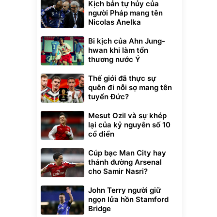
Kịch bản tự hủy của
người Pháp mang tên
Nicolas Anelka
Bi kịch của Ahn Jung-
hwan khi làm tổn
thương nước Ý
Thế giới đã thực sự
quên đi nỗi sợ mang tên
tuyển Đức?
Mesut Ozil và sự khép
lại của kỷ nguyên số 10
cổ điển
Cúp bạc Man City hay
thánh đường Arsenal
cho Samir Nasri?
John Terry người giữ
ngọn lửa hồn Stamford
Bridge