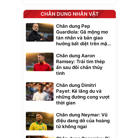
CHÂN DUNG NHÂN VẬT
Chân dung Pep
Guardiola: Gã mộng mơ
tàn nhẫn và bản giao
hưởng bất diệt trên mặt
cỏ xanh
Chân dung Aaron
Ramsey: Trái tim thép
ẩn sau đôi chân thủy
tinh
Chân dung Dimitri
Payet: Kẻ lãng du và
những đường cong vượt
thời gian
Unmute
Chân dung Neymar: Vũ
t Bụi Lau
Vali Bamozo
điệu dang dở của hoàng
-001 -
Khung Nhôm
tử không ngai
inh
9066 Size
1.000.000
đ
đ
20/24/28 Cao Cấp
000
825.000
đ
đ