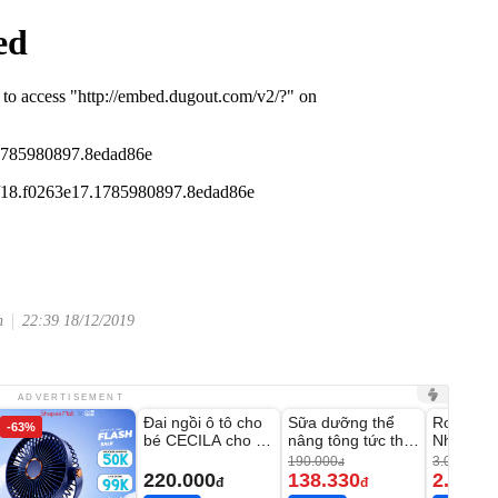
n
22:39 18/12/2019
Unmute
Unmute
Unmute
ADVERTISEMENT
Đai ngồi ô tô cho
Sữa dưỡng thể
Robot Hú
-63%
-27%
bé CECILA cho bé
nâng tông tức thì
Nhà - D2
1-9 tuổi
Vaseline Body
Thông M
190.000
3.000.000
đ
220.000
138.330
2.200.
đ
đ