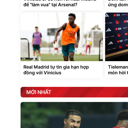
để "làm vua" tại Arsenal?
ứng domi
Real Madrid tự tin gia hạn hợp
Tieleman
đồng với Vinicius
món hời 
MỚI NHẤT