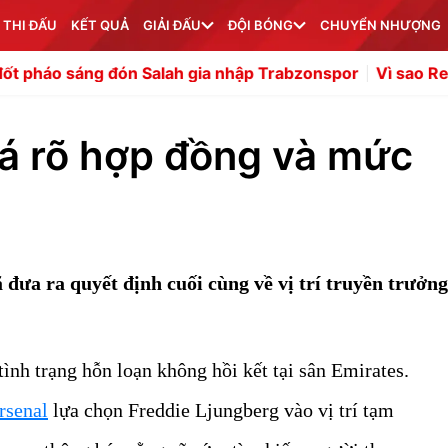
 THI ĐẤU
KẾT QUẢ
GIẢI ĐẤU
ĐỘI BÓNG
CHUYỂN NHƯỢNG
đón Salah gia nhập Trabzonspor
Vì sao Real Madrid chi
uá rõ hợp đồng và mức
 đưa ra quyết định cuối cùng về vị trí truyền trưởn
ình trạng hỗn loạn không hồi kết tại sân Emirates.
rsenal
lựa chọn Freddie Ljungberg vào vị trí tạm