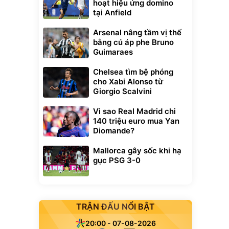
hoạt hiệu ứng domino
tại Anfield
Arsenal nâng tầm vị thế
bằng cú áp phe Bruno
Guimaraes
Chelsea tìm bệ phóng
cho Xabi Alonso từ
Giorgio Scalvini
Vì sao Real Madrid chi
140 triệu euro mua Yan
Diomande?
Mallorca gây sốc khi hạ
gục PSG 3-0
TRẬN ĐẤU NỔI BẬT
20:00 - 07-08-2026