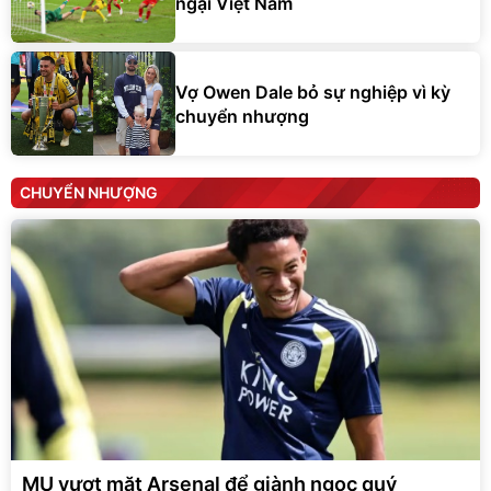
ngại Việt Nam
Vợ Owen Dale bỏ sự nghiệp vì kỳ
chuyển nhượng
CHUYỂN NHƯỢNG
MU vượt mặt Arsenal để giành ngọc quý