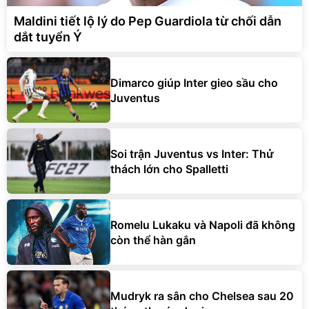
Maldini tiết lộ lý do Pep Guardiola từ chối dẫn
dắt tuyển Ý
Dimarco giúp Inter gieo sầu cho
Juventus
Soi trận Juventus vs Inter: Thử
thách lớn cho Spalletti
Romelu Lukaku và Napoli đã không
còn thể hàn gắn
Mudryk ra sân cho Chelsea sau 20