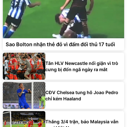
Sao Bolton nhận thẻ đỏ vì đấm đối thủ 17 tuổi
Tân HLV Newcastle nổi giận vì trò
cưng bị đốn ngã ngày ra mắt
CĐV Chelsea tung hô Joao Pedro
chỉ kém Haaland
Thắng 3/4 trận, báo Malaysia vẫn