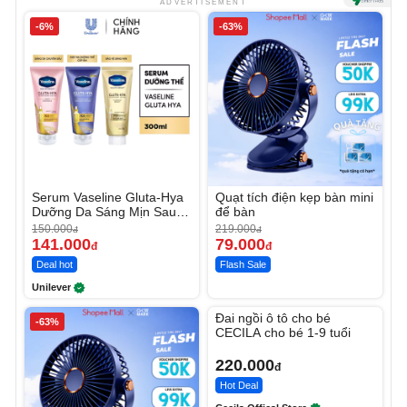
ADVERTISEMENT
-6%
-63%
Serum Vaseline Gluta-Hya
Quạt tích điện kẹp bàn mini
Dưỡng Da Sáng Mịn Sau 7
để bàn
Ngày
150.000
219.000
đ
đ
141.000
79.000
đ
đ
Deal hot
Flash Sale
Unilever
Unmute
Đai ngồi ô tô cho bé
-63%
CECILA cho bé 1-9 tuổi
220.000
đ
Hot Deal