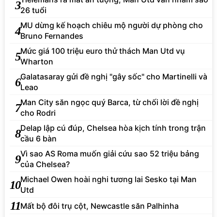
3
26 tuổi
MU dừng kế hoạch chiêu mộ người dự phòng cho
4
Bruno Fernandes
Mức giá 100 triệu euro thử thách Man Utd vụ
5
Wharton
Galatasaray gửi đề nghị "gây sốc" cho Martinelli và
6
Leao
Man City săn ngọc quý Barca, từ chối lời đề nghị
7
cho Rodri
Delap lập cú đúp, Chelsea hòa kịch tính trong trận
8
cầu 6 bàn
Vì sao AS Roma muốn giải cứu sao 52 triệu bảng
9
của Chelsea?
Michael Owen hoài nghi tương lai Sesko tại Man
10
Utd
11
Mất bộ đôi trụ cột, Newcastle săn Palhinha