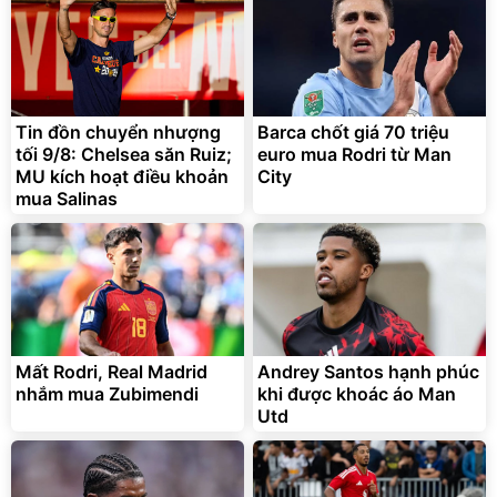
Tin đồn chuyển nhượng
Barca chốt giá 70 triệu
tối 9/8: Chelsea săn Ruiz;
euro mua Rodri từ Man
MU kích hoạt điều khoản
City
mua Salinas
Mất Rodri, Real Madrid
Andrey Santos hạnh phúc
nhắm mua Zubimendi
khi được khoác áo Man
Utd