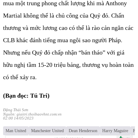
mua một trung phong chất lượng khi mà Anthony
Martial không thể là chủ công của Quỷ đỏ. Chấn
thương và mức lương cao có thể là rào cản ngăn các
CLB khác đánh tiếng mua ngôi sao người Pháp.
Nhưng nếu Quỷ đỏ chấp nhận “bán tháo” với giá
hữu nghị tầm 15-20 triệu bảng, thương vụ hoàn toàn
có thể xảy ra.
(Bạn đọc: Tú Tri)
Đặng Thái Sơn
Nguồn: giaitri.thoibaovhnt.com.vn
02:00 14/05/2023
Man United
Manchester United
Dean Henderson
Harry Maguire
Fr