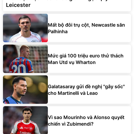
Leicester
Mất bộ đôi trụ cột, Newcastle săn
Palhinha
Mức giá 100 triệu euro thử thách
Man Utd vụ Wharton
Galatasaray gửi đề nghị "gây sốc"
cho Martinelli và Leao
Vì sao Mourinho và Alonso quyết
chiến vì Zubimendi?