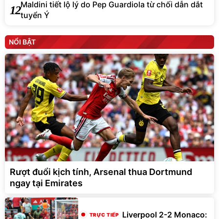
Maldini tiết lộ lý do Pep Guardiola từ chối dẫn dắt
12
tuyển Ý
NỔI BẬT
Rượt đuổi kịch tính, Arsenal thua Dortmund
ngay tại Emirates
Liverpool 2-2 Monaco: