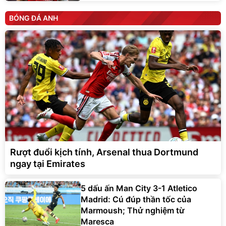
BÓNG ĐÁ ANH
Rượt đuổi kịch tính, Arsenal thua Dortmund
ngay tại Emirates
5 dấu ấn Man City 3-1 Atletico
Madrid: Cú đúp thần tốc của
Marmoush; Thử nghiệm từ
Maresca