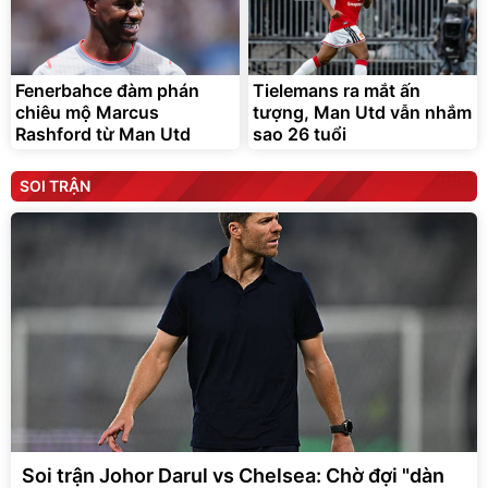
Fenerbahce đàm phán
Tielemans ra mắt ấn
chiêu mộ Marcus
tượng, Man Utd vẫn nhắm
Rashford từ Man Utd
sao 26 tuổi
SOI TRẬN
Soi trận Johor Darul vs Chelsea: Chờ đợi "dàn