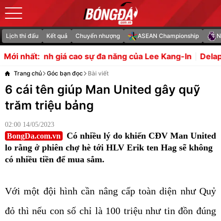
Lịch thi đấu
Kết quả
Chuyển nhượng
ASEAN Championship
N
 sự đa năng của Lee Kang-In
Delap lập cú đúp, Chelsea 
Mới nhất:
Trang chủ
Góc bạn đọc
Bài viết
6 cái tên giúp Man United gây quỹ
trăm triệu bảng
02:00 14/05/2023
Có nhiều lý do khiến CĐV Man United
BongDa.com.vn
lo rằng ở phiên chợ hè tới HLV Erik ten Hag sẽ không
có nhiều tiền để mua sắm.
Với một đội hình cần nâng cấp toàn diện như Quỷ
đỏ thì nếu con số chỉ là 100 triệu như tin đồn đúng