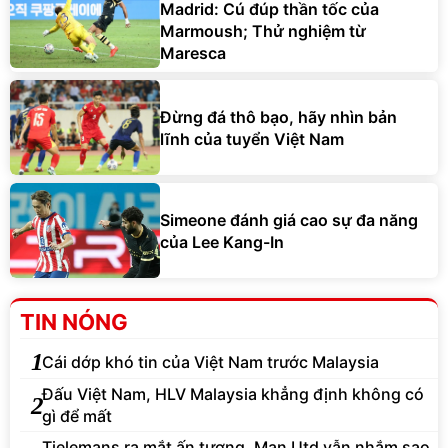
Madrid: Cú đúp thần tốc của
Marmoush; Thử nghiệm từ
Maresca
Đừng đá thô bạo, hãy nhìn bản
lĩnh của tuyển Việt Nam
Simeone đánh giá cao sự đa năng
của Lee Kang-In
TIN NÓNG
1
Cái dớp khó tin của Việt Nam trước Malaysia
Đấu Việt Nam, HLV Malaysia khẳng định không có
2
gì để mất
Tielemans ra mắt ấn tượng, Man Utd vẫn nhắm sao