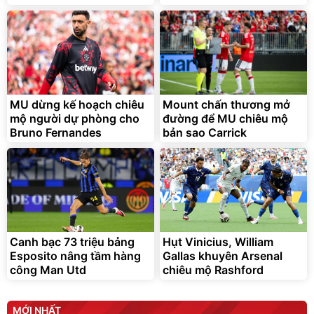
Lót ghế ôtô, nâng lưng
chống nóng giúp thoải mái
trong di chuyển
295.000
MU dừng kế hoạch chiêu
Mount chấn thương mở
đ
mộ người dự phòng cho
đường để MU chiêu mộ
Đã bán nhiều
Bruno Fernandes
bản sao Carrick
Canh bạc 73 triệu bảng
Hụt Vinicius, William
Esposito nâng tầm hàng
Gallas khuyên Arsenal
công Man Utd
chiêu mộ Rashford
MỚI NHẤT