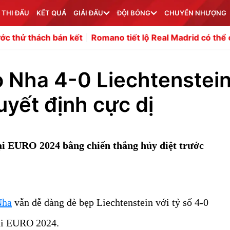
 THI ĐẤU
KẾT QUẢ
GIẢI ĐẤU
ĐỘI BÓNG
CHUYỂN NHƯỢNG
 bán kết
Romano tiết lộ Real Madrid có thể cho mượn En
 Nha 4-0 Liechtenstein
yết định cực dị
i EURO 2024 bằng chiến thắng hủy diệt trước
Nha
vẫn dễ dàng đè bẹp Liechtenstein với tỷ số 4-0
oại EURO 2024.