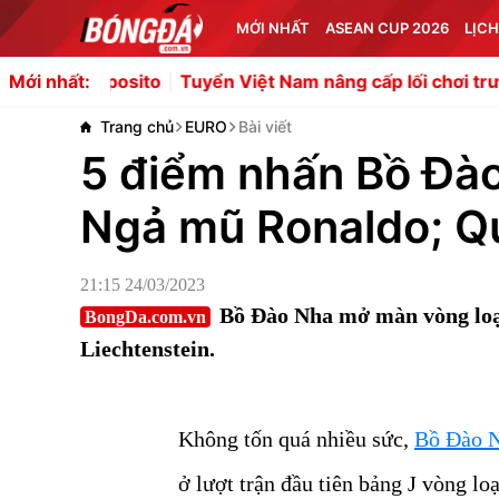
MỚI NHẤT
ASEAN CUP 2026
LỊCH
posito
Tuyển Việt Nam nâng cấp lối chơi trước thử thách
Mới nhất:
Trang chủ
EURO
Bài viết
5 điểm nhấn Bồ Đào
Ngả mũ Ronaldo; Qu
21:15 24/03/2023
Bồ Đào Nha mở màn vòng loạ
BongDa.com.vn
Liechtenstein.
Không tốn quá nhiều sức,
Bồ Đào 
ở lượt trận đầu tiên bảng J vòng l