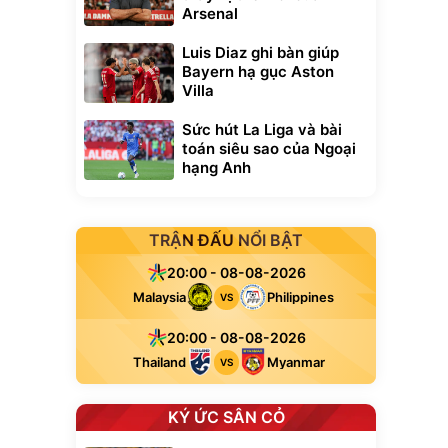
Arsenal
Luis Diaz ghi bàn giúp
Bayern hạ gục Aston
Villa
Sức hút La Liga và bài
toán siêu sao của Ngoại
hạng Anh
TRẬN ĐẤU NỔI BẬT
20:00 - 08-08-2026
Malaysia
Philippines
VS
20:00 - 08-08-2026
Thailand
Myanmar
VS
KÝ ỨC SÂN CỎ