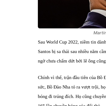
Martin
Sau World Cup 2022, niềm tin dàn
Santos bị sa thải sau nhiều năm cầ
ngờ chưa chấm dứt bởi lẽ ông cũng t
Chính vì thế, trận đầu tiên của Bồ
sức, Bồ Đào Nha tỏ ra vượt trội, họ
bóng đi trúng đích. Họ cũng chuyền
165 lần chuyền bóng của đối thủ.