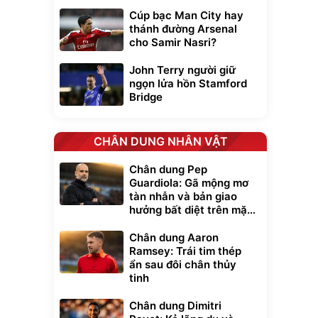
Cúp bạc Man City hay
thánh đường Arsenal
cho Samir Nasri?
John Terry người giữ
ngọn lửa hồn Stamford
Bridge
CHÂN DUNG NHÂN VẬT
Chân dung Pep
Guardiola: Gã mộng mơ
tàn nhẫn và bản giao
hưởng bất diệt trên mặt
cỏ xanh
Chân dung Aaron
Ramsey: Trái tim thép
ẩn sau đôi chân thủy
tinh
Chân dung Dimitri