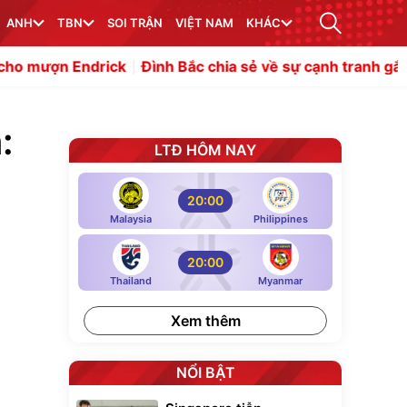
ANH
TBN
SOI TRẬN
VIỆT NAM
KHÁC
drick
Đình Bắc chia sẻ về sự cạnh tranh gắt gao ở tuyển
:
LTĐ HÔM NAY
20:00
Malaysia
Philippines
20:00
Thailand
Myanmar
Xem thêm
NỔI BẬT