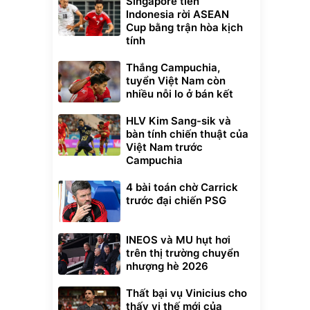
Singapore tiễn
Indonesia rời ASEAN
Cup bằng trận hòa kịch
tính
Thắng Campuchia,
tuyển Việt Nam còn
nhiều nỗi lo ở bán kết
HLV Kim Sang-sik và
bàn tính chiến thuật của
Việt Nam trước
Campuchia
4 bài toán chờ Carrick
trước đại chiến PSG
INEOS và MU hụt hơi
trên thị trường chuyển
nhượng hè 2026
Thất bại vụ Vinicius cho
thấy vị thế mới của