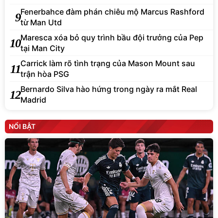
Fenerbahce đàm phán chiêu mộ Marcus Rashford
9
từ Man Utd
Maresca xóa bỏ quy trình bầu đội trưởng của Pep
10
tại Man City
Carrick làm rõ tình trạng của Mason Mount sau
11
trận hòa PSG
Bernardo Silva hào hứng trong ngày ra mắt Real
12
Madrid
NỔI BẬT