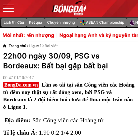
Lịch thi đấu
Kết quả
Chuyển nhượng
ASEAN Championship
N
ượng
Ngoại hạng Anh và kỷ nguyên tàn lụi của các huấn l
Mới nhất:
Trang chủ
Ligue 1
Bài viết
22h00 ngày 30/09, PSG vs
Bordeaux: Bất bại gặp bất bại
00:47 01/10/2017
Lần so tài tại sân Công viên các Hoàng
BongDa.com.vn
tử đêm nay thật sự rất đáng xem, bởi PSG và
Bordeaux là 2 đội hiếm hoi chưa để thua một trận nào
ở Ligue 1.
Địa điểm:
Sân Công viên các Hoàng tử
Tỉ lệ châu Á:
1.90 0:2 1/4 2.00