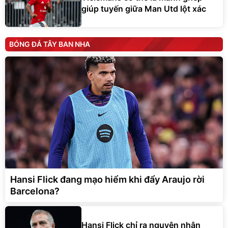
giúp tuyến giữa Man Utd lột xác
BÓNG ĐÁ TÂY BAN NHA
Hansi Flick đang mạo hiểm khi đẩy Araujo rời
Barcelona?
Hansi Flick chỉ ra nguyên nhân