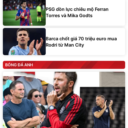
PSG dồn lực chiêu mộ Ferran
Torres và Mika Godts
Barca chốt giá 70 triệu euro mua
Rodri từ Man City
BÓNG ĐÁ ANH