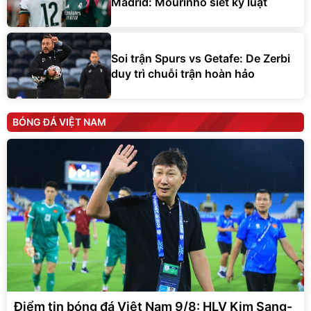
Madrid: Mourinho siết kỷ luật
Soi trận Spurs vs Getafe: De Zerbi
duy trì chuỗi trận hoàn hảo
BÓNG ĐÁ VIỆT NAM
Điểm tin bóng đá Việt Nam 9/8: HLV Kim Sang-