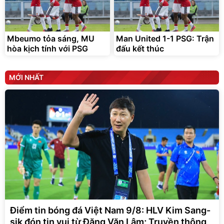
Mbeumo tỏa sáng, MU
Man United 1-1 PSG: Trận
hòa kịch tính với PSG
đấu kết thúc
MỚI NHẤT
Điểm tin bóng đá Việt Nam 9/8: HLV Kim Sang-
sik đón tin vui từ Đặng Văn Lâm; Truyền thông