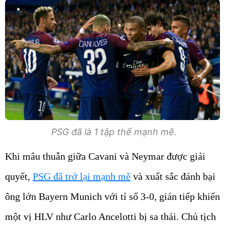
PSG đã là 1 tập thể mạnh mẽ.
Khi mâu thuẫn giữa Cavani và Neymar được giải
quyết,
PSG đã trở lại mạnh mẽ
và xuất sắc đánh bại
ông lớn Bayern Munich với tỉ số 3-0, gián tiếp khiến
một vị HLV như Carlo Ancelotti bị sa thải. Chủ tịch