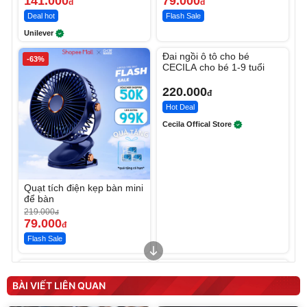
141.000
79.000
đ
đ
Deal hot
Flash Sale
Unilever
Unmute
Đai ngồi ô tô cho bé
-63%
CECILA cho bé 1-9 tuổi
220.000
đ
Hot Deal
Cecila Offical Store
Quạt tích điện kẹp bàn mini
để bàn
219.000
đ
79.000
đ
Flash Sale
Unmute
Unmute
Sữa dưỡng thể nâng tông
Robot Hút Bụi Lau Nhà -
tức thì Vaseline Body
D2-001 - Thông Minh
BÀI VIẾT LIÊN QUAN
190.000
3.000.000
đ
đ
138.330
2.200.000
đ
đ