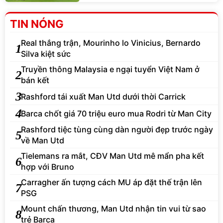
TIN NÓNG
Real thắng trận, Mourinho lo Vinicius, Bernardo
1
Silva kiệt sức
Truyền thông Malaysia e ngại tuyển Việt Nam ở
2
bán kết
3
Rashford tái xuất Man Utd dưới thời Carrick
4
Barca chốt giá 70 triệu euro mua Rodri từ Man City
Rashford tiệc tùng cùng dàn người đẹp trước ngày
5
về Man Utd
Tielemans ra mắt, CĐV Man Utd mê mẩn pha kết
6
hợp với Bruno
Carragher ấn tượng cách MU áp đặt thế trận lên
7
PSG
Mount chấn thương, Man Utd nhận tin vui từ sao
8
trẻ Barca