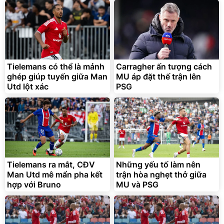
Discount
Flash Sale
Unmute
Vali Bamozo Khung Nhôm
9066 Size 20/24/28 Cao
Cấp
1.000.000
đ
825.000
Tielemans có thể là mảnh
Carragher ấn tượng cách
đ
ghép giúp tuyến giữa Man
MU áp đặt thế trận lên
Flash Sale
Utd lột xác
PSG
Lót ghế ôtô, nâng lưng
chống nóng giúp thoải mái
trong di chuyển
295.000
Tielemans ra mắt, CĐV
Những yếu tố làm nên
đ
Man Utd mê mẩn pha kết
trận hòa nghẹt thở giữa
Đã bán nhiều
hợp với Bruno
MU và PSG