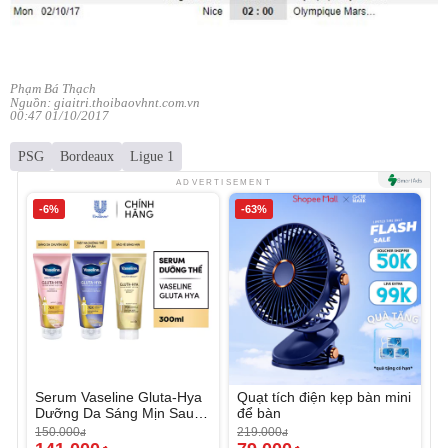
Phạm Bá Thạch
Nguồn: giaitri.thoibaovhnt.com.vn
00:47 01/10/2017
PSG
Bordeaux
Ligue 1
ADVERTISEMENT
-6%
-63%
Serum Vaseline Gluta-Hya
Quạt tích điện kẹp bàn mini
Dưỡng Da Sáng Mịn Sau 7
để bàn
Ngày
150.000
219.000
đ
đ