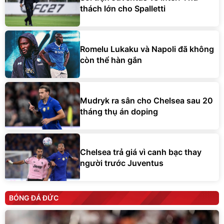
thách lớn cho Spalletti
Romelu Lukaku và Napoli đã không
còn thể hàn gắn
Mudryk ra sân cho Chelsea sau 20
tháng thụ án doping
Chelsea trả giá vì canh bạc thay
người trước Juventus
BÓNG ĐÁ ĐỨC