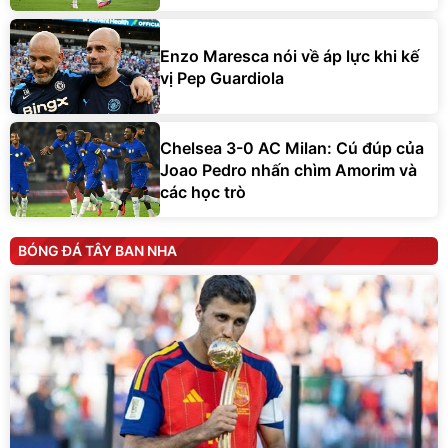
Enzo Maresca nói về áp lực khi kế
vị Pep Guardiola
Chelsea 3-0 AC Milan: Cú đúp của
Joao Pedro nhấn chìm Amorim và
các học trò
BÓNG ĐÁ TÂY BAN NHA