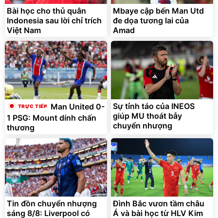
Bài học cho thủ quân
Mbaye cập bến Man Utd
Indonesia sau lời chỉ trích
đe dọa tương lai của
Việt Nam
Amad
Sự tỉnh táo của INEOS
Man United 0-
giúp MU thoát bẫy
1 PSG: Mount dính chấn
chuyển nhượng
thương
Tin đồn chuyển nhượng
Đình Bắc vươn tầm châu
sáng 8/8: Liverpool có
Á và bài học từ HLV Kim