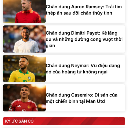
Chân dung Aaron Ramsey: Trái tim
thép ẩn sau đôi chân thủy tinh
Chân dung Dimitri Payet: Kẻ lãng
du và những đường cong vượt thời
gian
Chân dung Neymar: Vũ điệu dang
dở của hoàng tử không ngai
Chân dung Casemiro: Di sản của
một chiến binh tại Man Utd
KÝ ỨC SÂN CỎ