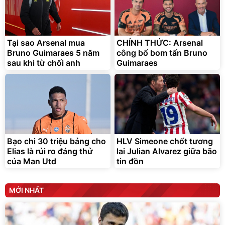
Bạt phủ xe ô tô cao cấp,
Xe đạp điện trợ lực G-
tráng nhôm 03 lớp
Force C14 gấp gọn bỏ cốp
tiện lợi
Tại sao Arsenal mua
CHÍNH THỨC: Arsenal
392.000
9.900.000
đ
đ
325.000
7.092.000
Bruno Guimaraes 5 năm
đ
công bố bom tấn Bruno
đ
sau khi từ chối anh
Guimaraes
Đã bán nhiều
Đang xem nhiều
G-FORCE VIETNA
Bạo chi 30 triệu bảng cho
HLV Simeone chốt tương
Elias là rủi ro đáng thử
lai Julian Alvarez giữa bão
của Man Utd
tin đồn
MỚI NHẤT