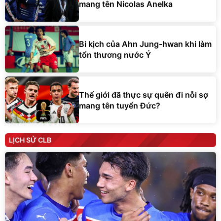
mang tên Nicolas Anelka
Bi kịch của Ahn Jung-hwan khi làm
tổn thương nước Ý
Thế giới đã thực sự quên đi nỗi sợ
mang tên tuyển Đức?
LỊCH SỬ CLB