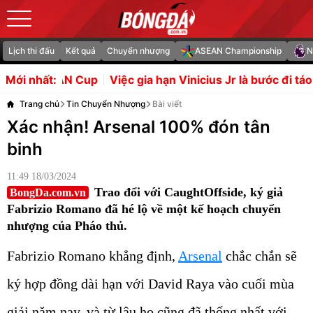
Lịch thi đấu
Kết quả
Chuyển nhượng
ASEAN Championship
N
ệc gia hạn Vinicius Jr là bước đi táo bạo của Real Madrid
Mới nhất:
Trang chủ
Tin Chuyển Nhượng
Bài viết
Xác nhận! Arsenal 100% đón tân
binh
11:49 18/03/2024
Trao đổi với CaughtOffside, ký giả
BongDa.com.vn
Fabrizio Romano đã hé lộ về một kế hoạch chuyển
nhượng của Pháo thủ.
Fabrizio Romano khẳng định,
Arsenal
chắc chắn sẽ
ký hợp đồng dài hạn với David Raya vào cuối mùa
giải năm nay, và từ lâu họ cũng đã thống nhất với