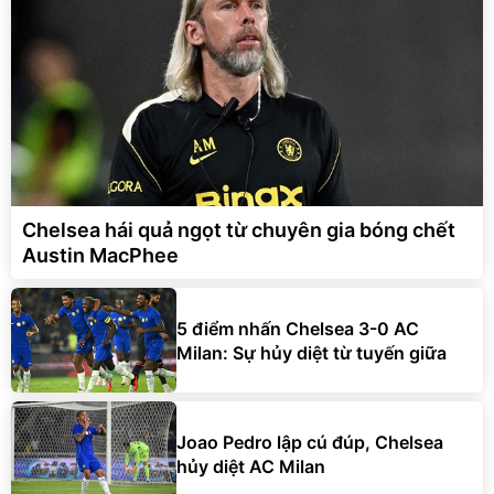
Chelsea hái quả ngọt từ chuyên gia bóng chết
Austin MacPhee
5 điểm nhấn Chelsea 3-0 AC
Milan: Sự hủy diệt từ tuyến giữa
Joao Pedro lập cú đúp, Chelsea
hủy diệt AC Milan