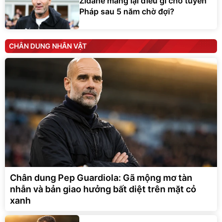
Zidane mang lại điều gì cho tuyển
Pháp sau 5 năm chờ đợi?
CHÂN DUNG NHÂN VẬT
Chân dung Pep Guardiola: Gã mộng mơ tàn
nhẫn và bản giao hưởng bất diệt trên mặt cỏ
xanh