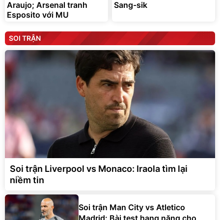
Araujo; Arsenal tranh
Sang-sik
Esposito với MU
SOI TRẬN
Soi trận Liverpool vs Monaco: Iraola tìm lại
niềm tin
Soi trận Man City vs Atletico
Madrid: Bài test hạng nặng cho