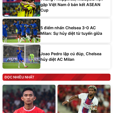
gặp Việt Nam ở bán kết ASEAN
Cup
5 điểm nhấn Chelsea 3-0 AC
Milan: Sự hủy diệt từ tuyến giữa
Joao Pedro lập cú đúp, Chelsea
hủy diệt AC Milan
ĐỌC NHIỀU NHẤT