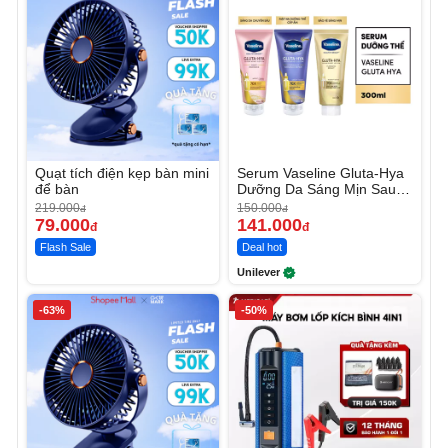
Quạt tích điện kẹp bàn mini
Serum Vaseline Gluta-Hya
để bàn
Dưỡng Da Sáng Mịn Sau 7
Ngày
219.000
150.000
đ
đ
79.000
141.000
đ
đ
Flash Sale
Deal hot
Unilever
-63%
-50%