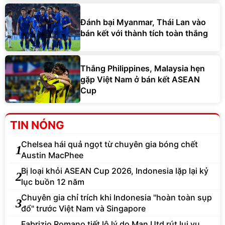
Đánh bại Myanmar, Thái Lan vào
bán kết với thành tích toàn thắng
Thắng Philippines, Malaysia hẹn
gặp Việt Nam ở bán kết ASEAN
Cup
TIN NÓNG
Chelsea hái quả ngọt từ chuyên gia bóng chết
1
Austin MacPhee
Bị loại khỏi ASEAN Cup 2026, Indonesia lặp lại kỷ
2
lục buồn 12 năm
Chuyên gia chỉ trích khi Indonesia "hoàn toàn sụp
3
đổ" trước Việt Nam và Singapore
Fabrizio Romano tiết lộ lý do Man Utd rút lui vụ