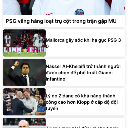
PSG vắng hàng loạt trụ cột trong trận gặp MU
Mallorca gây sốc khi hạ gục PSG 3-
0
Nasser Al-Khelaifi trở thành người
được chọn để phế truất Gianni
Infantino
Lý do Zidane có khả năng thành
công cao hơn Klopp ở cấp độ đội
tuyển