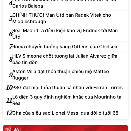
4
Carlos Baleba
CHÍNH THỨC! Man Utd bán Radek Vitek cho
5
Middlesbrough
Real Madrid ra điều kiện khó vụ Endrick tới Man
6
Utd
7
Roma chuyển hướng sang Gittens của Chelsea
HLV Simeone chốt tương lai Julian Alvarez giữa
8
bão tin đồn
Aston Villa đạt thỏa thuận chiêu mộ Matteo
9
Ruggeri
10
PSG đạt mọi thỏa thuận cá nhân với Ferran Torres
Lộ diện 3 quy định nghiêm khắc của Mourinho tại
11
Real
12
Cha của siêu sao Lionel Messi qua đời ở tuổi 68
NỔI BẬT