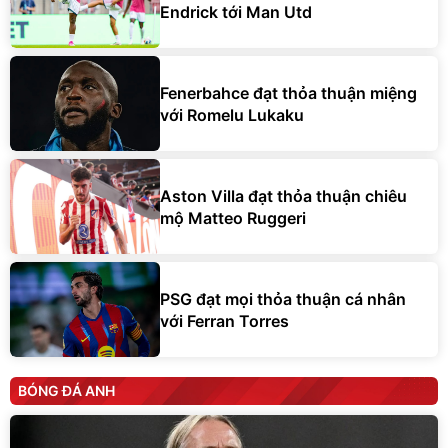
Endrick tới Man Utd
Fenerbahce đạt thỏa thuận miệng
với Romelu Lukaku
Aston Villa đạt thỏa thuận chiêu
mộ Matteo Ruggeri
PSG đạt mọi thỏa thuận cá nhân
với Ferran Torres
BÓNG ĐÁ ANH