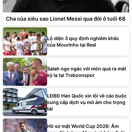
Cha của siêu sao Lionel Messi qua đời ở tuổi 68
Lộ diện 3 quy định nghiêm khắc
của Mourinho tại Real
Salah ngơ ngác với món quà ra mắt
kỳ lạ tại Trabzonspor
LĐBĐ Hàn Quốc xin lỗi về cáo buộc
cung cấp dịch vụ mờ ám cho trọng
tài
Hồ sơ mật World Cup 2026: Âm